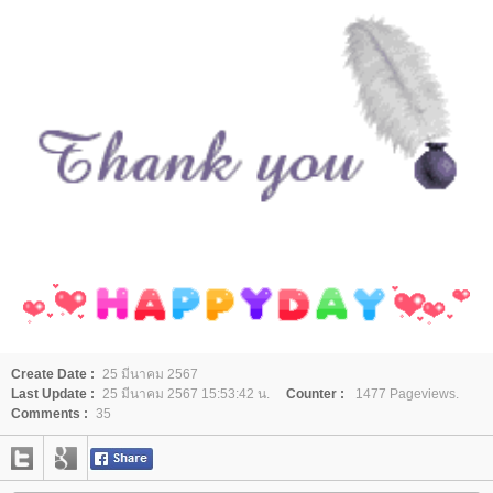
Create Date :
25 มีนาคม 2567
Last Update :
25 มีนาคม 2567 15:53:42 น.
Counter :
1477 Pageviews.
Comments :
35