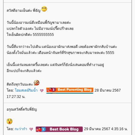
สวัสดียามเย็นค่ะ พี่ธัญ
วันนี้น้องอารมณ์ดีเหมือนพี้กัญชามาเลยค่ะ
ปลกใจตัวเองค่ะ ไม่มีอารมณ์ปรี๊ดปร๊าดเล
จเย็นผิดปกติค่ะ 5555555555
วันนี้ทีแรกว่าจะไปเดิน แต่น้องเอาผักมาส่งพอดี เลยต้องพาผักกลับบ้านค่ะ
น้องตั้งใจมั่นแล้วค่ะ เดือนหน้าจันทร์ที่รักสุขภาพจะกลับมาหละค่ะ 5555
เย็นนี้แดร่มลมตกครึ้มเลยค่ะ แต่จันทร์ก็ยังนั่งเล่นคอมที่ทำงานอยู่
อีกแปปก็จะกลับแล้วค่ะ
คิดถึงทุกวันนะคะ
ดย:
ฮมสเตย์ริมน้ำ
28 มีนาคม 2567
17:27:32 น.
อรุณสวัสดิ์ครับพี่ธัญ
ดย:
กะว่าก๋า
29 มีนาคม 2567 4:35:16 น.