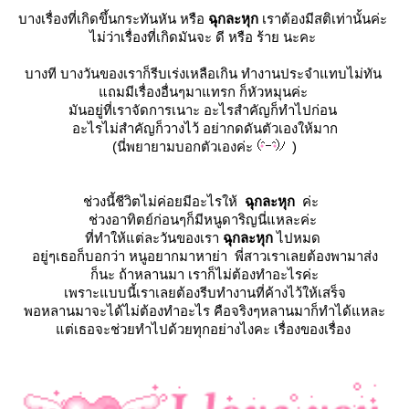
บางเรื่องที่เกิดขึ้นกระทันหัน หรือ
ฉุกละหุก
เราต้องมีสติเท่านั้นค่ะ
ไม่ว่าเรื่องที่เกิดมันจะ ดี หรือ ร้าย นะคะ
บางที บางวันของเราก็รีบเร่งเหลือเกิน ทำงานประจำแทบไม่ทัน
ถมมีเรื่องอื่นๆมาแทรก ก็หัวหมุนค่ะ
มันอยู่ที่เราจัดการเนาะ อะไรสำคัญก็ทำไปก่อน
อะไรไม่สำคัญก็วางไว้ อย่ากดดันตัวเองให้มาก
(นี่พยายามบอกตัวเองค่ะ
)
ช่วงนี้ชีวิตไม่ค่อยมีอะไรให้
ฉุกละหุก
ค่ะ
ช่วงอาทิตย์ก่อนๆก็มีหนูดาริญนี่แหละค่ะ
ที่ทำให้แต่ละวันของเรา
ฉุกละหุก
ไปหมด
อยู่ๆเธอก็บอกว่า หนูอยากมาหาย่า พี่สาวเราเลยต้องพามาส่ง
ก็นะ ถ้าหลานมา เราก็ไม่ต้องทำอะไรค่ะ
เพราะแบบนี้เราเลยต้องรีบทำงานที่ค้างไว้ให้เสร็จ
พอหลานมาจะได้ไม่ต้องทำอะไร คือจริงๆหลานมาก็ทำได้แหละ
ต่เธอจะช่วยทำไปด้วยทุกอย่างไงคะ เรื่องของเรื่อง