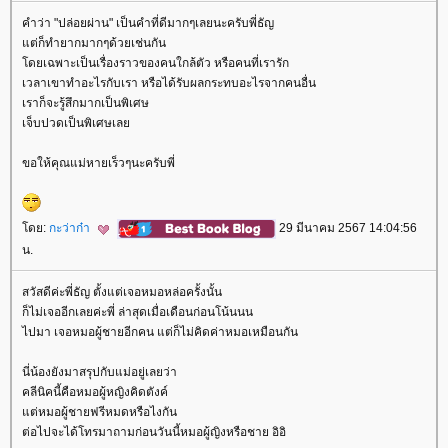
คำว่า "ปล่อยผ่าน" เป็นคำที่ดีมากๆเลยนะครับพี่ธัญ
ต่ก็ทำยากมากๆด้วยเช่นกัน
ดยเฉพาะเป็นเรื่องราวของคนใกล้ตัว หรือคนที่เรารัก
เวลาเขาทำอะไรกับเรา หรือได้รับผลกระทบอะไรจากคนอื่น
เราก็จะรู้สึกมากเป็นพิเศษ
เจ็บปวดเป็นพิเศษเล
ขอให้คุณแม่หายเร็วๆนะครับพี่
ดย:
กะว่าก๋า
29 มีนาคม 2567 14:04:56
น.
สวัสดีค่ะพี่ธัญ ตั้งแต่เจอหมอหล่อครั้งนั้น
ก็ไม่เจออีกเลยค่ะพี่ ล่าสุดเมื่อเดือนก่อนโน้นนน
ไปมา เจอหมอผู้ชายอีกคน แต่ก็ไม่คิดค่าหมอเหมือนกัน
นี่น้องยังมาสรุปกับแม่อยู่เลยว่า
คลีนิคนี้คือหมอผู้หญิงคิดตังค์
ต่หมอผู้ชายฟรีหมดหรือไงกัน
ต่อไปจะได้โทรมาถามก่อนวันนี้หมอผู้ญิงหรือชาย อิอิ