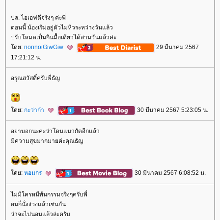
ปล. ไอเอฟดีจริงๆ ค่ะพี่
ตอนนี้ น้องเริม่อยู่ตัวไม่หิวระหว่างวันแล้ว
ปรับโหมดเป็นกินมื้อเดียวได้สามวันแล้วค่ะ
ดย:
nonnoiGiwGiw
29 มีนาคม 2567
17:21:12 น.
อรุณสวัสดิ์ครับพี่ธัญ
ดย:
กะว่าก๋า
30 มีนาคม 2567 5:23:05 น.
อย่าบอกนะคะว่าโดนแมวกัดอีกแล้ว
มีความสุขมากมายค่ะคุณธัญ
ดย:
หอมกร
30 มีนาคม 2567 6:08:52 น.
ไม่มีใครหนีพ้นกรรมจริงๆครับพี่
ผมก็นั่งง่วงแล้วเช่นกัน
ว่าจะไปนอนแล้วล่ะครับ