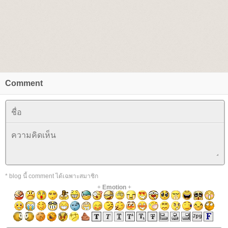
Comment
* blog นี้ comment ได้เฉพาะสมาชิก
+
Emotion
+