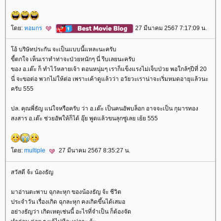
ดย:
หอมกร
27 มีนาคม 2567 7:17:09 น.
อ้ บริษัทประกัน จะเป็นแบบนี้แหละนะครับ
ขี้ตกใจ เห็นเราทำท่าจะป่วยหนักๆ นี่ รีบเลยนะครับ
ของ อ.เต๊ะ ก็ ทำไว้หลายเจ้า ตอนหนุ่มๆ เราก็แข็งแรงไม่เจ็บป่วย พอใกล้ๆปีที่ 20
นี่ จะขอต่อ พวกไม่ให้ต่อ เพราะเค้าดูแล้วว่า อวัยวะเราน่าจะเริ่มหมดอายุแล้วนะ
ครับ 555
ปล. คุณพี่ธัญ แน่ใจหรือครับ ว่า อ.เต๊ะ เป็นคนอัพบล็อก อาจจะเป็น กุมารทอง
สงสาร อ.เต๊ะ ช่วยอัพให้ก็ได้ อุ๊ย พูดแล้วขนลุกซู่เลย เย้ย 555
ดย:
multiple
27 มีนาคม 2567 8:35:27 น.
สวัสดี จ้ะ น้องธัญ
มาอ่านตะพาบ ฉุกละหุก ของน้องธัญ จ้ะ ชีวิต
ประจำวัน เรื่องเกิด ฉุกละหุก คงเกิดขึ้นได้เสมอ
อย่างธัญว่า เกิดเหตุเช่นนี้ อะไรที่จำเป็น ก็ต้องจัด