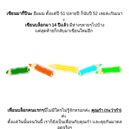
เขียนมากี่ปีนะ
อืมมม ตั้งแต่ปี 51 ปลายปี ก็นับปี 52 เลยล่ะกันเนา
ะ
เขียนบล็อกมา 14 ปีแล้ว
มีห่างๆหายๆไปบ้าง
ต่สุดท้ายก็กลับมาเขียนใหม่อีก
เพื่อนบล็อกคนแรกๆ
นี่ไม่มีใครไม่รู้จักหรอกค่ะ
คุณก๋า (กะว่าก๋า)
ค่ะ
ตั้งแต่วันนั้นจนวันนี้ เราก็ยังเป็นเพื่อนกับคุณก๋า และคุยกันมาตล
อดจริงๆ