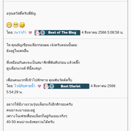
อรุณสวัสดิ์ครับพี่ธัญ
ดย:
กะว่าก๋า
4 สิงหาคม 2566 5:08:58 น.
ห คุณธัญเขียนบล๊อกก่อนผม เจ๋งครับตอนนั้นผม
ังอยู่ในเพจอื่น
ที่เหมือนกันคงจะเป็นสมาชิกพี่พันทิปก่อน แล้วคลิ๊ก
ดูบล๊อกแกงค์ ทีนี้ละสนุก
เพื่อนคนแรกที่เข้าไปทักทาย คุณพันวัตต์ครัับ
ดย:
ไวน์กับสายน้ำ
4 สิงหาคม 2566
5:54:29 น.
อยากให้มีงานรวมรุ่นบล็อกแก๊งอีกสักรอบครับ
คนน่าจะมาเยอะอยู่
เพราะในเฟซเพื่อนบล็อกก็อยู่กันเยอะจริงๆ
40-50 คนน่าจะยังพอรวมได้ครับ