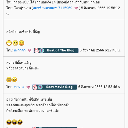
หม่ การจะเขียนได้ยาวนอนถึง 14 ปีต้องมีความรักกับมันมากเล
ดย: โลกคู่ขนาน (
สมาชิกหมายเลข 7115969
) 5 สิงหาคม 2566 19:58:12
น.
สวัสดียามเช้าครับพี่ธัญ
ดย:
กะว่าก๋า
6 สิงหาคม 2566 6:17:48 น.
สบายดีมั๊ยคุณะัญ
หวังว่าคงสบายดีนะคะ
ดย:
หอมกร
6 สิงหาคม 2566 18:53:46 น.
อ้าวเมื่อวานพิมพ์ชื่อผิดเหรอเนี่
ขออภัยนะคะคุณธัญ พวกตัวยกนี่พิมพ์ยากจัง
กำลังจะดื่มกาแฟเลยแวะมาลงชื่อค่ะ