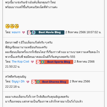
พรุ่งนี้มาแข่งกันเข้าเม้นท์บล็อกคุณก๋าใหม่
พร้อมมากแต่ก็ขึ้นกับคนเปิดเน็ตที่ทำงานค่ะ
ดย:
หอมกร
2 สิงหาคม 2566 18:07:02 น.
มิตรภาพดี ๆ มีในบล็อกแก๊งค์จริง ๆ ครับ
พี่ธัญเขียนมานานเหมือนกันนะครับ
ผมเขียนบล็อกครั้งแรกก็เขียนไดอารี่เรื่องราวตัวเอง มาระบายความเครียดอะไร
พวกนี้นะครับพี่ พอมีคนมาคอมเม็นต์ก็เริ่มสนุกเลยครับ 555
ดย:
The Kop Civil
2 สิงหาคม 2566
21:50:22 น.
สวัสดีครับคุณธัญ
ดย:
ปัญญา Dh
2 สิงหาคม 2566
22:22:18 น.
ผมมาเล่นบล็อกแก๊งก็เวลาใกล้เคียงกับคุณธัญเลยครับ
มาเรื่องกลอน แต่กลายเป็นเรื่องภาพ แล้วก็กลายมาเป็นวิ่งไปแล้ว