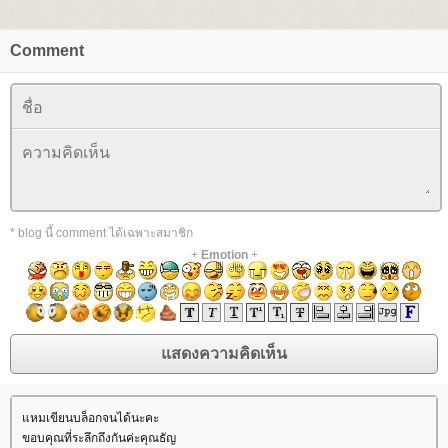
Comment
* blog นี้ comment ได้เฉพาะสมาชิก
+
Emotion
+
หมเขียนบล็อกจนได้นะคะ
ขอบคุณที่ระลึกถึงกันค่ะคุณธัญ