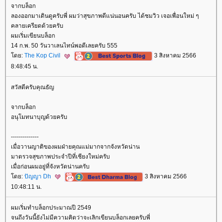
จากบล็อก
ลองออกมาเดินดูครับพี่ ผมว่าสุขภาพดีแน่นอนครับ ได้ชมวิว เจอเพื่อนใหม่ ๆ
คลายเครียดด้วยครับ
ผมเริ่มเขียนบล็อก
14 ก.พ. 50 วันวาเลนไทน์พอดีเลยครับ 555
ดย:
The Kop Civil
3 สิงหาคม 2566
8:48:45 น.
สวัสดีครับคุณธัญ
จากบล็อก
อนุโมทนาบุญด้วยครับ
--------------
เมื่อวานญาติของผมฝ่ายคุณแม่มากจากจังหวัดน่าน
มาตรวจสุขภาพประจำปีที่เชียงใหม่ครับ
เมื่อก่อนผมอยู่ที่จังหวัดน่านครับ
ดย:
ปัญญา Dh
3 สิงหาคม 2566
10:48:11 น.
ผมเริ่มทำบล็อกประมาณปี 2549
จนถึงวันนี้ยังไม่มีความคิดว่าจะเลิกเขียนบล็อกเลยครับพี่