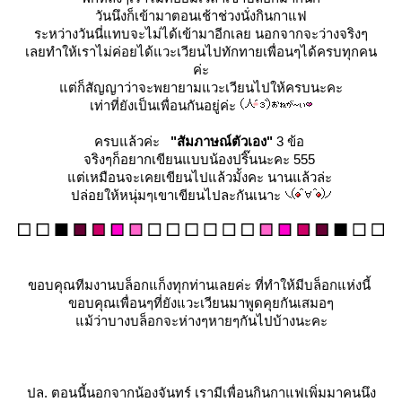
วันนึงก็เข้ามาตอนเช้าช่วงนั่งกินกาแฟ
ระหว่างวันนี่แทบจะไม่ได้เข้ามาอีกเลย นอกจากจะว่างจริงๆ
เลยทำให้เราไม่ค่อยได้แวะเวียนไปทักทายเพื่อนๆได้ครบทุกคน
ค่ะ
ต่ก็สัญญาว่าจะพยายามแวะเวียนไปให้ครบนะคะ
เท่าที่ยังเป็นเพื่อนกันอยู่ค่ะ
ครบแล้วค่ะ
"สัมภาษณ์ตัวเอง"
3 ข้อ
จริงๆก็อยากเขียนแบบน้องปริ๊นนะคะ 555
ต่เหมือนจะเคยเขียนไปแล้วมั้งคะ นานแล้วล่ะ
ปล่อยให้หนุ่มๆเขาเขียนไปละกันเนาะ
ขอบคุณทีมงานบล็อกแก็งทุกท่านเลยค่ะ ที่ทำให้มีบล็อกแห่งนี้
ขอบคุณเพื่อนๆที่ยังแวะเวียนมาพูดคุยกันเสมอๆ
ม้ว่าบางบล็อกจะห่างๆหายๆกันไปบ้างนะคะ
ปล. ตอนนี้นอกจากน้องจันทร์ เรามีเพื่อนกินกาแฟเพิ่มมาคนนึง