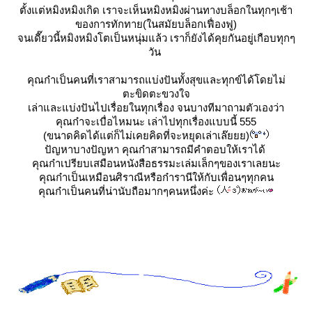
ตั้งแต่หมิงหมิงเกิด เราจะเห็นหมิงหมิงผ่านทางบล็อกในทุกๆเช้า
ของการทักทาย(ในสมัยบล็อกเฟื่องฟู)
จนเดี๊ยวนี้หมิงหมิงโตเป็นหนุ่มแล้ว เราก็ยังได้คุยกันอยู่เกือบทุกๆ
วัน
คุณก๋าเป็นคนที่เราสามารถแบ่งปันทั้งสุขและทุกข์ได้โดยไม่
ตะขิดตะขวงใจ
เล่าและแบ่งปันไปเรื่อยในทุกเรื่อง จนบางทีมาถามตัวเองว่า
คุณก๋าจะเบื่อไหมนะ เล่าไปทุกเรื่องแบบนี้ 555
(ขนาดคิดได้แต่ก็ไม่เคยคิดที่จะหยุดเล่าเล๊ยยย)
ปัญหาบางปัญหา คุณก๋าสามารถมีคำตอบให้เราได้
คุณก๋าเปรียบเสมือนหนังสือธรรมะเล่มเล็กๆของเราเลยนะ
คุณก๋าเป็นเหมือนศิราณีหรือก๋ารานีให้กับเพื่อนๆทุกคน
คุณก๋าเป็นคนที่น่านับถือมากๆคนหนึ่งค่ะ