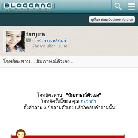
tanjira
ฝากข้อความหลังไมค์
ผู้ติดตามบล็อก : 18 คน
จทย์ตะพาบ ... สัมภาษณ์ตัวเอง ...
จทย์ตะพาบ
"สัมภาษณ์ตัวเอง"
จทย์ครั้งนี้ของ คุณ
กะว่าก๋า
ตั้งคำถาม 3 ข้อถามตัวเอง แล้วก็ตอบคำถามนั้น