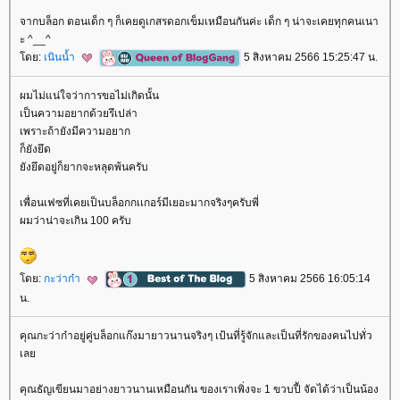
จากบล็อก ตอนเด็ก ๆ ก็เคยดูเกสรดอกเข็มเหมือนกันค่ะ เด็ก ๆ น่าจะเคยทุกคนเนา
ะ ^__^
ดย:
เนินน้ำ
5 สิงหาคม 2566 15:25:47 น.
ผมไม่แน่ใจว่าการขอไม่เกิดนั้น
เป็นความอยากด้วยรึเปล่า
เพราะถ้ายังมีความอยาก
ก็ยังยึด
ังยึดอยู่ก็ยากจะหลุดพ้นครับ
เพื่อนเฟซที่เคยเป็นบล็อกกเเกอร์มีเยอะมากจริงๆครับพี่
ผมว่าน่าจะเกิน 100 ครับ
ดย:
กะว่าก๋า
5 สิงหาคม 2566 16:05:14
น.
คุณกะว่าก๋าอยู่คู่บล็อกแก๊งมายาวนานจริงๆ เป้นที่รู้จักและเป็นที่รักของคนไปทั่ว
เล
คุณธัญเขียนมาอย่างยาวนานเหมือนกัน ของเราเพิ่งจะ 1 ขวบปีั จัดได้ว่าเป็นน้อง