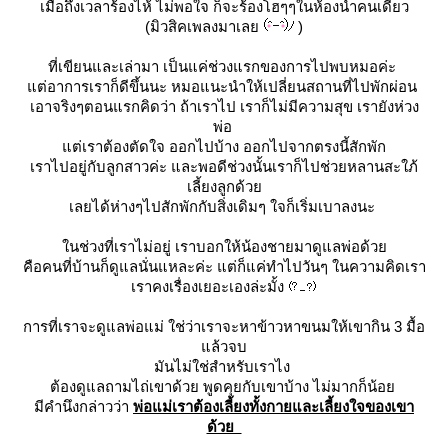
เมื่อถึงเวลาร้องไห้ ไม่พอใจ ก็จะร้องโฮๆๆในห้องน้ำคนเดียว
(มิวสิคเพลงมาเล
)
ที่เขียนและเล่ามา เป็นแค่ช่วงแรกของการไปพบหมอค่ะ
ต่อาการเราก็ดีขึ้นนะ หมอแนะนำให้เปลี่ยนสถานที่ไปพักผ่อน
เอาจริงๆตอนแรกคิดว่า ถ้าเราไป เราก็ไม่มีความสุข เรายังห่วง
พ่อ
ต่เราต้องตัดใจ ออกไปบ้าง ออกไปจากตรงนี้สักพัก
เราไปอยู่กับลูกสาวค่ะ และพอดีช่วงนั้นเราก็ไปช่วยหลานสะใภ้
เลี้ยงลูกด้ว
เลยได้ห่างๆไปสักพักกับสิ่งเดิมๆ ใจก็เริ่มเบาลงนะ
นช่วงที่เราไม่อยู่ เราบอกให้น้องชายมาดูแลพ่อด้ว
คือคนที่บ้านก็ดูแลนั่นแหละค่ะ แต่ก็แค่ทำไปวันๆ ในความคิดเรา
เราคงเรื่องเยอะเองล่ะมั้ง
การที่เราจะดูแลพ่อแม่ ใช่ว่าเราจะหาข้าวหาขนมให้เขากิน 3 มื้อ
ล้วจบ
มันไม่ใช่สำหรับเราไง
ต้องดูแลถามไถ่เขาด้วย พูดคุยกับเขาบ้าง ไม่มากก็น้อ
มีคำนึงกล่าวว่า
พ่อแม่เราต้องเลี้ยงทั้งกายและเลี้ยงใจของเขา
ด้ว