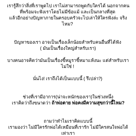
เรารู้สึกว่าสิ่งที่เราพูดไป เราไม่สามารถพูดกับใครได้ นอกจากคน
ที่พร้อมจะฟังเราโดยไม่มีข้อแม้ และเป็นกลางที่สุด
ล้วอีกอย่างปัญหาภายในครอบครัวจะไปเล่าให้ใครฟังล่ะ จริง
ไหม?
ปัญหาของเรา อาจเป็นเรื่องเล็กน้อยสำหรับคนอื่นที่ได้ฟัง
( มันเป็นเรื่องใหญ่สำหรับเรา)
บางคนอาจคิดว่ามันเป็นเรื่องขี้หมูราขี้หมาแห้งนะ แต่สำหรับเรา
ไม่ใช่ !
นั่นไง! เราถึงได้เป็นแบบนี้ ( รึเปล่า?)
ช่วงที่เรามีอาการ(น่าจะหนักของเรา)ในช่วงหนึ่ง
เราคิดว่าถึงขนาดว่า
ถ้าพ่อตาย พ่อคงมีความสุขกว่านี้ไหม?
ถามว่าทำไมเราคิดแบบนี้
เรามองว่า ไม่มีใครรักพ่อได้เหมือนที่เรารัก ไม่มีใครสนใจพ่อได้
เท่าเรา