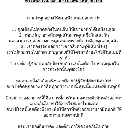
ทำไมพี่สาวน้องสาวถึงไม่ใส่พ่อให้มากกว่านี้
เราเล่าทุกอย่างให้หมอฟัง หมอบอกเราว่า
1 . คุณต้องไม่คาดหวังในคนอื่น ให้เขามาทำได้เหมือนคุณ
2 . พ่อแม่เขาอาจมีเหตุผลในการดูแลซึ่งกันและกัน
ละแม่อาจปล่อยวางการดูแลพ่อเพราะคิดว่ามีลูกดูแลอยู่แล้ว
3 . เราต้องรู้จักปล่อยวางจากสิ่งต่างๆที่เห็น ที่รับรู้
เราไม่สามารถไปกำหนดกฎเกณฑ์ให้ใครมาทำอะไรได้ในแบบที่
เราทำ
4 . เราต้องรู้จักอดทนกับสิ่งรอบตัว และไม่ต้องไปหาเหตุผลใน
การกระทำนั้นๆของใคร
หมอบอกสิ่งสำคัญจริงๆเลยคือ
การรู้จักปล่อย และวาง
อย่าไปคิดทุกอย่าง ถ้าคิดทุกอย่างแบบนี้ คุณนั้นแหละที่เป็นทุกข์
อีกอย่างของอาการนี้ก็คือ การที่สารในสมองบางตัวมันหลั่งออกมา
มากเกินไป ทำให้สารใรสมองไม่สมดุล
คนไข้โรคนี้เลยต้องพึ่งยา เพื่อให้สารที่หลั่งออกมามากผิดปกติ ให้
ออกมาสมดุลตามปกติ
สรุปเราต้องกินยาค่ะ และต้องทำใจควบคู่กันไปด้ว