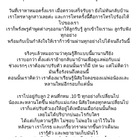
วันที่เราหาหมอครั้งแรก เมื่อตรวจเสร็จรับยา ยังไม่ทันกลับบ้าน
เราโทรหาลูกสาวเลยค่ะ และการโทรครั้งนี้คือการโทรไปร้องไห้
ไปของเรา
เราก็พรั่งพรูคำพูดต่างๆออกมาให้ลูกรับรู้ ลูกเข้าใจเรานะ ลูกรับฟัง
ทุกอย่าง
พร้อมกับเป็นกำลังใจให้เราก้าวข้ามผ่านทุกอย่างไปได้จนถึงวันนี้
จริงๆแล้วหมอถามว่าคุณรู้สึกแบบนี้มานานรึยัง
เราบอกว่า ตั้งแต่เราย้ายกลับมาบ้านเพื่อดูแลพ่อกับแม่
ช่วงแรกๆ เราต้องมาปรับตัว ตอนนั้นเราก็มี ปห นะ แต่ไม่คิดว่า
มันเรื้อรังจนถึงตอนนี้
ตอนนั้นเราคิดว่า เราต้องมาเรียนรู้นิสัยใจคอของแม่พ่อน้องและ
หลานใหม่อีกรอบก็แค่นั้น
เราไปอยู่กับลูก 2 คนที่กทม .10 ปี ทุกอย่างก็เปลี่ยนไป
น้องและหลานโตขึ้น พ่อกับแม่แก่ลง นิสัยใจคอทุกคนเปลี่ยนไป
เราก็แค่ปรับตัวเองให้อยู่ได้เหมือนเมื่อก่อนนั้นก็พอ
เลยไม่ได้ปริปากบ่นอะไรกับใคร
ได้แต่เก็บความรู้สึก ไม่ชอบ ไม่พอใจ เอาไว้ในใจ
หลังๆมา เราโกรธ และเกรี้ยวกราดมากขึ้นกว่าเดิมนะ
เรารู้ตัว และพยายามเก็บมันไว้