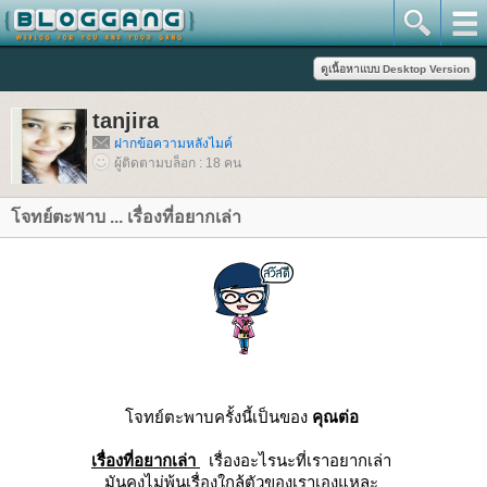
tanjira
ฝากข้อความหลังไมค์
ผู้ติดตามบล็อก : 18 คน
จทย์ตะพาบ ... เรื่องที่อยากเล่า
จทย์ตะพาบครั้งนี้เป็นของ
คุณต่อ
เรื่องที่อยากเล่า
เรื่องอะไรนะที่เราอยากเล่า
มันคงไม่พ้นเรื่องใกล้ตัวของเราเองแหละ