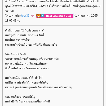
ถ้ามิเตอร์น้ำแบบนั้นแพงแน่นอนครับ ไม่แปลกที่จะบ่น ที่ผมนึกได้มีอีกเรื่องคือ มี
จุดที่น้ำรั่วหรือไม่ ลองเช็คดุนะครับ ยังไงก็พยายามใจเย็นกับทั้งคุณพ่อและคุณแม่
นะครับ
ดย: คุณต่อ (
toor36
) 1 พฤษภาคม 2565
18:07:43 น.
คำที่หมอบอกให้ "ปล่อยและวาง"
ผมก็พูดในบ้านบ่อยมากนะครับพี่
ต่เป็นคำว่า "ทำใจ"
เวลาคนในบ้านมีปัญหาหรือเรื่องไม่สบายใจ
พ่อและแม่ของผม
น้องสาวคนเล็กจะเป็นคนดูแลทั้งหมดเลยครับ
เพราะฉะนั้นน้องคนเล็กเลยเครียดสุด
ถึงขั้นเป็นโรคแพนิคและกรดไหลย้อน
ผมก็บอกน้องเสมอว่าให้ "ทำใจ"
ต่ถึงเวลาน้องก็ทำไม่ค่อยจะได้ครับ
เพราะที่สุดแล้วผมก็ดูแลพ่อกับแม่น้อยกว่าน้องสาวมากๆ
พออ่านเรื่องราวของพี่ธัญ
ผมจึงนึกถึงน้องสาวของผมขึ้นมาทันที