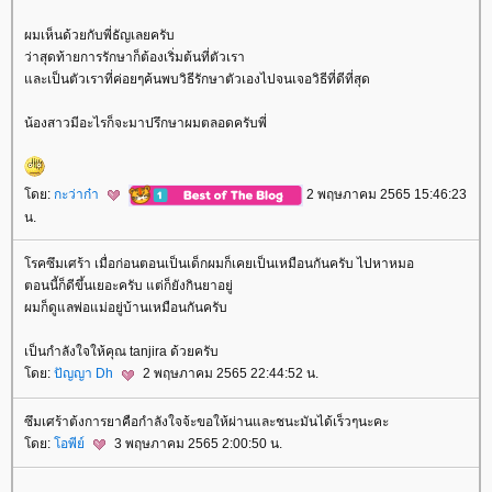
ผมเห็นด้วยกับพี่ธัญเลยครับ
ว่าสุดท้ายการรักษาก็ต้องเริ่มต้นที่ตัวเรา
ละเป็นตัวเราที่ค่อยๆค้นพบวิธีรักษาตัวเองไปจนเจอวิธีที่ดีที่สุด
น้องสาวมีอะไรก็จะมาปรึกษาผมตลอดครับพี่
ดย:
กะว่าก๋า
2 พฤษภาคม 2565 15:46:23
น.
รคซึมเศร้า เมื่อก่อนตอนเป็นเด็กผมก็เคยเป็นเหมือนกันครับ ไปหาหมอ
ตอนนี้ก็ดีขึ้นเยอะครับ แต่ก็ยังกินยาอยู่
ผมก็ดูแลพ่อแม่อยู่บ้านเหมือนกันครับ
เป็นกำลังใจให้คุณ tanjira ด้วยครับ
ดย:
ปัญญา Dh
2 พฤษภาคม 2565 22:44:52 น.
ซึมเศร้าต้งการยาคือกำลังใจจ้ะขอให้ผ่านและชนะมันได้เร็วๆนะคะ
ดย:
อพีย์
3 พฤษภาคม 2565 2:00:50 น.