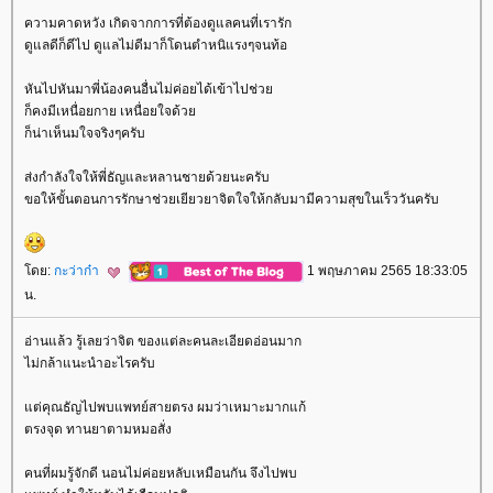
ความคาดหวัง เกิดจากการที่ต้องดูแลคนที่เรารัก
ดูแลดีก็ดีไป ดูแลไม่ดีมาก็โดนตำหนิแรงๆจนท้อ
หันไปหันมาพี่น้องคนอื่นไม่ค่อยได้เข้าไปช่ว
ก็คงมีเหนื่อยกาย เหนื่อยใจด้ว
ก็น่าเห็นมใจจริงๆครับ
ส่งกำลังใจให้พี่ธัญและหลานชายด้วยนะครับ
ขอให้ขั้นตอนการรักษาช่วยเยียวยาจิตใจให้กลับมามีความสุขในเร็ววันครับ
ดย:
กะว่าก๋า
1 พฤษภาคม 2565 18:33:05
น.
อ่านแล้ว รู้เลยว่าจิต ของแต่ละคนละเอียดอ่อนมาก
ไม่กล้าแนะนำอะไรครับ
ต่คุณธัญไปพบแพทย์สายตรง ผมว่าเหมาะมากแก้
ตรงจุด ทานยาตามหมอสั่ง
คนที่ผมรู้จักดี นอนไม่ค่อยหลับเหมือนกัน จึงไปพบ