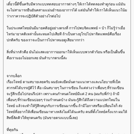
เดี๋ยวนี้ดีขึ้นครับมีพวกแบบทดสอบอาการต่างๆ ให้เราได้ทดลองทำดูก่อน แม้มัน
จะไม่สามารถยืนยันคสามแม่นยำของอาการได้ แต่มันก็ทำให้เราได้เห็นแนวโน้ม
ว่าเราควรจะปฏิบัติตัวอย่างไรต่อไป
นประเทศไทยมันมีมายคติอยู่อย่างตรงที่ การไปพบจิตแพทย์ = บ้า ก็ไม่รู้ว่าเมื่อ
ไหร่มายาคติเหล่านั้นจะหมดไปเสียที ถ้าเป็นทางยุโรปไปหาจิตแพทย์คือเรื่อง
ปกติครับ ของเราจะเป็นการไปหาหมอดูเสียมากกว่า
สิ่งที่น่ากลัวคือ มันไม่แสดงอาการออกมาให้เห็นแบบพวกตัวร้อน หรือเป็นผื่นขึ้น
คือเรามองไม่ออกเลย มันลำบากตรงนี้ล่ะ
จากบล็อก
เรื่องโจทย์ ตามสบายเลยครับ ผมยังคงยึดมั่นตามแนวทางและนโยบายที่เป็ด
สวรรค์ได้บรรญัติไว้ คือ เน้นสบายๆ ในการเขียน ก็แค่ห่วงว่าเพื่อนๆ ที่ร่วมเขียน
จะรู้สึกเบื่อไปก่อนรึเปล่า เพราะคนกำหนดโจทย์มีแค่ 2 คน (ผมกับพี่ก๋า) ถ้ามี
เพื่อนๆ ที่ร่วมเขียนบ่อยๆ ร่วมกำหนดบ้าง มันจะรู้สึกได้ถึงความแปลกใหม่ใน
จทย์ แล้วจะทำให้รู้สึกสนุกกับการเขียนมากขึ้น ถ้ามีโอกาสหรือเปลี่ยนใจก็ ส่ง
จทย์ที่อยากให้เพื่อนเขียนมาทางหลังไมค์ได้นะครับ คนที่ตั้งโจทย์ครั้งแรก ผมให้
สิทธิ์ลัดคิวให้ทุกคนครับ (มันขายตรงแบบนี้เลย)
ที่คุยกัน