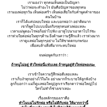
เรามองว่า ทุกคนเห็นพ่อเป็นปัญหา
ไม่ว่าพ่อจะทำอะไร มันคือปัญหาของทุกคน
เรามองพ่อทุกวัน เห็นพ่อเศร้า เห็นพ่อเสียใจกับคำพูดคำจาของ
คนในบ้าน
เราก็ได้แค่ปลอบใจพ่อ และบอกพ่อว่า อย่าคิดมาก
เขาก็พูดไปแบบนั้นจริงๆทุกคนห่วงพ่อแหละ
เวลาแม่พูดอะไรพ่อก็อย่าไปฟัง เอาหูไปนาเอาตาไปไร่ซะ
เราห่วงใยต่อพ่อในทุกๆด้าน ยิ่งด้านความรู้สึกแล้ว เราห่วงมาก
เราดูแลพ่อในทุกๆอย่าง ไม่ให้ขาดตกบกพร่อง
เพื่อลบล้างสิ่งที่มากระทบใจพ่อ
จนพ่อพูดกับเราว่า :
ถ้าหนูไม่อยู่ หัวใจพ่อนี่แฟ่บเลย ถ้าหนูอยู่หัวใจพ่อพองนะ
เราเข้าใจความรู้สึกพ่อดีเลยแหละ
เราเก็บงำทุกอย่างไว้ในใจ อย่างมากก็ระบายให้ลูกฟังบ้าง
ลูกก็บอกว่า แม่ก็ดูแลพ่อใหญ่(ลูกเราเรียกตาว่าพ่อใหญ่)ไป
ครไม่ทำก็ช่างเขาเหอะ
เรื่องหลักๆของเราคือ
ทำไมแม่ไม่รักพ่อ หรือไม่ดีกับพ่อ ให้มากกว่านี้