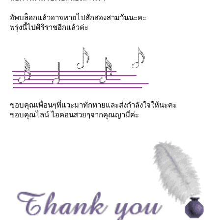
อัพบล็อกแล้วอาจหายไปสักสองสามวันนะคะ
พรุ่งนี้ไปศิริราชอีกแล้วค่ะ
ขอบคุณเพื่อนๆที่แวะมาทักทายและส่งกำลังใจให้นะคะ
ขอบคุณไลน์ ไอคอนสวยๆจากคุณญามี่ค่ะ