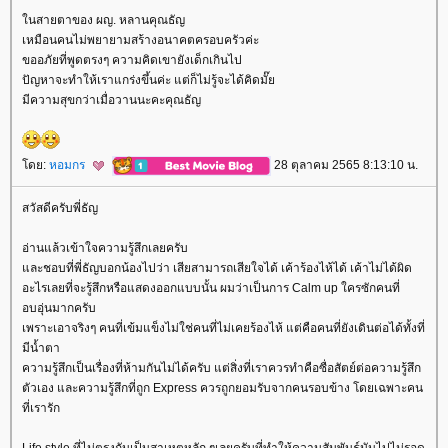
นสายตาของ ผญ. หลานคุณธัญ
เหมือนคนไม่พยายามสร้างอนาคตครอบครัวค่ะ
ขออภัยที่พูดตรงๆ ความคิดเขายังเด็กเกินไป
ปัญหาจะทำให้เราแกร่งขึ้นค่ะ แต่ก็ไม่รู้จะได้คิดมั๊
มีความสุขกว่าเมื่อวานนะคะคุณธัญ
ดย:
หอมกร
28 ตุลาคม 2565 8:13:10 น.
สวัสดีครับพี่ธัญ
อ่านแล้วเข้าใจความรู้สึกเลยครับ
ละชอบที่พี่ธัญบอกน้องไปว่า เสียสามารถเสียใจได้ เค้าร้องไห้ได้ เค้าไม่ได้ผิด
อะไรเลยที่จะรู้สึกหรือแสดงออกแบบนั้น ผมว่าเป็นการ Calm up ใครซักคนที่
อบอุ่นมากครับ
เพราะเอาจริงๆ คนที่เข้มแข็งไม่ใช่คนที่ไม่เคยร้องไห้ แต่คือคนที่ยังเดินต่อได้ทั้งที่
มีน้ำตา
ความรู้สึกเป็นเรื่องที่ห้ามกันไม่ได้ครับ แต่สิ่งที่เราควรทำคือซื่อสัตย์ต่อความรู้สึก
ตัวเอง และความรู้สึกที่ถูก Express ควรถูกยอมรับจากคนรอบข้าง โดยเฉพาะคน
ที่เรารัก