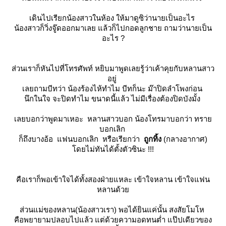
เดินไปเรียกน้องสาวในห้อง ให้มาดูซิว่านายเป็นอะไร
น้องสาวก็วิ่งจู๊ดออกมาเลย แล้วก็ไปกอดลูกชาย ถามว่านายเป็น
อะไร ?
ส่วนเราก็หันไปที่โทรศัพท์ หยิบมาพูดเลยรู้ว่าเค้าคุยกับหลานสาว
อยู่
เลยถามบีทว่า น้องร้องไห้ทำไม บีทก็นะ ม๊าปิดลำโพงก่อน
นึกในใจ จะปิดทำไม ขนาดนี้แล้ว ไม่มีเรื่องต้องปิดบังมั้ง
เลยบอกว่าพูดมาเหอะ หลานสาวบอก น้องโทรมาบอกว่า ทรา
บอกเลิก
ก็ถึงบางอ้อ แฟนบอกเลิก หรือเรียกว่า
ถูกทิ้ง
(กลางอากาศ)
ดยไม่ทันได้ตั้งตัวซินะ !!!
คือเราก็พอเข้าใจได้ทั้งสองฝ่ายแหละ เข้าใจหลาน เข้าใจแฟน
หลานด้ว
ส่วนแม่ของหลาน(น้องสาวเรา) พอได้ยินแค่นั้น สงสัยโมโห
คือพยายามปลอบไปแล้ว แต่ด้วยความอดทนต่ำ แป๊ปเดียวของ