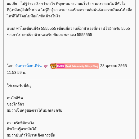
ผมเสีย....ไม่รู้ว่าจะเรียกว่าอะไร ที่ทุกคนมองว่าผมใจร้าย มองว่าผมไม่มีหัวใจ
ที่(เหมือน)ไม่เจ็บปวด ไม่รู้สึกรู้สา สามารถสร้างความสัมพันธ์และจบมันลงได้ เมื่อ
ไหร่ก็ได้โดยไม่มีอะไรติดค้างในใจ
หม่! ทำไมเขียนดีจัง 5555555 เขียนดีกว่าบล๊อกตัวเองที่ดราฟไว้อีกครับ 5555
ขอเอาไปลงบล๊อกด้วยนะครับ พิมเองชอบเอง 5555555
ดย:
จันทราน็อคเทิร์น
28 ตุลาคม 2565
11:53:59 น.
ช่เลยครับพี่ธัญ
คนใกล้ชิด
ของใกล้ตัว
ผมว่าเป็นครูของเราได้หมดเลยครับ
ความรักที่ผิดหวัง
ถ้าเรียนรู้จากมันได้
ผมว่ามันทำให้เราแข็งแกร่งขึ้น