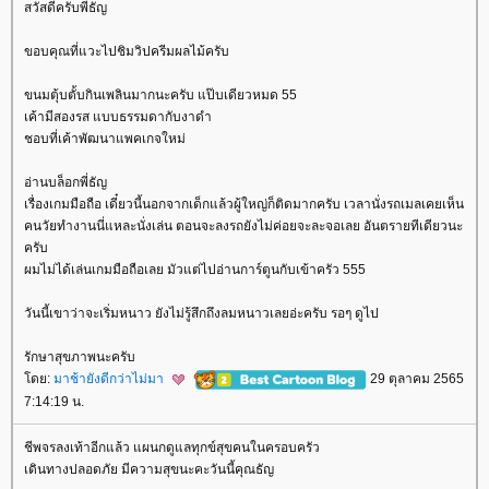
สวัสดีครับพี่ธัญ
ขอบคุณที่แวะไปชิมวิปครีมผลไม้ครับ
ขนมตุ้บตั้บกินเพลินมากนะครับ แป๊บเดียวหมด 55
เค้ามีสองรส แบบธรรมดากับงาดำ
ชอบที่เค้าพัฒนาแพคเกจใหม่
อ่านบล็อกพี่ธัญ
เรื่องเกมมือถือ เดี๋ยวนี้นอกจากเด็กแล้วผู้ใหญ่ก็ติดมากครับ เวลานั่งรถเมลเคยเห็น
คนวัยทำงานนี่แหละนั่งเล่น ตอนจะลงรถยังไม่ค่อยจะละจอเลย อันตรายทีเดียวนะ
ครับ
ผมไม่ได้เล่นเกมมือถือเลย มัวแต่ไปอ่านการ์ตูนกับเข้าครัว 555
วันนี้เขาว่าจะเริ่มหนาว ยังไม่รู้สึกถึงลมหนาวเลยอ่ะครับ รอๆ ดูไป
รักษาสุขภาพนะครับ
ดย:
มาช้ายังดีกว่าไม่มา
29 ตุลาคม 2565
7:14:19 น.
ชีพจรลงเท้าอีกแล้ว แผนกดูแลทุกข์สุขคนในครอบครัว
เดินทางปลอดภัย มีความสุขนะคะวันนี้คุณธัญ