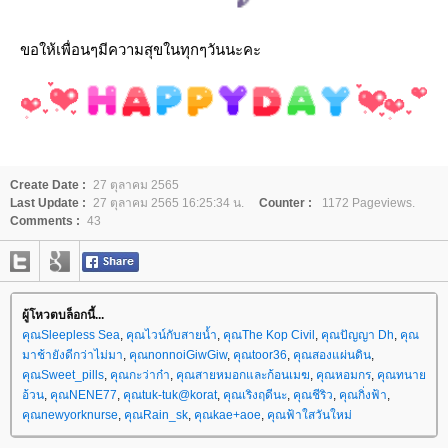
ขอให้เพื่อนๆมีความสุขในทุกๆวันนะคะ
Create Date :
27 ตุลาคม 2565
Last Update :
27 ตุลาคม 2565 16:25:34 น.
Counter :
1172 Pageviews.
Comments :
43
ผู้โหวตบล็อกนี้...
คุณSleepless Sea
,
คุณไวน์กับสายน้ำ
,
คุณThe Kop Civil
,
คุณปัญญา Dh
,
คุณ
มาช้ายังดีกว่าไม่มา
,
คุณnonnoiGiwGiw
,
คุณtoor36
,
คุณสองแผ่นดิน
,
คุณSweet_pills
,
คุณกะว่าก๋า
,
คุณสายหมอกและก้อนเมฆ
,
คุณหอมกร
,
คุณทนา
อ้วน
,
คุณNENE77
,
คุณtuk-tuk@korat
,
คุณเริงฤดีนะ
,
คุณชีริว
,
คุณกิ่งฟ้า
,
คุณnewyorknurse
,
คุณRain_sk
,
คุณkae+aoe
,
คุณฟ้าใสวันใหม่