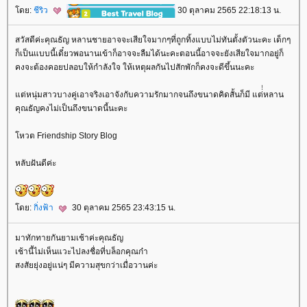
ดย:
ชีริว
30 ตุลาคม 2565 22:18:13 น.
สวัสดีค่ะคุณธัญ หลานชายอาจจะเสียใจมากๆที่ถูกทิ้งแบบไม่ทันตั้งตัวนะคะ เด็กๆ
ก็เป็นแบบนี้เดี๋ยวพอนานเข้าก็อาจจะลืมได้นะคะตอนนี้อาจจะยังเสียใจมากอยู่ก็
คงจะต้องคอยปลอบให้กำลังใจ ให้เหตุผลกันไปสักพักก็คงจะดีขึ้นนะคะ
ต่หนุ่มสาวบางคู่เอาจริงเอาจังกับความรักมากจนถึงขนาดคิดสั้นก็มี แต่่่่หลาน
คุณธัญคงไม่เป็นถึงขนาดนี้นะคะ
หวต Friendship Story Blog
หลับฝันดีค่ะ
ดย:
กิ่งฟ้า
30 ตุลาคม 2565 23:43:15 น.
มาทักทายกันยามเช้าค่ะคุณธัญ
เช้านี้ไม่เห็นแวะไปลงชื่อที่บล็อกคุณก๋า
สงสัยยุ่งอยู่แน่ๆ มีความสุขกว่าเมื่อวานค่ะ