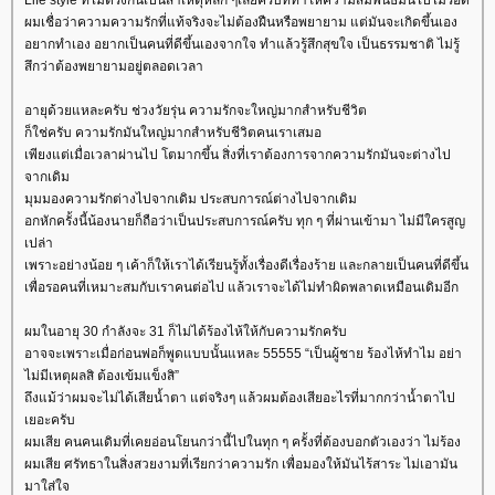
Life style ที่ไม่ตรงกันเป็นสาเหตุหลัก ๆเลยครับที่ทำให้ความสัมพันธ์มันไปไม่รอด
ผมเชื่อว่าความความรักที่แท้จริงจะไม่ต้องฝืนหรือพยายาม แต่มันจะเกิดขึ้นเอง
อยากทำเอง อยากเป็นคนที่ดีขึ้นเองจากใจ ทำแล้วรู้สึกสุขใจ เป็นธรรมชาติ ไม่รู้
สึกว่าต้องพยายามอยู่ตลอดเวลา
อายุด้วยแหละครับ ช่วงวัยรุ่น ความรักจะใหญ่มากสำหรับชีวิต
ก็ใช่ครับ ความรักมันใหญ่มากสำหรับชีวิตคนเราเสมอ
เพียงแต่เมื่อเวลาผ่านไป โตมากขึ้น สิ่งที่เราต้องการจากความรักมันจะต่างไป
จากเดิม
มุมมองความรักต่างไปจากเดิม ประสบการณ์ต่างไปจากเดิม
อกหักครั้งนี้น้องนายก็ถือว่าเป็นประสบการณ์ครับ ทุก ๆ ที่ผ่านเข้ามา ไม่มีใครสูญ
เปล่า
เพราะอย่างน้อย ๆ เค้าก็ให้เราได้เรียนรู้ทั้งเรื่องดีเรื่องร้าย และกลายเป็นคนที่ดีขึ้น
เพื่อรอคนที่เหมาะสมกับเราคนต่อไป แล้วเราจะได้ไม่ทำผิดพลาดเหมือนเดิมอีก
ผมในอายุ 30 กำลังจะ 31 ก็ไม่ได้ร้องไห้ให้กับความรักครับ
อาจจะเพราะเมื่อก่อนพ่อก็พูดแบบนั้นแหละ 55555 “เป็นผู้ชาย ร้องไห้ทำไม อย่า
ไม่มีเหตุผลสิ ต้องเข้มแข็งสิ”
ถึงแม้ว่าผมจะไม่ได้เสียน้ำตา แต่จริงๆ แล้วผมต้องเสียอะไรที่มากกว่าน้ำตาไป
เยอะครับ
ผมเสีย คนคนเดิมที่เคยอ่อนโยนกว่านี้ไปในทุก ๆ ครั้งที่ต้องบอกตัวเองว่า ไม่ร้อง
ผมเสีย ศรัทธาในสิ่งสวยงามที่เรียกว่าความรัก เพื่อมองให้มันไร้สาระ ไม่เอามัน
มาใส่ใจ