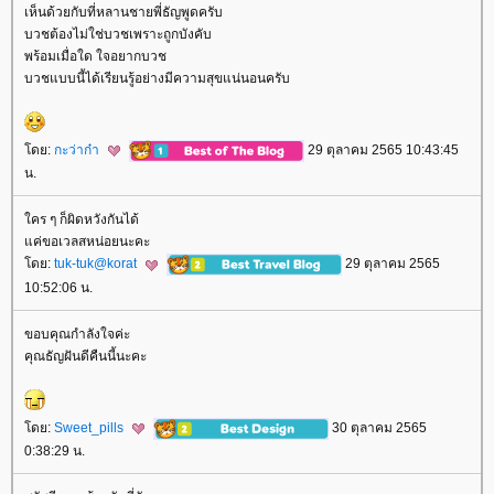
เห็นด้วยกับที่หลานชายพี่ธัญพูดครับ
บวชต้องไม่ใช่บวชเพราะถูกบังคับ
พร้อมเมื่อใด ใจอยากบวช
บวชแบบนี้ได้เรียนรู้อย่างมีความสุขแน่นอนครับ
ดย:
กะว่าก๋า
29 ตุลาคม 2565 10:43:45
น.
คร ๆ ก็ผิดหวังกันได้
ค่ขอเวลสหน่อยนะคะ
ดย:
tuk-tuk@korat
29 ตุลาคม 2565
10:52:06 น.
ขอบคุณกำลังใจค่ะ
คุณธัญฝันดีคืนนี้นะคะ
ดย:
Sweet_pills
30 ตุลาคม 2565
0:38:29 น.