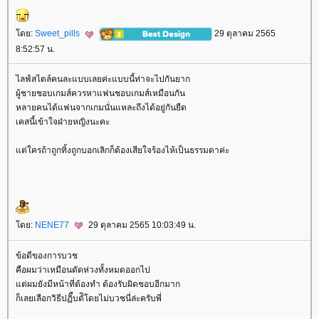
ดย:
Sweet_pills
29 ตุลาคม 2565
8:52:57 น.
ไลฟ์สไตล์คนละแบบเลยค่ะแบบนี้ท่าจะไปกันยาก
ผู้ชายชอบเกมส์ควรหาแฟนชอบเกมส์เหมือนกัน
หลายคนได้แฟนจากเกมนั่นแหละถึงได้อยู่กันยืด
เคสนี้เข้าใจฝ่ายหญิงนะคะ
ต่ใครถ้าถูกทิ้งถูกบอกเลิกก็ต้องเสียใจร้องไห้เป็นธรรมดาค่ะ
ดย:
NENE77
29 ตุลาคม 2565 10:03:49 น.
ข้อดีของการบวช
คือผมว่าเหมือนตัดห่วงทั้งหมดออกไป
ต่ผมยังมีหน้าที่ต้องทำ ต้องรับผิดชอบอีกมาก
ก็เลยเลือกวิธีปฏิืบตัิโดยไม่บวชนี่ล่ะครับพี่