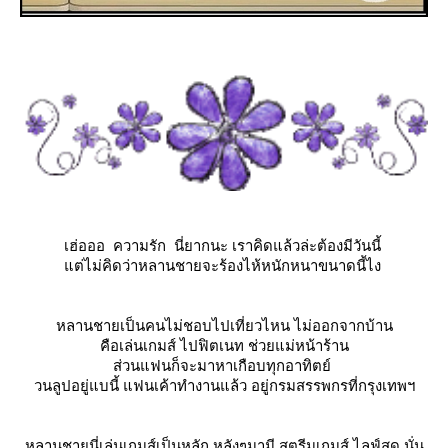
เฮ่อออ ความรัก นี่ยากนะ เราคิดแล้วล่ะต้องมีวันนี้
ต่ไม่คิดว่าหลานชายจะร้องไห้หนักหนาขนาดนี้ไง
หลานชายเป็นคนไม่ชอบไปเที่ยวไหน ไม่ออกจากบ้าน
คือเล่นเกมส์ ไปฟิตเนท ช่วยแม่หน้าร้าน
ส่วนแฟนก็จะมาหาเกือบทุกอาทิตย์
วนลูปอยู่แบนี้ แฟนเค้าทำงานแล้ว อยู่กรมสรรพกรที่กรุงเทพฯ
หลานชายนี่เล่นเกมส์เป็นหลัก หลังๆมามี สตรีมเกมส์ ไลฟ์สด นั่น