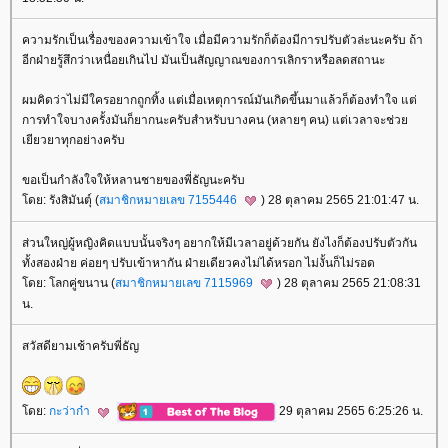
ความรักเป็นเรื่องของความเข้าใจ เมื่อมีความรักก็ต้องมีการปรับตัวล่ะนะครับ ถ้า
อีกฝ่ายรู้สึกว่าเหนื่อยเกินไป มันเป็นสัญญาณของการเลิกราหรือลดสถานะ
ผมคิดว่าไม่มีใครอยากถูกทิ้ง แต่เมื่อเหตุการณ์มันเกิดขึ้นมาแล้วก็ต้องทำใจ แต่
การทำใจบางครั้งมันก็ยากนะครับสำหรับบางคน (หลายๆ คน) แต่เวลาจะช่ว
เยียวยาทุกอย่างครับ
ขอเป็นกำลังใจให้หลานชายของพี่ธัญนะครับ
ดย: รังสิมันตุ์ (
สมาชิกหมายเลข 7155446
) 28 ตุลาคม 2565 21:01:47 น.
ส่วนใหญ่ผู้หญิงคิดแบบนั้นจริงๆ อยากให้มีเวลาอยู่ด้วยกัน ยังไงก็ต้องปรับตัวกัน
ทั้งสองฝ่าย ค่อยๆ ปรับเข้าหากัน ฝ่ายเดียวคงไม่ได้หรอก ไม่งั้นก็ไม่รอด
ดย: โลกคู่ขนาน (
สมาชิกหมายเลข 7115969
) 28 ตุลาคม 2565 21:08:31
น.
สวัสดียามเช้าครับพี่ธัญ
ดย:
กะว่าก๋า
29 ตุลาคม 2565 6:25:26 น.