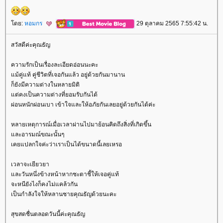
ดย:
หอมกร
29 ตุลาคม 2565 7:55:42 น.
สวัสดีค่ะคุณธัญ
ความรักเป็นเรื่องละเอียดอ่อนนะคะ
ม้คู่แท้ คู่ชีวิตที่เจอกันแล้ว อยู่ด้วยกันมานาน
ก็ยังมีความต่างในหลายมิติ
ต่คงเป็นความต่างที่ยอมรับกันได้
ผ่อนหนักผ่อนเบา เข้าใจและให้อภัยกันเลยอยู่ด้วยกันได้ค่ะ
หลายเหตุการณ์เมื่อเวลาผ่านไปมาย้อนคิดถึงสิ่งที่เกิดขึ้น
ละอารมณ์ขณะนั้นๆ
เคยแปลกใจค่ะว่าเราเป็นได้ขนาดนี้เลยเหรอ
เวลาจะเยียวยา
ละวันหนึ่งข้างหน้าหากชะตาชี้ให้เจอคู่แท้
จะหนียังไงก็คงไม่แคล้วกัน
เป็นกำลังใจให้หลานชายคุณธัญด้วยนะคะ
สุขสดชื่นตลอดวันนี้ค่ะคุณธัญ