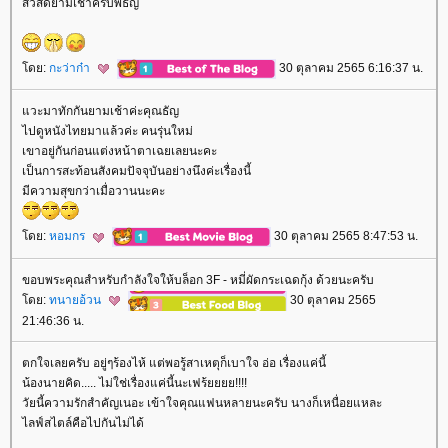
สวัสดียามเช้าครับพี่ธัญ
ดย:
กะว่าก๋า
30 ตุลาคม 2565 6:16:37 น.
วะมาทักกันยามเช้าค่ะคุณธัญ
ไปดูหนังไทยมาแล้วค่ะ คนรุ่นใหม่
เขาอยู่กันก่อนแต่งหน้าตาเฉยเลยนะคะ
เป็นการสะท้อนสังคมปัจจุบันอย่างนึงค่ะเรื่องนี้
มีความสุขกว่าเมื่อวานนะคะ
ดย:
หอมกร
30 ตุลาคม 2565 8:47:53 น.
ขอบพระคุณสำหรับกำลังใจให้บล็อก 3F - หมี่ผัดกระเฉดกุ้ง ด้วยนะครับ
ดย:
ทนายอ้วน
30 ตุลาคม 2565
21:46:36 น.
ตกใจเลยครับ อยู่ๆร้องไห้ แต่พอรู้สาเหตุก็เบาใจ อ่อ เรื่องแค่นี้
น้องนายคิด..... ไม่ใช่เรื่องแค่นี้นะเฟร้ยยยย!!!!
วัยนี้ความรักสำคัญเนอะ เข้าใจคุณแฟนหลายนะครับ นางก็เหนื่อยแหละ
ไลฟ์สไตล์คือไปกันไม่ได้