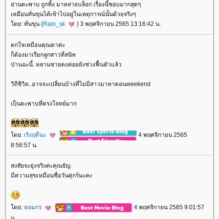
อ่านตะพาบ ถูกทิ้ง มาหลายบล็อก เรื่องนี้ชอบมากสุดๆ
เหมือนทั่นขุนได้เข้าไปอยู่ในเหตุการณ์นั้นด้วยจริงๆ
ดย: ทั่นขุน (
Rain_sk
) 3 พฤศจิกายน 2565 13:16:42 น.
ตกใจเหมือนคุณตาค่ะ
ก็ต้องมาเรียกลูกสาวที่สนิท
ป่านฉะนี้. หลานชายคงค่อยยังช่วงฟื้นตัวแล้ว
วิถีชีวิต..อาจจะเปลี่ยนบ้างที่ไม่มีสาวมาหาตอนweekend
เป็นตะพาบที่ตรงโจทย์มาก
ดย:
เริงฤดีนะ
4 พฤศจิกายน 2565
8:56:57 น.
สงสัยจะยุ่งจริงค่ะคุณธัญ
มีความสุขเหมือนชื่อวันศุกร์นะคะ
ดย:
หอมกร
4 พฤศจิกายน 2565 9:01:57
น.