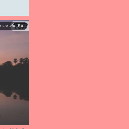
อ่านเพิ่มเติม
orward_ios