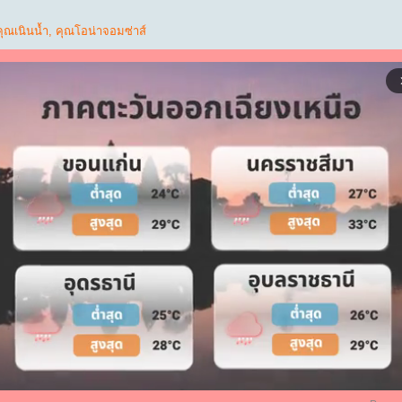
คุณเนินน้ำ
,
คุณโอน่าจอมซ่าส์
arrow_f