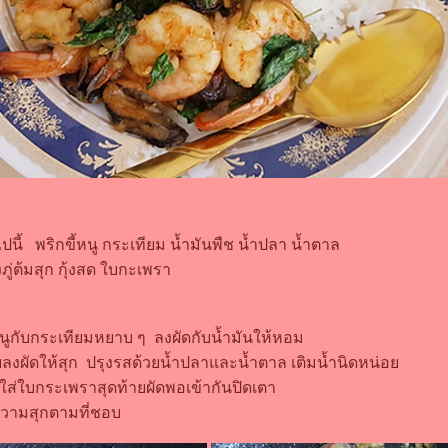
อไปนี้ พริกขี้หนู กระเทียม น้ำมันพืช น้ำปลา น้ำตาล
ู่ต้มสุก กุ้งสด ใบกะเพรา
นูกับกระเทียมหยาบ ๆ ลงผัดกับน้ำมันให้หอม
ลงผัดให้สุก ปรุงรสด้วยน้ำปลาและน้ำตาล เติมน้ำนิดหน่อ
น ใส่ใบกระเพราสุดท้ายผัดพอเข้ากันปิดเตา
วามสุกตามที่ชอบ