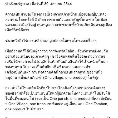
ทำเนียบรัฐบาล เมื่อวันที่ 30 เมษายน 2544
ความเป็นมาของโครงการนี้เริ่มจากสภาพบ้านเมืองของญี่ปุ่นหลัง
สงครามโลกครั้งที่ 2 เกิดการขยายตัวและเจริญขึ้นเฉพาะในเมือง
หลวงและเมืองใหญ่ คนหนุ่มสาวจากชนบททิ้งบ้านเกิดเดินทางสู่เมือง
เพื่อชีวิตที่ดีกว่า
ชนบทจึงยิ่งไร้การเหลียวแล ถูกปล่อยให้ทรุดโทรมลงเรื่อยๆ
เมื่อฮิรามัตสึได้เป็นผู้ว่าราชการจังหวัดโออิตะ จังหวัดชายฝั่งตะวัน
ออกเฉียงเหนือของเกาะคิวชู เขาจึงคิดพลิกฟื้นโออิตะด้วยการส่ง
เสริมให้ชาวบ้านใช้วัตถุดิบในท้องถิ่นผลิตสินค้าให้เป็นหน้าเป็นตา
ของชุมชน ไม่ว่าจะเป็นส้มจีน เห็ดชิตาเกะ และการทำ
เครื่องปั้นดินเผา กระทั่งความคิดนี้กลายเป็นรากฐานของ “หนึ่ง
หมู่บ้าน หนึ่งผลิตภัณฑ์” (One village, one product) ในที่สุด
กระนั้น ไม่ใช่แค่สินค้าที่ส่งไปขายไกลถึงเมืองนอก ความคิดเจ๋งๆ
ของฮิรามัตสึยังเป็นต้นแบบให้แก่ผู้ปกครองในต่างแดนนำไปปรับใช้
นพื้นที่ของตน ไม่ว่าจะเป็น One parish, one product ที่หลุยส์เซียน
า One Village, one treasure ที่มณฑลฟูเจี้ยน และ One Tambon,
one product ในบ้านเรา