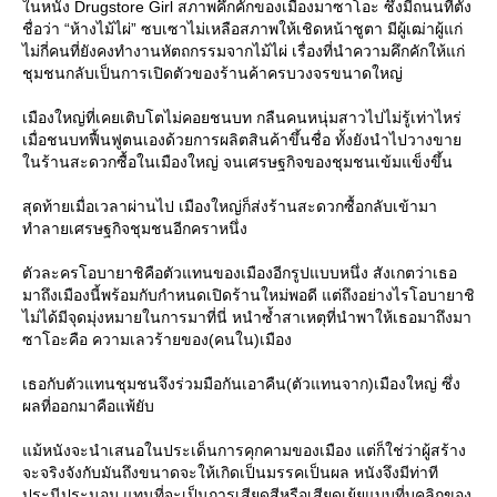
นหนัง Drugstore Girl สภาพคึกคักของเมืองมาซาโอะ ซึ่งมีถนนที่ตั้ง
ชื่อว่า “ห้างไม้ไผ่” ซบเซาไม่เหลือสภาพให้เชิดหน้าชูตา มีผู้เฒ่าผู้แก่
ไม่กี่คนที่ยังคงทำงานหัตถกรรมจากไม้ไผ่ เรื่องที่นำความคึกคักให้แก่
ชุมชนกลับเป็นการเปิดตัวของร้านค้าครบวงจรขนาดใหญ่
เมืองใหญ่ที่เคยเติบโตไม่คอยชนบท กลืนคนหนุ่มสาวไปไม่รู้เท่าไหร่
เมื่อชนบทฟื้นฟูตนเองด้วยการผลิตสินค้าขึ้นชื่อ ทั้งยังนำไปวางขา
นร้านสะดวกซื้อในเมืองใหญ่ จนเศรษฐกิจของชุมชนเข้มแข็งขึ้น
สุดท้ายเมื่อเวลาผ่านไป เมืองใหญ่ก็ส่งร้านสะดวกซื้อกลับเข้ามา
ทำลายเศรษฐกิจชุมชนอีกคราหนึ่ง
ตัวละครโอบายาชิคือตัวแทนของเมืองอีกรูปแบบหนึ่ง สังเกตว่าเธอ
มาถึงเมืองนี้พร้อมกับกำหนดเปิดร้านใหม่พอดี แต่ถึงอย่างไรโอบายาชิ
ไม่ได้มีจุดมุ่งหมายในการมาที่นี่ หนำซ้ำสาเหตุที่นำพาให้เธอมาถึงมา
ซาโอะคือ ความเลวร้ายของ(คนใน)เมือง
เธอกับตัวแทนชุมชนจึงร่วมมือกันเอาคืน(ตัวแทนจาก)เมืองใหญ่ ซึ่ง
ผลที่ออกมาคือแพ้ยับ
ม้หนังจะนำเสนอในประเด็นการคุกคามของเมือง แต่ก็ใช่ว่าผู้สร้าง
จะจริงจังกับมันถึงขนาดจะให้เกิดเป็นมรรคเป็นผล หนังจึงมีท่าที
ประนีประนอม แทนที่จะเป็นการเสียดสีหรือเสียดเย้ยแบบที่บุคลิกของ