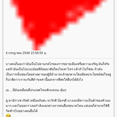
4 กรกฎาคม 2549 15:56:55 น.
บางคนก็มองว่ามันเป็นไปตามกลไกของการขยายเมืองหรือความเจริญ มันก็จริง
ต่ถ้ามันเป็นไปแบบถ้อยทีถ้อยอาศัยก็คงไม่เท่าไหร่ แล้วถ้าไม่ใช่ล่ะ ถ้ามัน
เป็นการเห็นช่องโดยสายตาของผู้มีอำนาจแล้วคุกคามโดยมีผลประโยชน์ล่อใจอยู่
ก็น่าคิดว่าเราจะกันสีดำๆเหล่านี้ออกจากสีสดใสอื่นๆได้ยังไง
เอ.....นี่มันเหมือนที่ประเทศไหนซักแห่งนะ คุ้นๆ
ดู คามิกาเซ่ เกิลด์ เหมือนกันค่ะ น่ารักดี บ๊องๆดี นางเอกมีความเป็นตัวของตัวเอง
มาก แยกไม่ออกว่าเธอกำลังแตกต่างจากคนอื่นๆขนาดไหน แต่เธอก็สามรถใช้ชี
วิตทั่วๆไปอย่างคนอื่นได้