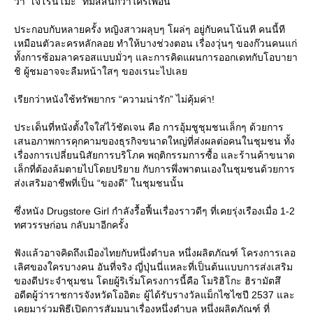
ว่า “เจโรนิโมะ” ที่มีสีสันกว่าใครเพื่อน
ประกอบกับหลายครั้ง หญิงสาวผลุบๆ โผล่ๆ อยู่กับคนโน้นที คนนี้ที
เหมือนตัวละครหลักลอย ทำให้บางช่วงตอน เรื่องวุ่นๆ ของก๊วนคนแก่
ทั้งการซ้อมลาครอสแบบมั่วๆ และการคิดแผนการออกเดทกับโอบายา
ชิ ผู้ชมอาจจะลืมหน้าใสๆ ของเรนะไปเล
เรียกว่าหนังใช้ทรัพยากร “ความน่ารัก” ไม่คุ้มค่า!
ประเด็นที่หนังตั้งใจใส่ไว้ชัดเจน คือ การอุ้มชูชุมชนเล็กๆ ด้วยการ
เสนอภาพการคุกคามของธุรกิจขนาดใหญ่ที่ส่งผลต่อคนในชุมชน ทั้ง
เรื่องการเปลี่ยนนิสัยการบริโภค พฤติกรรมการซื้อ และร้านค้าขนาด
เล็กที่ต้องล้มตายไปโดยปริยาย กับการพึ่งพาตนเองในชุมชนด้วยการ
ส่งเสริมอาชีพที่เป็น “ของดี” ในชุมชนนั้น
ซึ่งหนัง Drugstore Girl กำลังรื้อฟื้นเรื่องราวดีๆ ที่เคยรุ่งเรืองเมื่อ 1-2
ทศวรรษก่อน กลับมาอีกครั้ง
ฟังแล้วอาจคิดถึงเมืองไทยกับหนึ่งตำบล หนึ่งผลิตภัณฑ์ โครงการเลอ
เลิศของใครบางคน อันที่จริง ญี่ปุ่นนี่แหละที่เป็นต้นแบบการส่งเสริม
ของดีประจำชุมชน โดยผู้ริเริ่มโครงการนี้คือ โมริฮิโกะ ฮิรามัตสึ
อดีตผู้ว่าราชการจังหวัดโออิตะ ผู้ได้รับรางวัลแม็กไซไซปี 2537 และ
เคยมาร่วมพิธีเปิดการสัมมนาเรื่องหนึ่งตำบล หนึ่งผลิตภัณฑ์ ที่