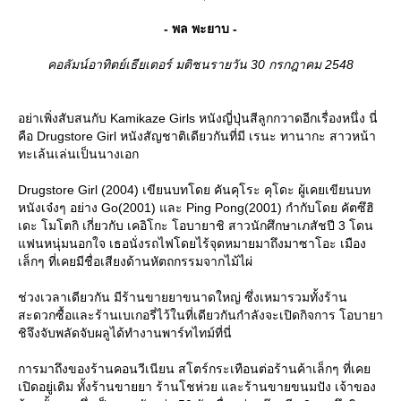
- พล พะยาบ -
คอลัมน์อาทิตย์เธียเตอร์ มติชนรายวัน 30 กรกฎาคม 2548
อย่าเพิ่งสับสนกับ Kamikaze Girls หนังญี่ปุ่นสีลูกกวาดอีกเรื่องหนึ่ง นี่
คือ Drugstore Girl หนังสัญชาติเดียวกันที่มี เรนะ ทานากะ สาวหน้า
ทะเล้นเล่นเป็นนางเอก
Drugstore Girl (2004) เขียนบทโดย คันคุโระ คุโดะ ผู้เคยเขียนบท
หนังเจ๋งๆ อย่าง Go(2001) และ Ping Pong(2001) กำกับโดย คัตซึฮิ
เดะ โมโตกิ เกี่ยวกับ เคอิโกะ โอบายาชิ สาวนักศึกษาเภสัชปี 3 โดน
ฟนหนุ่มนอกใจ เธอนั่งรถไฟโดยไร้จุดหมายมาถึงมาซาโอะ เมือง
เล็กๆ ที่เคยมีชื่อเสียงด้านหัตถกรรมจากไม้ไผ่
ช่วงเวลาเดียวกัน มีร้านขายยาขนาดใหญ่ ซึ่งเหมารวมทั้งร้าน
สะดวกซื้อและร้านเบเกอรี่ไว้ในที่เดียวกันกำลังจะเปิดกิจการ โอบายา
ชิจึงจับพลัดจับผลูได้ทำงานพาร์ทไทม์ที่นี่
การมาถึงของร้านคอนวีเนียน สโตร์กระเทือนต่อร้านค้าเล็กๆ ที่เค
เปิดอยู่เดิม ทั้งร้านขายยา ร้านโชห่วย และร้านขายขนมปัง เจ้าของ