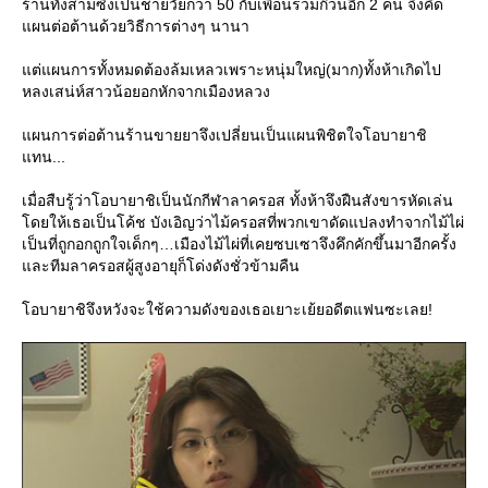
ร้านทั้งสามซึ่งเป็นชายวัยกว่า 50 กับเพื่อนร่วมก๊วนอีก 2 คน จึงคิด
ผนต่อต้านด้วยวิธีการต่างๆ นานา
ต่แผนการทั้งหมดต้องล้มเหลวเพราะหนุ่มใหญ่(มาก)ทั้งห้าเกิดไป
หลงเสน่ห์สาวน้อยอกหักจากเมืองหลวง
ผนการต่อต้านร้านขายยาจึงเปลี่ยนเป็นแผนพิชิตใจโอบายาชิ
ทน...
เมื่อสืบรู้ว่าโอบายาชิเป็นนักกีฬาลาครอส ทั้งห้าจึงฝืนสังขารหัดเล่น
ดยให้เธอเป็นโค้ช บังเอิญว่าไม้ครอสที่พวกเขาดัดแปลงทำจากไม้ไผ่
เป็นที่ถูกอกถูกใจเด็กๆ…เมืองไม้ไผ่ที่เคยซบเซาจึงคึกคักขึ้นมาอีกครั้ง
ละทีมลาครอสผู้สูงอายุก็โด่งดังชั่วข้ามคืน
อบายาชิจึงหวังจะใช้ความดังของเธอเยาะเย้ยอดีตแฟนซะเลย!