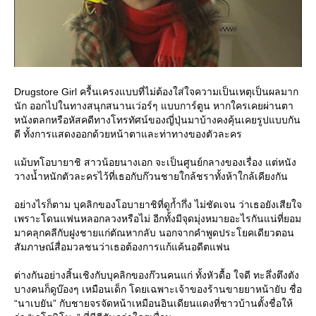
Drugstore Girl ครื้นเครงแบบที่ไม่ต้องใส่ใจความเป็นเหตุเป็นผลมาก
นัก ออกไปในทางสนุกสนานเว่อร์ๆ แบบการ์ตูน หากใครเคยผ่านตา
หนังตลกหรือหัสคดีทางโทรทัศน์ของญี่ปุ่นมาบ้างคงคุ้นเคยรูปแบบกัน
ดี ทั้งการแสดงออกด้วยหน้าตาและท่าทางของตัวละคร
ม้บทโอบายาชิ สาวน้อยนางเอก จะเป็นศูนย์กลางของเรื่อง แต่หนัง
วางน้ำหนักตัวละครไว้ที่เธอกับก๊วนชายใกล้ชราทั้งห้าใกล้เคียงกัน
อย่างไรก็ตาม บุคลิกของโอบายาชิที่ดูก้ำกึ่ง ไม่ชัดเจน ว่าเธอยังเสียใจ
เพราะโดนแฟนหลอกลวงหรือไม่ อีกทั้งมีจุดมุ่งหมายอะไรกันแน่ที่ยอม
มาคลุกคลีกับฝูงชายแก่ตัณหากลับ นอกจากคำพูดประโยคเดียวตอน
สัมภาษณ์สื่อมวลชนว่าเธอต้องการแก้แค้นอดีตแฟน
ต่างกันอย่างสิ้นเชิงกับบุคลิกของก๊วนคนแก่ ทั้งหัวดื้อ ใจดี ทะลึ่งตึงตัง
บางคนก็ดูบ๊องๆ เหมือนเด็ก โดยเฉพาะเจ้าของร้านขายยาหน้ายับ ชื่อ
“นาเบยัน” กับชายจรจัดหน้าเหมือนอินเดียนแดงที่ชาวบ้านตั้งชื่อให้