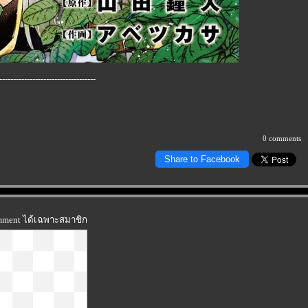
-----------------------------------
0 comments
Share to Facebook
omment ได้เฉพาะสมาชิก