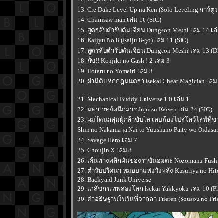
13. Ore Dake Level Up na Ken (Solo Leveling การ์ตูน
14. Chainsaw man เล่ม 16 (SIC)
15. สูตรลับตำรับดันเจียน Dungeon Meshi เล่ม 14 เ
16. Kaijyu No.8 (Kaiju 8-go) เล่ม 11 (SIC)
17. สูตรลับตำรับดันเจียน Dungeon Meshi เล่ม 13 (
18. กั๊ช!! Konjiki no Gash!! 2 เล่ม 3
19. Hotaru no Yomeiri เล่ม 3
20. ผ่ามิติแหกกฎมนตรา Isekai Cheat Magician เล่ม
21. Mechanical Buddy Universe 1.0 เล่ม 1
22. มหาเวทย์ผนึกมาร Jujutsu Kaisen เล่ม 24 (SIC)
23. ผมโดนกลุ่มผู้กล้าขับไส เลยต้องไปสโลว์ไลฟ์ที
Shin no Nakama ja Nai to Yuushano Party wo Oidasare
24. Savage Hero เล่ม 7
25. Choujin X เล่ม 8
26. เส้นทางพลิกผันของราชันอมตะ Nozomanu Fushi 
27. ตำรับปริศนา หมอยาแห่งวังหลัง Kusuriya no Hito
28. Backyard Junk Universe
29. เภสัชกรเทพสองโลก Isekai Yakkyoku เล่ม 10 (P
30. คำอธิษฐานในวันที่จากลา Frieren (Sousou no Frie