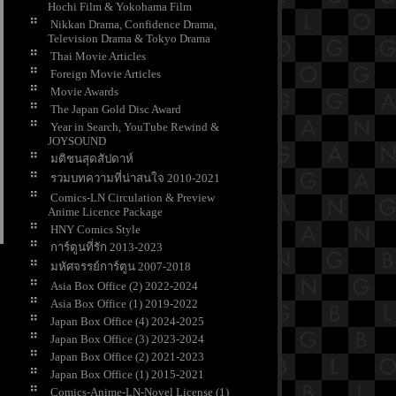
Hochi Film & Yokohama Film
Nikkan Drama, Confidence Drama,
Television Drama & Tokyo Drama
Thai Movie Articles
Foreign Movie Articles
Movie Awards
The Japan Gold Disc Award
Year in Search, YouTube Rewind &
JOYSOUND
มติชนสุดสัปดาห์
รวมบทความที่น่าสนใจ 2010-2021
Comics-LN Circulation & Preview
Anime Licence Package
HNY Comics Style
การ์ตูนที่รัก 2013-2023
มหัศจรรย์การ์ตูน 2007-2018
Asia Box Office (2) 2022-2024
Asia Box Office (1) 2019-2022
Japan Box Office (4) 2024-2025
Japan Box Office (3) 2023-2024
Japan Box Office (2) 2021-2023
Japan Box Office (1) 2015-2021
Comics-Anime-LN-Novel License (1)