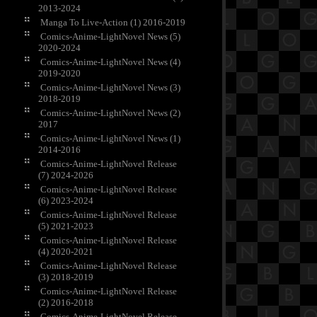
2013-2024
Manga To Live-Action (1) 2016-2019
Comics-Anime-LightNovel News (5)
2020-2024
Comics-Anime-LightNovel News (4)
2019-2020
Comics-Anime-LightNovel News (3)
2018-2019
Comics-Anime-LightNovel News (2)
2017
Comics-Anime-LightNovel News (1)
2014-2016
Comics-Anime-LightNovel Release
(7) 2024-2026
Comics-Anime-LightNovel Release
(6) 2023-2024
Comics-Anime-LightNovel Release
(5) 2021-2023
Comics-Anime-LightNovel Release
(4) 2020-2021
Comics-Anime-LightNovel Release
(3) 2018-2019
Comics-Anime-LightNovel Release
(2) 2016-2018
Comics-Anime-LightNovel Release