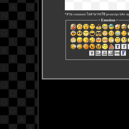
*ส่วน comment ไม่สามารถใช้ javascript และ sty
+
Emotion
+