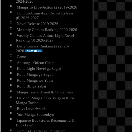
2024-2026
Manga To Live-Action (2) 2019-2026
Comics-Anime-LightNovel Release
(8) 2026-2027
Novel Release 2019-2026
Monthly Comics Ranking 2020-2026
Weekly Comics-Anime-Light Novel
Ranking (3) 2026-2027
Daily Comics Ranking (2) 2023-
2026
Game
Anisong - Oricon Chart
Kono Light Novel ga Sugoi
Kono Manga ga Sugoi
Kono Manga wo Yome!
Kono BL ga Yabai
Manga Taisho Award & Otona Fami
Da Vinci Magazine & Tsugi ni Kuru
Manga Taisho
Boys Love Awards
Yuri Manga Sousenkyo
Japanese Bookstores Recommend &
BookLive!
Comics-LightNovel Publisher