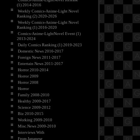
(1) 2014-2016
Weekly Comics-Anime-Light Novel
Ranking (2) 2020-2026
Weekly Comics-Anime-Light Novel
Ranking (1) 2016-2020
Comics-Anime-LightNovel Event (1)
2013-2024
Daily Comics Ranking (1) 2019-2023
Domestic News 2016-2017
Foreign News 2011-2017
Entertain News 2011-2017
Horror 2010-2014
Horror 2009
Horror 2008
Horror
Family 2008-2010
Healthy 2009-2017
Science 2009-2012
Biz 2010-2015
Working 2009-2010
Misc.News 2009-2010
Interviews With
From Japanese