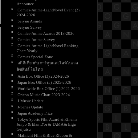
Announce
Comics-Anime-LightNovel Event (2)
2024-2026
Seiyuu Awards
Seiyuu Survey
Comics-Anime Awards 2013-2026
Comics-Anime Survey
Comics-Anime-LightNovel Ranking
Chart Yearly
Comics Special Zone
สถิติเกี่ยวกับ การ์ตูนและไลท์โนเวล
ลิขสิทธิ์ ในไท
Asia Box Office (3) 2024-2026
Japan Box Office (5) 2025-2026
Worldwide Box Office (1) 2021-2026
Oricon Music Chart 2023-2024
J-Music Update
J-Series Update
Japan Academy Prize
Tokyo Sports Film Award & Kinema
Junpo & Elan D'or & TAMA & Eiga
Geijutsu
Mainichi Film & Blue Ribbon &