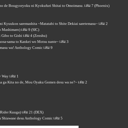
ano de Bougyoryoku ni Kyokufuri Shitai to Omoimasu. เล่ม 7 (Phoenix)
ni Kyuukon saremashita ~Matatabi to Shite Dekiai saretemasu~ เล่ม 2
 Mashimaro) เล่ม 9 (SIC)
Gibo to Gishi เล่ม 4 (Zenshu)
osa-sama to Kankei wo Motsu nante~ เล่ม 3
emasu wa! Anthology Comic เล่ม 9
y Way เล่ม 1
ama ga Kita no de, Mou Oyaku Gomen desu wa ne?~ เล่ม 2
Rider Kuuga) เล่ม 21 (DEX)
wa Shiawase desu Anthology Comic เล่ม 5