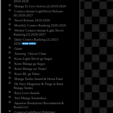
2024-2026
Manga To Live-Action (2) 2019-2026
Comics-Anime-LightNovel Release
(8) 2026-2027
Novel Release 2019-2026
Monthly Comics Ranking 2020-2026
Weekly Comics-Anime-Light Novel
Ranking (3) 2026-2027
Daily Comics Ranking (2) 2023-
2026
Game
Anisong - Oricon Chart
Kono Light Novel ga Sugoi
Kono Manga ga Sugoi
Kono Manga wo Yome!
Kono BL ga Yabai
Manga Taisho Award & Otona Fami
Da Vinci Magazine & Tsugi ni Kuru
Manga Taisho
Boys Love Awards
Yuri Manga Sousenkyo
Japanese Bookstores Recommend &
BookLive!
Comics-LightNovel Publisher