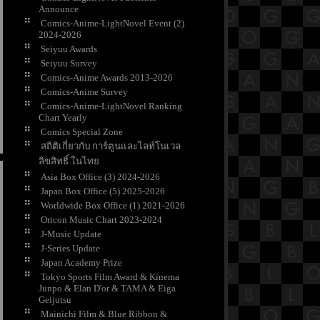
Announce
Comics-Anime-LightNovel Event (2)
2024-2026
Seiyuu Awards
Seiyuu Survey
Comics-Anime Awards 2013-2026
Comics-Anime Survey
Comics-Anime-LightNovel Ranking
Chart Yearly
Comics Special Zone
สถิติเกี่ยวกับ การ์ตูนและไลท์โนเวล
ลิขสิทธิ์ ในไท
Asia Box Office (3) 2024-2026
Japan Box Office (5) 2025-2026
Worldwide Box Office (1) 2021-2026
Oricon Music Chart 2023-2024
J-Music Update
J-Series Update
Japan Academy Prize
Tokyo Sports Film Award & Kinema
Junpo & Elan D'or & TAMA & Eiga
Geijutsu
Mainichi Film & Blue Ribbon &