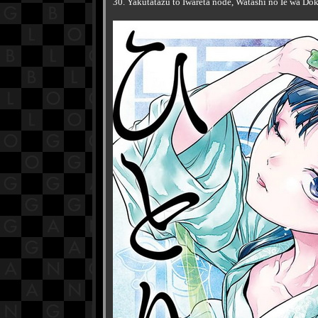
30. Yakutatazu to Iwareta node, Watashi no Ie wa Dok