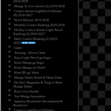
2024-2026
Manga To Live-Action (2) 2019-2026
Comics-Anime-LightNovel Release
(8) 2026-2027
Novel Release 2019-2026
Monthly Comics Ranking 2020-2026
Weekly Comics-Anime-Light Novel
Ranking (3) 2026-2027
Daily Comics Ranking (2) 2023-
2026
Game
Anisong - Oricon Chart
Kono Light Novel ga Sugoi
Kono Manga ga Sugoi
Kono Manga wo Yome!
Kono BL ga Yabai
Manga Taisho Award & Otona Fami
Da Vinci Magazine & Tsugi ni Kuru
Manga Taisho
Boys Love Awards
Yuri Manga Sousenkyo
Japanese Bookstores Recommend &
BookLive!
Comics-LightNovel Publisher