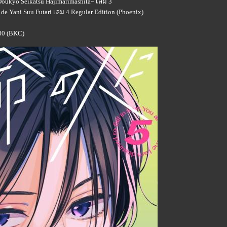
oukyo Seikatsu Hajimarimashita~ เล่ม 3
de Yani Suu Futari เล่ม 4 Regular Edition (Phoenix)
 30 (BKC)