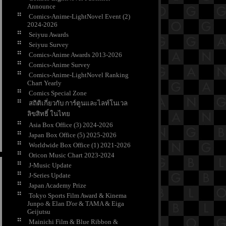
Announce
Comics-Anime-LightNovel Event (2)
2024-2026
Seiyuu Awards
Seiyuu Survey
Comics-Anime Awards 2013-2026
Comics-Anime Survey
Comics-Anime-LightNovel Ranking
Chart Yearly
Comics Special Zone
สถิติเกี่ยวกับ การ์ตูนและไลท์โนเวล
ลิขสิทธิ์ ในไท
Asia Box Office (3) 2024-2026
Japan Box Office (5) 2025-2026
Worldwide Box Office (1) 2021-2026
Oricon Music Chart 2023-2024
J-Music Update
J-Series Update
Japan Academy Prize
Tokyo Sports Film Award & Kinema
Junpo & Elan D'or & TAMA & Eiga
Geijutsu
Mainichi Film & Blue Ribbon &