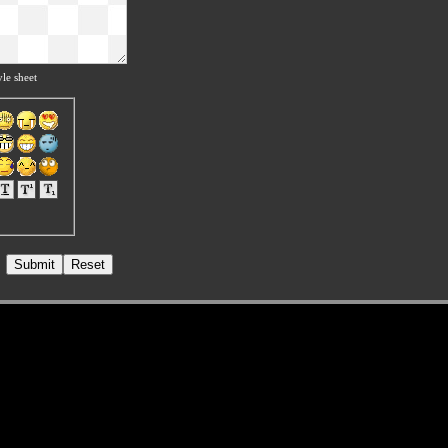
le sheet