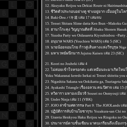
12. Akuyaku Reijou wa Dekiai Route ni Hairimashita!
13. ชีวิตตัวประกอบอย่างตู ช่างอยู่ยาก เมื่ออยู่ในโ
14. Baki-Dou バキ道 เล่ม 17 เล่มจบ
15. Tensei Shitara Slime datta Ken Ibun ~Makoku Gur
16. ฮานาโกะคุง วิญญาณติดที่ Jibaku Shonen Hanako-
17. Yuusha Party wo Oidasareta Kiyoubinbou ~Party Ji
18. อนุบาล WARS (Youchien WARS) เล่ม 5 (SIC)
19. นายน้อยจอมโกย ก้าวสู่เส้นทางแห่งวีรบุรุษ Nige
20. มหาเวทย์ผนึกมาร Jujutsu Kaisen เล่ม 23 (SIC)
21. Koori no Jouheki เล่ม 4
22. ไม่ค่อยเข้าใจหรอกค่ะ แต่เหมือนจะมาเกิดใหม
Yoku Wakaranai keredo Isekai ni Tensei shiteita you 
23. Nigashita Sakana wa Ookikatta ga, Tsuriageta Sa
24. Ayakashi Triangle เรื่องอลวน คน ปิศาจ เล่ม 15 (
25. ทวิดารา มหาองเมียวจิ Sousei no Onmyouji เล่ม 
26. Under Ninja เล่ม 11 (VBK)
27. JOJO ล่าข้ามศตวรรษ Part 9: The JOJOLands เล่ม
28. ปฏิบัติการลับบ้านโยซากุระ Yozakura-san Chi no
29. Urareta Henkyou Haku Reijou wa Ringoku no Outa
30. ปรมาจารย์ดาบชั้นเซียน มาตบเกรียนถึงเมืองกรุ