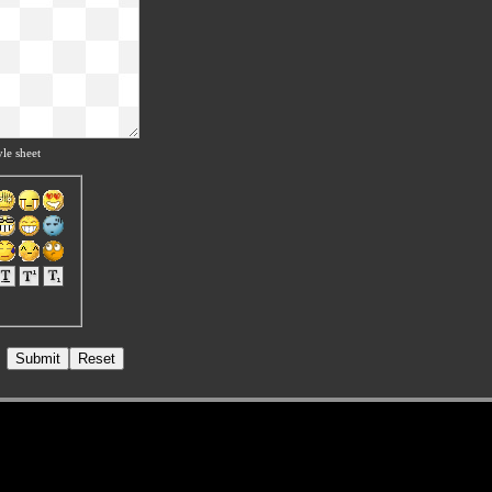
le sheet