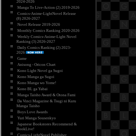
2024-2026
Manga To Live-Action (2) 2019-2026
Comics-Anime-LightNovel Release
(8) 2026-2027
Novel Release 2019-2026
Monthly Comics Ranking 2020-2026
Weekly Comics-Anime-Light Novel
Ranking (3) 2026-2027
Daily Comics Ranking (2) 2023-
2026
Game
Anisong - Oricon Chart
Kono Light Novel ga Sugoi
Kono Manga ga Sugoi
Kono Manga wo Yome!
Kono BL ga Yabai
Manga Taisho Award & Otona Fami
Da Vinci Magazine & Tsugi ni Kuru
Manga Taisho
Boys Love Awards
Yuri Manga Sousenkyo
Japanese Bookstores Recommend &
BookLive!
Comics-LightNovel Publisher