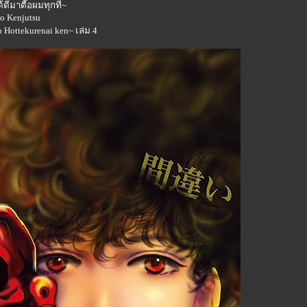
ด้ดีมาตื๊อผมทุกที~
no Kenjutsu
wo Hottekurenai ken~ เล่ม 4