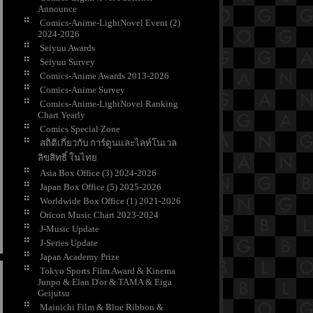
Announce
Comics-Anime-LightNovel Event (2)
2024-2026
Seiyuu Awards
Seiyuu Survey
Comics-Anime Awards 2013-2026
Comics-Anime Survey
Comics-Anime-LightNovel Ranking
Chart Yearly
Comics Special Zone
สถิติเกี่ยวกับ การ์ตูนและไลท์โนเวล
ลิขสิทธิ์ ในไท
Asia Box Office (3) 2024-2026
Japan Box Office (5) 2025-2026
Worldwide Box Office (1) 2021-2026
Oricon Music Chart 2023-2024
J-Music Update
J-Series Update
Japan Academy Prize
Tokyo Sports Film Award & Kinema
Junpo & Elan D'or & TAMA & Eiga
Geijutsu
Mainichi Film & Blue Ribbon &