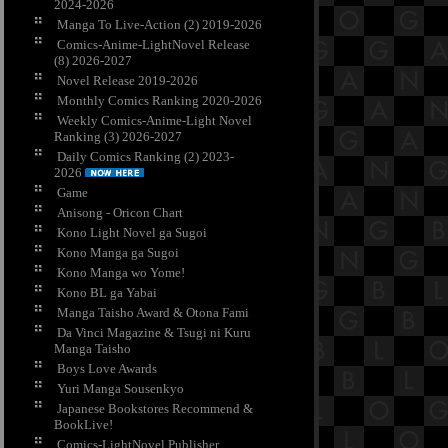
2024-2026
Manga To Live-Action (2) 2019-2026
Comics-Anime-LightNovel Release
(8) 2026-2027
Novel Release 2019-2026
Monthly Comics Ranking 2020-2026
Weekly Comics-Anime-Light Novel
Ranking (3) 2026-2027
Daily Comics Ranking (2) 2023-
2026
Game
Anisong - Oricon Chart
Kono Light Novel ga Sugoi
Kono Manga ga Sugoi
Kono Manga wo Yome!
Kono BL ga Yabai
Manga Taisho Award & Otona Fami
Da Vinci Magazine & Tsugi ni Kuru
Manga Taisho
Boys Love Awards
Yuri Manga Sousenkyo
Japanese Bookstores Recommend &
BookLive!
Comics-LightNovel Publisher