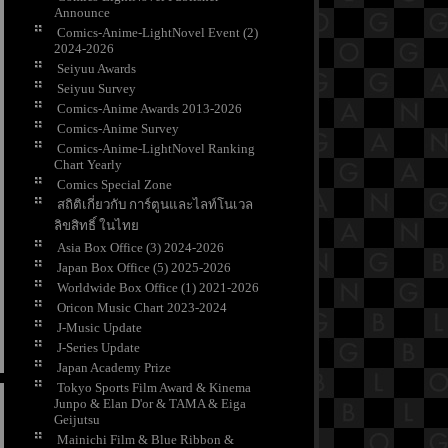
Announce
Comics-Anime-LightNovel Event (2)
2024-2026
Seiyuu Awards
Seiyuu Survey
Comics-Anime Awards 2013-2026
Comics-Anime Survey
Comics-Anime-LightNovel Ranking
Chart Yearly
Comics Special Zone
สถิติเกี่ยวกับ การ์ตูนและไลท์โนเวล
ลิขสิทธิ์ ในไท
Asia Box Office (3) 2024-2026
Japan Box Office (5) 2025-2026
Worldwide Box Office (1) 2021-2026
Oricon Music Chart 2023-2024
J-Music Update
J-Series Update
Japan Academy Prize
Tokyo Sports Film Award & Kinema
Junpo & Elan D'or & TAMA & Eiga
Geijutsu
Mainichi Film & Blue Ribbon &