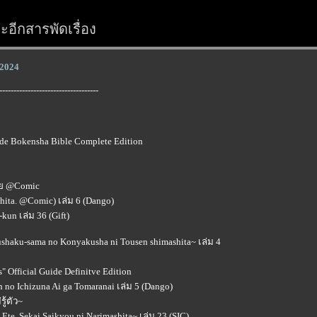
อีกสารพัดเรื่อง
์ 2024
-----------------------------------
de Bokensha Bible Complete Edition
อย @Comic
hita. @Comic) เล่ม 6 (Dango)
un เล่ม 36 (Gift)
shaku-sama no Konyakusha ni Tousen shimashita~ เล่ม 4
 Official Guide Definitve Edition
n no Ichizuna Ai ga Tomaranai เล่ม 5 (Dango)
ู้ตัว~
Ete, Sekai Saikyou ni Narimashita~ เล่ม 23 (SIC)