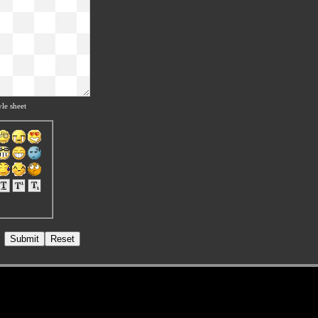
le sheet