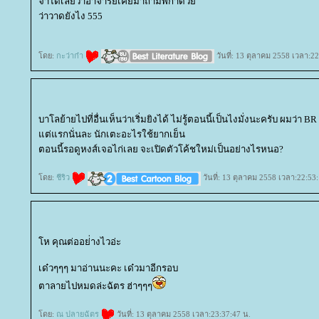
จำได้เลยว่าอาจารย์เคยมาถามพี่ก๋าด้ว
ว่าวาดยังไง 555
ดย:
กะว่าก๋า
วันที่: 13 ตุลาคม 2558 เวลา:22
บาโลย้ายไปที่อื่นเห็นว่าเริ่มยิงได้ ไม่รู้ตอนนี้เป็นไงมั่งนะครับ ผมว่า B
ต่แรกนั่นละ นักเตะอะไรใช้ยากเย็น
ตอนนี้รอดูหงส์เจอไก่เลย จะเปิดตัวโค้ชใหม่เป็นอย่างไรหนอ?
ดย:
ชีริว
วันที่: 13 ตุลาคม 2558 เวลา:22:53
ห คุณต่ออย่่างไวอ่ะ
เด๋วๆๆๆ มาอ่านนะคะ เด๋วมาอีกรอบ
ตาลายไปหมดล่ะฉัตร ฮ่าๆๆๆ
ดย:
ณ ปลายฉัตร
วันที่: 13 ตุลาคม 2558 เวลา:23:37:47 น.