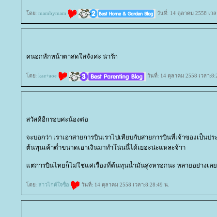
ดย:
mambymam
วันที่: 14 ตุลาคม 2558 เวล
คนอกหักหน้าตาสดใสจังค่ะ น่ารัก
ดย:
kae+aoe
วันที่: 14 ตุลาคม 2558 เวลา:8:
สวัสดีอีกรอบค่ะน้องต่อ
จะบอกว่า เราเอาสายการบินเราไปเทียบกับสายการบินที่เจ้าของเป็นปร
ต้นทุนเค้าต่ำขนาดเอาเงินมาทำโน่นนี่ได้เยอะน่ะแหละจ้าา
ต่การบินไทยก็ไม่ใช่แค่เรื่องที่ต้นทุนน้ำมันสูงหรอกนะ หลายอย่างเ
ดย:
สาวไกด์ใจซื่อ
วันที่: 14 ตุลาคม 2558 เวลา:8:28:49 น.