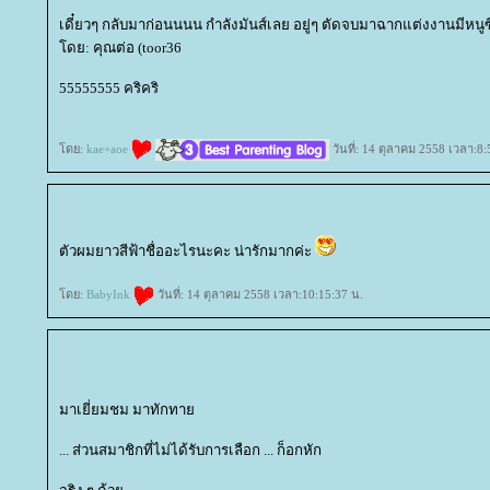
เดี๋ยวๆ กลับมาก่อนนนน กำลังมันส์เลย อยู่ๆ ตัดจบมาฉากแต่งงานมีหนูซ
ดย: คุณต่อ (toor36
55555555 คริคริ
ดย:
kae+aoe
วันที่: 14 ตุลาคม 2558 เวลา:8:
ตัวผมยาวสีฟ้าชื่ออะไรนะคะ น่ารักมากค่ะ
ดย:
BabyInk
วันที่: 14 ตุลาคม 2558 เวลา:10:15:37 น.
มาเยี่ยมชม มาทักทา
... ส่วนสมาชิกที่ไม่ได้รับการเลือก ... ก็อกหัก