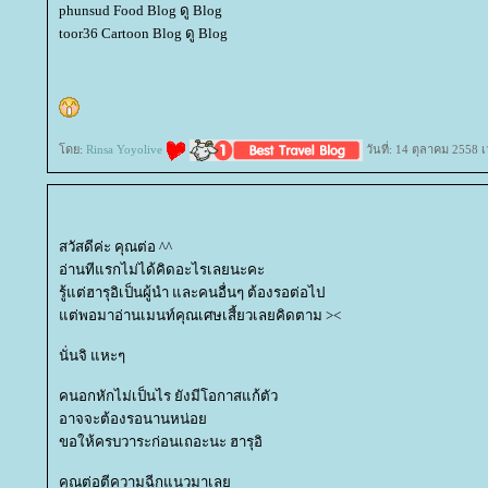
phunsud Food Blog ดู Blog
toor36 Cartoon Blog ดู Blog
ดย:
Rinsa Yoyolive
วันที่: 14 ตุลาคม 2558 
สวัสดีค่ะ คุณต่อ ^^
อ่านทีแรกไม่ได้คิดอะไรเลยนะคะ
รู้แต่ฮารุอิเป็นผู้นำ และคนอื่นๆ ต้องรอต่อไป
ต่พอมาอ่านเมนท์คุณเศษเสี้ยวเลยคิดตาม ><
นั่นจิ แหะๆ
คนอกหักไม่เป็นไร ยังมีโอกาสแก้ตัว
อาจจะต้องรอนานหน่อ
ขอให้ครบวาระก่อนเถอะนะ ฮารุอิ
คุณต่อตีความฉีกแนวมาเล