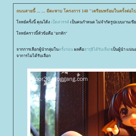
ถนนสายนี้ ... ... มีตะพาบ โครงการ 140 "เตรียมพร้อมในครั้งต่อไ
จทย์ครั้งนี้ คุณโต้ง
เป็ดสวรรค์
เป็นคนกำหนด ไม่จำกัดรูปแบบงานเขี
จทย์คราวนี้หัวข้อคือ "อกหัก"
จากการเลือกผู้นำกลุ่มใน
ครั้งก่อน
ผลคือ
ฮารุฮิได้รับเลือก
เป็นผู้นำ แน่นอ
จาการไม่ได้รับเลือก