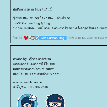
บันทึกการโหวต Blog ในวันนี้
ผู้เขียน Blog หมวดเนื้อหา Blog ได้รับโหวต
toor36 Cartoon Blog ดู Blog
ระบบจะบันทึกคะแนนโหวต เฉพาะการโหวต 5 ครั้งล่าสุดในแต่ละวันเท่
ดย:
ชีริว
วันที่: 13 ตุลาคม 2558 เวลา:0:09:0
ภาพการ์ตูน ตุ๊กตา น่ารักมาก
ต่ละฉากจินตนาการได้ไม่รู้จบ
บทบรรยายพากษ์ภาษามาสมทบ
สองมือปรบ..ขอจบสวยด้วยบทกลอน
samunchon khonsamun
สามัญชน 13 ตุลาคม 2558