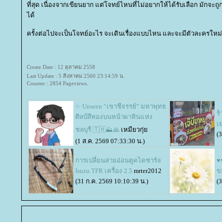
ที่สุด เนื่องจากเขียนยาก แต่โจทย์ไหนที่ไม่อยากให้ได้รับเลือก มักจะถูก
ได้
ครั้งต่อไปจะเป็นโจทย์อะไร จะเดินเรื่องแบบไหน และจะมีตัวละครใหม
Create Date : 12 ตุลาคม 2558
Last Update : 5 สิงหาคม 2560 23:14:59 น.
Counter : 2854 Pageviews.
✨️ Unseen “เขาชีจรรย์” มหาพุทธ
ร้
ศิลป์สีทองบนหน้าผาหินแห่ง
เ
ชลบุรี 🇹🇭⛰️🙏
เหมียวกุ่
(
(1 ส.ค. 2569 07:33:30 น.)
การเปลี่ยนสายอ่อนตูดไดชาร์จ
♥
Isuzu TFR เครื่อง 2.5
mrter2012
ข
(31 ก.ค. 2569 10:10:39 น.)
(