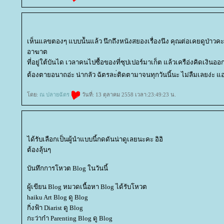
เห็นแลขตองๆ แบบน้ันแล้ว นึกถึงหนังสยองเรื่องนึง คุณต่อเคยดูป่าวคะหน
อาฆาต
ที่อยู่ใต้บันได เวลาคนไปซื้อของที่ซุปเปอร์มาเก็ต แล้วเครือ่งคิดเงิน
ต้องตายอนาถอ่ะ น่ากลัว ฉัตรละ่ติดตามาจนทุกวันนี้นะ ไม่ลืมเลยง่ะ
ดย:
ณ ปลายฉัตร
วันที่: 13 ตุลาคม 2558 เวลา:23:49:23 น.
ได้รับเลือกเป็นผู้นำแบบนี้กดดันน่าดูเลยนะคะ อิอิ
ต้องลุ้นๆ
บันทึกการโหวต Blog ในวันนี้
ผู้เขียน Blog หมวดเนื้อหา Blog ได้รับโหวต
haiku Art Blog ดู Blog
กิ่งฟ้า Diarist ดู Blog
กะว่าก๋า Parenting Blog ดู Blog