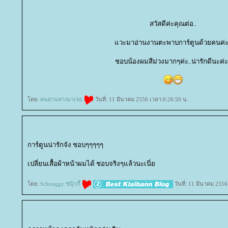
สวัสดีค่ะคุณต่อ..
วะมาอ่านงานตะพาบการ์ตูนด้วยคนค่ะ.
ชอบน้องผมสีม่วงมากๆค่ะ..น่ารักดีนะค่ะ.
ดย:
คนผ่านทางมาเจอ
วันที่: 11 มีนาคม 2556 เวลา:0:26:50 น.
การ์ตูนน่ารักจัง ชอบๆๆๆๆๆ
เปลี่ยนเสื้อผ้าหน้าผมได้ ชอบจริงๆแล้วนะเนี่
ดย:
Schnuggy ชนุ๊กกี้
วันที่: 11 มีนาคม 2556