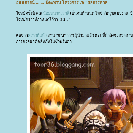
ถนนสายนี้ ... ... มีตะพาบ โครงการ 76 "ผลการดวล"
จทย์ครั้งนี้ คุณ
น้อยหน่ากะสาลี่
เป็นคนกำหนด ไม่จำกัดรูปแบบงานเข
จทย์คราวนี้กำหนดไว้ว่า "3 2 1"
ต่อจาก
คราวที่แล้ว
ท่าน (รักษาการ) ผู้นำมาแล้ว ตอนนี้กำลังจะดวลดา
การดวลมักตัดสินกันในชั่วพริบตา