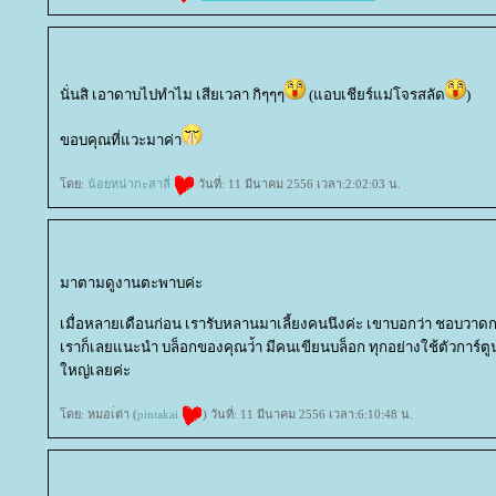
นั่นสิ เอาดาบไปทำไม เสียเวลา กิๆๆๆ
(แอบเชียร์แม่โจรสลัด
)
ขอบคุณที่แวะมาค่า
ดย:
น้อยหน่ากะสาลี่
วันที่: 11 มีนาคม 2556 เวลา:2:02:03 น.
มาตามดูงานตะพาบค่ะ
เมื่อหลายเดือนก่อน เรารับหลานมาเลี้ยงคนนึงค่ะ เขาบอกว่า ชอบวาด
เราก็เลยแนะนำ บล็อกของคุณว่้า มีคนเขียนบล็อก ทุกอย่างใช้ตัวการ์
หญ่เลยค่ะ
ดย: หมอเ่ต่า (
pintakai
) วันที่: 11 มีนาคม 2556 เวลา:6:10:48 น.