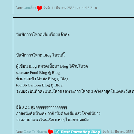
ดย:
เศษเสี้ยว
วันที่: 11 มีนาคม 2556 เวลา:1:08:21 น.
บันทึกการโหวตเรียบร้อยแล้วค่ะ
บันทึกการโหวต Blog ในวันนี้
ผู้เขียน Blog หมวดเนื้อหา Blog ได้รับโหวต
secreate Food Blog ดู Blog
ข้ามขอบฟ้า Music Blog ดู Blog
toor36 Cartoon Blog ดู Blog
ระบบจะบันทึกคะแนนโหวต เฉพาะการโหวต 3 ครั้งล่าสุดในแต่ละวันเท่
อิอิ 3 2 1 ลุยๆๆๆๆๆๆๆๆๆๆๆๆๆๆๆ
กำลังนั่งคิดบ้างค่ะ ว่าถ้าบุ๊งต้องเขียนส่งโจทย์นี้บ้าง
จะออกมาแนวไหนเนี่ย แหะๆ ไม่อยากจะคิด
ดย:
Close To Heaven
วันที่: 11 มีนาคม 2556