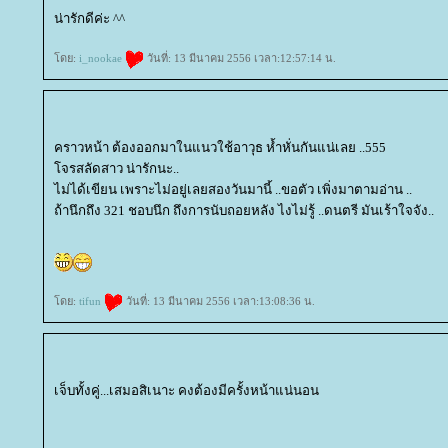
น่ารักดีค่ะ ^^
ดย:
i_nookae
วันที่: 13 มีนาคม 2556 เวลา:12:57:14 น.
คราวหน้า ต้องออกมาในแนวใช้อาวุธ ห้ำหั่นกันแน่เลย ..555
จรสลัดสาว น่ารักนะ..
ไม่ได้เขียน เพราะไม่อยู่เลยสองวันมานี้ ..ขอตัว เพิ่งมาตามอ่าน ..
ถ้านึกถึง 321 ชอบนึก ถึงการนับถอยหลัง ไงไม่รู้ ..ดนตรี มันเร้าใจจัง..
ดย:
tifun
วันที่: 13 มีนาคม 2556 เวลา:13:08:36 น.
เจ็บทั้งคู่...เสมอสิเนาะ คงต้องมีครั้งหน้าแน่นอน