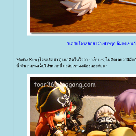
"แต่ยัยโจรสลัดสาวก็เข่าทรุด ล้มลงเช่นก
Marika Kato (โจรสลัดสาว) เธอคิดในใจว่า : "เจ็บ ><, ไม่คิดเลยว่าฝีม
นี้ ทำเราบาดเจ็บได้ขนาดนี้ สงสัยเราคงต้องถอยก่อน"