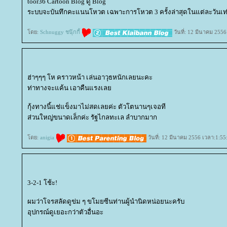
toor36 Cartoon Blog ดู Blog
ระบบจะบันทึกคะแนนโหวต เฉพาะการโหวต 3 ครั้งล่าสุดในแต่ละวันเท่
ดย:
Schnuggy ชนุ๊กกี้
วันที่: 12 มีนาคม 2556
ฮ่าๆๆๆ โห คราวหน้า เล่นอาวุธหนักเลยนะคะ
ท่าทางจะแค้น เอาคืนแรงเล
กุ้งทางนี้แช่แข็งมาไม่สดเลยค่ะ ตัวโตนานๆเจอที
ส่วนใหญ่ขนาดเล็กค่ะ รัฐไกลทะเล ลำบากมาก
ดย:
anigia
วันที่: 12 มีนาคม 2556 เวลา:1:55
3-2-1 โช้ะ!
ผมว่าโจรสลัดดูข่ม ๆ ขโมยซีนท่านผู้นำนิดหน่อยนะครับ
อุปกรณ์ดูเยอะกว่าตัวอื่นอะ