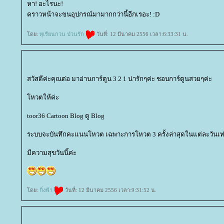
หา! อะไรนะ!
คราวหน้าจะขนอุปกรณ์มามากกว่านี้อีกเรอะ! :D
ดย:
ทุเรียนกวน ป่วนรัก
วันที่: 12 มีนาคม 2556 เวลา:6:33:31 น.
สวัสดีค่ะคุณต่อ มาอ่านการ์ตูน 3 2 1 น่ารักๆค่ะ ชอบการ์ตูนสวยๆค่ะ
หวตให้ค่ะ
toor36 Cartoon Blog ดู Blog
ระบบจะบันทึกคะแนนโหวต เฉพาะการโหวต 3 ครั้งล่าสุดในแต่ละวันเท่
มีความสุขวันนี้ค่ะ
ดย:
กิ่งฟ้า
วันที่: 12 มีนาคม 2556 เวลา:9:31:52 น.