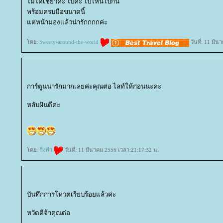
ไม่ได้เชียวค่ะ ไปค่ะ ไปไหนไปกัน
พร้อมครบมือขนาดนี้
ต่หน้ามองแล้วน่ารักกกกค่ะ
ดย:
Sweety-around-the-world
วันที่: 11 มี
การ์ตูนน่ารักมากเลยค่ะคุณต่อ ไลท์ให้ก่อนนะคะ
หลับฝันดีค่ะ
ดย:
กิ่งฟ้า
วันที่: 11 มีนาคม 2556 เวลา:21:17:32 น.
บันทึกการโหวตเรียบร้อยแล้วค่ะ
หวัดดีจ้าคุณต่อ