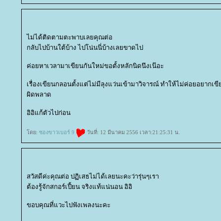
ไม่ได้ติดตามตะพาบเลยคุณต่อ
กลับไปบ้านใต้บ้าง ไปโน่นนี่บ้างเลยขาดไป
ค่อยหาเวลามาเขียนกันใหม่ขอตั้งหลักนิดนึงเน๊อะ
เรื่องเขียนกลอนตั้งแต่ไม่มีลุงแว่นเข้ามาวิจารณ์ ทำให้ไม่ค่อยอยากเขี
ผิดพลาด
อิอิแก้ตัวไปก่อน
ดย:
ซองขาวเบอร์ 9
วันที่: 12 มีนาคม 2556 เวลา:21:25:31 น.
สวัสดีค่ะคุณต่อ ปฏิเสธไม่ได้เลยนะคะว่ารุ่นๆเรา
ต้องรู้จักสกอร์เปี้ยน จริงแท้แน่นอน อิอิ
ขอบคุณที่แวะไปฟังเพลงนะคะ