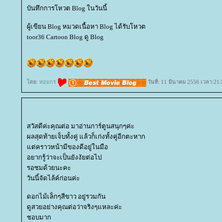
บันทึกการโหวต Blog ในวันนี้
ผู้เขียน Blog หมวดเนื้อหา Blog ได้รับโหวต
toor36 Cartoon Blog ดู Blog
ดย:
หอมกร
วันที่: 11 มีนาคม 2556 เวลา:21:
สวัสดีค่ะคุณต่อ มาอ่านการ์ตูนสนุกๆค่ะ
ผลสุดท้ายเจ็บทั้งคู่ แล้วก็เก่งทั้งคู่อีกตะหาก
ต่คราวหน้ามีของดีอยู่ในมือ
อยากรู้ว่าจะเป็นยังงัยต่อไป
รอชมด้วยนะคะ
วันนี้จัดไล้ค์ก่อนค่ะ
ดอกไม้เล็กๆสีขาว อยู่รวมกัน
ดูสวยอย่างคุณต่อว่าจริงๆแหละค่ะ
ชอบมาก