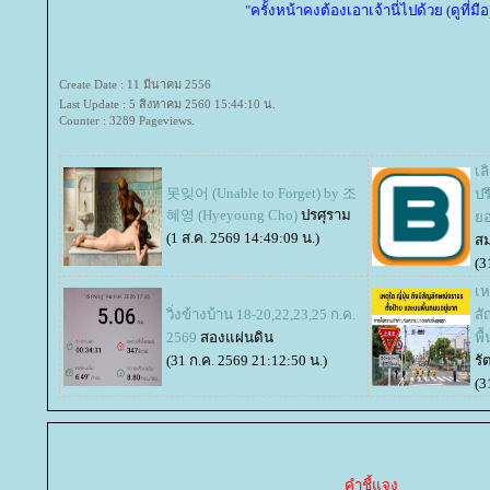
"ครั้งหน้าคงต้องเอาเจ้านี่ไปด้วย (ดูที่มือ
Create Date : 11 มีนาคม 2556
Last Update : 5 สิงหาคม 2560 15:44:10 น.
Counter : 3289 Pageviews.
เล
못잊어 (Unable to Forget) by 조
ปร
혜영 (Hyeyoung Cho)
ปรศุราม
อด
(1 ส.ค. 2569 14:49:09 น.)
ส
(3
เห
วิ่งข้างบ้าน 18-20,22,23,25 ก.ค.
สั
2569
สองแผ่นดิน
พื
(31 ก.ค. 2569 21:12:50 น.)
รั
(3
คำชี้แจง