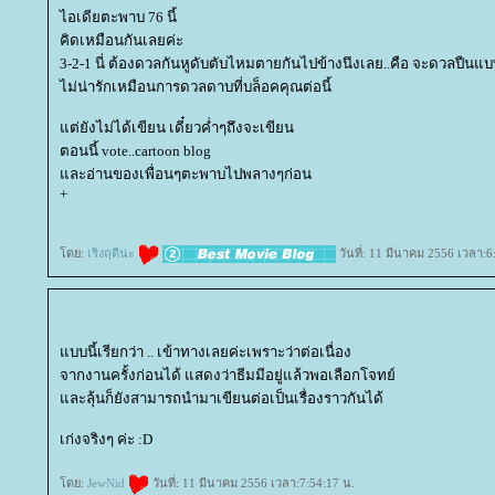
ไอเดียตะพาบ 76 นี้
คิดเหมือนกันเลยค่ะ
3-2-1 นี่ ต้องดวลกันหูดับตับไหมตายกันไปข้างนึงเลย..คือ จะดวลปืนแ
ไม่น่ารักเหมือนการดวลดาบที่บล็อคคุณต่อนี้
ต่ยังไม่ได้เขียน เดี๋ยวค่ำๆถึงจะเขียน
ตอนนี้ vote..cartoon blog
ละอ่านของเพื่อนๆตะพาบไปพลางๆก่อน
+
ดย:
เริงฤดีนะ
วันที่: 11 มีนาคม 2556 เวลา:6
บบนี้เรียกว่า .. เข้าทางเลยค่ะเพราะว่าต่อเนื่อง
จากงานครั้งก่อนได้ แสดงว่าธีมมีอยู่แล้วพอเลือกโจทย์
ละลุ้นก็ยังสามารถนำมาเขียนต่อเป็นเรื่องราวกันได้
เก่งจริงๆ ค่ะ :D
ดย:
JewNid
วันที่: 11 มีนาคม 2556 เวลา:7:54:17 น.