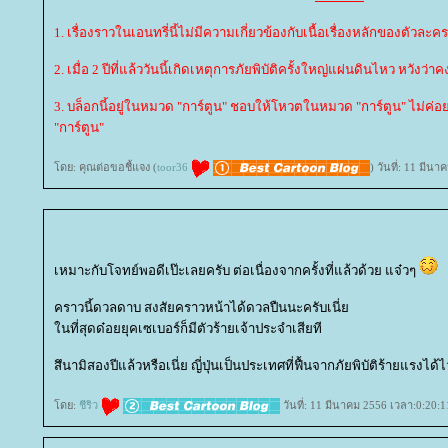
1. เรื่องราวในเอนทรี่นี้ไม่มีความเกี่ยวข้องกับเนื้อเรื่องหลักของตัวละคร
2. เมื่อ 2 ปีที่แล้ววันนี้เกิดเหตุการภัยพิบัติครั้งใหญ่แผ่นดินไหว หวังว่า
3. บล็อกนี้อยู่ในหมวด "การ์ตูน" ชอบให้โหวตในหมวด "การ์ตูน" ไม่
"การ์ตูน"
ดย: คุณต่อขอชี้แจง (
toor36
) วันที่: 11 มีน
เหมาะกับโจทย์พอดีเป๊ะเลยครับ ต่อเนื่องจากครั้งที่แล้วด้วย แจ๋วๆ
คราวนี้ดวลดาบ สงสัยคราวหน้าได้ดวลปืนนะครับเนี่
นที่สุดด๋อยยุคเซเบอร์ก็มีตัวร้ายเจ้าประจำเสียที
สึนามิสองปีแล้วหรือเนี่ย ญี่ปุ่นเป็นประเทศที่ฟื้นจากภัยพิบัติร้ายแรงไ
ดย:
ชีริว
วันที่: 11 มีนาคม 2556 เวลา:0:20:1