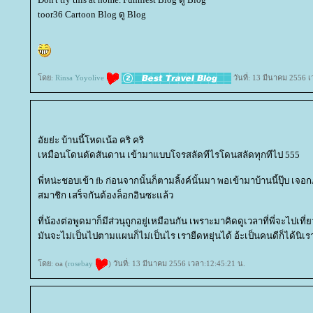
toor36 Cartoon Blog ดู Blog
ดย:
Rinsa Yoyolive
วันที่: 13 มีนาคม 2556 
อัยย่ะ บ้านนี้โหดเน้อ คริ คริ
เหมือนโดนดัดสันดาน เข้ามาแบบโจรสลัดทีไรโดนสลัดทุกทีไป 555
พี่หน่ะชอบเข้า fb ก่อนจากนั้นก็ตามลิ้งค์นั้นมา พอเข้ามาบ้านนี้ปุ๊บ เจอ
สมาชิก เสร็จกันต้องล็อกอินซะแล้ว
ที่น้องต่อพูดมาก็มีส่วนุถูกอยู่เหมือนกัน เพราะมาคิดดูเวลาที่พี่จะไปเที่
มันจะไม่เป็นไปตามแผนก็ไม่เป็นไร เรายืดหยุ่นได้ อ้ะเป็นคนดีก็ได้นิเรา
ดย: oa (
rosebay
) วันที่: 13 มีนาคม 2556 เวลา:12:45:21 น.