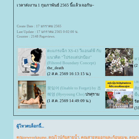
เวลาส่งงาน 1 กุมภาพันธ์ 2565 นี้แล้วเจอกัน~
Create Date : 17 มกราคม 2565
Last Update : 17 มกราคม 2565 0:02:00 น.
Counter : 2148 Pageviews.
ตะแกรงฉีก XS-43 วีแอนด์พี กับ
นวคิด “โปร่งแต่ปกป้อง”
หว
(Filtered Boundary Concept)
(2
the_death
(2 ส.ค. 2569 16:13:15 น.)
เห
못잊어 (Unable to Forget) by 조
สั
혜영 (Hyeyoung Cho)
ปรศุราม
พื
(1 ส.ค. 2569 14:49:09 น.)
รั
(3
ผู้โหวตบล็อกนี้...
คุณnewyorknurse
,
คุณไวน์กับสายน้ำ
,
คุณสายหมอกและก้อนเมฆ
,
คุณกะ