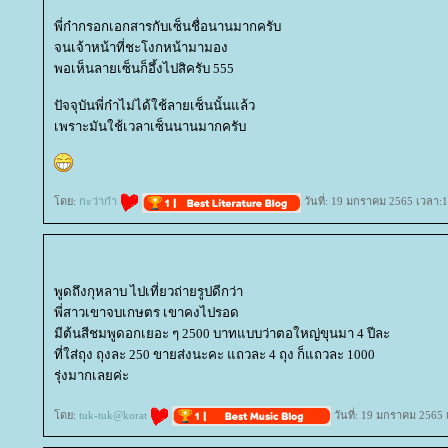
พี่ก๋ากรอกเอกสารกับเซ็นชื่อนานมากครับ
จนเจ้าหน้าที่ชะโงกหน้ามามอง
พอเห็นลายเซ็นก็อึ้งไปสิครับ 555
ปัจจุบันพี่ก๋าไม่ได้ใช้ลายเซ็นนั้นแล้ว
เพราะมันใช้เวลาเซ็นนานมากครับ
ดย:
กะว่าก๋า
วันที่: 19 มกราคม 2565 เวลา:1
พูดถึงกุหลาบ ไปเที่ยวถ่ายรูปดีกว่า
พี่สาวเขาจบเกษตร เขาคงไปรอด
มีต้นสีชมพูดอกเยอะ ๆ 2500 บาทแบบว่าตอใหญ่ขุนมา 4 ปีละ
ที่ใส่ถุง ถุงละ 250 ขายส่งนะคะ แถวละ 4 ถุง ก็แถวละ 1000
รุ่งมากเลยค่ะ
ดย:
tuk-tuk@korat
วันที่: 19 มกราคม 2565 