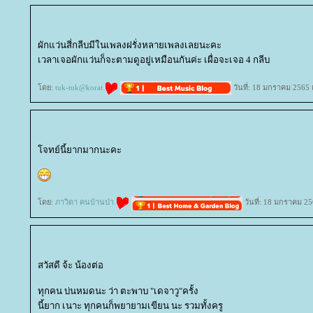
ผักแว่นสี่กลีบมีในเพลงฝรั่งหลายเพลงเลยนะคะ
เวลาเจอผักแว่นก็จะตามดูอยู่เหมือนกันค่ะ เผื่อจะเจอ 4 กลีบ
ดย:
tuk-tuk@korat
วันที่: 18 มกราคม 2565 
จทย์นี้ยากมากนะคะ
ดย:
ภาวิดา คนบ้านป่า
วันที่: 18 มกราคม 2
สวัสดี จ้ะ น้องต่อ
ทุกคน บ่นหมดนะ ว่า ตะพาบ "เดจาวู"ครั้ง
นี้ยาก เนาะ ทุกคนก็พยายามเขียน นะ รวมทั้งครู