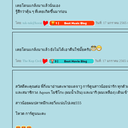
เคยโดนแกล้งมาแล้วนั่นเอง
รู้สึกว่าคุ้น ๆ ที่เคยเกิดขึ้นมาก่อน
ดย:
tuk-tuk@korat
วันที่: 17 มกราคม 2565 
เคยโดนแกล้งมาแล้ว ยังไม่ได้เอาคืนใช่มั๊ยครับ
ดย:
The Kop Civil
วันที่: 17 มกราคม 2565 
สวัสดีคะคุณต่อ พี่กิ่งมาอ่านตะพายแดจาวู การ์ตูนสาวน้อยน่ารัก ทุกตัวเล
ละสมาชิกวง Aqours โยชิโกะ (ผมน้ำเงิน) และมาริ (ผมเหลือง) เดินเข้
สาวน้อยผมปลาหมึกเลยวิ่งแน่บไปเลย555
หวต การ์ตูนนะคะ