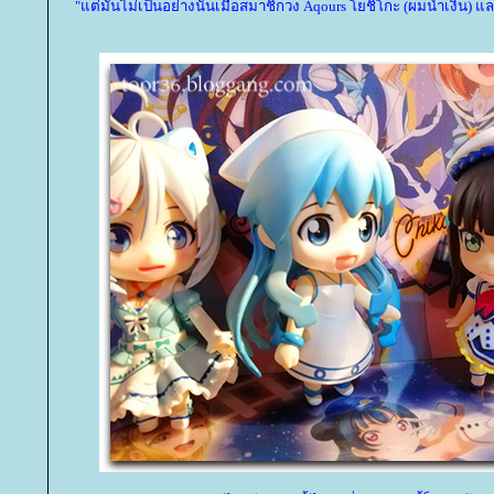
"แต่มันไม่เป็นอย่างนั้นเมื่อสมาชิกวง Aqours โยชิโกะ (ผมน้ำเงิน) แ