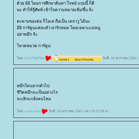
ด้วย อิอิ โดยการศึกษาค้นหา โจทย์ แบบนี้ ก็ดี
นะ ทำให้รู้ศัพท์ เข้าใจความหมายเพิ่มขึ้น จ้ะ
ตะพาบของต่อ ก็โอเค ถือเป็น เดจาวู ได้นะ
อิอิ การ์ตูนแต่ละตัว น่ารักหมด โดยเฉพาะแม่หนู
ปลาหมึก จ้ะ
หวดหมวด การ์ตูน
ดย:
อาจารย์สุวิมล
วันที่: 18 มกราคม 2565 
หมึกโดนลากตัวไป
ชีวิตหมึกจะเป็นอย่างไร
จะเลิกแกล้งคนไหม
ดย:
comicclubs
วันที่: 18 มกราคม 2565 เวลา:19:35:59 น.