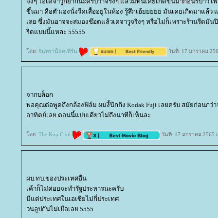
จิงๆ ไอ่เดจาวูก็ยากนะครับว่าจริงๆ แล้วมทันเคยเกิดขึ้นมาก่อนรึป่าว เพราะ
ขึ้นมา คือตัวเองนั่งรีดเสื้ออยู่ในห้อง รู้สึกเฮ้ยยยยย มันเคยเกิดมาแล้ว แ
เลย ซึ่งมันอาจจะสมองช๊อตแล้วเดจาวูจริงๆ หรือไม่ก็เพราะร้านรีดมันปิ
รีดแบบนี้แหละ 55555
ดย:
จันทราน็อคเทิร์น
วันที่: 17 มกราคม 25
จากบล็อก
พอคุณต่อพูดถึงกล้องฟิล์ม ผมงี้นึกถึง Kodak Fuji เลยครับ สมัยก่อนกว่า
อาทิตย์เลย ตอนนี้แปบเดียวไม่ถึงนาทีก็เห็นละ
ดย:
The Kop Civil
วันที่: 17 มกราคม 2565 
ผบ.ทบ.ของประเทศอื่น
เค้าก็ไม่ค่อยจะทำรัฐประหารนะครับ
มีแต่ประเทศในเอเซียไม่กี่ประเทศ
วนลูปกันไม่เบื่อเลย 5555