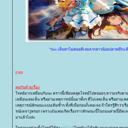
"Siro เห็นท่าไม่ค่อยดีเลยลากสาวน้อยปลาหมึกแล้ว
END
คุยกันท้ายเรื่อง
จทย์ยากเหมือนกันนะ คราวนี้เขียนหลุดโจทย์ไปหน่อยๆ ความจริงตามค
เหมือนเคยเห็น หรือผ่านเหตุการณ์นั้นมาทั้งๆ ที่ไม่เคยเห็น หรือผ่านเหตุ
เหตุการณ์ลักษณะแบบเดิมซ้ำๆ ทั้งที่เมื่อก่อนก็เคยเจอ ถ้าใครรู้สึกว่าเรื
รณ์เดจาวูหรอก เพราะมันเคยเกิดเรื่องราวลักษณะนี้ในถนนสายนี้มีตะพา
มาแล้วไงล่ะ
ครอยากร่วมตั้งโจทย์ให้ส่ง
หลังไมค์
จทย์มาได้ครับ ผมจะค่อยๆ ทยอยเอ