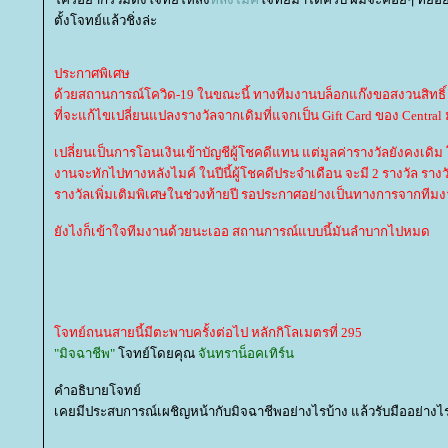
ตั้งโจทย์แล้วชิ่งล่ะ
ประกาศพิเศษ
ด้วยสถานการณ์โควิด-19 ในขณะนี้ ทางทีมงานบล็อกแก๊งขอสงวนสิทธิ์
ที่จะแก้ไขเปลี่ยนแปลงรางวัลจากเดิมที่แจกเป็น Gift Card ของ Central 
เปลี่ยนเป็นการโอนเงินเข้าบัญชีผู้โชคดีแทน แต่มูลค่ารางวัลยังคงเดิม โ
งานจะทักไปทางหลังไมค์ ในปีนี้ผู้โชคดีประจำเดือน จะมี 2 รางวัล รางว
รางวัลเพิ่มเติมพิเศษในช่วงท้ายปี รอประกาศอย่างเป็นทางการจากทีมงา
ังไงก็เข้าใจทีมงานด้วยนะเออ สถานการณ์แบบนี้มันลำบากไปหมด
จทย์ถนนสายนี้มีตะพาบครั้งต่อไป หลักกิโลเมตรที่ 295
"มิจฉาชีพ"
จทย์โดยคุณ
จันทราน็อคเทิร์น
คำอธิบายโจทย์
เคยมีประสบการณ์เผชิญหน้ากับมิจฉาชีพอย่างไรบ้าง แล้วรับมืออย่างไ