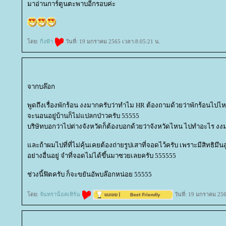
มาอ่านการ์ตูนตะพาบอีกรอบค่ะ
ดย:
กิ่งฟ้า
วันที่: 19 มกราคม 2565 เวลา:8:05:21 น.
จากบล๊อก
พูดถึงเรื่องพักร้อน งงมากครับว่าทำไม HR ต้องถามด้วยว่าพักร้อนไปไหน -
จะนอนอยู่บ้านก็ไม่แปลกป่าวครับ 55555
บริษัทบอกว่าไปต่างจังหวัดก็ต้องบอกด้วยว่าจังหวัดไหน ไปทำอะไร งงมาก
ละถ้าผมไปที่ที่ไม่คุ้นเคยต้องถ่ายรูปเสาที่จอดไว้ครับ เพราะมีสิทธิมึ
อย่างอื่นอยู่ จำที่จอดไม่ได้ขึ้นมาซวยเลยครับ 555555
ช่วงนี้ฟิตครับ ก็จะขยันอัพบล๊อกหน่อย 55555
ดย:
จันทราน็อคเทิร์น
วันที่: 19 มกราคม 25