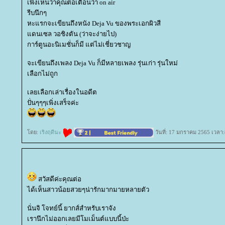
เพิ่งเห็นว่าคุณต่อเตือนว่า on air
รีบนึกๆ
หะแรกจะเขียนถึงหนัง Deja Vu ของพระเอกผิวสี
ดนเซล วอชิงตัน (ว่าจะง่ายไป)
การ์ตูนอะนิเมชั่นก็มี แต่ไม่เชี่ยวชาญ
จะเขียนถึงเพลง Deja Vu ก็มีหลายเพลง รุ่นเก่า รุ่นใหม่
เลือกไม่ถูก
เลยเลือกเล่าเรื่องในอดีต
ปั่นๆๆๆเพิ่งเสร็จค่ะ
ดย:
เริงฤดีนะ
วันที่: 17 มกราคม 2565 เวลา:
สวัสดีค่ะคุณต่อ
ได้เห็นสาวน้อยสวยๆน่ารักมากมายหลายตัว
นั่นจิ โจทย์นี้ ยากส์สำหรับเราจัง
เรานึกไม่ออกเลยมีโมเม็นต์แบบนี้ป่ะ