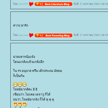
ดย:
กะว่าก๋า
วันที่: 17 มกราคม 2565 เวลา:6
สาวๆ น่ารัก
ดย:
kae+aoe
วันที่: 17 มกราคม 2565 เวลา:8
น่าสงสารน้องจัง
ดนแกล้งแล้วแกล้งอีก
น รร.อนุบาล หรือ เด้กประถม มัธยม
ก็เป็นกัน
จทย์ยากส์ค่ะ อิ อิ
เขียนว่า..ไม่เคย เดจาวู ก้ได้
บ่นว่า..โจทย์ยากจัง ก็ได้ หุ หุ หุ