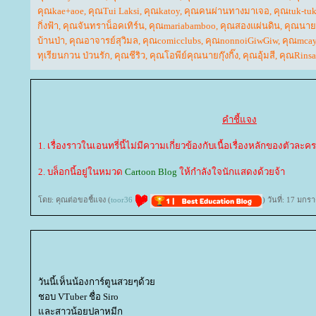
คุณkae+aoe
,
คุณTui Laksi
,
คุณkatoy
,
คุณคนผ่านทางมาเจอ
,
คุณtuk-tu
กิ่งฟ้า
,
คุณจันทราน็อคเทิร์น
,
คุณmariabamboo
,
คุณสองแผ่นดิน
,
คุณนายแ
บ้านป่า
,
คุณอาจารย์สุวิมล
,
คุณcomicclubs
,
คุณnonnoiGiwGiw
,
คุณmca
ทุเรียนกวน ป่วนรัก
,
คุณชีริว
,
คุณโอพีย์คุณนายกุ๊งกิ๊ง
,
คุณอุ้มสี
,
คุณRinsa
คำชี้แจง
1. เรื่องราวในเอนทรี่นี้ไม่มีความเกี่ยวข้องกับเนื้อเรื่องหลักของตัวละคร
2. บล็อกนี้อยู่ในหมวด
Cartoon Blog
ห้กำลังใจนักแสดงด้วยจ้า
ดย: คุณต่อขอชี้แจง (
toor36
) วันที่: 17 มก
วันนี้เห็นน้องการ์ตูนสวยๆด้ว
ชอบ VTuber ชื่อ Siro
ละสาวน้อยปลาหมีก