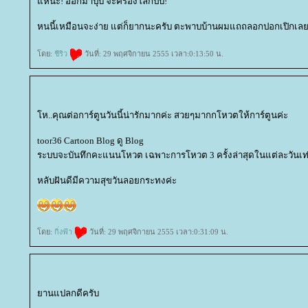
หน่ะ! ออกมาปุ๊บ จะครองโลกปั๊บ!
หนนี้เหมือนจะง่าย แต่ก็ยากนะครับ ตะพาบบ้านผมแถถลอกปอกเปิกเลย
ดย:
ชีริว
วันที่: 29 พฤศจิกายน 2555 เวลา:0:13:50 น.
ห..คุณต่อการ์ตูนวันนี้น่ารักมากค่ะ สวยๆมากกโหวตให้การ์ตูนค่ะ
toor36 Cartoon Blog ดู Blog
ระบบจะบันทึกคะแนนโหวต เฉพาะการโหวต 3 ครั้งล่าสุดในแต่ละวันเท่
หลับฝันดีมีความสุขวันลอยกระทงค่ะ
ดย:
กิ่งฟ้า
วันที่: 29 พฤศจิกายน 2555 เวลา:0:31:09 น.
านแปลกดีครับ