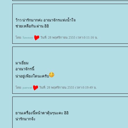
ว้าว น่ารักมากค่ะ อาณาจักรแห่งน้ำใจ
ช่วยเหลือกัน ผ่าน อิอิ
ดย:
Sawnoy
วันที่: 28 พฤศจิกายน 2555 เวลา:0:11:16 น.
มาเยี่ยม
อาณาจักรนี้
น่าอยู่เพียงใดนะครับ
ดย:
panwat
วันที่: 28 พฤศจิกายน 2555 เวลา:0:19:49 น.
านเครื่องนี้หน้าตาคุ้นๆนะคะ อิอิ
น่ารักมากจ้ะ