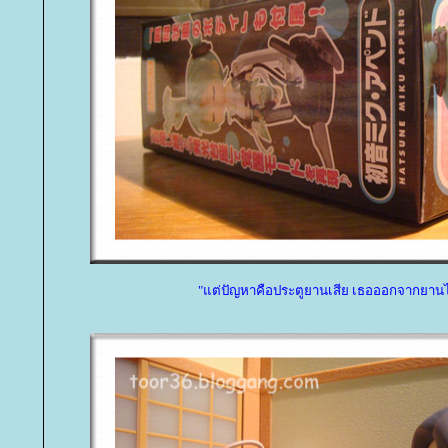
"แต่ปัญหาคือประตูยานเสีย เธอออกจากยานไ