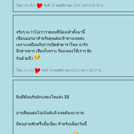
ดย:
เศษเสี้ยว
วันที่: 29 พฤศจิกายน 2555 เวลา:2:19:10 น.
จริงๆ จะว่าไปเราว่าตอนที่น้องเค้าตั้งมานี้
เขียนออกมาสำหรับคุณต่อเข้าทางเลยค่ะ
เพราะเหมือนกับการเปิดตัวดาราใหม่ น่ารัก
อีกต่างหาก เสียงก็เพราะ ร้องเพลงให้เราๆ ฟัง
กันด้วยน๊า
ดย:
JewNid
วันที่: 29 พฤศจิกายน 2555 เวลา:7:02:27 น.
ินดีต้อนรับนักแสดงใหม่ค่ะ อิอิ
อ่านที่คุณต่อไปเม้นท์แล้วเลยต้องมาถาม
มีคนอ่านซักครึ่งมั้ยเนี่ยะ สำหรับบล็อกวันนี้