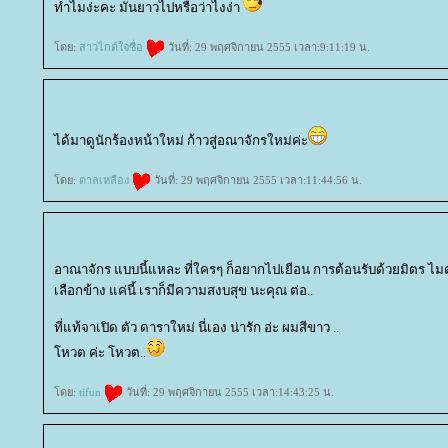
ทำไมง่ะคะ มันยาวไปหรือว่าไงง่า
ดย:
สาวไกด์ใจซื่อ
วันที่: 29 พฤศจิกายน 2555 เวลา:9:11:19 น.
ได้มาดูนักร้องหน้าใหม่ ก้าวสู่อณาจักรใหม่ค่ะ
ดย:
ตาลเหลือง
วันที่: 29 พฤศจิกายน 2555 เวลา:11:44:56 น.
อาณาจักร แบบนี้แหละ ที่ใครๆ ก็อยากไปเยือน การต้อนรับด้วยมิตร ไมต
เลือกข้าง แค่นี้ เราก็มีความสงบสุข นะคุณ ต่อ..
ที่แท้จาเปิด ตัว ดาราใหม่ นี่เอง น่ารัก อ่ะ ผมสีขาว ..
หวต ค่ะ โหวต..
ดย:
tifun
วันที่: 29 พฤศจิกายน 2555 เวลา:14:43:25 น.