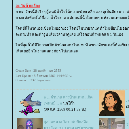
คุยกันท้ายเรื่อง
อาณาจักรนี้ดีจริงๆ ผู้คนมีน้ำใจให้ความช่วยเหลือ และดูเป็นมิตรมาก น
บางแห่งที่แค่ได้ชื่อว่าน้ำใจงาม แต่ตอนนี้น้ำใจค่อยๆ แห้งจนแทบจะแล
จทย์นี้โหวตเองเขียนไม่ออกเอง โจทย์ไม่น่ายากแต่ทำไมเขียนไม่ออกก็ไม่ร
จะถ่ายทำ และทำรูป เสียเวลาน่าดูเลย เสร็จก่อนกำหนดแค่ 1 วันเอง
นที่สุดก็ได้มีโอกาสเปิดตัวนักแสดงใหม่ซะที อาณาจักรแห่งนี้ต้องรับเ
เห็นเธออีกในงานแสดงต่อๆ ไปแน่นอน
Create Date : 28 พฤศจิกายน 2555
Last Update : 5 สิงหาคม 2560 14:16:39 น.
Counter : 5232 Pageviews.
๏ ... ตำนาน สาวบ้านเหมน เกิด
:
เห็นหมี ... ๏
นกโก๊ก
(
(30 ก.ค. 2569 00:21:39 น.)
สุสานหลวง วัดราชบพิธสถิต
ว
พระอังคาร กรมหลวงชุมพรเขต