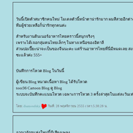
วันนี้เปิดตัวสมาชิกคนใหม่ โมเดลตัวนี้หน้าตาน่ารักมาก ผมสีสวยอีกต่
ทีมผู้ช่วยเหลือก็น่ารักทุกคนค่ะ
สำหรับงานดินเนอร์อาหารไทยคราวนี้สนุกจริงๆ
เพราะได้เจอกลุ่มคนไทยเล็กๆ ในทางเหนือของอิตาลี
ส่วนปอเปี๊ยะน่าจะเป็นของจีนนะคะ แต่ร้านอาหารไทยที่นี่มีหมดเลย
ซะแล้วค่ะ 555+
บันทึกการโหวต Blog ในวันนี้
ผู้เขียน Blog หมวดเนื้อหา Blog ได้รับโหวต
toor36 Cartoon Blog ดู Blog
ระบบจะบันทึกคะแนนโหวต เฉพาะการโหวต 3 ครั้งล่าสุดในแต่ละวันเท่
ดย:
diamondsky
วันที่: 28 พฤศจิกายน 2555 เวลา:5:38:28 น.
อาณาจักรแห่งใหม่นี้มีเสียงเพลง