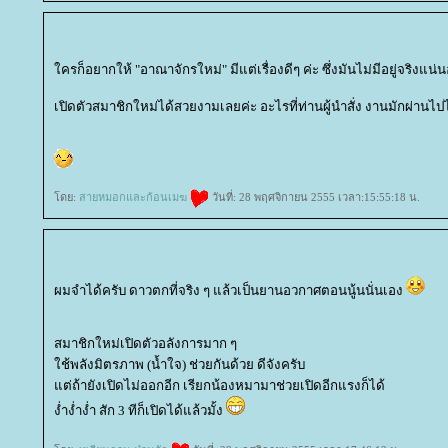
ครก็อยากให้ "อาณาจักรใหม่" มีแต่เรื่องดีๆ ค่ะ ซึ่งมันไม่มีอยู่จริงแน่
เปิดตัวสมาชิกใหม่ได้สวยงามเลยค่ะ อะไรที่ท่านผู้นำสั่ง งานมักผ่านไปไ
ดย:
สายหมอกและก้อนเมฆ
วันที่: 28 พฤศจิกายน 2555 เวลา:15:55:18 น.
ผมจำได้ครับ ดาวตกที่จริง ๆ แล้วเป็นยานอวกาศตอนนู้นนั่นเอง
สมาชิกใหม่เปิดตัวอลังการมาก ๆ
ช้พลังมิตรภาพ (น้ำใจ) ช่วยกันด้วย ดีจังครับ
ต่ถ้ายังเปิดไม่ออกอีก เรียกน้องหมามาช่วยเปิดอีกแรงก็ได้
ง่ำง่ำง่ำ สัก 3 ทีก็เปิดได้แล้วมั้ง