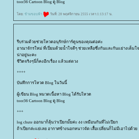
toor36 Cartoon Blog ดู Blog
ดย:
ข้ามขอบฟ้า
วันที่: 28 พฤศจิกายน 2555 เวลา:1:13:17 น.
รีบร่วมด้วยช่วยโหวตอนุรักษ์การ์ตูนของคุณต่อค่ะ
อาณาจักรใหม่ ที่เปี่ยมด้วยน้ำใจดีๆ ช่วยเหลือซึ่งกันและกันแย่างเต็มใ
น่าอยู่นะคะ
ชีวิตจริงๆนี่ก็คงอีกเรื่อง แล้วแต่ดวง
++++
บันทึกการโหวต Blog ในวันนี้
ผู้เขียน Blog หมวดเนื้อหา Blog ได้รับโหวต
toor36 Cartoon Blog ดู Blog
+++
log chute ออกมาก็ลุ้นว่าเปียกมั๊ยค่ะ งง เหมือนกันที่ไม่เปียก
ถ้าเปียกล่ะแย่เลย อากาศข้างนอกหนาวจัด เสื้อเปลี่ยนก็ไม่มีเอาไปด้ว