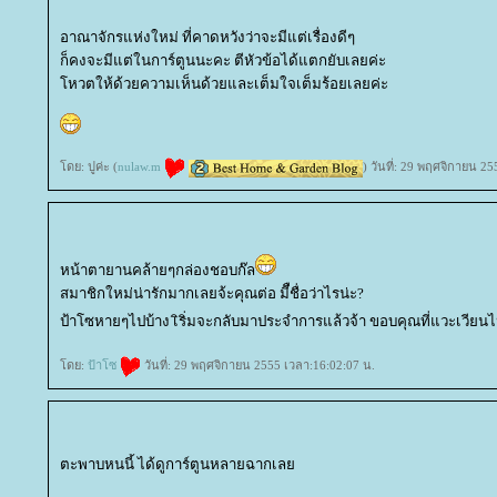
อาณาจักรแห่งใหม่ ที่คาดหวังว่าจะมีแต่เรื่องดีๆ
ก็คงจะมีแต่ในการ์ตูนนะคะ ตีหัวข้อได้แตกยับเลยค่ะ
หวตให้ด้วยความเห็นด้วยและเต็มใจเต็มร้อยเลยค่ะ
ดย: ปูค่ะ (
nulaw.m
) วันที่: 29 พฤศจิกายน 2
หน้าตายานคล้ายๆกล่องชอบก๊ล
สมาชิกใหม่น่ารักมากเลยจ้ะคุณต่อ มีืชื่อว่าไรน่ะ?
ป้าโซหายๆไปบ้าง เิริ่มจะกลับมาประจำการแล้วจ้า ขอบคุณที่แวะเวีย
ดย:
ป้าโซ
วันที่: 29 พฤศจิกายน 2555 เวลา:16:02:07 น.
ตะพาบหนนี้ ได้ดูการ์ตูนหลายฉากเล