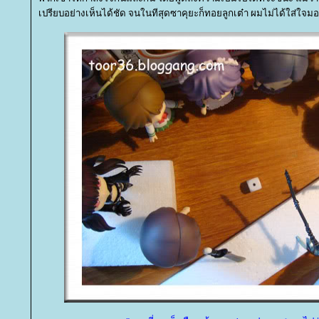
เปรียบอย่างเห็นได้ชัด จนในทีสุดซาคุยะก็ทอยลูกเต๋า ผมไม่ได้ใส่ใจมอง