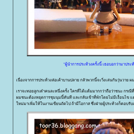
"ผู้นำการประท้วงครั้งนี้ เธอบอกว่ามาประท
เนื่องจากการประท้วงส่อเค้าบานปลาย กลัวพวกนี้จะวิ่งเล่นกันวุ่นวาย ผมจ
เราจะทอยลูกเต๋าคนละหนึ่งครั้ง ใครที่ได้แต้มมากกว่าถือว่าชนะ กรณีท
ผมชนะต้องหยุดการชุมนุมนี้ทันที และกลับเข้าที่พักโดยไม่มีเงื่อนไ
หม่มาเพิ่มให้ในงานเขียนถัดไป ถ้ามีโอกาส ซึ่งฝ่ายผู้ประท้วงก็ตอบรับเพี