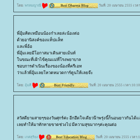
ดย:
พรหมญาณี
วันที่: 20 เมษายน 2555 เวลา
พี่อุ้มคิดเหมือนน้องก๋าเลยล่ะน้องต่อ
ด้วยอานิสงค์ของแท็ปแล็ท
ละพี่อ้อ
พี่อุ้มเลยมีโอกาสมาเดินสายเม้นท์
นขณะที่เฝ้าไข้คุณแม่ที่โรงพยาบาล
ชอบการดำเนินเรื่องของน้องที่ครีเอท
ว่าแล้วพี่อุ้มเลยโหวตหมวดการ์ตูนให้เลยจ๊ะ
ดย:
อุ้มสี
วันที่: 20 เมษายน 2555 เวลา:10:10
สวัสดียามสายๆของวันศุกร์ค่ะ อีกอึดใจเดียวน๊าพรุ่งนี้ก็นอนยาวกันได้แล
เลยทำให้มาทักทายขาดช่วงไป มีความสุขมากๆค่ะคุณต่อ
ดย:
เกศสุริยง
วันที่: 20 เมษายน 2555 เวลา:1