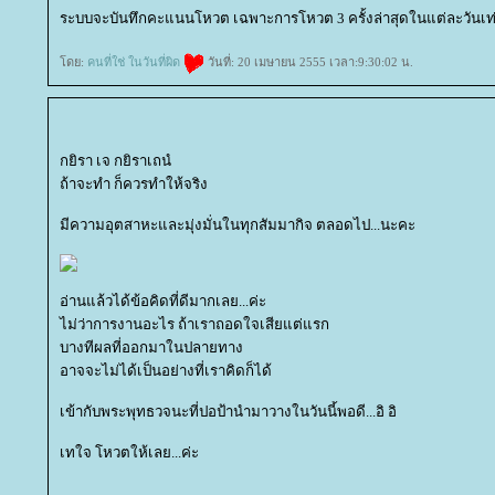
ระบบจะบันทึกคะแนนโหวต เฉพาะการโหวต 3 ครั้งล่าสุดในแต่ละวันเท่
ดย:
คนที่ใช่ ในวันที่ผิด
วันที่: 20 เมษายน 2555 เวลา:9:30:02 น.
กยิรา เจ กยิราเถนํ
ถ้าจะทำ ก็ควรทำให้จริง
มีความอุตสาหะและมุ่งมั่นในทุกสัมมากิจ ตลอดไป...นะคะ
อ่านแล้วได้ข้อคิดที่ดีมากเลย...ค่ะ
ไม่ว่าการงานอะไร ถ้าเราถอดใจเสียแต่แรก
บางทีผลที่ออกมาในปลายทาง
อาจจะไม่ได้เป็นอย่างที่เราคิดก็ได้
เข้ากับพระพุทธวจนะที่ปอป้านำมาวางในวันนี้พอดี...อิ อิ
เทใจ โหวตให้เลย...ค่ะ