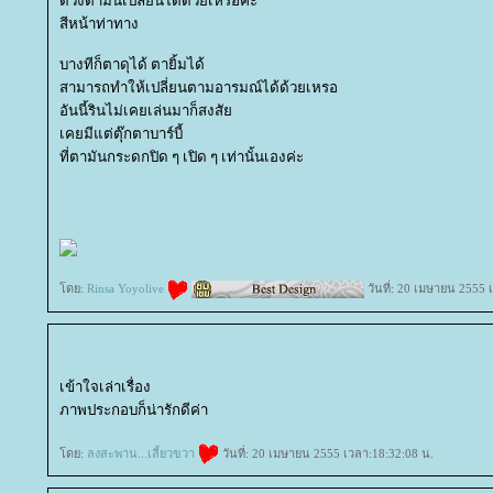
ดวงตามันเปลี่ยนได้ด้วยเหรอคะ
สีหน้าท่าทาง
บางทีก็ตาดุได้ ตายิ้มได้
สามารถทำให้เปลี่ยนตามอารมณ์ได้ด้วยเหรอ
อันนี้รินไม่เคยเล่นมาก็สงสั
เคยมีแต่ตุ๊กตาบาร์บี้
ที่ตามันกระดกปิด ๆ เปิด ๆ เท่านั้นเองค่ะ
ดย:
Rinsa Yoyolive
วันที่: 20 เมษายน 2555 
เข้าใจเล่าเรื่อง
ภาพประกอบก็น่ารักดีค่า
ดย:
ลงสะพาน...เลี้ยวขวา
วันที่: 20 เมษายน 2555 เวลา:18:32:08 น.