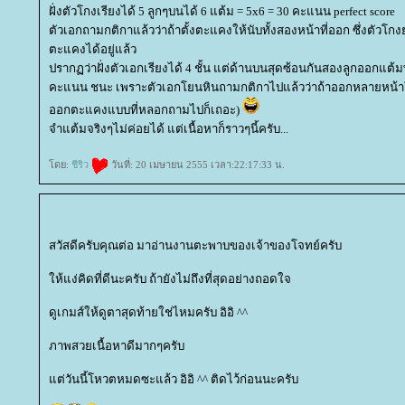
ฝั่งตัวโกงเรียงได้ 5 ลูกๆบนได้ 6 แต้ม = 5x6 = 30 คะแนน perfect score
ตัวเอกถามกติกาแล้วว่าถ้าตั้งตะแคงให้นับทั้งสองหน้าที่ออก ซึ่งตัวโก
ตะแคงได้อยู่แล้ว
ปรากฏว่าฝั่งตัวเอกเรียงได้ 4 ชั้น แต่ด้านบนสุดซ้อนกันสองลูกออกแต้มทั
คะแนน ชนะ เพราะตัวเอกโยนหินถามกติกาไปแล้วว่าถ้าออกหลายหน้าให้น
ออกตะแคงแบบที่หลอกถามไปก็เถอะ)
จำแต้มจริงๆไม่ค่อยได้ แต่เนื้อหาก็ราวๆนี้ครับ...
ดย:
ชีริว
วันที่: 20 เมษายน 2555 เวลา:22:17:33 น.
สวัสดีครับคุณต่อ มาอ่านงานตะพาบของเจ้าของโจทย์ครับ
ห้แง่คิดที่ดีนะครับ ถ้ายังไม่ถึงที่สุดอย่างถอดใจ
ดูเกมส์ให้ดูตาสุดท้ายใช่ไหมครับ อิอิ ^^
ภาพสวยเนื้อหาดีมากๆครับ
ต่วันนี้โหวตหมดซะแล้ว อิอิ ^^ ติดไว้ก่อนนะครับ