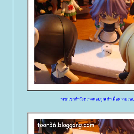
"พวกเขากำลังตรวจสอบลูกเต๋าเพื่อความรอ