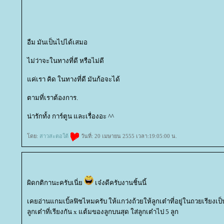
อืม มันเป็นไปได้เสมอ
ไม่ว่าจะในทางที่ดี หรือไม่ดี
ค่เรา คิด ในทางที่ดี มันก้อจะได้
ตามที่เราต้องการ.
น่ารักทั้ง การ์ตูน และเรื่องอะ ^^
ดย:
สาวสะตอใต้
วันที่: 20 เมษายน 2555 เวลา:19:05:00 น.
ผิดกติกานะครับเนี่
เจ๋งดีครับงานชิ้นนี้
เคยอ่านแกมเบิ้ลฟิชไหมครับ ให้แกว่งถ้วยให้ลูกเต๋าที่อยู่ในถวยเรียงเ
ลูกเต๋าที่เรียงกัน x แต้มของลูกบนสุด ใส่ลูกเต๋าไป 5 ลูก