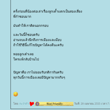
ครั้งก่อนที่น้องต่อเล่าเรื่องลูกเต๋็าแตกเป็นสองเสี่ยง
พี่ก๋าชอบมาก
มันทำให้เราคิดนอกกรอบ
ละวันนี้ก็ชอบครับ
อ่านจบแล้วนึกถึงการเมืองและม๊อบ
ถ้าใช้วิธีนี้แก้ไขปัญหาได้คงดีนะครับ
ทอยลูกเต๋าเล
ครแพ้กลับบ้านไป
ปัญหาคือ เราไม่ยอมรับกติกากันครับ
ทุกวันนี้การเมืองเลยมีปัญหามากจริงๆ
ดย:
กะว่าก๋า
วันที่: 20 เมษายน 2555 เวลา:7