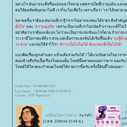
อย่างไร มันอาจจะดีหรือแย่จนน่าใจหาย แต่ตราบใดที่เรามุ่งมั่น แ
ต่อให้ผลลัพท์ออกมาไม่ดี เราก็จะไม่เสียใจ เพราะถือว่า "เราได้พยายามเ
หลายครั้งเราต้องเล่นเกมที่เรารู้ว่าเราไม่อาจจะชนะได้ง่ายๆ สิ่งสำคั
ตั้งใจ"
ละ
"ความมุ่งมั่น"
เพราะเป็นเกมที่เราไม่ถนัดถ้าเราจะแพ้ก็ไม่ใ
อย่าคิดว่าเราต้องแพ้แน่ๆ ไม่ว่าจะเป็นการแข่งขันอะไรก็ตาม ถ้าการแข่
ว่า เรามีโอกาสแพ้ถึง 9 ส่วน แต่เมื่อการแข่งขันได้เริ่มขึ้นแล้ว
"จงสู้ด้ว
10 ส่วน"
ละขอให้จำไว้ว่า
"คำว่าเป็นไปไม่ได้ นั่นแหละที่เป็นไปได้"
นวคิดเรื่องลูกเต๋าแตก แล้วแต้มรวมกันได้ 7 ได้แรงบันดาลใจมาจาก
ค่อนข้างทึ่งกับเนื้อเรื่องในตอนนั้น โจทย์นี้หลายคนบอกว่ายาก ยอมรับว่
จทย์ให้โหวตจะกำหนดโจทย์ให้ง่ายกว่านี้ครับ ครั้งนี้อินดี้ไปหน่อย^^
Create Date : 20 เมษายน 2555
Last Update : 3 สิงหาคม 2560 23:28:00 น.
Counter : 4707 Pageviews.
1 
: เหมือนในความต่าง :
กะว่าก๋า
cyb
(2 ส.ค. 2569 04:25:04 น.)
(2 