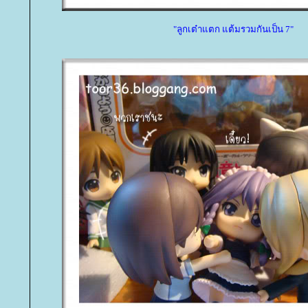
"ลูกเต๋าแตก แต้มรวมกันเป็น 7"