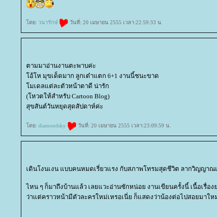
ดย:
วนารักษ์
วันที่: 20 เมษายน 2555 เวลา:22:59:33 น.
ตามมาอ่านงานตะพาบค่ะ
อ้โห มุขเด็ดมาก ลูกเต๋าแตก 6+1 งานนี้ชนะขาด
มเดลแต่ละตัวหน้าตาดี น่ารัก
(โหวตให้สำหรับ Cartoon Blog)
สุขสันต์วันหยุดสุดสัปดาห์ค่ะ
ดย:
diamondsky
วันที่: 20 เมษายน 2555 เวลา:23:09:59 น.
เดินโงนเงน แบบคนหมดเรี่ยวแรง กับสภาพโทรมสุดชีวิต ลากวิญญาณเอ
ไหน ๆ ก็มาถึงบ้านแล้ว เลยแวะอ่านซักหน่อย งานเขียนครั้งนี้ เนื้อเรื่
ว่าแต่คราวหน้ามีตัวละครใหม่เหรอเนี่ย ก็แสดงว่าน้องต่อไปสอยมาใหม่