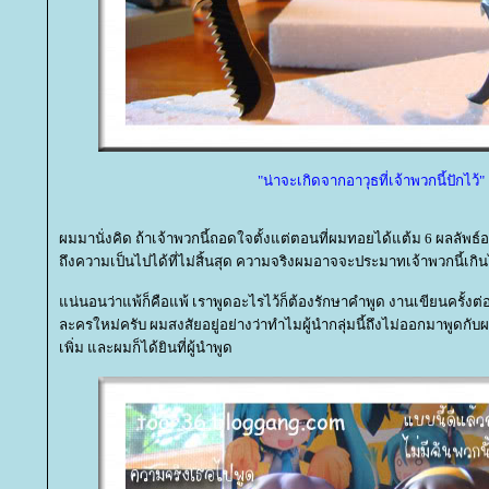
"น่าจะเกิดจากอาวุธที่เจ้าพวกนี้ปักไว้"
ผมมานั่งคิด ถ้าเจ้าพวกนี้ถอดใจตั้งแต่ตอนที่ผมทอยได้แต้ม 6 ผลลัพธ์อาจ
ถึงความเป็นไปได้ที่ไม่สิ้นสุด ความจริงผมอาจจะประมาทเจ้าพวกนี้เกิน
น่นอนว่าแพ้ก็คือแพ้ เราพูดอะไรไว้ก็ต้องรักษาคำพูด งานเขียนครั้งต่
ละครใหม่ครับ ผมสงสัยอยู่อย่างว่าทำไมผู้นำกลุ่มนี้ถึงไม่ออกมาพูดก
เพิ่ม และผมก็ได้ยินที่ผู้นำพูด