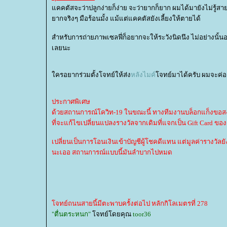
คคตัสจะว่าปลูกง่ายก็ง่าย จะว่ายากก็ยาก ผมได้มายังไม่รู้สาย
ากจริงๆ มือร้อนมั้ง แม้แต่แคคตัสยังเลี้ยงให้ตายได้
สำหรับการถ่ายภาพเซลฟี่ก็อยากจะให้ระวังนิดนึง ไม่อย่างนั้นอ
เลยนะ
ครอยากร่วมตั้งโจทย์ให้ส่ง
หลังไมค์
จทย์มาได้ครับ ผมจะค่อยๆ
ประกาศพิเศษ
ด้วยสถานการณ์โควิท-19 ในขณะนี้ ทางทีมงานบล็อกแก็งขอสง
ที่จะแก้ไขเปลี่ยนแปลงรางวัลจากเดิมที่แจกเป็น Gift Card ของ
เปลี่ยนเป็นการโอนเงินเข้าบัญชีผู้โชคดีแทน แต่มูลค่ารางวัล
นะเออ สถานการณ์แบบนี้มันลำบากไปหมด
จทย์ถนนสายนี้มีตะพาบครั้งต่อไป หลักกิโลเมตรที่ 278
"ตื่นตระหนก"
จทย์โดยคุณ
toor36