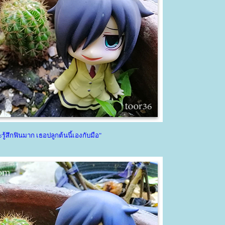
ู้สึกฟินมาก เธอปลูกต้นนี้เองกับมือ"