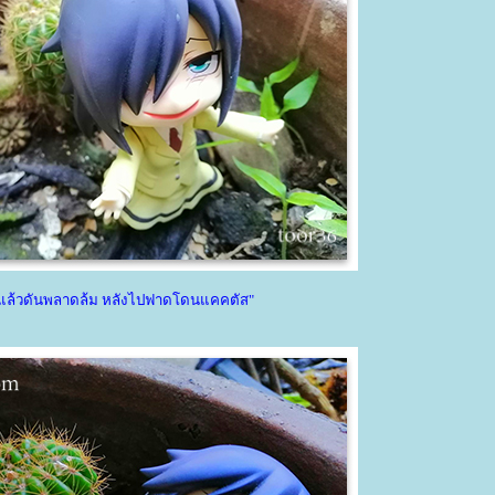
ี่แล้วดันพลาดล้ม หลังไปฟาดโดนแคคตัส"