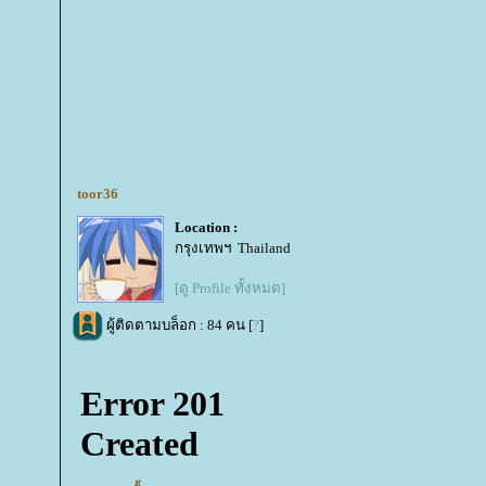
toor36
Location :
กรุงเทพฯ Thailand
[ดู Profile ทั้งหมด]
ผู้ติดตามบล็อก : 84 คน [
?
]