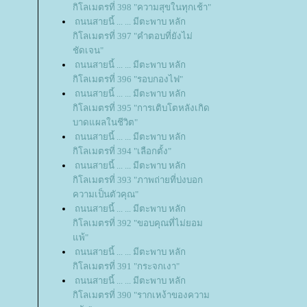
กิโลเมตรที่ 398 "ความสุขในทุกเช้า"
ถนนสายนี้ ... ... มีตะพาบ หลัก
กิโลเมตรที่ 397 "คำตอบที่ยังไม่
ชัดเจน"
ถนนสายนี้ ... ... มีตะพาบ หลัก
กิโลเมตรที่ 396 "รอบกองไฟ"
ถนนสายนี้ ... ... มีตะพาบ หลัก
กิโลเมตรที่ 395 "การเติบโตหลังเกิด
บาดแผลในชีวิต"
ถนนสายนี้ ... ... มีตะพาบ หลัก
กิโลเมตรที่ 394 "เลือกตั้ง"
ถนนสายนี้ ... ... มีตะพาบ หลัก
กิโลเมตรที่ 393 "ภาพถ่ายที่บ่งบอก
ความเป็นตัวคุณ"
ถนนสายนี้ ... ... มีตะพาบ หลัก
กิโลเมตรที่ 392 "ขอบคุณที่ไม่ยอม
พ้"
ถนนสายนี้ ... ... มีตะพาบ หลัก
กิโลเมตรที่ 391 "กระจกเงา"
ถนนสายนี้ ... ... มีตะพาบ หลัก
กิโลเมตรที่ 390 "รากเหง้าของความ