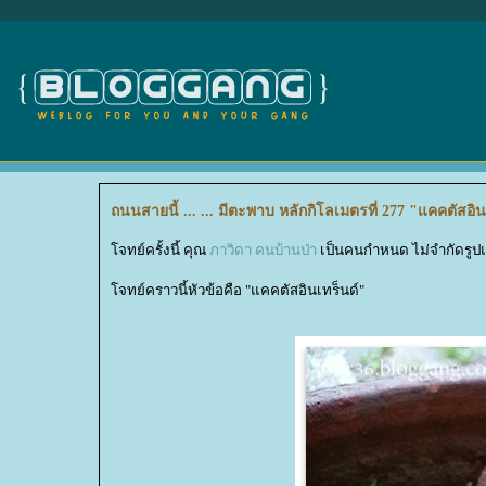
ถนนสายนี้ ... ... มีตะพาบ หลักกิโลเมตรที่ 277 "แคคตัสอิน
จทย์ครั้งนี้ คุณ
ภาวิดา คนบ้านป่า
เป็นคนกำหนด ไม่จำกัดรูป
จทย์คราวนี้หัวข้อคือ "แคคตัสอินเทร็นด์"