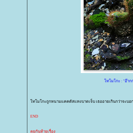
ทโมโกะ : "อ๊ากก
ทโมโกะถูกหนามแคคตัสแทงบาดเจ็บ เธออายเกินกว่าจะบอกเรื่อ
END
คุยกันท้ายเรื่อง