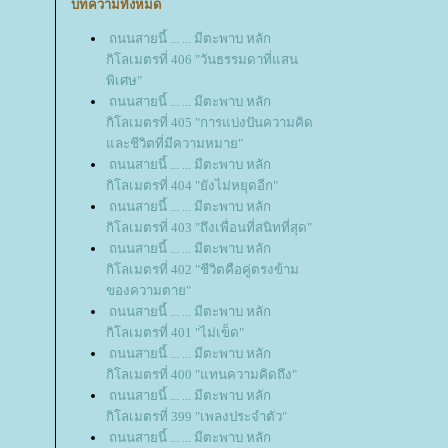
บทความทั้งหมด
ถนนสายนี้ ... ... มีตะพาบ หลัก
กิโลเมตรที่ 406 "วันธรรมดาที่แสน
พิเศษ"
ถนนสายนี้ ... ... มีตะพาบ หลัก
กิโลเมตรที่ 405 "การแบ่งปันความคิด
ละชีวิตที่มีความหมาย"
ถนนสายนี้ ... ... มีตะพาบ หลัก
กิโลเมตรที่ 404 "ยังไม่หยุดอีก"
ถนนสายนี้ ... ... มีตะพาบ หลัก
กิโลเมตรที่ 403 "ถึงเพื่อนที่สนิทที่สุด"
ถนนสายนี้ ... ... มีตะพาบ หลัก
กิโลเมตรที่ 402 "ชีวิตคือคู่ตรงข้าม
ของความตาย"
ถนนสายนี้ ... ... มีตะพาบ หลัก
กิโลเมตรที่ 401 "ไม่เข็ด"
ถนนสายนี้ ... ... มีตะพาบ หลัก
กิโลเมตรที่ 400 "แทนความคิดถึง"
ถนนสายนี้ ... ... มีตะพาบ หลัก
กิโลเมตรที่ 399 "เพลงประจำตัว"
ถนนสายนี้ ... ... มีตะพาบ หลัก