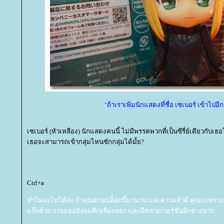
"ถ้าเราเพิ่มนักแสดงที่ชื่อ เซเบอร์ เข้าไปอี
เซเบอร์ (หัวเหลือง) นักแสดงคนนี้ ไม่มีพรรคพวกที่เป็นซีรี่ย์เดียวกับเธ
เธอจะสามารถเข้ากลุ่มไหนซักกลุ่มได้มั้ย?
Ctrl+a
ทำไมจะไม่ได้ล่ะ ถ้าคุณตามบล็อกนี้มานาน และความจำดี คุณจะทราบ
ก๊งด้วย แถมเธอยังผมสีเหลืองทอง และมีหลายเวอร์ชั่นอีกต่างหาก