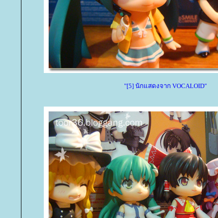
"[5] นักแสดงจาก VOCALOID"