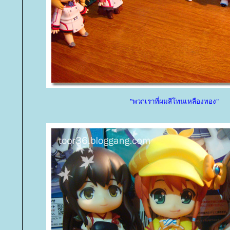
"พวกเราที่ผมสีโทนเหลืองทอง"