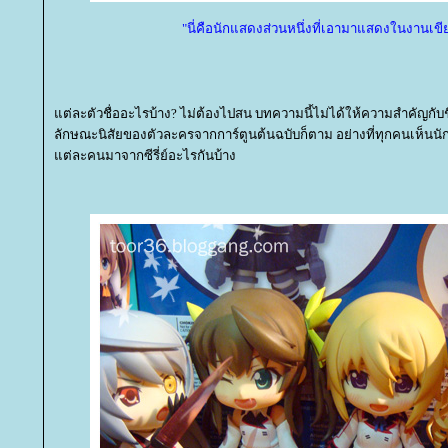
"นี่คือนักแสดงส่วนหนึ่งที่เอามาแสดงในงานเขียน
ต่ละตัวชื่ออะไรบ้าง? ไม่ต้องไปสน บทความนี้ไม่ได้ให้ความสำคัญกับช
ลักษณะนิสัยของตัวละครจากการ์ตูนต้นฉบับก็ตาม อย่างที่ทุกคนเห็นน
ต่ละคนมาจากซีรี่ย์อะไรกันบ้าง