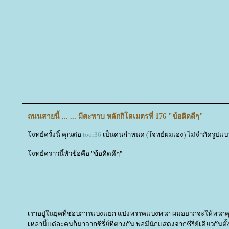
ถนนสายนี้ ... ... มีตะพาบ หลักกิโลเมตรที่ 176 "ข้อคิดดีๆ"
จทย์ครั้งนี้ คุณต่อ
toor36
เป็นคนกำหนด (โจทย์ผมเอง) ไม่จำกัดรูปแ
จทย์คราวนี้หัวข้อคือ "ข้อคิดดีๆ"
เราอยู่ในยุคที่ชอบการแบ่งแยก แบ่งพรรคแบ่งพวก ผมอยากจะให้พวกคุ
เหล่านี้แต่ละคนก็มาจากซีรี่ย์ที่ต่างกัน พอมีนักแสดงจากซีรี่ย์เดียวกันตั