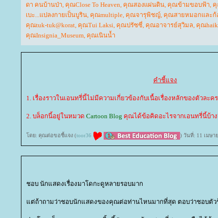
ดา คนบ้านป่า
,
คุณClose To Heaven
,
คุณสองแผ่นดิน
,
คุณข้ามขอบฟ้า
,
ค
เบะ...แปลงกายเป็นบูริน
,
คุณmultiple
,
คุณจารุพิชญ์
,
คุณสายหมอกและก้
คุณtuk-tuk@korat
,
คุณTui Laksi
,
คุณปรัซซี่
,
คุณอาจารย์สุวิมล
,
คุณhai
คุณInsignia_Museum
,
คุณเนินน้ำ
คำชี้แจง
1. เรื่องราวในเอนทรี่นี้ไม่มีความเกี่ยวข้องกับเนื้อเรื่องหลักของตัวละคร
2. บล็อกนี้อยู่ในหมวด
Cartoon Blog
คุณได้ข้อคิดอะไรจากเอนทรี่นี้บ้าง
ดย: คุณต่อขอชี้แจง (
toor36
) วันที่: 11 เมษ
ชอบ นักแสดงเรื่องมาโดกะดูหลายรอบมาก
ต่ถ้าถามว่าชอบนักแสดงของคุณต่อท่านไหนมากที่สุด ตอบว่าชอบตัวร้