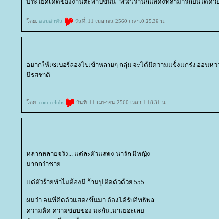
ประโยคเด็ดของงานตะพาบชิ้นนี้ "พวกเรานักแสดงที่สามารถยืนได้ด้ว
ดย:
ออมอำพัน
วันที่: 11 เมษายน 2560 เวลา:0:25:39 น.
อยากให้เซเบอร์ลองไปเข้าหลายๆ กลุ่ม จะได้มีความแข็งแกร่ง อ่อนหวาน
มีรสชาติ
ดย:
comicclubs
วันที่: 11 เมษายน 2560 เวลา:1:18:31 น.
หลากหลายจริง... แต่ละตัวแสดง น่ารัก มีหญิง
มากกว่าชาย..
ต่ตัวร้ายทำไมต้องมี ก้ามปู ติดตัวด้วย 555
ผมว่า คนที่คิดตัวแสดงขึ้นมา ต้องได้รับอิทธิพล
ความคิด ความชอบของ มะกัน..มาเยอะเล