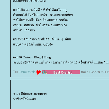
สังเกตจาก สีของเส้นผม
ต่ก็เป็น ความคิดดี ๆ ที่ ทำให้พลโลกอยู่
ด้วยกันได้ โดยไม่แบ่งผิว... การยอมรับกติกา
ทำให้ประเทศไม่ต้องเสีย งบประมาณป้อง
กันประเทศมาก.. นำไปสร้างถนนหนทาง
สนับสนุนการค้า..
ผมว่า บิดามารดาเขาสั่งสอนดี แหะ ๆ เลียน
บบคุณต่อนิดโหน่ย.. ชอบจัง
toor36 Cartoon Blog ดู Blog
ระบบจะบันทึกคะแนนโหวต เฉพาะการโหวต 10 ครั้งล่าสุดในแต่ละวันเท
ดย:
ไวน์กับสายน้ำ
วันที่: 11 เมษายน 2560 เ
วาวว มีนักแสดงมากมา
น่ารักๆทั้งนั้นเล