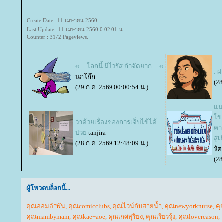
Create Date : 11 เมษายน 2560
Last Update : 11 เมษายน 2560 0:02:01 น.
Counter : 3172 Pageviews.
๏ ... โลกนี้ มีไวรัส กำจัดยาก ... ๏
: ผ
นกโก๊ก
(28
(29 ก.ค. 2569 00:00:54 น.)
นว
ขง
ว่าด้วยเรื่องของการเจ็บไข้ได้
คา
ป่ว
tanjira
สู่
(28 ก.ค. 2569 12:48:09 น.)
รั
(28
ผู้โหวตบล็อกนี้...
คุณออมอำพัน
,
คุณcomicclubs
,
คุณไวน์กับสายน้ำ
,
คุณnewyorknurse
,
คุ
คุณmambymam
,
คุณkae+aoe
,
คุณเกศสุริยง
,
คุณเรียวรุ้ง
,
คุณlovereason
,