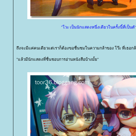
"โวะ เป็นนักแสดงหนึ่งเดียวในครั้งนี้ที่เป็นตั
ถึงจะมีแค่คนเดียวแต่เราก็ต้องขอชื่นชมในความกล้าของ โว๊ะ ที่เธอก
"แล้วมีนักแสดงที่ชื่นชอบการอ่านหนังสือบ้างมั้ย"