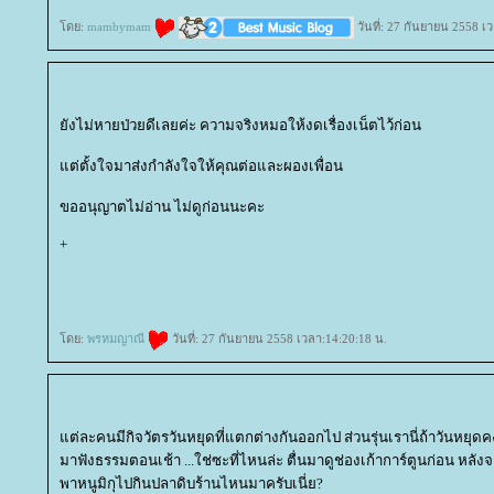
ดย:
mambymam
วันที่: 27 กันยายน 2558 เ
ังไม่หายป่วยดีเลยค่ะ ความจริงหมอให้งดเรื่องเน็ตไว้ก่อน
ต่ตั้งใจมาส่งกำลังใจให้คุณต่อและผองเพื่อน
ขออนุญาตไม่อ่าน ไม่ดูก่อนนะคะ
+
ดย:
พรหมญาณี
วันที่: 27 กันยายน 2558 เวลา:14:20:18 น.
ต่ละคนมีกิจวัตรวันหยุดที่แตกต่างกันออกไป ส่วนรุ่นเรานี่ถ้าวันหยุด
มาฟังธรรมตอนเช้า ...ใช่ซะที่ไหนล่ะ ตื่นมาดูช่องเก้าการ์ตูนก่อน หลังจา
พาหนูมิกุไปกินปลาดิบร้านไหนมาครับเนี่ย?