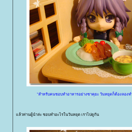
"สำหรับคนชอบทำอาหารอย่างซาคุยะ วันหยุดก็ต้องลองทำเม
ล้วท่านผู้นำล่ะ ชอบทำอะไรในวันหยุด เราไปดูกัน