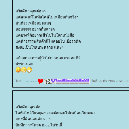
สวัสดีค่า คุณต่อ ^^
ต่ละคนมีไลฟ์สไตล์ไม่เหมือนกันจริงๆ
นุ่นต้องเหมือนยุยแน่ๆ
นอนๆๆๆๆ อยากตื่นสายๆ
ต่บางทีก็อยากเข้าไปในโลกหนังสือ
ต่ห้างสรรพสินค้านี่ไม่ค่อยไป เบื่อรถติด
สงสัยเป็นโรคประหลาด แหะๆ
ล้วตกลงท่านผู้นำไปกะหนุ่มเหรอคะ อิอิ
น่ารักเนอะ
ดย:
lovereason
วันที่: 29 กันยายน 2558 เวล
สวัสดีค่ะคุณต่อ
ไลฟ์สไตล์วันหยุดของแต่ละคนไม่เหมือนกันนะคะ
ของพี่คือนอนค่ะ ^__^
บันทึกการโหวต Blog ในวันนี้