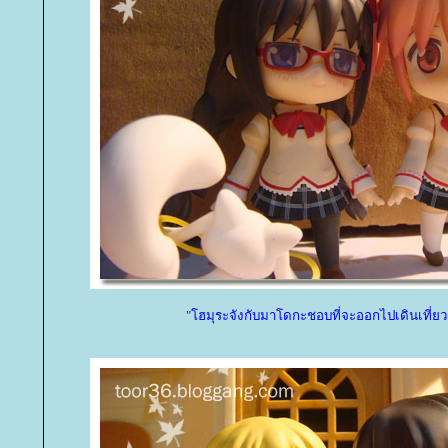
"โฮมุระจังกับมาโดกะชอบที่จะออกไปเดินเที่ยว