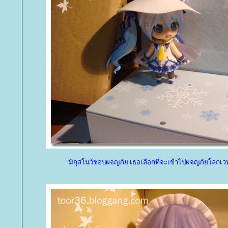
"มิกุสโนว์ชอบผจญภัย เธอเลือกที่จะเข้าไปผจญภัยโลกเว