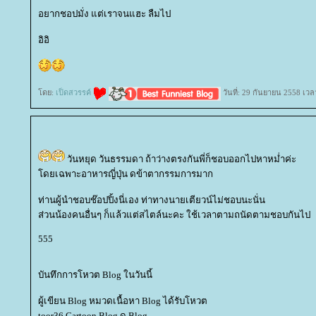
อยากชอปมั่ง แต่เราจนแฮะ ลืมไป
อิอิ
ดย:
เป็ดสวรรค์
วันที่: 29 กันยายน 2558 เวล
วันหยุด วันธรรมดา ถ้าว่างตรงกันพี่ก็ชอบออกไปหาหม่ำค่ะ
ดยเฉพาะอาหารญี่ปุ่น ดข้าตากรรมการมาก
ท่านผู้นำชอบช๊อปปิ้งนี่เอง ท่าทางนายเตียวน์ไม่ชอบนะนั่น
ส่วนน้องคนอื่นๆ ก็แล้วแต่สไตล์นะคะ ใช้เวลาตามถนัดตามชอบกันไป
555
บันทึกการโหวต Blog ในวันนี้
ผู้เขียน Blog หมวดเนื้อหา Blog ได้รับโหวต
toor36 Cartoon Blog ดู Blog