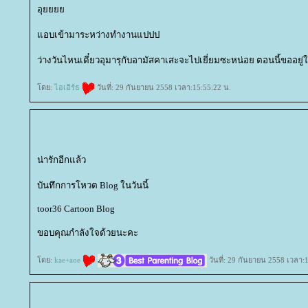
อุ
อบเข้ามาระหว่างทำงานแปปป
ว่างวันไหนเดี๋ยวอุมารุกับอามัสคาเสะจะไปเยี่ยมซะหน่อย ตอนนี้ขออยู่
ดย:
ไอเอิร์ธ
วันที่: 29 กันยายน 2558 เวลา:15:55:22 น.
น่ารักอีกแล้ว
บันทึกการโหวต Blog ในวันนี้
toor36 Cartoon Blog
ขอบคุณกำลังใจด้วยนะคะ
ดย:
kae+aoe
วันที่: 29 กันยายน 2558 เวลา: