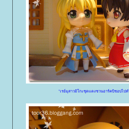
"เรย์มุสาวมิโกะชุดแดงชวนอาร์คบิชอปไปท