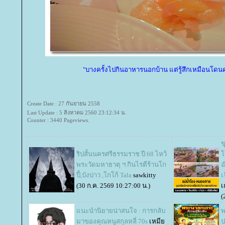
"บางครั้งไปกินอาหารนอกบ้าน แต่รู้สึกเหมือนโ
Create Date : 27 กันยายน 2558
Last Update : 5 สิงหาคม 2560 23:12:34 น.
Counter : 3440 Pageviews.
ข
ริปสั้นนครศรีธรรมราช ปี 68 ไหว้
ข
พระวัดมหาธาตุ ฯ กินไรตีร้านโก
อ
ปี้,บังบ่าว ,โกโก้ Tala
sawkitty
เ
(30 ก.ค. 2569 10:27:00 น.)
เ
(
นะนำนิยายน่าสนใจ : การกลับ
พ
มาของคุณหนูสกุลหลี่ 70s
เหมี
ป