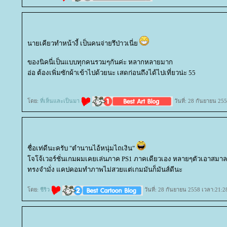
นายเคียวทำหน้างี้ เป็นคนจ่ายรึป่าวเนี่
ของนิคนี่เป็นแบบทุกคนรวมๆกันค่ะ หลากหลายมาก
อ่อ ต้องเพิ่มซักผ้าเข้าไปด้วยนะ เสดก่อนถึงได้ไปเที่ยวน่ะ 55
ดย:
ที่เห็นและเป็นมา
วันที่: 28 กันยายน 25
ชื่อเท่ดีนะครับ "ตำนานไอ้หนุ่มไถเงิน"
จโจ้เวอร์ชั่นเกมผมเคยเล่นภาค PS1 ภาคเดียวเอง หลายๆตัวเอาสมาลงใ
ทรงจำมั่ง แคปคอมทำภาพไม่สวยแต่เกมมันก็มันส์ดีนะ
ดย:
ชีริว
วันที่: 28 กันยายน 2558 เวลา:21:2