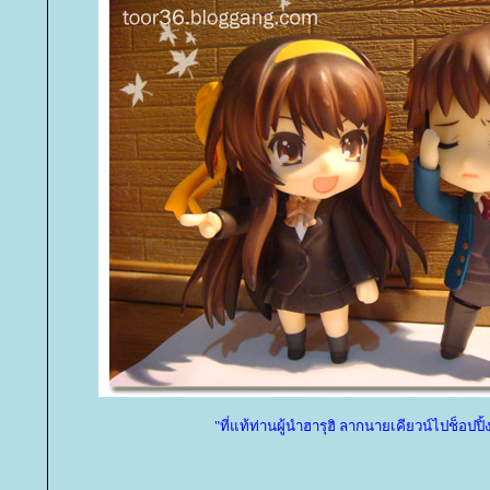
"ที่แท้ท่านผู้นำฮารุฮิ ลากนายเคียวน์ไปช็อปปิ้ง