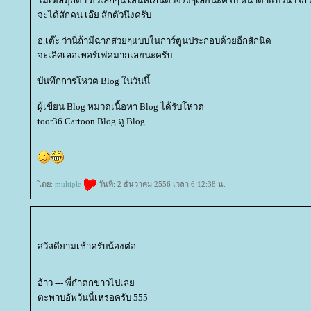
มเดลตุ๊กตา ตัวเล็กๆนี่ เสน่ห์เกินตัวจริงๆเลยนะครับ หน้าตาแบ๊วน่ารั
จะได้สักคน เอ๊ย สักตัวนึงครับ
อ.เต๊ะ ว่านี่ถ้ามีฉากสวยๆแบบในการ์ตูนประกอบด้วยอีกสักนิด
จะเลิศเลอเพอร์เฟคมากเลยนะครับ
บันทึกการโหวต Blog ในวันนี้
ผู้เขียน Blog หมวดเนื้อหา Blog ได้รับโหวต
toor36 Cartoon Blog ดู Blog
ดย:
multiple
วันที่: 2 ธันวาคม 2556 เวลา:6:12:38 น.
สวัสดียามเช้าครับน้องต่อ
อ้าว --- พี่ก๋าตกข่าวไปเล
ตะพาบอัพวันนี้เหรอครับ 555