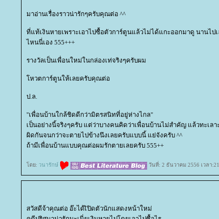
มาอ่านเรื่องราวน่ารักๆครับคุณต่อ ^^
ที่แท้เงินหายเพราะเอาไปซื้อตัวการ์ตูนแล้วไม่ได้แกะออกมาดู นานไปเ
ไหนนี่เอง 555+++
รางวัลเป็นเพื่อนใหม่ในกล่องเท่จริงๆครับผม
หวตการ์ตูนให้เลยครับคุณต่อ
ป.ล.
"เพื่อนบ้านใกล้ชิดดีกว่ามิตรสนิทที่อยู่ห่างไกล"
เป็นอย่างนี้จริงๆครับ แต่ว่าบางคนคิดว่าเพื่อนบ้านไม่สำคัญ แล้วทะเลา
ผิดกันจนกว่าจะตายไปข้างนึงเลยครับแบบนี้ แย่จังครับ ^^
ถ้ามีเพื่อนบ้านแบบคุณต่อผมรักตายเลยครับ 555++
ดย:
วนารักษ์
วันที่: 2 ธันวาคม 2556 เวลา:2
สวัสดีจ้าคุณต่อ อ๊ะได้เิปิดตัวนักแสดงหน้าใหม่
คดีปริศนาน่ารักนะเนี่ยเงินหายไปโดยเอาไปซื้อไร