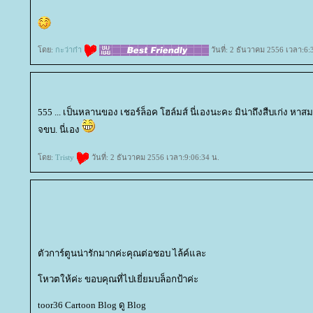
ดย:
กะว่าก๋า
วันที่: 2 ธันวาคม 2556 เวลา:6:
555 ... เป็นหลานของ เชอร์ล็อค โฮล์มส์ นี่เองนะคะ มิน่าถึงสืบเก่ง หาสมม
จขบ. นี่เอง
ดย:
Tristy
วันที่: 2 ธันวาคม 2556 เวลา:9:06:34 น.
ตัวการ์ตูนน่ารักมากค่ะคุณต่อชอบ ไล้ค์และ
หวตให้ค่ะ ขอบคุณที่ไปเยี่ยมบล็อกป้าค่ะ
toor36 Cartoon Blog ดู Blog