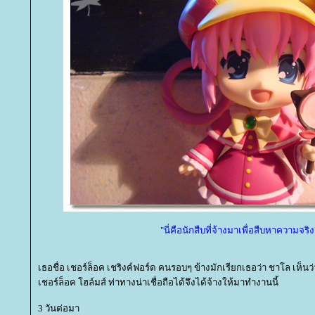
"นี่คือนักสืบที่จ้างมาเพื่อสืบหาความจริง
เธอชื่อ เชอร์ล็อค เชริงค์ฟอร์ด คนรอบๆ ข้างมักเรียกเธอว่า ชาโล เห็นว
เชอร์ล็อค โฮล์มส์ ท่าทางน่าเชื่อถือได้จึงได้จ้างให้มาทำงานนี้
3 วันต่อมา