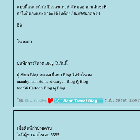
บบนี้แหละน้าไม่มีเวลาแกะตัวใหม่ออกมาเล่นซะที
ังไงก็ต้องแกะค่าจะได้ไม่ต้องเป็นปริศนาต่อไป
อิอิ
หวตค่า
บันทึกการโหวต Blog ในวันนี้
ผู้เขียน Blog หมวดเนื้อหา Blog ได้รับโหวต
mambymam Home & Gargen Blog ดู Blog
toor36 Cartoon Blog ดู Blog
ดย:
Rinsa Yoyolive
วันที่: 2 ธันวาคม 2556 
เมื่อคืนพี่ก๋าป่วยครับ
ไม่ไดู้ข่าวอะไรเลย 5555