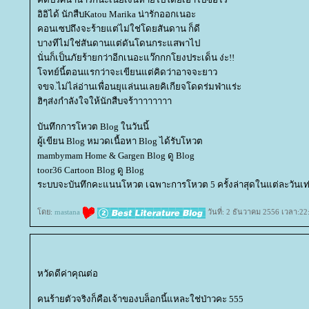
อิอิได้ นักสืบKatou Marika น่ารักออกเนอะ
คอนเซปถึงจะร้ายแต่ไม่ใช่โดยสันดาน ก็ดี
บางทีไม่ใช่สันดานแต่ดันโดนกระแสพาไป
นั่นก็เป็นภัยร้ายกว่าอีกเนอะแว๊กกกโยงประเด็น ง่ะ!!
จทย์นี้ตอนแรกว่าจะเขียนแต่คิดว่าอาจจะยาว
จขจ.ไม่ไล่อ่านเพื่อนยุแล่นนเลยคิเกียจโดดร่มฟ่าแร่ะ
ฮิๆส่งกำลังใจให้นักสืบจร้าาาาาาาา
บันทึกการโหวต Blog ในวันนี้
ผู้เขียน Blog หมวดเนื้อหา Blog ได้รับโหวต
mambymam Home & Gargen Blog ดู Blog
toor36 Cartoon Blog ดู Blog
ระบบจะบันทึกคะแนนโหวต เฉพาะการโหวต 5 ครั้งล่าสุดในแต่ละวันเท่
ดย:
mastana
วันที่: 2 ธันวาคม 2556 เวลา:22
หวัดดีค่าคุณต่อ
คนร้ายตัวจริงก็คือเจ้าของบล็อกนี้แหละใช่ป่าวคะ 555