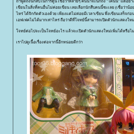
ถ้าพูดถึงนักสืบในการ์ตูน เชื่อว่าหลายๆ คนน่าจะนึกถึง "โคนัน" แต่อย่า
เขียนในสิ่งที่คนอื่นไม่ค่อยเขียน เลยเลือกนักสืบคนนี้ซะเลย (เชื่อว่าน้อยค
ไหร่ ได้จิกกัดตัวเองด้วย เพียงแต่ไม่ค่อยมีเวลาเขียน พึ่งเขียนเสร็จก่อ
เอฟเฟคไม่ได้มากเท่าไหร่ ถือว่าดีที่โจทย์นี้สามารถเปิดตัวนักแสดงใหม
จทย์ต่อไปจะเป็นโจทย์อะไร แล้วจะเปิดตัวนักแสดงใหม่เพิ่มได้หรือไ
เราไปดูเนื้อเรื่องต่อจากนี้อีกหน่อยดีกว่า