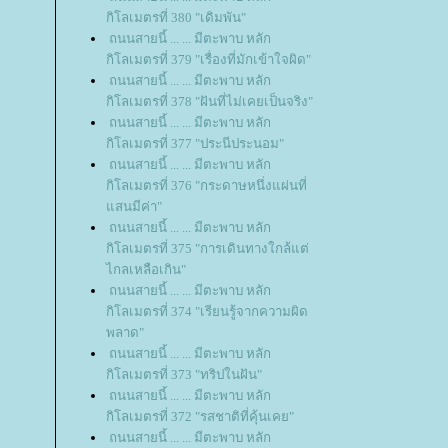
กิโลเมตรที่ 380 "เดิมพัน"
ถนนสายนี้ ... ... มีตะพาบ หลัก
กิโลเมตรที่ 379 "เรื่องที่มักเข้าใจผิด"
ถนนสายนี้ ... ... มีตะพาบ หลัก
กิโลเมตรที่ 378 "ฝันที่ไม่เคยเป็นจริง"
ถนนสายนี้ ... ... มีตะพาบ หลัก
กิโลเมตรที่ 377 "ประนีประนอม"
ถนนสายนี้ ... ... มีตะพาบ หลัก
กิโลเมตรที่ 376 "กระดาษหนึ่งแผ่นที่
สนมีค่า"
ถนนสายนี้ ... ... มีตะพาบ หลัก
กิโลเมตรที่ 375 "การเดินทางใกล้แต่
ไกลเหลือเกิน"
ถนนสายนี้ ... ... มีตะพาบ หลัก
กิโลเมตรที่ 374 "เรียนรู้จากความผิด
พลาด"
ถนนสายนี้ ... ... มีตะพาบ หลัก
กิโลเมตรที่ 373 "ทริปในฝัน"
ถนนสายนี้ ... ... มีตะพาบ หลัก
กิโลเมตรที่ 372 "รสชาติที่คุ้นเคย"
ถนนสายนี้ ... ... มีตะพาบ หลัก