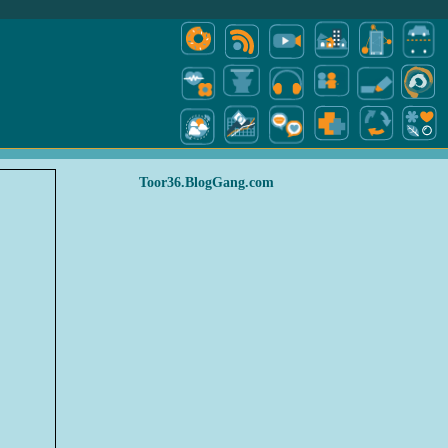
Toor36.BlogGang.com