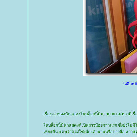
"อิสึกิห
เรื่องเล่าของนักแสดงในบล็อกนี้มีมากมาย แต่ทว่ามีเรื่อง
นบล็อกนี้มีนักแสดงที่เป็นสาวน้อยจากนรก ซึ่งยังไม่ม
เที่ยงคืน แต่ทว่านี่ไม่ใช่เพียงตำนานหรือข่าวลือ หากแต่