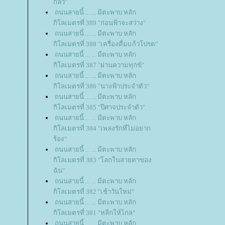
กลัว"
ถนนสายนี้ ... ... มีตะพาบ หลัก
กิโลเมตรที่ 389 "ก่อนฟ้าจะสว่าง"
ถนนสายนี้ ... ... มีตะพาบ หลัก
กิโลเมตรที่ 388 "เครื่องดื่มแก้วโปรด"
ถนนสายนี้ ... ... มีตะพาบ หลัก
กิโลเมตรที่ 387 "ผ่านความทุกข์"
ถนนสายนี้ ... ... มีตะพาบ หลัก
กิโลเมตรที่ 386 "นางฟ้าประจำตัว"
ถนนสายนี้ ... ... มีตะพาบ หลัก
กิโลเมตรที่ 385 "ปีศาจประจำตัว"
ถนนสายนี้ ... ... มีตะพาบ หลัก
กิโลเมตรที่ 384 "เพลงรักที่ไม่อยาก
ร้อง"
ถนนสายนี้ ... ... มีตะพาบ หลัก
กิโลเมตรที่ 383 "โลกในสายตาของ
ฉัน"
ถนนสายนี้ ... ... มีตะพาบ หลัก
กิโลเมตรที่ 382 "เช้าวันใหม่"
ถนนสายนี้ ... ... มีตะพาบ หลัก
กิโลเมตรที่ 381 "หลีกให้ไกล"
ถนนสายนี้ ... ... มีตะพาบ หลัก