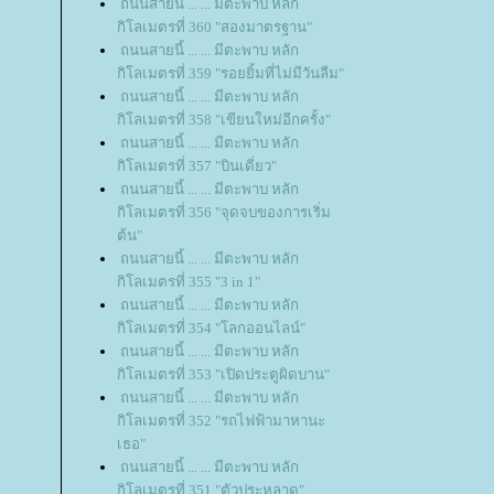
ถนนสายนี้ ... ... มีตะพาบ หลัก
กิโลเมตรที่ 360 "สองมาตรฐาน"
ถนนสายนี้ ... ... มีตะพาบ หลัก
กิโลเมตรที่ 359 "รอยยิ้มที่ไม่มีวันลืม"
ถนนสายนี้ ... ... มีตะพาบ หลัก
กิโลเมตรที่ 358 "เขียนใหม่อีกครั้ง"
ถนนสายนี้ ... ... มีตะพาบ หลัก
กิโลเมตรที่ 357 "บินเดี่ยว"
ถนนสายนี้ ... ... มีตะพาบ หลัก
กิโลเมตรที่ 356 "จุดจบของการเริ่ม
ต้น"
ถนนสายนี้ ... ... มีตะพาบ หลัก
กิโลเมตรที่ 355 "3 in 1"
ถนนสายนี้ ... ... มีตะพาบ หลัก
กิโลเมตรที่ 354 "โลกออนไลน์"
ถนนสายนี้ ... ... มีตะพาบ หลัก
กิโลเมตรที่ 353 "เปิดประตูผิดบาน"
ถนนสายนี้ ... ... มีตะพาบ หลัก
กิโลเมตรที่ 352 "รถไฟฟ้ามาหานะ
เธอ"
ถนนสายนี้ ... ... มีตะพาบ หลัก
กิโลเมตรที่ 351 "ตัวประหลาด"