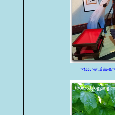
"หรืออย่างคนนี้ น้องมิก