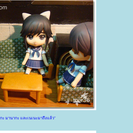
งโกะ มานากะ และเนเนะมาถึงแล้ว"