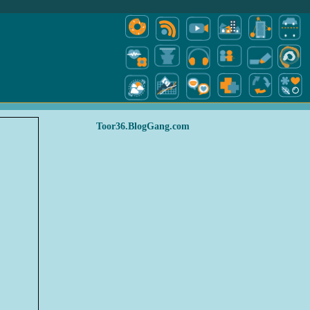
Toor36.BlogGang.com