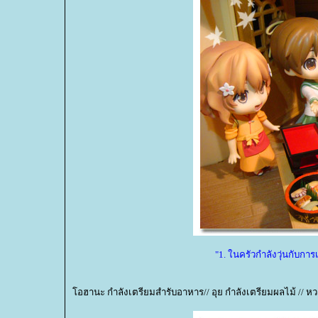
"1. ในครัวกำลังวุ่นกับ
อฮานะ กำลังเตรียมสำรับอาหาร// อุย กำลังเตรียมผลไม้ // ห