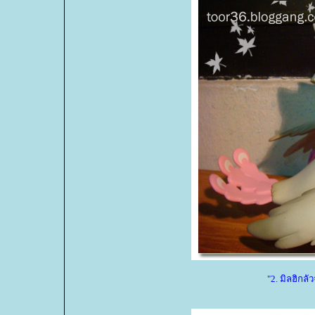
"2. มิลฮิก