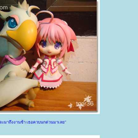
ลัวจะมาถึงงานช้า เธอควบนกด่วนมาเลย"