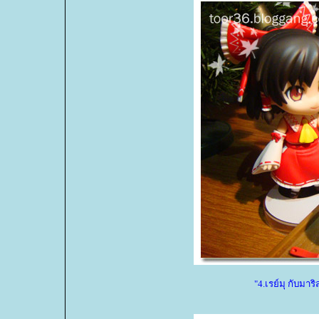
"4.เรย์มุ กับมา