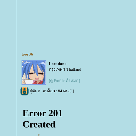
toor36
Location :
กรุงเทพฯ Thailand
[ดู Profile ทั้งหมด]
ผู้ติดตามบล็อก : 84 คน [
?
]