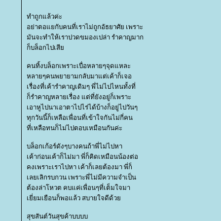
ทำถูกแล้วค่ะ
อย่าตอแยกับคนที่เราไม่ถูกอัธยาศัย เพราะ
มันจะทำให้เราปวดขมองเปล่า รำคาญมาก
ก็บล็อกไปเสี
คนทิ้งบล็อกเพราะเบื่อหลายๆจุดแหละ
หลายๆคนพยายามกลับมาแต่เค้าก็เจอ
เรื่องที่เค้ารำคาญเดิมๆ พี่ไม่ไปไหนทั้งที่
ก็รำคาญหลายเรื่อง แต่ที่ยังอยู่ก็เพราะ
เอาหูไปนาเอาตาไปไร่ได้บ้างก็อยู่ไปวันๆ
ทุกวันนี้ก็เหลือเพื่อนที่เข้าใจกันไม่กี่คน
ที่เหลือทนก็ไม่ไปตอบเหมือนกันค่ะ
บล็อกเก้อร์ดังๆบางคนถ้าพี่ไม่ไปหา
เค้าก่อนเค้าก็ไม่มา พี่ก็คิดเหมือนน้องต่อ
คงเพราะเราไปหา เค้าก็เลยต้องมา พี่ก็
เลยเลิกรบกวน เพราะพี่ไม่มีความจำเป็น
ต้องล่าโหวต คบแค่เพื่อนๆที่เต็มใจมา
เยี่ยมเยือนก็พอแล้ว สบายใจดีด้ว
สุขสันต์วันสุขค้าบบบบ