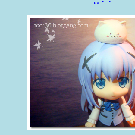
ผม : "......"