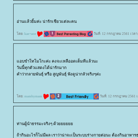
อ่านแล้วยิ้มค่ะ น่ารักเชียวแต่ละคน
ดย:
kae+aoe
วันที่: 12 กรกฎาคม 2561 เวลา
อบขำโทโมโกะค่ะ คงจะเหลืออดเต็มทีแล้วนะ
วันนี้ทุกตัวแสดงได้น่ารักมาก
คำว่ากลายพันธุ์ หรือ สูญพันธุ์ ฟังดูน่ากลัวจริงๆค่ะ
ดย:
mambymam
วันที่: 12 กรกฎาคม 2561 เ
ท่านผู้นำธรรมะจริงๆ ด้ว
ถ้ากินอะไรก็ไม่มีผล เราว่าน่าจะเป็นระบบร่างกายต่อนะ ต้องกินอาหารธา