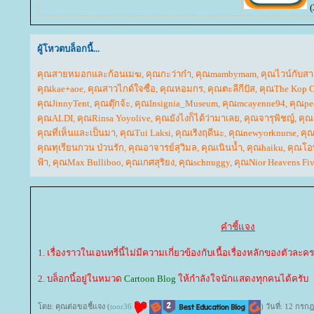
(
ผู้โหวตบล็อกนี้...
คุณสายหมอกและก้อนเมฆ
,
คุณกะว่าก๋า
,
คุณmambymam
,
คุณไวน์กับสา
คุณkae+aoe
,
คุณสาวไกด์ใจซื่อ
,
คุณหอมกร
,
คุณตะลีกีปัส
,
คุณThe Kop C
คุณJinnyTent
,
คุณตุ๊กจ้ะ
,
คุณInsignia_Museum
,
คุณmcayenne94
,
คุณpe
คุณALDI
,
คุณRinsa Yoyolive
,
คุณยังไงก็ได้ว่ามาเล
,
คุณจารุพิชญ์
,
คุณ
คุณที่เห็นและเป็นมา
,
คุณTui Laksi
,
คุณเริงฤดีนะ
,
คุณnewyorknurse
,
คุณ
คุณทุเรียนกวน ป่วนรัก
,
คุณอาจารย์สุวิมล
,
คุณเนินน้ำ
,
คุณhaiku
,
คุณโอพ
ฟ้า
,
คุณMax Bulliboo
,
คุณเกศสุริยง
,
คุณschnuggy
,
คุณNior Heavens Fi
คำชี้แจง
1. เรื่องราวในเอนทรี่นี้ไม่มีความเกี่ยวข้องกับเนื้อเรื่องหลักของตัวละคร
2. บล็อกนี้อยู่ในหมวด
Cartoon Blog
ห้กำลังใจนักแสดงทุกคนได้ครับ
ดย: คุณต่อขอชี้แจง (
toor36
) วันที่: 12 กร