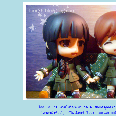
ออิ : "อะไรจะหายไปก็ช่างมันเถอะค่ะ ขอแค่คุณคิตาคา
คิตาคามิ (หัวดำ) : "ก็ไม่ค่อยเข้าใจหรอกนะ แต่แบบนั