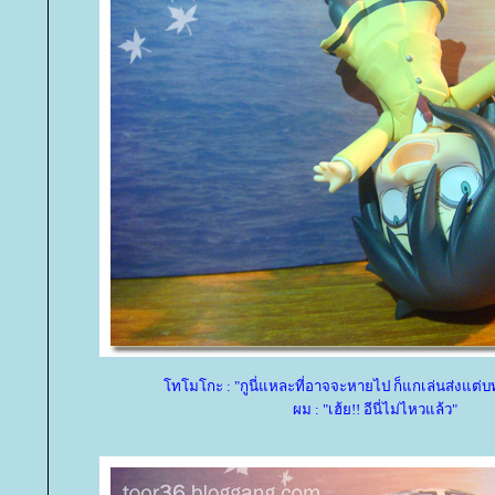
ทโมโกะ : "กูนี่แหละที่อาจจะหายไป ก็แกเล่นส่งแต่บทเ
ผม : "เฮ้ย!! อีนี่ไม่ไหวแล้ว"