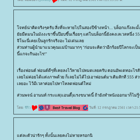
จทย์น่าคิดจริงๆครับ สิ่งที่จะหายไปในสองปีข้างหน้า.... บล็อกแก๊งละมั้
ัยมืดมนในมังงะขาขึ้นป๊อบขึ้นเรื่อยๆ แต่ในบล็อกนี้ยังคงเลเวลหนึ่ง 5
จิโนะนี่เคยเป็นลูกรักจริงอะ ไม่เด่นเล
ส่วนท่านผู้นำมาแนวคุณแม่บ้านมากๆ "ก่อนจะคิดว่าอีกร้อยปีโลกจะเป็นย
นี้แกจะกินอะไร!"
เรื่องฟอนต์ ฟอนต์ดีๆที่เคยลงไว้หายไปหมดเลยครับ ตอนอัพเดทอะไรสักอ
เลยไม่ค่อยได้แต่งภาพด้วย ก็เลยไม่ได้ไปเอาฟอนต์มาเติมสักที 555 ส่
เลยอะ ไว้มีเวลาค่อยไปหาโหลดฟอนต์ใหม่
ส่วนพจน์ อานนท์ กระแส(แอนตี้)แรงขนาดนี้ ถ้ายังทำหนังออกมาก็ไม่รู้
ดย:
ชีริว
วันที่: 12 กรกฎาคม 2561 เวลา:21:
ต่ละตัวน่ารักๆ ทั้งนั้นเลยคงไม่หายหรอกนิ