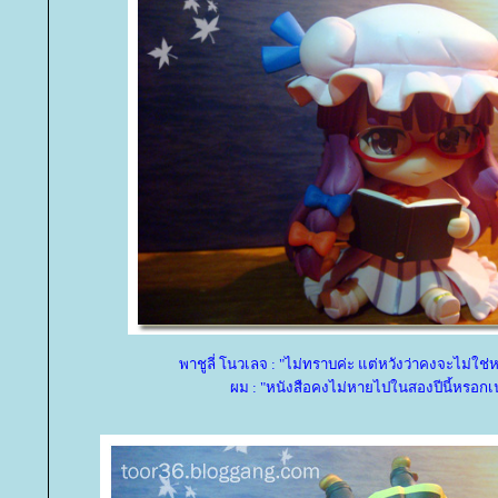
พาชูลี่ โนวเลจ : "ไม่ทราบค่ะ แต่หวังว่าคงจะไม่ใช่
ผม : "หนังสือคงไม่หายไปในสองปีนี้หรอกเ