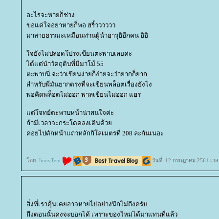
อะไรจะหายก็ช่าง
ขอแค่ใจอย่าหายก็พอ ฮริ้วววววว
มาสายธรรมะเหมือนท่านผู้นำฮารุฮิอีกคน อิอิ
จยังไม่ปลอดโปร่งเขียนตะพาบเลยค่ะ
ได้แต่นำวัตถุดิบที่มีมาโม้ 55
ตะพาบนี่ จะว่าเขียนง่ายก็ง่ายจะว่ายากก็ยาก
สำหรับพี่มันยากตรงที่จะเขียนพล็อตเรื่องยังไง
พอคิดพล็อตไม่ออก พาลเขียนไม่ออก แฮร่
ต่โจทย์ตะพาบหน้าน่าสนใจค่ะ
ถ้ามีเวลาจะกระโดดลงเดินด้ว
ค่อยไปดักหน้าแถวหลักกิโลเมตรที่ 208 ละกันเนอะ
ดย:
JinnyTent
วันที่: 12 กรกฎาคม 2561 เวล
สิ่งที่เราคุ้นเคยอาจหายไปอย่างนึกไม่ถึงครับ
ถึงตอนนั้นคงจะบอกได้ เพราะของใหม่ได้มาแทนที่แล้ว