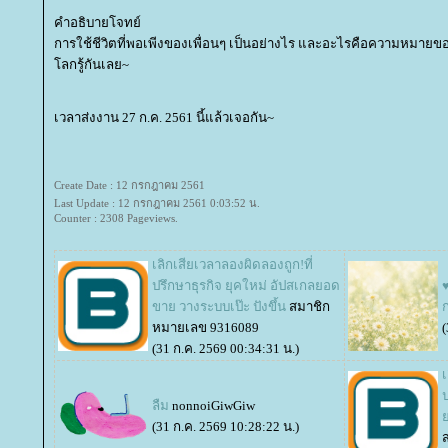
คำอธิบายโจทย์
การใช้ชีวิตที่พอเพีงของเพื่อนๆ เป็นอย่างไร และอะไรคือความหมายข
ลกรู้กันเลย~
เวลาส่งงาน 27 ก.ค. 2561 นี้แล้วเจอกัน~
Create Date : 12 กรกฎาคม 2561
Last Update : 12 กรกฎาคม 2561 0:03:52 น.
Counter : 2308 Pageviews.
เลิกเสียเวลาลองผิดลองถูก!ที่
ปรึกษาธุรกิจ ยุคใหม่ อัปสเกลยอด
ขาย วางระบบเป๊ะ ปังขึ้น
สมาชิก
ก
หมายเลข 9316089
(
(31 ก.ค. 2569 00:34:31 น.)
เ
ป
ลืม
nonnoiGiwGiw
(31 ก.ค. 2569 10:28:22 น.)