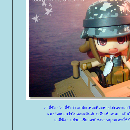
อามี่ซัง : "อามี่ซังว่า แกน่ะแหละที่จะหายไปเพราะอะไ
ผม : "จะบอกว่าไปคอมเม้นต์กระทืบเท้าคนมากเกินไป
อามี่ซัง : "อย่ามาเรียกอามี่ซังว่า หนู นะ อามี่ซ