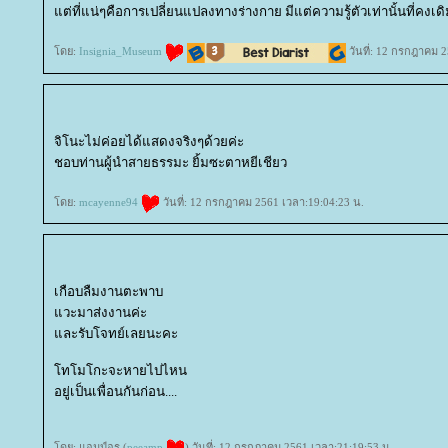
ต่ที่แน่ๆคือการเปลี่ยนแปลงทางร่างกาย มีแต่ความรู้ตัวเท่านั้นที่คงเด
ดย:
Insignia_Museum
วันที่: 12 กรกฎาคม 2
จิโนะไม่ค่อยได้แสดงจริงๆด้วยค่ะ
ชอบท่านผู้นำสายธรรมะ ยิ้มซะตาหยีเชียว
ดย:
mcayenne94
วันที่: 12 กรกฎาคม 2561 เวลา:19:04:23 น.
เกือบลืมงานตะพาบ
วะมาส่งงานค่ะ
ละรับโจทย์เลยนะคะ
ทโมโกะจะหายไปไหน
อยู่เป็นเพื่อนกันก่อน....
ดย: แอมป์อร (
peeamp
) วันที่: 12 กรกฎาคม 2561 เวลา:21:19:53 น.