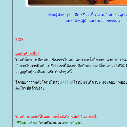
ท่านผู้นำฮารุฮิ : "อีก 2 ปีจะเป็นไงไม่สำคัญ ปัจจุบ
ผม : "ท่านผู้นำออกแนวสายธรรมเลย~"
END
คุยกันท้ายเรื่อง
จทย์นี้ยากเหมือนกัน เรื่องราวในอนาคตบางครั้งก็ยากจะคาดเดา เรื่อ
ลำบากในการพิมพ์ แต่ยังไงเราก็ต้องรับมือกับความเปลี่ยนแปลงให้ได้ มี
จะสูญพันธุ์ น่าคิดนะครับ กับคำพูดนี้
ครอยากร่วมตั้งโจทย์ให้ส่ง
หลังไมค์
จทย์มาได้ครับ ผมจะค่อยๆ ทยอยเอ
ตั้งโจทย์แล้วชิ่งล่ะ
จทย์ถนนสายนี้มีตะพาบครั้งต่อไป หลักกิโลเมตรที่ 208
"ชีวิตพอเพียง"
จทย์โดยคุณ
อาจารย์สุวิมล