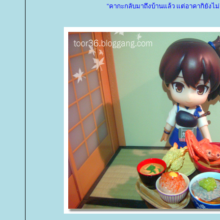
"คากะกลับมาถึงบ้านแล้ว แต่อาคากิยังไม