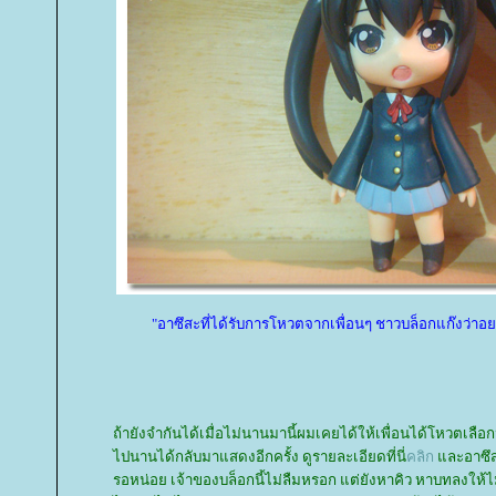
"อาซึสะที่ได้รับการโหวตจากเพื่อนๆ ชาวบล็อกแก๊งว่าอ
ถ้ายังจำกันได้เมื่อไม่นานมานี้ผมเคยได้ให้เพื่อนได้โหวตเล
ไปนานได้กลับมาแสดงอีกครั้ง ดูรายละเอียดที่นี่
คลิก
ละอาซึสะ
รอหน่อย เจ้าของบล็อกนี้ไม่ลืมหรอก แต่ยังหาคิว หาบทลงให้ไม่ไ