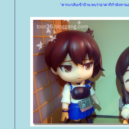
"คากะกลับเข้าบ้าน พบว่าอาคากิกำลังทานอ