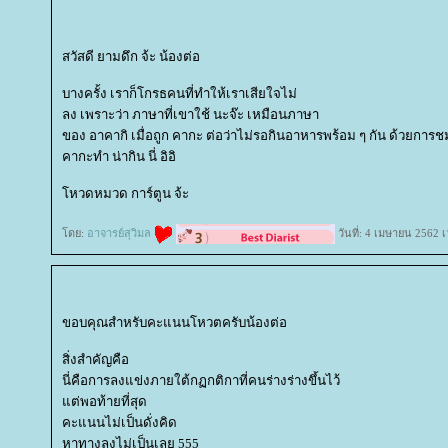
สวัสดี ยามดึก จ้ะ น้องต่อ
บางครั้ง เราก็โกรธคนที่ทำให้เราเสียใจไม่
ลง เพราะว่า ภาษาที่เขาใช้ นะจ๊ะ เหมือนภาษา
ของ อาคากิ เมื่อถูก คากะ ต่อว่าไม่รอกินอาหารพร้อม ๆ กัน ด้วยการชม
คากะทำ น่ากิน นี่ อิอิ
หวดหมวด การ์ตูน จ้ะ
ดย:
อาจารย์สุวิมล
วันที่: 4 เมษายน 2562 
ขอบคุณสำหรับคะแนนโหวตครับน้องต่อ
สิ่งสำคัญคือ
นี่คือการลงแข่งภายใต้กฏกติกาที่คนร่างร่างขึ้นไว้
ต่พอท้ายที่สุด
คะแนนไม่เป็นดั่งคิด
หาทางลงไม่เป็นเลย 555