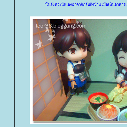
"ในจังหวะนั้นเองอาคากิกลับถึงบ้าน เมื่อเห็นอาหา