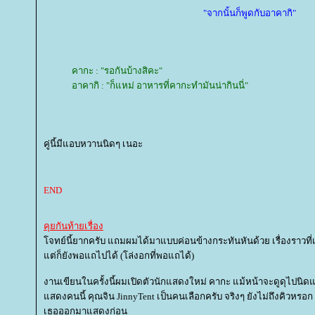
"จากนั้นก็พูดกับอาคากิ"
คากะ : "รอกันบ้างสิคะ"
อาคากิ : "ก็แหม่ อาหารที่คากะทำมันน่ากินนี่"
คู่นี้มีแอบหวานนิดๆ เนอะ
END
คุยกันท้ายเรื่อง
จทย์นี้ยากครับ แถมผมได้มาแบบค่อนข้างกระทันหันด้วย เรื่องราวที่เ
ต่ก็ยังพอแถไปได้ (โล่งอกที่พอแถได้)
งานเขียนในครั้งนี้ผมเปิดตัวนักแสดงใหม่ คากะ แม้หน้าจะดูดุไปนิดแต
สดงคนนี้ คุณจิน JinnyTent เป็นคนเลือกครับ จริงๆ ยังไม่ถึงคิวหรอก
เธอออกมาแสดงก่อน