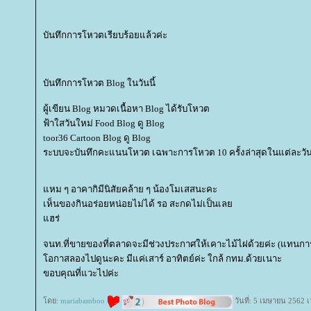
บันทึกการโหวตเรียบร้อยแล้วค่ะ
บันทึกการโหวต Blog ในวันนี้
ผู้เขียน Blog หมวดเนื้อหา Blog ได้รับโหวต
ฟ้าใสวันใหม่ Food Blog ดู Blog
toor36 Cartoon Blog ดู Blog
ระบบจะบันทึกคะแนนโหวต เฉพาะการโหวต 10 ครั้งล่าสุดในแต่ละวันเ
หม ๆ อาคากิมีนิสัยคล้าย ๆ น้องโมเสสนะคะ
เห็นของกินอร่อยหน่อยไม่ได้ รอ สะกดไม่เป็นเล
ฮร่
จนท.ที่ขายของที่ตลาดจะมีช่วงประกาศให้เคาะไม้ไผ่ด้วยค่ะ (แทนการทุ
อกาสลองไปดูนะคะ มีแค่เสาร์ อาทิตย์ค่ะ ใกล้ กทม.ด้วยเนาะ
ขอบคุณที่แวะไปค่ะ
ดย:
mariabamboo
วันที่: 5 เมษายน 2562 