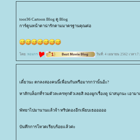
toor36 Cartoon Blog ดู Blog
การ์ตูนหน้าตาน่ารักตามมาตรฐานคุณต่อ
ดย:
หอมกร
วันที่: 4 เมษายน 2562 เวลา:7
เดี๋ยวนะ ตกลงสองคนนี้เพื่อนกันหรือมากกว่านั้นอ้ะ?
หาสักบล็อกที่รวมตัวละครทุกตัวเลยสิ ลองผูกเรื่องดู น่าสนุกนะ เอา
พัทยาไปมานานแล้วจ้า ทริปดองอีกเพียบเธอออออ
บันทึกการโหวตเรียบร้อยแล้วค่ะ