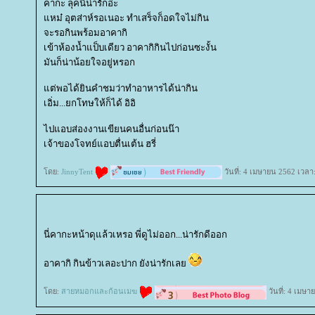
คากะ ลุคนี้น่ารักอ่ะ
หม๋ อุตส่าห์รอเนอะ ทำเสร็จก็อดใจไม่กิน
จะรอกินพร้อมอาคากิ
เข้าห้องน้ำแป็บเดียว อาคากิกินไปก่อนซะงั้น
มันก็น่าน้อยใจอยู่หรอก
ต่พอได้ยินคำชมว่าทำอาหารได้น่ากิน
เอิ่ม...ยกโทษให้ก็ได้ อิอิ
ไปแอบส่องงานเขียนคนอื่นก่อนน๊า
เจ้าของโจทย์แอบตื่นเต้น ฮรี่
ดย:
JinnyTent
วันที่: 4 เมษายน 2562 เวลา
นี่คากะหน้าดุแล้วเหรอ พี่ดูไม่ออก...น่ารักดีออก
อาคากิ กินข้าวเลอะปาก ยังน่ารักเล
ดย:
สายหมอกและก้อนเมฆ
วันที่: 4 เมษ