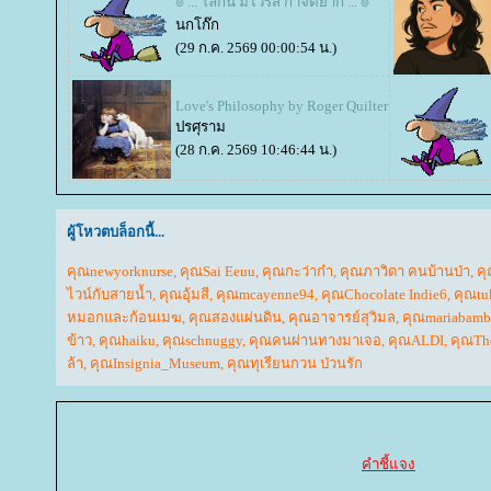
๏ ... โลกนี้ มีไวรัส กำจัดยาก ... ๏
นกโก๊ก
(29 ก.ค. 2569 00:00:54 น.)
Love's Philosophy by Roger Quilter
ปรศุราม
(28 ก.ค. 2569 10:46:44 น.)
ผู้โหวตบล็อกนี้...
คุณnewyorknurse
,
คุณSai Eeuu
,
คุณกะว่าก๋า
,
คุณภาวิดา คนบ้านป่า
,
ค
ไวน์กับสายน้ำ
,
คุณอุ้มสี
,
คุณmcayenne94
,
คุณChocolate Indie6
,
คุณtu
หมอกและก้อนเมฆ
,
คุณสองแผ่นดิน
,
คุณอาจารย์สุวิมล
,
คุณmariabam
ข้าว
,
คุณhaiku
,
คุณschnuggy
,
คุณคนผ่านทางมาเจอ
,
คุณALDI
,
คุณTh
ล้า
,
คุณInsignia_Museum
,
คุณทุเรียนกวน ป่วนรัก
คำชี้แจง