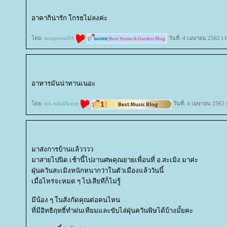
อาคากิน่ารัก โกรธไม่ลงค่ะ
ดย:
mcayenne94
วันที่: 4 เมษายน 2562 เ
อาหารมันน่าทานเนอะ
ดย:
tuk-tuk@korat
วันที่: 4 เมษายน 2562
มาส่งการบ้านแล้วววว
มาสายไปนิด เช้านี้ไปงานศพคุณยายเพื่อนที่ อ.สะเมิง มาค่ะ
ฝุ่นควันสะเมิงหนักหนากว่าในตัวเมืองแล้ววันนี้
เมื่อไหร่จะหมด ๆ ไปเสียทีก็ไม่รู้
มีน้อง ๆ ในสังกัดคุณต่อคนไหน
ที่มีอิทธิฤทธิ์ทำฝนเทียมและขับไล่ฝุ่นควันพิษได้บ้างมั้ยคะ