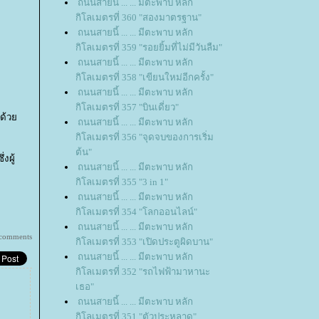
ถนนสายนี้ ... ... มีตะพาบ หลัก
กิโลเมตรที่ 360 "สองมาตรฐาน"
ถนนสายนี้ ... ... มีตะพาบ หลัก
กิโลเมตรที่ 359 "รอยยิ้มที่ไม่มีวันลืม"
ถนนสายนี้ ... ... มีตะพาบ หลัก
กิโลเมตรที่ 358 "เขียนใหม่อีกครั้ง"
ถนนสายนี้ ... ... มีตะพาบ หลัก
กิโลเมตรที่ 357 "บินเดี่ยว"
มาด้ว
ถนนสายนี้ ... ... มีตะพาบ หลัก
กิโลเมตรที่ 356 "จุดจบของการเริ่ม
ต้น"
งผู้
ถนนสายนี้ ... ... มีตะพาบ หลัก
กิโลเมตรที่ 355 "3 in 1"
ถนนสายนี้ ... ... มีตะพาบ หลัก
กิโลเมตรที่ 354 "โลกออนไลน์"
ถนนสายนี้ ... ... มีตะพาบ หลัก
comments
กิโลเมตรที่ 353 "เปิดประตูผิดบาน"
ถนนสายนี้ ... ... มีตะพาบ หลัก
กิโลเมตรที่ 352 "รถไฟฟ้ามาหานะ
เธอ"
ถนนสายนี้ ... ... มีตะพาบ หลัก
กิโลเมตรที่ 351 "ตัวประหลาด"