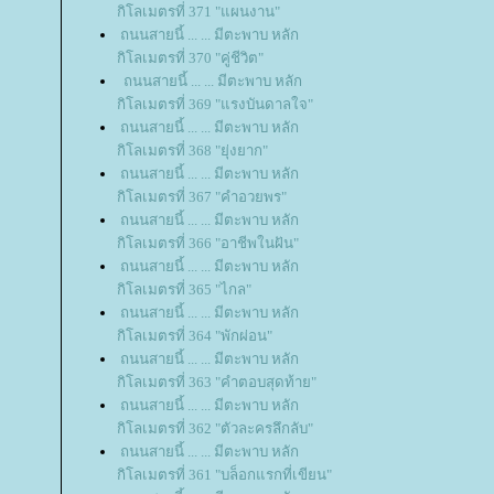
กิโลเมตรที่ 371 "แผนงาน"
ถนนสายนี้ ... ... มีตะพาบ หลัก
กิโลเมตรที่ 370 "คู่ชีวิต"
ถนนสายนี้ ... ... มีตะพาบ หลัก
กิโลเมตรที่ 369 "แรงบันดาลใจ"
ถนนสายนี้ ... ... มีตะพาบ หลัก
กิโลเมตรที่ 368 "ยุ่งยาก"
ถนนสายนี้ ... ... มีตะพาบ หลัก
กิโลเมตรที่ 367 "คำอวยพร"
ถนนสายนี้ ... ... มีตะพาบ หลัก
กิโลเมตรที่ 366 "อาชีพในฝัน"
ถนนสายนี้ ... ... มีตะพาบ หลัก
กิโลเมตรที่ 365 "ไกล"
ถนนสายนี้ ... ... มีตะพาบ หลัก
กิโลเมตรที่ 364 "พักผ่อน"
ถนนสายนี้ ... ... มีตะพาบ หลัก
กิโลเมตรที่ 363 "คำตอบสุดท้าย"
ถนนสายนี้ ... ... มีตะพาบ หลัก
กิโลเมตรที่ 362 "ตัวละครลึกลับ"
ถนนสายนี้ ... ... มีตะพาบ หลัก
กิโลเมตรที่ 361 "บล็อกแรกที่เขียน"