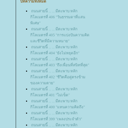
บทความทั้งหมด
ถนนสายนี้ ... ... มีตะพาบ หลัก
กิโลเมตรที่ 406 "วันธรรมดาที่แสน
พิเศษ"
ถนนสายนี้ ... ... มีตะพาบ หลัก
กิโลเมตรที่ 405 "การแบ่งปันความคิด
ละชีวิตที่มีความหมาย"
ถนนสายนี้ ... ... มีตะพาบ หลัก
กิโลเมตรที่ 404 "ยังไม่หยุดอีก"
ถนนสายนี้ ... ... มีตะพาบ หลัก
กิโลเมตรที่ 403 "ถึงเพื่อนที่สนิทที่สุด"
ถนนสายนี้ ... ... มีตะพาบ หลัก
กิโลเมตรที่ 402 "ชีวิตคือคู่ตรงข้าม
ของความตาย"
ถนนสายนี้ ... ... มีตะพาบ หลัก
กิโลเมตรที่ 401 "ไม่เข็ด"
ถนนสายนี้ ... ... มีตะพาบ หลัก
กิโลเมตรที่ 400 "แทนความคิดถึง"
ถนนสายนี้ ... ... มีตะพาบ หลัก
กิโลเมตรที่ 399 "เพลงประจำตัว"
ถนนสายนี้ ... ... มีตะพาบ หลัก