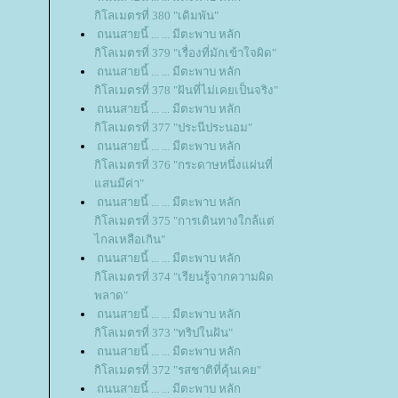
กิโลเมตรที่ 380 "เดิมพัน"
ถนนสายนี้ ... ... มีตะพาบ หลัก
กิโลเมตรที่ 379 "เรื่องที่มักเข้าใจผิด"
ถนนสายนี้ ... ... มีตะพาบ หลัก
กิโลเมตรที่ 378 "ฝันที่ไม่เคยเป็นจริง"
ถนนสายนี้ ... ... มีตะพาบ หลัก
กิโลเมตรที่ 377 "ประนีประนอม"
ถนนสายนี้ ... ... มีตะพาบ หลัก
กิโลเมตรที่ 376 "กระดาษหนึ่งแผ่นที่
สนมีค่า"
ถนนสายนี้ ... ... มีตะพาบ หลัก
กิโลเมตรที่ 375 "การเดินทางใกล้แต่
ไกลเหลือเกิน"
ถนนสายนี้ ... ... มีตะพาบ หลัก
กิโลเมตรที่ 374 "เรียนรู้จากความผิด
พลาด"
ถนนสายนี้ ... ... มีตะพาบ หลัก
กิโลเมตรที่ 373 "ทริปในฝัน"
ถนนสายนี้ ... ... มีตะพาบ หลัก
กิโลเมตรที่ 372 "รสชาติที่คุ้นเคย"
ถนนสายนี้ ... ... มีตะพาบ หลัก