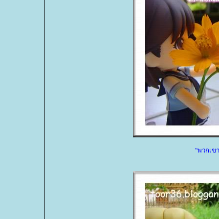
"พวกเขา