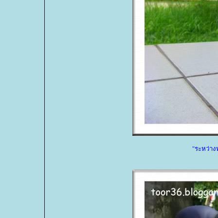
"ระหว่าง