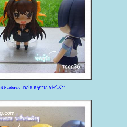
ุ่ม Nendoroid มาเห็นเหตุการณ์ครั้งนี้เข้า"