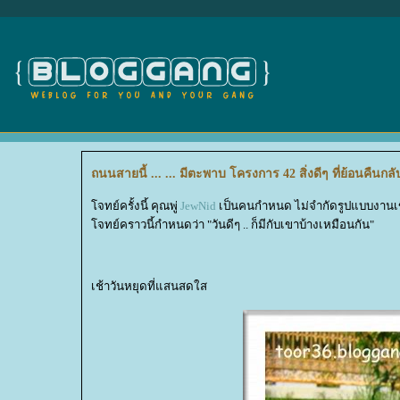
ถนนสายนี้ ... ... มีตะพาบ โครงการ 42 สิ่งดีๆ ที่ย้อนคืนกล
จทย์ครั้งนี้ คุณพู่
JewNid
เป็นคนกำหนด ไม่จำกัดรูปแบบงานเ
จทย์คราวนี้กำหนดว่า "วันดีๆ .. ก็มีกับเขาบ้างเหมือนกัน"
เช้าวันหยุดที่แสนสดใส