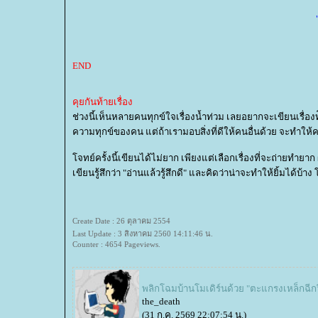
END
คุยกันท้ายเรื่อง
ช่วงนี้เห็นหลายคนทุกข์ใจเรื่องน้ำท่วม เลยอยากจะเขียนเรื่อ
ความทุกข์ของคน แต่ถ้าเรามอบสิ่งที่ดีให้คนอื่นด้วย จะทำให้คนอ
จทย์ครั้งนี้เขียนได้ไม่ยาก เพียงแต่เลือกเรื่องที่จะถ่ายทำยาก
เขียนรู้สึกว่า "อ่านแล้วรู้สึกดี" และคิดว่าน่าจะทำให้ยิ้มได
Create Date : 26 ตุลาคม 2554
Last Update : 3 สิงหาคม 2560 14:11:46 น.
Counter : 4654 Pageviews.
พลิกโฉมบ้านโมเดิร์นด้วย "ตะแกรงเหล็กฉีกว
the_death
(31 ก.ค. 2569 22:07:54 น.)