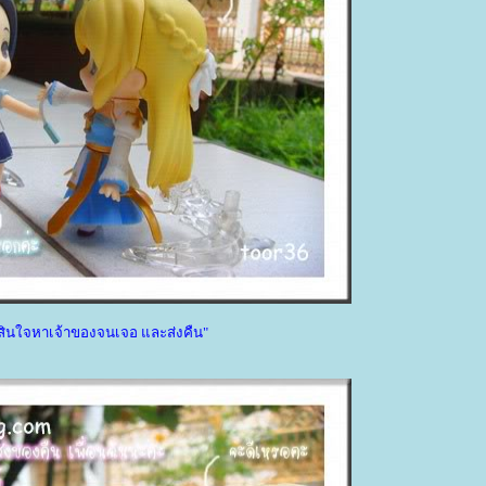
ดสินใจหาเจ้าของจนเจอ และส่งคืน"