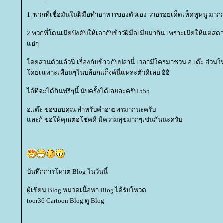
1. พวกที่เชื่อมันในฝีมือทำอาหารของตัวเอง ว่าอร่อยเด็ดเห็ดหูหนู มากก
2.พวกที่โดนเมียบังคับให้เอากับข้าวฝีมือเมียมากิน เพราะเมียให้แต่ส
ฮ่ๆ
ดยส่วนตัวแล้วนี่ เรื่องกับข้าว กับปลานี่ เวลามีใครมาชวน อ.เต๊ะ ส่ว
ดยเฉพาะเพื่อนๆในบล้อกแก็งค์นี่แหละตัวดีเลย อิอิ
ไอ้ที่จะได้กินฟรีๆนี้ นับครั้งได้เลยละครับ 555
อ.เต๊ะ ขอขอบคุณ สำหรับคำอวยพรมากนะครับ
ละก้ ขอให้คุณต่อโชคดี มีความสุขมากๆเช่นกันนะครับ
บันทึกการโหวต Blog ในวันนี้
ผู้เขียน Blog หมวดเนื้อหา Blog ได้รับโหวต
toor36 Cartoon Blog ดู Blog