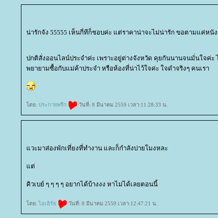
น่ารักจัง 55555 เห็นกี่ทีก็ชอบค่ะ แต่ราคาน่าจะไม่น่ารัก ขอตามแค่หน
ปกติสั่งออนไลน์ประจำค่ะ เพราะอยู่ต่างจังหวัด คุยกันนานจนมั่นใจค่ะ ไ
พยายามซื้อกับแม่ค้าประจำ หรือห้องที่น่าไว้ใจค่ะ ใจดำจริงๆ คนเรา
ดย:
ประกายพรึก
วันที่: 8 มีนาคม 2559 เวลา:11:28:33 น.
วะมาส่องพักเที่ยงที่ทำงาน และก็กำลังบ่ายโมงหละ
ต่
คิวเบย์ ๆ ๆ ๆ ๆ อยากได้บ้างงง หาไม่ได้เลยตอนนี้
ดย:
ไอเอิร์ธ
วันที่: 8 มีนาคม 2559 เวลา:12:47:21 น.