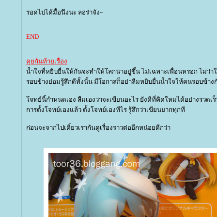
รอดไปได้มื้อนึงนะ ลอร่าจัง~
END
คุยกันท้ายเรื่อง
น้ำใจที่หยิบยื่นให้กันจะทำให้โลกน่าอยู่ขึ้น ไม่เฉพาะเพื่อนหรอก ไม่ว
รอบข้างย่อมรู้สึกดีทั้งนั้น มีโอกาสก็อย่าลืมหยิบยื่นน้ำใจให้คนรอบข้าง
จทย์นี้กำหนดเอง ลืมเองว่าจะเขียนอะไร ยังดีที่คิดใหม่ได้อย่างรวดเร็ว
การตั้งโจทย์เองแล้ว ตั้งโจทย์เองทีไร รู้สึกว่าเขียนยากทุกที
ก่อนจะจากไปเดี๋ยวเรากันดูเรื่องราวต่ออีกหน่อยดีกว่า