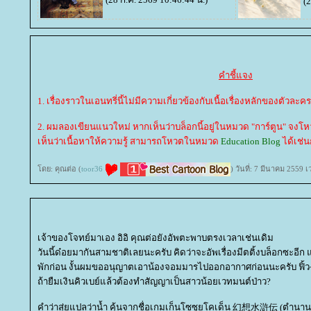
(
คำชี้แจง
1. เรื่องราวในเอนทรี่นี้ไม่มีความเกี่ยวข้องกับเนื้อเรื่องหลักของตัวละคร
2. ผมลองเขียนแนวใหม่ หากเห็นว่าบล็อกนี้อยู่ในหมวด "การ์ตูน" จ
เห็นว่าเนื้อหาให้ความรู้ สามารถโหวตในหมวด
Education Blog
ได้เช่น
ดย: คุณต่อ (
toor36
) วันที่: 7 มีนาคม 2559 
เจ้าของโจทย์มาเอง อิอิ คุณต่อยังอัพตะพาบตรงเวลาเช่นเดิม
วันนี้ด๋อยมากันสามชาติเลยนะครับ คิดว่าจะอัพเรื่องมีตติ้งบล็อกซะอีก 
พักก่อน งั้นผมขออนุญาตเอาน้องจอมมารไปออกอากาศก่อนนะครับ ฟิ้ว
ถ้ายืมเงินคิวเบย์แล้วต้องทำสัญญาเป็นสาวน้อยเวทมนต์ป่าว?
คำว่าสุ่ยแปลว่าน้ำ คุ้นจากชื่อเกมเก็นโซซุยโคเด็น 幻想水滸伝 (ตำนานแ