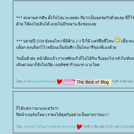
*** สะพานสารสิน ตั้งใจไปแวะเลยค่ะ ถือว่าเป็นจุดชมวิวด้วยเลย พี่ก็
ด้วย ให้ลงไปเดินได้ แบบไม่มีรถผ่าน ยิ่งชอบเล
*** ปลายปี 2558 ยังพอไหว พี่มีค้าง 2-3 ปี ก็มี แคร์สื่อที่ไหน
เดี๋ยวจ
บล็อก ลงบล็อกไว้ เหมือนเป็นบันทึก เป็นไดอารี่ของพี่เองด้ว
วันนั้นหิวค่ะ หน้ามืดแล้ว กาแฟซักแก้วก็ไม่ได้กิน รีบออกไป กลัวไม่ทันข
เดินผ่านมาก็ยังไม่เปิด เจอพิซซ่าร้านแรก แวะโลด
ดย:
สายหมอกและก้อนเมฆ
วันที่: 8 มีนาค
ก็ได้แต่ภาวนาและหวังว่า
ปีหน้าเจอกันใหม เราคงได้คุยกันอย่างเป็นทางการนะ^^
ดย:
สวนดอกไม้ในความเดียวดายของเธอ
วันที่: 8 มีนาคม 2559 เวลา:13:42:06