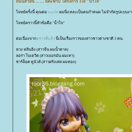
ถนนสายนี้ ... ... มีตะพาบ โครงการ 150 "น้ำใจ"
จทย์ครั้งนี้ คุณต่อ
toor36
ผมนี่แหละเป็นคนกำหนด ไม่จำกัดรูปแบบงา
จทย์คราวนี้หัวข้อคือ "น้ำใจ"
ต่อเนื่องจาก
คราวที่แล้ว
นี่เป็นเรื่องราวของสาวชาวต่างชาติ 3 คน
หวง หลินอิง (สาวจีน ผมน้ำตาล)
ลอร่า โบเดวิต (สาวเยอรมัน ผมเทา)
ชาร์ล็อต ดูนัวส์ (สาวฝรังเศล ผมทอง)