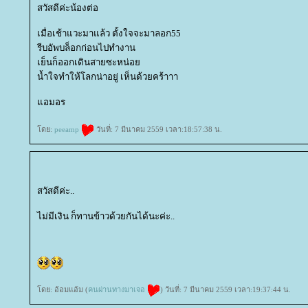
สวัสดีค่ะน้องต่อ
เมื่อเช้าแวะมาแล้ว ตั้งใจจะมาลอก55
รีบอัพบล็อกก่อนไปทำงาน
เย็นก็ออกเดินสายซะหน่อ
น้ำใจทำให้โลกน่าอยู่ เห็นด้วยคร้าาา
อมอร
ดย:
peeamp
วันที่: 7 มีนาคม 2559 เวลา:18:57:38 น.
สวัสดีค่ะ..
ไม่มีเงิน ก็ทานข้าวด้วยกันได้นะค่ะ..
ดย: อ้อมแอ้ม (
คนผ่านทางมาเจอ
) วันที่: 7 มีนาคม 2559 เวลา:19:37:44 น.