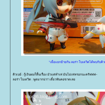
"เมื่อแยกย้ายกัน ลอร่า โบเดวิตได้พบกับคิว
คิวเบย์ : กู้เงินผมก็สิ้นเรื่อง มัวแต่ทำเท่ มันไม่เท่หรอกนะครัฟฟฟ~
ลอร่า โบเดวิต : พูดมากน่า!! เดี๋ยวฟันคอขาดเล