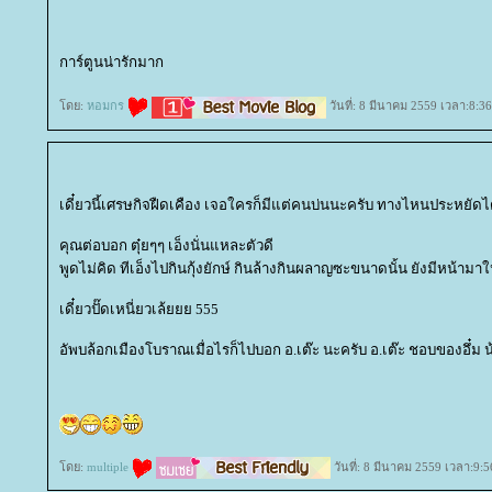
การ์ตูนน่ารักมาก
ดย:
หอมกร
วันที่: 8 มีนาคม 2559 เวลา:8:36
เดี๋ยวนี้เศรษกิจฝืดเคือง เจอใครก็มีแต่คนบ่นนะครับ ทางไหนประหยัดไ
คุณต่อบอก ตุ๋ยๆๆ เอ็งนั่นแหละตัวดี
พูดไม่คิด ทีเอ็งไปกินกุ้งยักษ์ กินล้างกินผลาญซะขนาดนั้น ยังมีหน้ามา
เดี๋ยวปั๊ดเหนี่ยวเล้ยยย 555
อัพบล้อกเมืองโบราณเมื่อไรก็ไปบอก อ.เต๊ะ นะครับ อ.เต๊ะ ชอบของอึ๋ม 
ดย:
multiple
วันที่: 8 มีนาคม 2559 เวลา:9:5