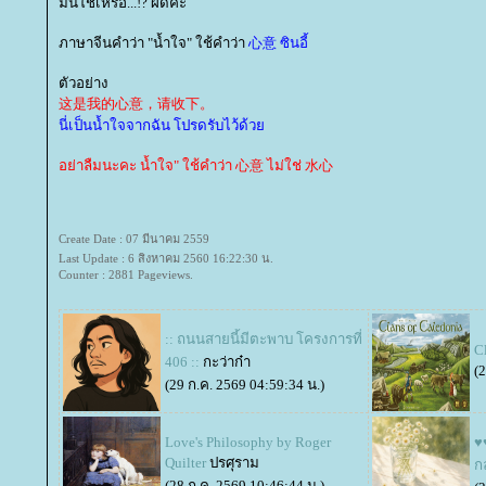
มันใช่เหรอ...!? ผิดค่ะ
ภาษาจีนคำว่า "น้ำใจ" ใช้คำว่า
心意 ซินอี้
ตัวอย่าง
这是我的心意，请收下。
นี่เป็นน้ำใจจากฉัน โปรดรับไว้ด้ว
อย่าลืมนะคะ น้ำใจ" ใช้คำว่า 心意 ไม่ใช่ 水心
Create Date : 07 มีนาคม 2559
Last Update : 6 สิงหาคม 2560 16:22:30 น.
Counter : 2881 Pageviews.
:: ถนนสายนี้มีตะพาบ โครงการที่
C
406 ::
กะว่าก๋า
(
(29 ก.ค. 2569 04:59:34 น.)
Love's Philosophy by Roger
♥
Quilter
ปรศุราม
ก
(28 ก.ค. 2569 10:46:44 น.)