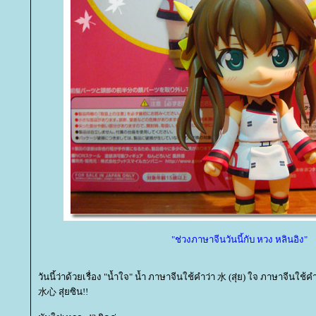
"ช่วงภาษาจีนวันนี้กับ หวง หลินอิง"
วันนี้ว่าด้วยเรื่อง "น้ำใจ" น้ำ ภาษาจีนใช้คำว่า 水 (สุ่ย) ใจ ภาษาจีนใช้
水心 สุ่ยซิน!!