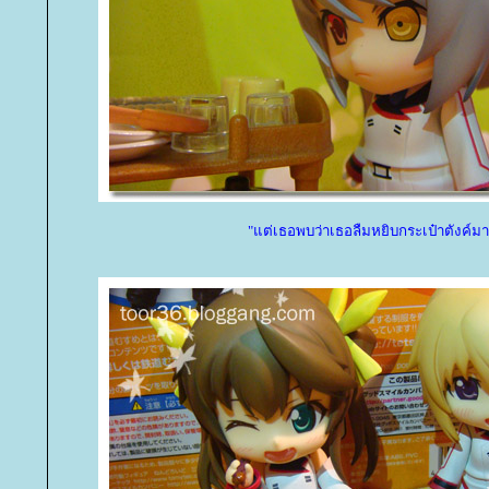
"แต่เธอพบว่าเธอลืมหยิบกระเป๋าตังค์มา