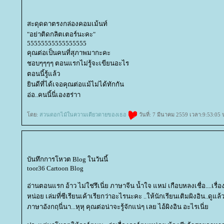
สะดุดดาตรงกล่องคอมเม้นท์
"อย่าติดกลิตเตอร์นะคะ"
55555555555555555
คุณต่อเป็นคนที่สุภาพมากะคะ
ชอบๆๆๆๆ ตอนแรกไม่รู้จะเขียนอะไร
ตอนนี้รู้แล้ว
ินดีที่ได้เจอคุณต่อแม้ไม่ได้ทักกัน
อ่อ..คนนี้นี่เองฮร่าา
ดย:
สวนดอกไม้ในความเดียวดายของเธอ
วันที่: 7 มีนาคม 2559 เวลา:9:53:05 
บันทึกการโหวต Blog ในวันนี้
toor36 Cartoon Blog
อ่านตอนแรก อ้าว ไม่ใช่รึเนี่ย ภาษาจีน น้ำใจ แหม่ เกือบหลงเชื่อ....เรื่อง
หน่อย เล่มที่ซีเรียนเค้าเรียกว่าอะไรนะคะ ..ให้นักเรียนเติมผิงอิน..ดูแล้
ภาษาอังกฤนี่นา...หุหุ คุณต่อน่าจะรู้จักแน่ๆ เลย ไอ้ผิงอิน อะไรเนี่