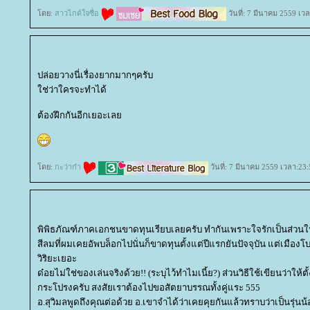
ดย:
สาวไกด์ใจซื่อ
วันที่: 7 มีนาคม 2559 เว
ปล่อยวางนี่เรื่องยากมากๆครับ
ช่ว่าใครจะทำได้
ต้องฝึกกันอีกเยอะเล
ดย:
กะว่าก๋า
วันที่: 7 มีนาคม 2559 เวลา:23:
พิพิธภัณฑ์ภาคเอกชนขาดทุนเรียบเลยครับ ทำกันเพราะใจรักเป็นส่วนใหญ
สีลมที่ผมเคยอัพบล็อกไปนั่นก็ขาดทุนตั้งแต่ปีแรกยันปัจจุบัน แต่เมืองโบ
วิริยะเยอะ
ด๋อยไม่ใช่ของเล่นจริงด้วย!! (ระบุไว้ทำไมเนี้ย?) ส่วนวิธีใช้เขียนว่าให้
กระโปรงครับ สงสัยเราต้องไปขอสัตยาบรรณทั้งคู่แระ 555
อ.สุวิมลพูดถึงคุณต่อด้วย อ.เขาจำได้ว่าเคยคุยกันแล้วทราบว่าเป็นรุ่นน