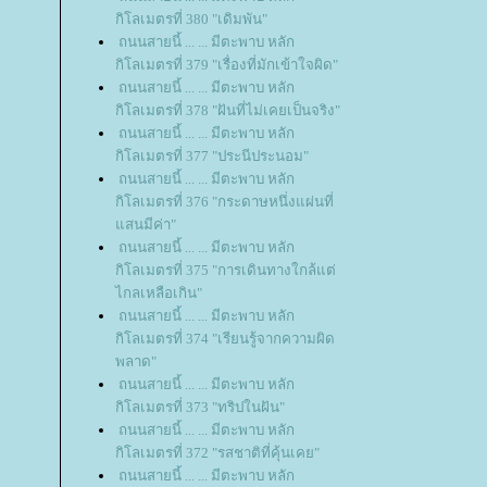
กิโลเมตรที่ 380 "เดิมพัน"
ถนนสายนี้ ... ... มีตะพาบ หลัก
กิโลเมตรที่ 379 "เรื่องที่มักเข้าใจผิด"
ถนนสายนี้ ... ... มีตะพาบ หลัก
กิโลเมตรที่ 378 "ฝันที่ไม่เคยเป็นจริง"
ถนนสายนี้ ... ... มีตะพาบ หลัก
กิโลเมตรที่ 377 "ประนีประนอม"
ถนนสายนี้ ... ... มีตะพาบ หลัก
กิโลเมตรที่ 376 "กระดาษหนึ่งแผ่นที่
สนมีค่า"
ถนนสายนี้ ... ... มีตะพาบ หลัก
กิโลเมตรที่ 375 "การเดินทางใกล้แต่
ไกลเหลือเกิน"
ถนนสายนี้ ... ... มีตะพาบ หลัก
กิโลเมตรที่ 374 "เรียนรู้จากความผิด
พลาด"
ถนนสายนี้ ... ... มีตะพาบ หลัก
กิโลเมตรที่ 373 "ทริปในฝัน"
ถนนสายนี้ ... ... มีตะพาบ หลัก
กิโลเมตรที่ 372 "รสชาติที่คุ้นเคย"
ถนนสายนี้ ... ... มีตะพาบ หลัก