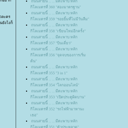
าก็อยาก
ถนนสายนี้ ... ... มีตะพาบ หลัก
กิโลเมตรที่ 360 "สองมาตรฐาน"
ถนนสายนี้ ... ... มีตะพาบ หลัก
ัวละคร
กิโลเมตรที่ 359 "รอยยิ้มที่ไม่มีวันลืม"
นยังไงก็
ถนนสายนี้ ... ... มีตะพาบ หลัก
กิโลเมตรที่ 358 "เขียนใหม่อีกครั้ง"
ถนนสายนี้ ... ... มีตะพาบ หลัก
กิโลเมตรที่ 357 "บินเดี่ยว"
ถนนสายนี้ ... ... มีตะพาบ หลัก
กิโลเมตรที่ 356 "จุดจบของการเริ่ม
ต้น"
ถนนสายนี้ ... ... มีตะพาบ หลัก
กิโลเมตรที่ 355 "3 in 1"
ถนนสายนี้ ... ... มีตะพาบ หลัก
กิโลเมตรที่ 354 "โลกออนไลน์"
ถนนสายนี้ ... ... มีตะพาบ หลัก
กิโลเมตรที่ 353 "เปิดประตูผิดบาน"
ถนนสายนี้ ... ... มีตะพาบ หลัก
กิโลเมตรที่ 352 "รถไฟฟ้ามาหานะ
เธอ"
ถนนสายนี้ ... ... มีตะพาบ หลัก
กิโลเมตรที่ 351 "ตัวประหลาด"