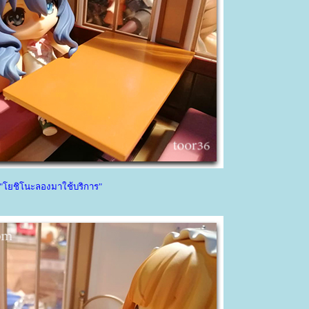
"โยชิโนะลองมาใช้บริการ"