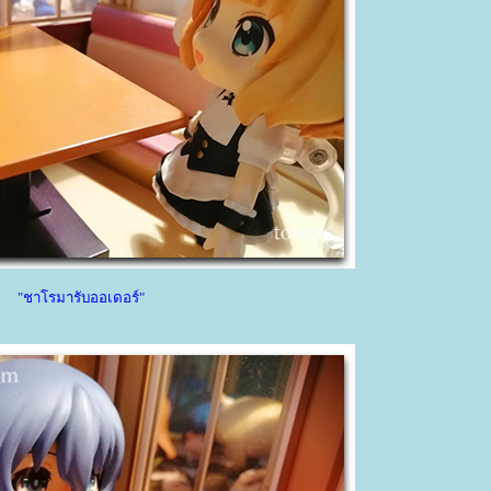
"ชาโรมารับออเดอร์"