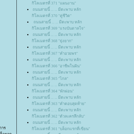
กิโลเมตรที่ 371 "แผนงาน"
ถนนสายนี้ ... ... มีตะพาบ หลัก
กิโลเมตรที่ 370 "คู่ชีวิต"
ถนนสายนี้ ... ... มีตะพาบ หลัก
กิโลเมตรที่ 369 "แรงบันดาลใจ"
ถนนสายนี้ ... ... มีตะพาบ หลัก
กิโลเมตรที่ 368 "ยุ่งยาก"
ถนนสายนี้ ... ... มีตะพาบ หลัก
กิโลเมตรที่ 367 "คำอวยพร"
ถนนสายนี้ ... ... มีตะพาบ หลัก
กิโลเมตรที่ 366 "อาชีพในฝัน"
ถนนสายนี้ ... ... มีตะพาบ หลัก
กิโลเมตรที่ 365 "ไกล"
ถนนสายนี้ ... ... มีตะพาบ หลัก
กิโลเมตรที่ 364 "พักผ่อน"
ถนนสายนี้ ... ... มีตะพาบ หลัก
กิโลเมตรที่ 363 "คำตอบสุดท้าย"
ถนนสายนี้ ... ... มีตะพาบ หลัก
กิโลเมตรที่ 362 "ตัวละครลึกลับ"
ถนนสายนี้ ... ... มีตะพาบ หลัก
การ
กิโลเมตรที่ 361 "บล็อกแรกที่เขียน"