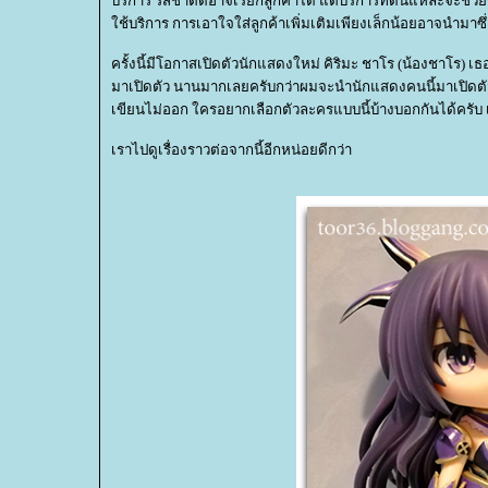
บริการ รสชาติดีอาจเรียกลูกค้าได้ แต่บริการที่ดีนี่แหละจะช่
ช้บริการ การเอาใจใส่ลูกค้าเพิ่มเติมเพียงเล็กน้อยอาจนำมาซ
ครั้งนี้มีโอกาสเปิดตัวนักแสดงใหม่ คิริมะ ชาโร (น้องชาโร) 
มาเปิดตัว นานมากเลยครับกว่าผมจะนำนักแสดงคนนี้มาเปิดตัว ม
เขียนไม่ออก ใครอยากเลือกตัวละครแบบนี้บ้างบอกกันได้ครับ เ
เราไปดูเรื่องราวต่อจากนี้อีกหน่อยดีกว่า