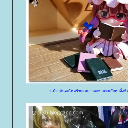
"แม้ว่ามันจะโหดร้ายจนยากจะทานทนกับทุกสิ่งที่ผ