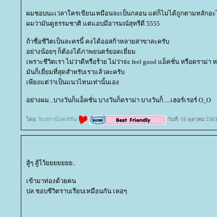
ผมชอบนะเวลาใครเขียนเหมือนจะเป็นกลอน แต่ก็ไม่ได้ถูกตามหลักอะ
ผมว่ามันดูธรรมชาติ แต่แอบมีอารมณ์สุทรีดี 5555
ถ้าชื่อชีวิตเป็นละครนี้ คงได้ออสก้าหลายสาขาละครับ
อย่างน้อยๆ ก็ต้องได้ภาพยนตร์ยอดเยี่ยม
เพราะชีวิตเรา ไม่ว่าดีหรือร้าย ไม่ว่าจะ feel good แอ็คชั่น หรือดราม่า 
มันก็เยี่ยมที่สุดสำหรับเราแล้วละครับ
เพียงแต่ว่าเป็นแนวไหนเท่านั้นเอง
อย่างผม...บางวันก็แอ็คชั่น บางวันก็ดราม่า บางวันก็.....เฮอร์เรอร์ O_O
ดย:
จันทราน็อคเทิร์น
วันที่: 16 ตุลาคม 256
สู้ๆ สู้โว้ยยยยยยย..
เข้ามาท่องด้วยคน
ปล.ชอบชีวิตราบเรียบเหมือนกัน เหอๆ