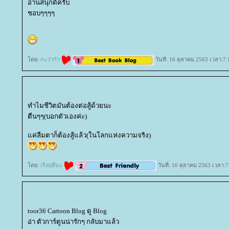
อ่านสนุกดีครับ
ชอบๆๆๆๆ
ดย:
กะว่าก๋า
วันที่: 16 ตุลาคม 2563 เวลา:7:
ทำไมชีวิตมันต้องต่อสู้ด้วยนะ
ตืนๆๆ(บอกตัวเองค่ะ)
ค่ลืมตาก็ต้องสู้แล้ว(ในโลกแห่งความจริง)
ดย:
เริงฤดีนะ
วันที่: 16 ตุลาคม 2563 เวลา:7
toor36 Cartoon Blog ดู Blog
อ่า ตัวการ์ตูนน่ารักๆ กลับมาแล้ว