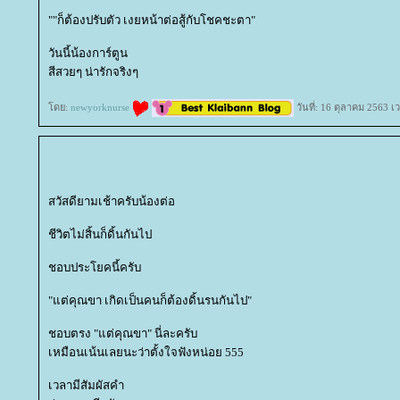
""ก็ต้องปรับตัว เงยหน้าต่อสู้กับโชคชะตา"
วันนี้น้องการ์ตูน
สีสวยๆ น่ารักจริงๆ
ดย:
newyorknurse
วันที่: 16 ตุลาคม 2563 เ
สวัสดียามเช้าครับน้องต่อ
ชีวิตไม่สิ้นก็ดิ้นกันไป
ชอบประโยคนี้ครับ
"แต่คุณขา เกิดเป็นคนก็ต้องดิ้นรนกันไป"
ชอบตรง "แต่คุณขา" นี่ละครับ
เหมือนเน้นเลยนะว่าตั้งใจฟังหน่อย 555
เวลามีสัมผัสคำ