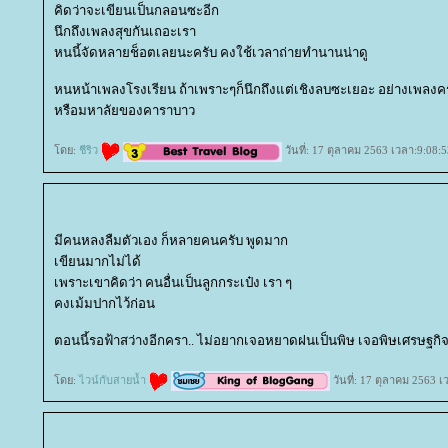
คิดว่าจะเขียนเป็นกลอนซะอีก
นึกถึงเพลงสุขกันเถอะเรา
หนนี้จัดหลายช็อตเลยนะครับ คงใช้เวลาถ่ายทำนานน่าดู
หนหน้าเพลงโรงเรียน ถ้าเพราะๆก็นึกถึงแต่เชิงลบซะเยอะ อย่างเพลงค
หรือมหาลัยของคาราบาว
ดย:
ชีริว
วันที่: 17 ตุลาคม 2563 เวลา:9:08:5
มีคนหลงลืมตัวเอง ก็หลายคนครับ พูดมาก
เขียนมากไม่ได้
เพราะเขาคิดว่า คนอื่นเป็นลูกกระเป๋ง เรา ๆ
คงเม้มปากไว้ก่อน
ตอนนี้รอฟ้าสว่างอีกครา.. ไม่อยากเจอหยาดฝนเป็นพิษ เจอพิษเศรษฐกิจก
ดย:
ไวน์กับสายน้ำ
วันที่: 17 ตุลาคม 2563 เ