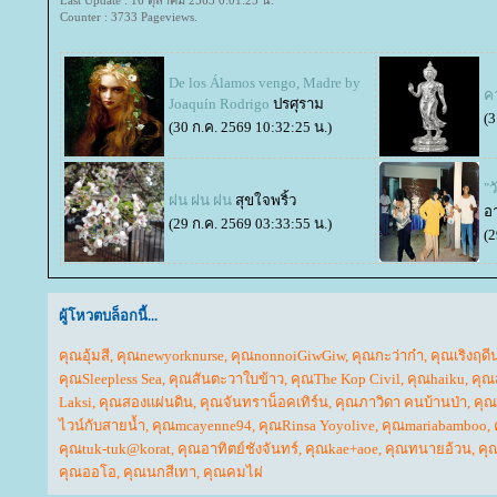
Last Update : 16 ตุลาคม 2563 0:01:25 น.
Counter : 3733 Pageviews.
De los Álamos vengo, Madre by
ค
Joaquín Rodrigo
ปรศุราม
(3
(30 ก.ค. 2569 10:32:25 น.)
"
ฝน ฝน ฝน
สุขใจพริ้ว
อา
(29 ก.ค. 2569 03:33:55 น.)
(2
ผู้โหวตบล็อกนี้...
คุณอุ้มสี
,
คุณnewyorknurse
,
คุณnonnoiGiwGiw
,
คุณกะว่าก๋า
,
คุณเริงฤดี
คุณSleepless Sea
,
คุณสันตะวาใบข้าว
,
คุณThe Kop Civil
,
คุณhaiku
,
คุณ
Laksi
,
คุณสองแผ่นดิน
,
คุณจันทราน็อคเทิร์น
,
คุณภาวิดา คนบ้านป่า
,
คุณ
ไวน์กับสายน้ำ
,
คุณmcayenne94
,
คุณRinsa Yoyolive
,
คุณmariabamboo
,
คุณtuk-tuk@korat
,
คุณอาทิตย์ชังจันทร์
,
คุณkae+aoe
,
คุณทนายอ้วน
,
คุ
คุณออโอ
,
คุณนกสีเทา
,
คุณคมไผ่