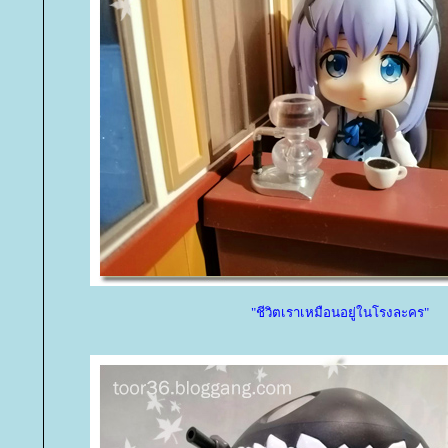
"ชีวิตเราเหมือนอยู่ในโรงละคร"