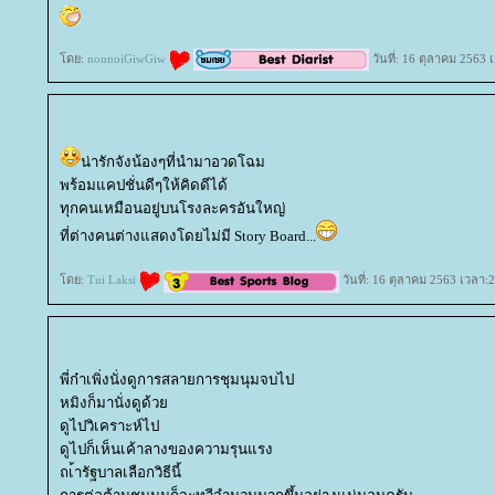
ดย:
nonnoiGiwGiw
วันที่: 16 ตุลาคม 2563 
น่ารักจังน้องๆที่นำมาอวดโฉม
พร้อมแคปชั่นดีๆให้คิดดีได้
ทุกคนเหมือนอยู่บนโรงละครอันใหญ่
ที่ต่างคนต่างแสดงโดยไม่มี Story Board...
ดย:
Tui Laksi
วันที่: 16 ตุลาคม 2563 เวลา:
พี่ก๋าเพิ่งนั่งดูการสลายการชุมนุมจบไป
หมิงก็มานั่งดูด้ว
ดูไปวิเคราะห์ไป
ดูไปก็เห็นเค้าลางของความรุนแรง
ถเ้ารัฐบาลเลือกวิธีนี้