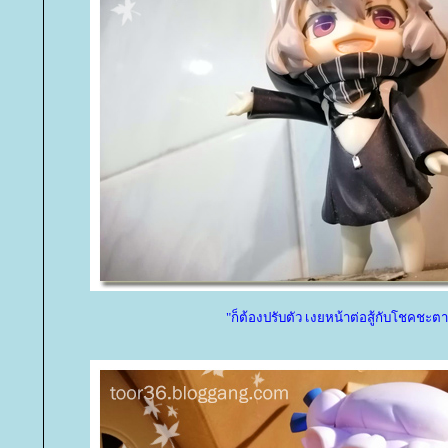
"ก็ต้องปรับตัว เงยหน้าต่อสู้กับโชคชะตา