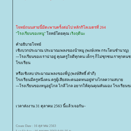
จทย์ถนนสายนี้มีตะพาบครั้งต่อไป หลักกิโลเมตรที่ 264
"โรงเรียนของหนู"
จทย์โดยคุณ
เริงฤดีนะ
คำอธิบายโจทย์
เชิงบวกประมาณ ประมาณเพลงของน้าหมู (พงษ์เทพ กระโดนชำนาญ)
---โรงเรียนของเราน่าอยู่ คุณครูใจดีทุกคน เด็กๆ ก็ไม่ซุกซนเราทุกค
รงเรียน
หรือเชิงลบ ประมาณเพลงของพี่ปู (พงษ์สิทธิ์ คำภี)
รงเรียนมีครูหนึ่งคน ครูผู้เสียสละตนอดทนอยู่ห่างไกลความสบา
---โรงเรียนของหนูอยู่ไกล ไกล๊ ไกล อยากให้คุณคุณหันมอง โรงเรียนขอ
เวลาส่งงาน 31 ตุลาคม 2563 นี้แล้วเจอกัน~
Create Date : 16 ตุลาคม 2563