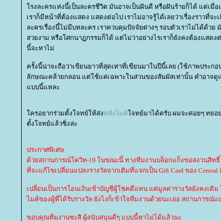
รงละครแห่งนี้เป็นละครชีวิต มันอาจเป็นฝันดี หรือฝันร้ายก็ได้ แต่เมื่
เราก็มีหน้าที่ต้องแสดง แสดงต่อไป เราไม่อาจรู้ได้เลยว่าเรื่องราวที่จะ
ละครเรื่องนี้ไม่มีบทละคร เราควบคุมปัจจัยต่างๆ รอบตัวเราไม่ได้ด้วย
สวยงาม หรือโศกนาฏกรรมก็ได้ แต่ไม่ว่าอย่างไรเราก็ยังคงต้องแสด
นี้จะหาไม่
ครั้งนี้น่าจะถือว่าเขียนยาวที่สุดเท่าที่เขียนมาในปีนี้เลย (ใช้ภาพประก
ลักษณะคล้ายกลอน แต่ใช้แค่เฉพาะในส่วนของสัมผัสเท่านั้น คำอาจดูแปล
บบนี้แหละ
ครอยากร่วมตั้งโจทย์ให้ส่ง
หลังไมค์
จทย์มาได้ครับ ผมจะค่อยๆ ทยอยเอ
ตั้งโจทย์แล้วชิ่งล่ะ
ประกาศพิเศษ
ด้วยสถานการณ์โควิท-19 ในขณะนี้ ทางทีมงานบล็อกแก็งขอสงวนสิทธิ์
ที่จะแก้ไขเปลี่ยนแปลงรางวัลจากเดิมที่แจกเป็น Gift Card ของ Central 
เปลี่ยนเป็นการโอนเงินเข้าบัญชีผู้โชคดีแทน แต่มูลค่ารางวัลยังคงเด
ไมค์ของผู้ที่ได้รับรางวัล ยังไงก็เข้าใจทีมงานด้วยนะเออ สถานการณ
ขอบคุณทีมงานซะสิ ผู้สนับสนุนดีๆ แบบนี้หาไม่ได้แล้วนะ