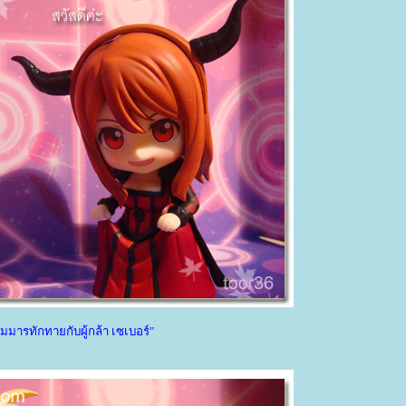
มมารทักทายกับผู้กล้า เซเบอร์"