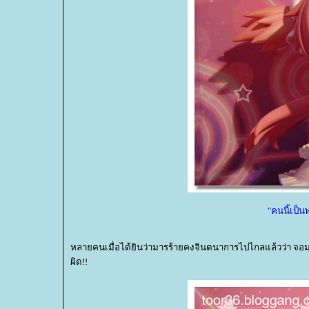
"คนนี้เป็น
หลายคนเมื่อได้ยินว่ามารร้ายคงจินตนาการไปไกลแล้วว่า จอม
ผิด!!