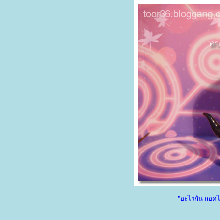
"อะไรกัน ถอดไ