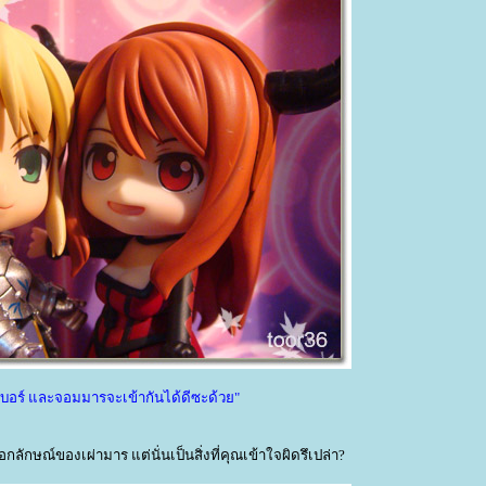
เบอร์ และจอมมารจะเข้ากันได้ดีซะด้วย"
กษณ์ของเผ่ามาร แต่นั่นเป็นสิ่งที่คุณเข้าใจผิดรึเปล่า?