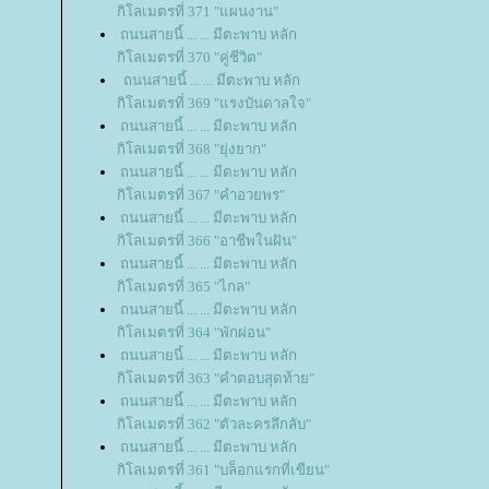
กิโลเมตรที่ 371 "แผนงาน"
ถนนสายนี้ ... ... มีตะพาบ หลัก
กิโลเมตรที่ 370 "คู่ชีวิต"
ถนนสายนี้ ... ... มีตะพาบ หลัก
กิโลเมตรที่ 369 "แรงบันดาลใจ"
ถนนสายนี้ ... ... มีตะพาบ หลัก
กิโลเมตรที่ 368 "ยุ่งยาก"
ถนนสายนี้ ... ... มีตะพาบ หลัก
กิโลเมตรที่ 367 "คำอวยพร"
ถนนสายนี้ ... ... มีตะพาบ หลัก
กิโลเมตรที่ 366 "อาชีพในฝัน"
ถนนสายนี้ ... ... มีตะพาบ หลัก
กิโลเมตรที่ 365 "ไกล"
ถนนสายนี้ ... ... มีตะพาบ หลัก
กิโลเมตรที่ 364 "พักผ่อน"
ถนนสายนี้ ... ... มีตะพาบ หลัก
กิโลเมตรที่ 363 "คำตอบสุดท้าย"
ถนนสายนี้ ... ... มีตะพาบ หลัก
กิโลเมตรที่ 362 "ตัวละครลึกลับ"
ถนนสายนี้ ... ... มีตะพาบ หลัก
กิโลเมตรที่ 361 "บล็อกแรกที่เขียน"