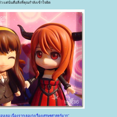
ต่นั่นคือสิ่งที่คุณกำลังเข้าใจผิด
ชอบเธอ เนื่องจากเธอเก่งเรื่องเศรษฐศาสตร์มาก"