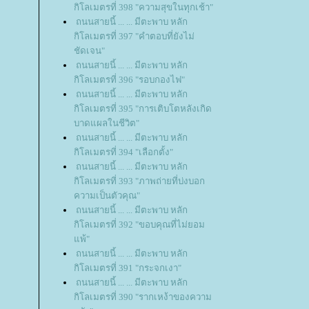
กิโลเมตรที่ 398 "ความสุขในทุกเช้า"
ถนนสายนี้ ... ... มีตะพาบ หลัก
กิโลเมตรที่ 397 "คำตอบที่ยังไม่
ชัดเจน"
ถนนสายนี้ ... ... มีตะพาบ หลัก
กิโลเมตรที่ 396 "รอบกองไฟ"
ถนนสายนี้ ... ... มีตะพาบ หลัก
กิโลเมตรที่ 395 "การเติบโตหลังเกิด
บาดแผลในชีวิต"
ถนนสายนี้ ... ... มีตะพาบ หลัก
กิโลเมตรที่ 394 "เลือกตั้ง"
ถนนสายนี้ ... ... มีตะพาบ หลัก
กิโลเมตรที่ 393 "ภาพถ่ายที่บ่งบอก
ความเป็นตัวคุณ"
ถนนสายนี้ ... ... มีตะพาบ หลัก
กิโลเมตรที่ 392 "ขอบคุณที่ไม่ยอม
พ้"
ถนนสายนี้ ... ... มีตะพาบ หลัก
กิโลเมตรที่ 391 "กระจกเงา"
ถนนสายนี้ ... ... มีตะพาบ หลัก
กิโลเมตรที่ 390 "รากเหง้าของความ