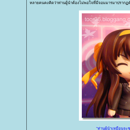
หลายคนคงคิดว่าท่านผู้นำต้องไม่พอใจที่มีจอมมารมาปรากฏตัว แ
"ท่านผู้นำเหมือนจะ