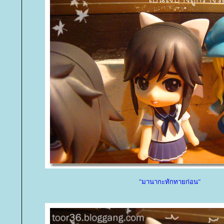
"มานากะทักทายก่อน"