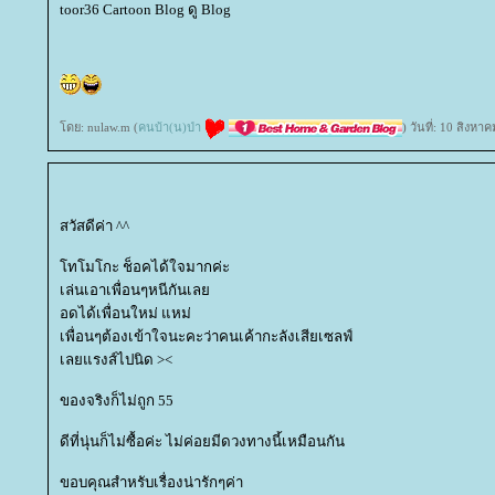
toor36 Cartoon Blog ดู Blog
ดย: nulaw.m (
คนบ้า(น)ป่า
) วันที่: 10 สิงห
สวัสดีค่า ^^
ทโมโกะ ช็อคได้ใจมากค่ะ
เล่นเอาเพื่อนๆหนีกันเล
อดได้เพื่อนใหม่ แหม่
เพื่อนๆต้องเข้าใจนะคะว่าคนเค้ากะลังเสียเซลฟ์
เลยแรงส์ไปนิด ><
ของจริงก็ไม่ถูก 55
ดีที่นุ่นก็ไม่ซื้อค่ะ ไม่ค่อยมีดวงทางนี้เหมือนกัน
ขอบคุณสำหรับเรื่องน่ารักๆค่า