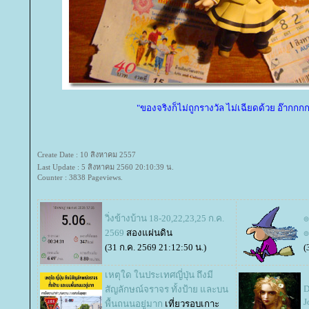
"ของจริงก็ไม่ถูกรางวัล ไม่เฉียดด้วย อ๊ากกกก
Create Date : 10 สิงหาคม 2557
Last Update : 5 สิงหาคม 2560 20:10:39 น.
Counter : 3838 Pageviews.
วิ่งข้างบ้าน 18-20,22,23,25 ก.ค.
๏
2569
สองแผ่นดิน
๏
(31 ก.ค. 2569 21:12:50 น.)
(
เหตุใด ในประเทศญี่ปุ่น ถึงมี
D
สัญลักษณ์จราจร ทั้งป้าย และบน
J
พื้นถนนอยู่มาก
เที่ยวรอบเกาะ