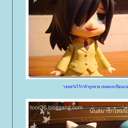
"เธอหวังไว้ว่าถ้าถูกหวย เธอคงจะป๊อบแน่