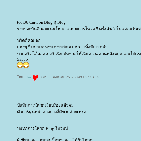
toor36 Cartoon Blog ดู Blog
ระบบจะบันทึกคะแนนโหวต เฉพาะการโหวต 5 ครั้งล่าสุดในแต่ละวันเท่
หวัดดีคุณ ต่อ
หะๆ วิ่งตามตะพาบ ซะเหนื่อย แฮ่ก .. เพิ่งปั่นเสดอ่ะ..
บอกตรีง ไอ้ลอตเตอรี่ เนี่ย มันพาลให้เฉียด จน ตอนหลังหยุด เล่นไปแระ
55555
ดย:
tifun
วันที่: 11 สิงหาคม 2557 เวลา:18:37:31 น.
บันทึกการโหวตเรียบร้อยแล้วค่ะ
ตัวการ์ตูนหน้าตาอย่างงี้มีขายด้วยเหรอ
บันทึกการโหวต Blog ในวันนี้
ผู้เขียน Blog หมวดเนื้อหา Blog ได้รับโหวต