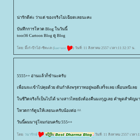
น่ารักดีค่ะ ว่าแต่ ของจริงไม่เฉียดเลยนะคะ
บันทึกการโหวต Blog ในวันนี้
toor36 Cartoon Blog ดู Blog
ดย: มี๊เก๋+ป๊าโอ๋=ซีทะเล (
kae+aoe
) วันที่: 11 สิงหาคม 2557 เวลา:11:32:37 น.
5555++ อ่านแล้วก็ขำนะครับ
เพื่อนจะเข้าไปคุยด้วย ดันกำลังพรุสวาทอยู่พอดีเสร็จเลย เพื่อนหนีเล
นชีวิตจริงก็เป็นไปได้ นางสาวไทยยังต้องคืนมงกุฎเลย คำพูดสำคัญม
หวตการ์ตูนให้เลยนะครับน้องต่อ ^^
วันนี้ผมมาจู่โจมก่อนครับ 555++
ดย:
วนารักษ์
วันที่: 11 สิงหาคม 2557 เวลา:1