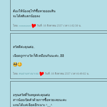
ต้องให้น้องคุโรกิซื้อหวยออมสิน
จะได้สติแตกน้อยลง
ดย:
rommunee
วันที่: 10 สิงหาคม 2557 เวลา:1:02:50 น.
สวัสดีค่ะคุณต่อ..
เฉียดถูกรางวัล ก็ดีเหมือนกันนะค่ะ..อิอิ
ดย:
คนผ่านทางมาเจอ
วันที่: 10 สิงหาคม 2557 เวลา:6:49:02 น.
อรุณสวัสดิ์วันหยุดค่ะคุณต่อ
สาวน้อยเปิดตัวด้วยการซื้อหวยเลยนะคะ
ถมได้แค่เฉียดอีกเนาะ ^__^