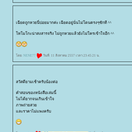
เฉียดถูกหวยนี่บ่อยมากค่ะ เฉียดอยู่นั่นไม่โดนตรงๆซักที ^^
ทโมโกะน่าสงสารจริง ไม่ถูกหวยแล้วยังไม่ใครเข้าใจอีก ^^
ดย:
NENE77
วันที่: 11 สิงหาคม 2557 เวลา:23:45:21 น.
สวัสดียามเช้าครับน้องต่อ
คำสอนของหนังสือเล่มนี้
ไม่ได้ยากจนเกินเข้าใจ
ภาพถ่ายสว
ละราคาไม่แพงครับ