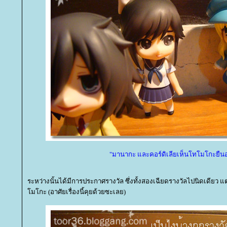
"มานากะ และคอร์ดิเลียเห็นโทโมโกะยืนอย
ระหว่างนั้นได้มีการประกาศรางวัล ซึ่งทั้งสองเฉียดรางวัลไปนิดเดียว แต
มโกะ (อาศัยเรื่องนี้คุยด้วยซะเลย)