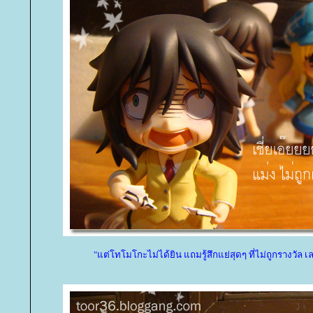
"แต่โทโมโกะไม่ได้ยิน แถมรู้สึกแย่สุดๆ ที่ไม่ถูกรางวัล เล