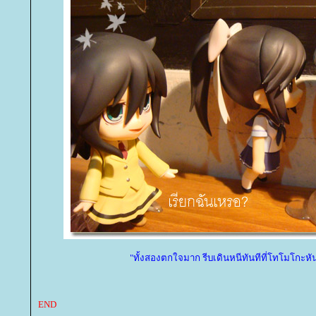
"ทั้งสองตกใจมาก รีบเดินหนีทันทีที่โทโมโกะห
END