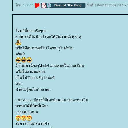
ดย:
กะว่าก๋า
วันที่: 1 สิงหาคม 2566 เวลา:5:
จทย์นี้ยากจริงๆค่ะ
ากตรงที่ไม่มีอะไรจะให้สัมภาษณ์ หุ หุ หุ
หรือให้สัมภาษณ์ไป ใครจะรู้ไปทำไม
คริคริ
ถ้าไม่เอาน้องๆModel มาแสดงในงานเขียน
หรือในงานตะพาบ
ก็ไม่ใช่ Toor 's Style น่ะซิ
เออ..
ช่างไม่รู้อะไรบ้างเลย..
ล้วModel น้องๆก็มีเอกลักษณ์น่ารักจะตายไป
หาชมได้ที่นี่ทที่เดียว
บบสม่ำเสมอ
ส่งการบ้านตะพาบค่า..