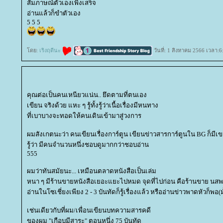
สัมภาษณ์ตัวเองเพิ่งเสร็จ
อ่านแล้วก็ขำตัวเอง
5 5 5
ดย:
เริงฤดีนะ
วันที่: 1 สิงหาคม 2566 เวลา:6
คุณต่อเป็นคนเหนียวแน่น.. ยึดตามที่ตนเอง
เขียน จริงด้วย แหะ ๆ รู้ทั้งรู้ว่าเนื้อเรื่องมีหนทาง
ที่เบาบางจะทอดให้คนเดินเข้ามาสู่วงการ
ผมสังเกตนะว่า คนเขียนเรื่องการ์ตูน เขียนข่าวสารการ์ตูนใน BG ก็มีเข
รู้ว่า มีคนจำนวนหนึ่งชอบดูมากกว่าชอบอ่าน
555
ผมว่าทันสมัยนะ... เหมือนตลาดหนังสือเป็นเล่ม
หนา ๆ มีร้านขายหนังสือเยอะแยะไปหมด จุดที่ไปก่อน คือร้านขาย นสพ.รา
อ่านในโซเชี่ยงเพียง 2 - 3 บันทัดก็รู้เรื่องแล้ว หรืออ่านข่าวพาดหัวก็พอ(มั
เช่นเดียวกับที่ผม/เพื่อนเขียนบทความสารคดี
ของผม "เกือบมีสาระ" ตอนหนึ่ง 75 บันทัด