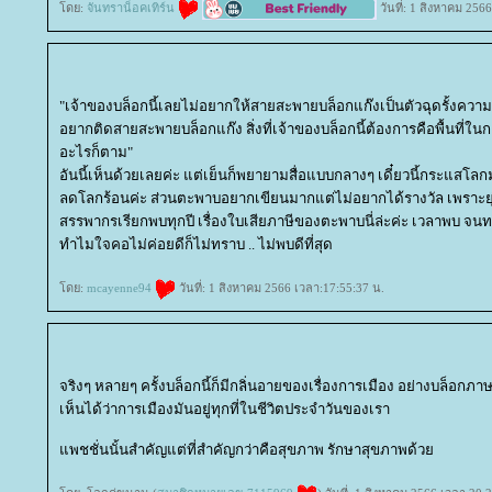
ดย:
จันทราน็อคเทิร์น
วันที่: 1 สิงหาคม 256
"เจ้าของบล็อกนี้เลยไม่อยากให้สายสะพายบล็อกแก๊งเป็นตัวฉุดรั้งความรู้สึ
อยากติดสายสะพายบล็อกแก๊ง สิ่งที่เจ้าของบล็อกนี้ต้องการคือพื้นที่ในกา
อะไรก็ตาม"
อันนี้เห็นด้วยเลยค่ะ แต่เย็นก็พยายามสื่อแบบกลางๆ เดี๋ยวนี้กระแสโล
ลดโลกร้อนค่ะ ส่วนตะพาบอยากเขียนมากแต่ไม่อยากได้รางวัล เพราะย
สรรพากรเรียกพบทุกปี เรื่องใบเสียภาษีของตะพาบนี่ล่ะค่ะ เวลาพบ จนท
ทำไมใจคอไม่ค่อยดีก็ไม่ทราบ .. ไม่พบดีที่สุด
ดย:
mcayenne94
วันที่: 1 สิงหาคม 2566 เวลา:17:55:37 น.
จริงๆ หลายๆ ครั้งบล็อกนี้ก็มีกลิ่นอายของเรื่องการเมือง อย่างบล็อกภาษา
เห็นได้ว่าการเมืองมันอยู่ทุกที่ในชีวิตประจำวันของเรา
พชชั่นนั้นสำคัญแต่ที่สำคัญกว่าคือสุขภาพ รักษาสุขภาพด้ว