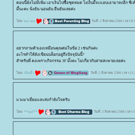
ตอนนี้ยังไม่มีเพิ่ม เอาเงินไปซื้อชุดหมด ไม่งั้นมี้จะแอบเอามาลงอีก ซีเ
มี้นะคะ นั่งยัน นอนยัน ยืนยันเลยค่ะ
ดย:
kae+aoe
วันที่: 2 สิงหาคม 2566 เวลา:8:
อยากถามตัวเองเหมือนคุณต่อในข้อ 2 เช่นกันค่ะ
อะไรทำให้ยังเขียนบล็อกอยู่ถึงปัจจุบันนี้?
สำหรับพี่ คงเพราะกิจกรรม 3F มั๊งคะ ไม่เกี่ยวกับสายสะพายเลยค่ะ
ดย:
เนินน้ำ
วันที่: 2 สิงหาคม 2566 เวลา:11
วะมาเยี่ยมและส่งกำลังใจครับ
ดย:
**mp5**
วันที่: 2 สิงหาคม 2566 เวลา: