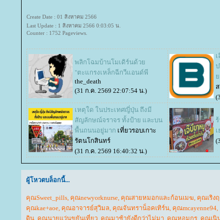
Create Date : 01 สิงหาคม 2566
Last Update : 1 สิงหาคม 2566 0:03:05 น.
Counter : 1752 Pageviews.
เ
พลิกโฉมบ้านโมเดิร์นด้ว
ป
"ตะแกรงเหล็กฉีกวีแอนด์พี
อ
the_death
ส
(31 ก.ค. 2569 22:07:54 น.)
(
เหตุใด ในประเทศญี่ปุ่น ถึงมี
สัญลักษณ์จราจร ทั้งป้าย และบน
ร
พื้นถนนอยู่มาก
เที่ยวรอบเกาะ
เ
รัตนโกสินทร์
(
(31 ก.ค. 2569 16:40:32 น.)
ผู้โหวตบล็อกนี้...
คุณSweet_pills
,
คุณnewyorknurse
,
คุณสายหมอกและก้อนเมฆ
,
คุณเริงฤ
คุณkae+aoe
,
คุณอาจารย์สุวิมล
,
คุณจันทราน็อคเทิร์น
,
คุณmcayenne94
,
ดิน
,
คุณนายแว่นขยันเที่ยว
,
คุณมาช้ายังดีกว่าไม่มา
,
คุณหอมกร
,
คุณเนิ