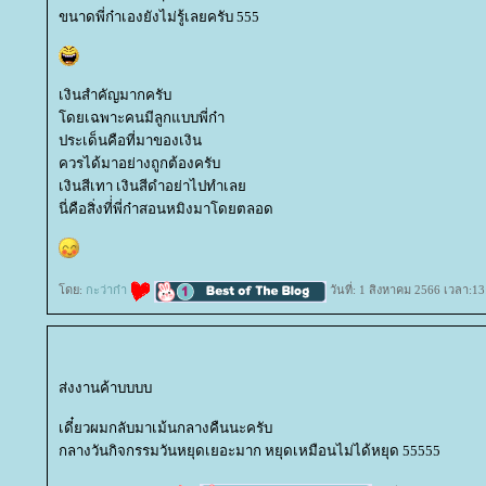
ขนาดพี่ก๋าเองยังไม่รู้เลยครับ 555
เงินสำคัญมากครับ
ดยเฉพาะคนมีลูกแบบพี่ก๋า
ประเด็นคือที่มาของเงิน
ควรได้มาอย่างถูกต้องครับ
เงินสีเทา เงินสีดำอย่าไปทำเล
นี่คือสิ่งที่่พี่ก๋าสอนหมิงมาโดยตลอด
ดย:
กะว่าก๋า
วันที่: 1 สิงหาคม 2566 เวลา:13
ส่งงานค้าบบบบ
เดี๋ยวผมกลับมาเม้นกลางคืนนะครับ
กลางวันกิจกรรมวันหยุดเยอะมาก หยุดเหมือนไม่ได้หยุด 55555