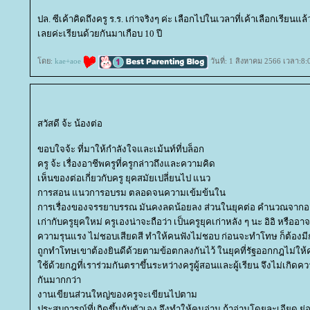
ปล. ซีเค้าคิดถึงครู ร.ร. เก่าจริงๆ ค่ะ เลือกไปในเวลาที่เค้าเลือกเรียนแล้ว 
เลยค่ะเรียนด้วยกันมาเกือบ 10 ปี
ดย:
kae+aoe
วันที่: 1 สิงหาคม 2566 เวลา:8:
สวัสดี จ้ะ น้องต่อ
ขอบใจจ้ะ ที่มาให้กำลังใจและเม้นท์ที่บล็อก
ครู จ้ะ เรื่องอาชีพครูที่ครูกล่าวถึงและความคิด
เห็นของต่อเกี่ยวกับครู ยุคสมัยเปลี่ยนไป แนว
การสอน แนวการอบรม ตลอดจนความเข้มข้นใน
การเรื่องของจรรยาบรรณ มันคงลดน้อยลง ส่วนในยุคต่อ คำนวณจากอาย
เก่ากับครูยุคใหม่ ครูเองน่าจะถือว่า เป็นครูยุคเก่าหลัง ๆ นะ อิอิ หรือ
ความรุนแรง ไม่ชอบเสียดสี ทำให้คนฟังไม่ชอบ ก่อนจะทำโทษ ก็ต้องมีก
ถูกทำโทษเขาต้องยินดีด้วยตามข้อตกลงกันไว้ ในยุคที่รัฐออกกฎไม่ให้ครู
ช้ด้วยกฎที่เราร่วมกันตราขึ้นระหว่างครูผู้สอนและผู้เรียน จึงไม่เกิด
กันมากกว่า
งานเขียนส่วนใหญ่ของครูจะเขียนไปตาม
ประสบการณ์ที่เกิดขึ้นกับตัวเอง จึงทำให้คนอ่าน ถ้าอ่านโดยละเอียด ย่อม