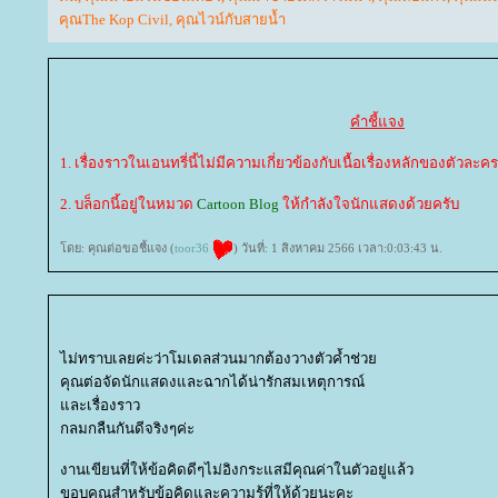
คุณThe Kop Civil
,
คุณไวน์กับสายน้ำ
คำชี้แจง
1. เรื่องราวในเอนทรี่นี้ไม่มีความเกี่ยวข้องกับเนื้อเรื่องหลักของตัวละคร
2. บล็อกนี้อยู่ในหมวด
Cartoon Blog
ห้กำลังใจนักแสดงด้วยครับ
ดย: คุณต่อขอชี้แจง (
toor36
) วันที่: 1 สิงหาคม 2566 เวลา:0:03:43 น.
ไม่ทราบเลยค่ะว่าโมเดลส่วนมากต้องวางตัวค้ำช่ว
คุณต่อจัดนักแสดงและฉากได้น่ารักสมเหตุการณ์
ละเรื่องราว
กลมกลืนกันดีจริงๆค่ะ
งานเขียนที่ให้ข้อคิดดีๆไม่อิงกระแสมีคุณค่าในตัวอยู่แล้ว
ขอบคุณสำหรับข้อคิดและความรู้ที่ให้ด้วยนะคะ