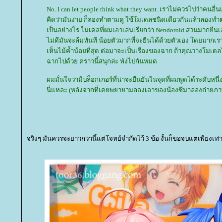
No. I can let people think what they want. เราไม่ควรไปว่าคนอื่น
คิดว่ามันง่าย ก็ลองทำตามดู ใช้โมเดลชนิดเดียวกันแล้วลองทำตาม
เป็นอย่างไร โมเดลที่ผมเอาเล่นเรียกว่า Nendoroid ส่วนมากยืนเ
ไม่ดีมันจะล้มทันที น้อยตัวมากที่จะยืนได้ด้วยตัวเอง โดยมากเ
เห็นไม้ค้ำน้อยที่สุด ต่อมาจะเป็นเรื่องของฉาก ถ้าคุณวางโมเดลไ
ฉากไปด้วย คราวนี้สนุกล่ะ พังไปกันหมด
ผมมั่นใจว่ามีบล็อกเกอร์ที่น่าจะยืนยันในจุดที่ผมพูดได้ระดับหน
นี่แหละ (หลังจากที่เคยพยายามลองเอาของน้องซีมาลองถ่ายภาพแ
จริงๆ มันควรจะยาวกว่านี้แต่โจทย์จำกัดไว้ 3 ข้อ งั้นก็ขอจบแต่เพียงเท่า