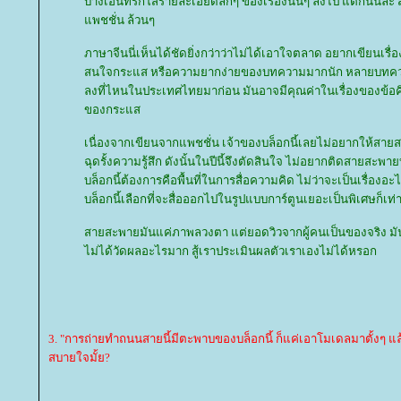
บางเอนทรี่ก็ใส่รายละเอียดลึกๆ ของเรื่องนั้นๆ ลงไป แต่ก็นั่นล่ะ 
พชชั่น ล้วนๆ
ภาษาจีนนี่เห็นได้ชัดยิ่งกว่าว่าไม่ได้เอาใจตลาด อยากเขียนเรื่
สนใจกระแส หรือความยากง่ายของบทความมากนัก หลายบทความ
ลงที่ไหนในประเทศไทยมาก่อน มันอาจมีคุณค่าในเรื่องของข้อคิดท
ของกระแส
เนื่องจากเขียนจากแพชชั่น เจ้าของบล็อกนี้เลยไม่อยากให้สาย
ฉุดรั้งความรู้สึก ดังนั้นในปีนี้จึงตัดสินใจ ไม่อยากติดสายสะพายบ
บล็อกนี้ต้องการคือพื้นที่ในการสื่อความคิด ไม่ว่าจะเป็นเรื่องอ
บล็อกนี้เลือกที่จะสื่อออกไปในรูปแบบการ์ตูนเยอะเป็นพิเศษก็เท่า
สายสะพายมันแค่ภาพลวงตา แต่ยอดวิวจากผู้คนเป็นของจริง มั
ไม่ได้วัดผลอะไรมาก สู้เราประเมินผลตัวเราเองไม่ได้หรอก
3. "การถ่ายทำถนนสายนี้มีตะพาบของบล็อกนี้ ก็แค่เอาโมเดลมาตั้งๆ แล
สบายใจมั้ย?