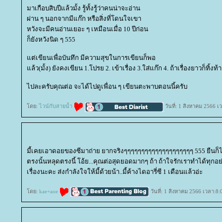
มาเกือบสิบปีแล้วมั้ง รู้ทั้งรู้ว่าคนน่าจะอ่าน
ผ่าน ๆ นอกจากมีแก๊ก หรือสิ่งที่โดนใจเขา
หวังจะมีคนอ่านเยอะ ๆ เหมือนเมื่อ 10 ปีก่อน
ก็ยังหวังนิด ๆ 555
ต่เขียนเพื่อบันทึก มีความสุขในการเขียนก็พอ
ล้ว(มั้ง) ยังคงเขียน 1.โปรย 2. เข้าเรื่อง 3.ใส่แก๊ก 4. ถ้าเรื่องยาวก็ทิ
ไปละครับคุณต่อ จะได้ไปดูเพื่อน ๆ เขียนตะพาบตอนนี้ครับ
ดย:
ไวน์กับสายน้ำ
วันที่: 1 สิงหาคม 2566 เ
มี้เคยเอาดอยของซีมาถ่าย ยากจริงๆๆๆๆๆๆๆๆๆๆๆๆๆๆๆๆๆๆๆๆ 555 ยืนก็ไม่
ตรงนั้นหลุดตรงนี้ โอ้ย...คุณต่อสุดยอดมากๆ ถ้า ถ้าใจรักเราทำได้ทุกอ
เรื่องนะคะ ส่งกำลังใจให้มี้ด้วยน้า..มี้ค้างไดอารี่ซี 1 เดือนแล้วอ่ะ
ดย:
kae+aoe
วันที่: 1 สิงหาคม 2566 เวลา:8: