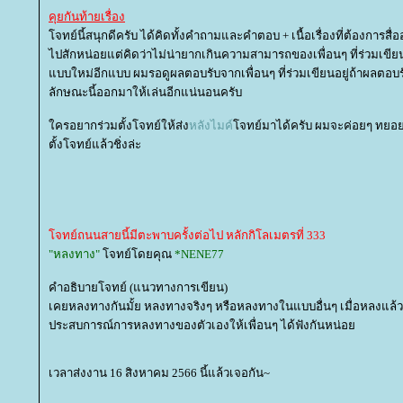
คุยกันท้ายเรื่อง
จทย์นี้สนุกดีครับ ได้คิดทั้งคำถามและคำตอบ + เนื้อเรื่องที่ต้องการส
ไปสักหน่อยแต่คิดว่าไม่น่ายากเกินความสามารถของเพื่อนๆ ที่ร่วมเขียนด
บบใหม่อีกแบบ ผมรอดูผลตอบรับจากเพื่อนๆ ที่ร่วมเขียนอยู่ถ้าผลตอบรั
ลักษณะนี้ออกมาให้เล่นอีกแน่นอนครับ
ครอยากร่วมตั้งโจทย์ให้ส่ง
หลังไมค์
จทย์มาได้ครับ ผมจะค่อยๆ ทยอยเอ
ตั้งโจทย์แล้วชิ่งล่ะ
จทย์ถนนสายนี้มีตะพาบครั้งต่อไป หลักกิโลเมตรที่ 333
"หลงทาง"
จทย์โดยคุณ
*NENE77
คำอธิบายโจทย์ (แนวทางการเขียน)
เคยหลงทางกันมั้ย หลงทางจริงๆ หรือหลงทางในแบบอื่นๆ เมื่อหลงแล้ว
ประสบการณ์การหลงทางของตัวเองให้เพื่อนๆ ได้ฟังกันหน่อ
เวลาส่งงาน 16 สิงหาคม 2566 นี้แล้วเจอกัน~