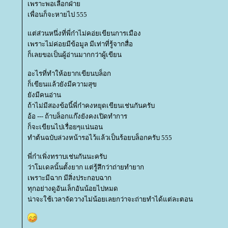
เพราะพอเลือกฝ่า
เพื่อนก็จะหายไป 555
ต่ส่วนหนึ่งที่พี่ก๋าไม่คอ่ยเขียนการเมือง
เพราะไม่ค่อยมีข้อมูล มีเท่าที่รู้จากสื่อ
ก็เลยขอเป็นผู้อ่านมากกว่าผู้เขียน
อะไรที่ทำให้อยากเขียนบล็อก
ก็เขียนแล้วยังมีความสุข
ังมีคนอ่าน
ถ้าไม่มีสองข้อนี้พี่ก๋าคงหยุดเขียนเช่นกันครับ
อ้อ --- ถ้าบล็อกแก๊งยังคงเปิดทำการ
ก็จะเขียนไปเรื่อยๆแน่นอน
ทำต้นฉบับล่วงหน้ารอไว้แล้วเป็นร้อยบล็อกครับ 555
พี่ก๋าเพิ่งทราบเช่นกันนะครับ
ว่าโมเดลนั้นตั้งยาก แต่รู้สึกว่าถ่ายทำยาก
เพราะมีฉาก มีสิ่งประกอบฉาก
ทุกอย่างดูอันเล็กอันน้อยไปหมด
น่าจะใช้เวลาจัดวางไม่น้อยเลยกว่าจะถ่ายทำได้แต่ละตอน