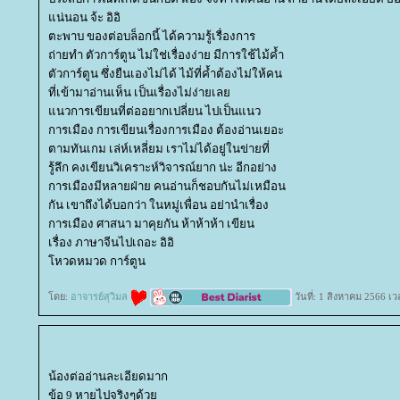
น่นอน จ้ะ อิอิ
ตะพาบ ของต่อบล็อกนี้ ได้ความรู้เรื่องการ
ถ่ายทำ ตัวการ์ตูน ไม่ใช่เรื่องง่าย มีการใช้ไม้ค้ำ
ตัวการ์ตูน ซึ่งยืนเองไม่ได้ ไม้ที่ค้ำต้องไม่ให้คน
ที่เข้ามาอ่านเห็น เป็นเรื่องไม่ง่ายเล
นวการเขียนที่ต่ออยากเปลี่ยน ไปเป็นแนว
การเมือง การเขียนเรื่องการเมือง ต้องอ่านเยอะ
ตามทันเกม เล่ห์เหลี่ยม เราไม่ได้อยู่ในข่ายที่
รู้ลึก คงเขียนวิเคราะห์วิจารณ์ยาก น่ะ อีกอย่าง
การเมืองมีหลายฝ่าย คนอ่านก็ชอบกันไม่เหมือน
กัน เขาถึงได้บอกว่า ในหมู่เพื่อน อย่านำเรื่อง
การเมือง ศาสนา มาคุยกัน ห้าห้าห้า เขียน
เรื่อง ภาษาจีนไปเถอะ อิอิ
หวดหมวด การ์ตูน
ดย:
อาจารย์สุวิมล
วันที่: 1 สิงหาคม 2566 เ
น้องต่ออ่านละเอียดมาก
ข้อ 9 หายไปจริงๆด้ว