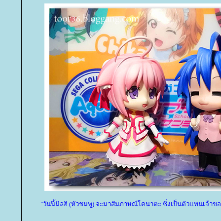
"วันนี้มิลฮิ (หัวชมพู) จะมาสัมภาษณ์โคนาตะ ซึ่งเป็นตัวแทนเจ้าข