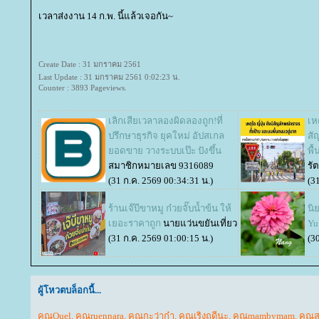
เวลาส่งงาน 14 ก.พ. นี้แล้วเจอกัน~
Create Date : 31 มกราคม 2561
Last Update : 31 มกราคม 2561 0:02:23 น.
Counter : 3893 Pageviews.
เลิกเสียเวลาลองผิดลองถูก!ที่
เห
ปรึกษาธุรกิจ ยุคใหม่ อัปสเกล
สั
อดขาย วางระบบเป๊ะ ปังขึ้น
พื
สมาชิกหมายเลข 9316089
รั
(31 ก.ค. 2569 00:34:31 น.)
(3
ร้านเจ๊บีขาหมู ก๋วยจั๊บน้ำข้น ให้
นิ
เยอะราคาถูก
นายแว่นขยันเที่ยว
Yur
(31 ก.ค. 2569 01:00:15 น.)
(3
ผู้โหวตบล็อกนี้...
คุณQuel
,
คุณruennara
,
คุณกะว่าก๋า
,
คุณเริงฤดีนะ
,
คุณmambymam
,
คุณส