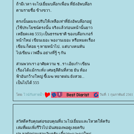
ถ้ามีเวลา จะไปเยี่ยมบล๊อกเพื่อน ที่ยังอัพบล๊อก
ตามรายชื่อ ข้างขวา..
ตรงนั้นผมจะปรับให้เหลือเท่าที่ยังอัพบล๊อกอยู่
(ใช้ประโยชน์ตรงนั้น จริงแล้วก่อนหน้านั้นยาว
เหยียดเลย 555) เป็นธรรมชาติ ของบล๊อกเกอร์
หน้าใหม่ เขียนเยอะ พองานเยอะ หรือหมดเรื่อง
เขียน ก็ค่อย ๆ หายหน้าไป.. แต่บางคนหัน
ไปเขียน เวฟอื่น อย่างที่รู้ ๆ กัน
ส่วนพวกเรา อาศัยความ ช...รา เอ้ยเก๋า เขียน
เรื่องได้แม้กระทั่ง เศษธุลีดินที่สวย ยัน ท้อง
ฟ้าอันกว้างใหญ่ ขี้เมฆ หยาดฝน ยังสวย...
เป็นไปได้ 555
ดย:
ไวน์กับสายน้ำ
วันที่: 1 กุมภาพันธ์ 256
สวัสดีครับคุณต่อขอบคุณที่แวะไปเยี่ยมและโหวตให้ครับ
เล่มที่ผมเพิ่งรีวิวไป มันสยองพอดูเลยครับ
ปล.ลาพักผ่อนสามวันครับ เดี๋ยวจะแวะมาใหม่