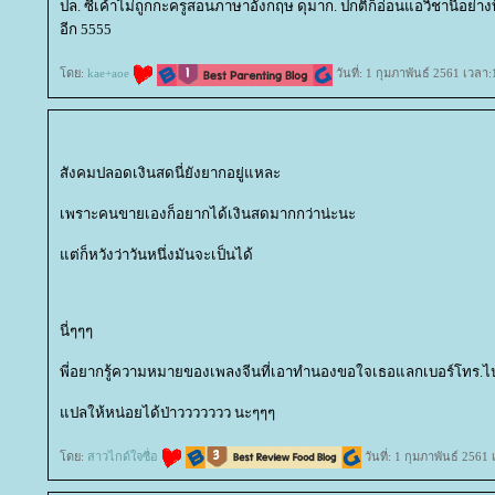
ปล. ซีเค้าไม่ถูกกะครูสอนภาษาอังกฤษ ดุมาก. ปกติก็อ่อนแอวิชานี้อย่างที
อีก 5555
ดย:
kae+aoe
วันที่: 1 กุมภาพันธ์ 2561 เวลา
สังคมปลอดเงินสดนี่ยังยากอยู่แหละ
เพราะคนขายเองก็อยากได้เงินสดมากกว่าน่ะนะ
ต่ก็หวังว่าวันหนึ่งมันจะเป็นได้
นี่ๆๆๆ
พี่อยากรู้ความหมายของเพลงจีนที่เอาทำนองขอใจเธอแลกเบอร์โทร.ไป
ปลให้หน่อยได้ป่าววววววว นะๆๆๆ
ดย:
สาวไกด์ใจซื่อ
วันที่: 1 กุมภาพันธ์ 2561