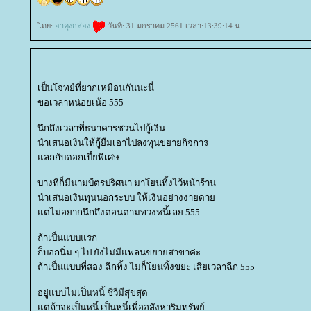
ดย:
อาคุงกล่อง
วันที่: 31 มกราคม 2561 เวลา:13:39:14 น.
เป็นโจทย์ที่ยากเหมือนกันนะนี่
ขอเวลาหน่อยเน้อ 555
นึกถึงเวลาที่ธนาคารชวนไปกู้เงิน
นำเสนอเงินให้กู้ยืมเอาไปลงทุนขยายกิจการ
ลกกับดอกเบี้ยพิเศษ
บางทีก็มีนามบ้ตรปริศนา มาโยนทิ้งไว้หน้าร้าน
นำเสนอเงินทุนนอกระบบ ให้เงินอย่างง่ายดา
ต่ไม่อยากนึกถึงตอนตามทวงหนี้เลย 555
ถ้าเป็นแบบแรก
ก็บอกนิ่ม ๆ ไป ยังไม่มีแพลนขยายสาขาค่ะ
ถ้าเป็นแบบที่สอง ฉีกทิ้ง ไม่ก็โยนทิ้งขยะ เสียเวลาฉีก 555
อยู่แบบไม่เป็นหนี้ ชีวีมีสุขสุด
ต่ถ้าจะเป็นหนี้ เป็นหนี้เพื่ออสังหาริมทรัพย์