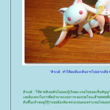
"คิวเบย์ : ทำให้ผมต้องเดินจากไปอย่างเดีย
คิวเบย์ : "ให้ตายสิเธอดันไม่ยอมกู้เงินผม แถมไม่ยอมเซ็นสัญญา
เลยล้มเหลวในการยึดอำนาจแบบถาวร ผมปวดใจนะฮ๊าฟฟฟฟที่เห็นจ
ต้นขึ้นแล้ว ผมดูก็รู้ว่าเธอต้องล้มเหลวแน่นอนเพราะเธอไม่ยอมกู