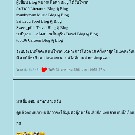
ผู้เขียน Blog หมวดเนื้อหา Blog ได้รับโหวต
กะว่าก๋า Literature Blog ดู Blog
mambymam Music Blog ดู Blog
Sai Eeuu Food Blog ดู Blog
Sweet_pills Travel Blog ดู Blog
บาบิบูเบะ...แปลงกายเป็นบูริน Travel Blog ดู Blog
toor36 Cartoon Blog ดู Blog
ระบบจะบันทึกคะแนนโหวต เฉพาะการโหวต 10 ครั้งล่าสุดในแต่ละวันเท
คิวเบย์นี่ธุรกิจมาก่อนเลยเนาะ สวัสดียามสายๆค่ะคุณต่อ
ดย:
ล้งเล้งลัลล้า
วันที่: 31 มกราคม 2561 เวลา:10:56:27 น.
มาเยี่ยมชม มาทักทายครับ
ดูแล้วตอนแรกผมนึกว่าจะใช้มุมตัวตุ๊กตาล้่มเสียอีก แต่เล่าแบบนี้ก็เป็นเ
อิอิ