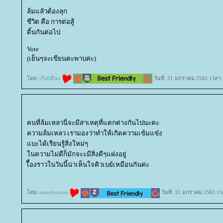
ล้มแลัวต้องลุก
ชีวิต คือ การต่อสู้
ดิ้นกันต่อไป
Vote
(เย็นๆจะเขียนตะพาบค่ะ)
ดย:
เริงฤดีนะ
วันที่: 31 มกราคม 2561 เวลา:
คนที่ล้มเหลวนี่จะมีสาเหตุที่แตกต่างกันไปนะคะ
ความล้มเหลว เรามองว่าทำให้เกิดความเข้มแข๋ง
บะได้เรียนรู้สิ่งใหม่ๆ
นความไม่ดีก็มักจะะมีสิ่งดีๆแฝงอยู่
เีื่องราวในวันนี้น่าเห็นใจคิวเบย์เหมือนกันค่ะ
ดย:
mambymam
วันที่: 31 มกราคม 2561 เว