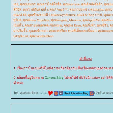
เล
,
คุณหอมกร
,
คุณสาวไกด์ใจซื่อ
,
คุณkae+aoe
,
คุณล้งเล้งลัลล้า
,
คุณJi
ลีกีปัส
,
คุณไวน์กับสายน้ำ
,
คุณ**mp5**
,
คุณกาปอมซ่า
,
คุณhaiku
,
คุณบา
คุณALDI
,
คุณข้ามขอบฟ้า
,
คุณnewyorknurse
,
คุณThe Kop Civil
,
คุณภา
สุวิมล
,
คุณRinsa Yoyolive
,
คุณInsignia_Museum
,
คุณAppleWi
,
คุณMax 
เนินน้ำ
,
คุณสายหมอกและก้อนเมฆ
,
คุณSai Eeuu
,
คุณกิ่งฟ้า
,
คุณชีริว
,
คุ
บานริมรั้ว
,
คุณหงต้าหยา
,
คุณเกศสุริยง
,
คุณที่เห็นและเป็นมา
,
คุณmcaye
tuk@korat
,
คุณmariabamboo
คำชี้แจง
1. เรื่องราวในเอนทรี่นี้ไม่มีความเกี่ยวข้องกับเนื้อเรื่องหลักของตัวละคร
2. บล็อกนี้อยู่ในหมวด
Cartoon Blog
ปรดให้กำลังใจนักแสดง อย่าให้ต้อง
ด้วยล่ะ
ดย: คุณต่อขอชี้แจง (
toor36
) วันที่: 31 มก