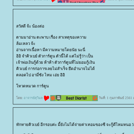
สวัสดี จ้ะ น้องต่อ
ตามมาอ่าน ตะพาบ เรื่อง สาเหตุของความ
ล้มเหลว จ้ะ
อ่านจากเนื้อหา มีความหมายโดยนัย นะนี่
อิอิ จำคิวเบย์ ตัวการ์ตูน ตัวนี้ได้ แต่ไม่รู้ว่า เป็น
เจ้าพ่อเงินกู้ด้วย ห้าห้า ตัวการ์ตูนที่ไม่ยอมกู้เงิน
คิวเบย์ การก่อการเลยไม่สำเร็จ ยึดอำนาจไม่ได้
ตลอดไป อามี่ซัง ไหม เอ่ย อิอิ
หวดหมวด การ์ตูน
ดย:
อาจารย์สุวิมล
วันที่: 1 กุมภาพันธ์ 2561
ทักทายคิวเบย์ อีกรอบค่ะ มี้ยังไม่ได้จ่ายค่าเทอมของซี จะกู้ดีไหมหนอ 