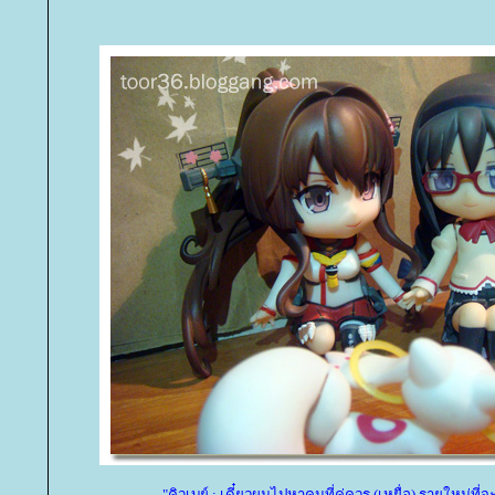
"คิวเบย์ : เดี๋ยวผมไปหาคนที่คู่ควร (เหยื่อ) รายใหม่ที่จะ