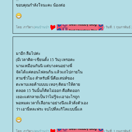
ขอบคุณกำลังใจนะคะ น้องต่อ
ดย: ภาวิดา (
คนบ้านป่า
) วันที่: 1 กุมภาพัน
มาอีก ลืมไปค่ะ
(มีเวลาคิด+เขียนตั้ง 15 วัน) เหรอคะ
นานเหมือนกันนิ แต่บางคนอย่างพี่
จัดได้แค่ตอนไฟลนก้น แล้วแถไปภายใน
สามชั่วโมง สำหรับพี่ นี่คือเสน่ห์ของ
ตะพาบเลยค้าบบบบ เหอๆ คิดมาให้ตา
ตลอด 15 วันนั้นก็คิดไม่ออก คือคิดออก
เยอะแต่กลายเป็นว่าไม่รู้จะเอาอะไรถูก
พอหมดเวลาก็เลือกมาอย่างนึงแล้วสั่งตัวเอง
ว่า เอานี่หละฟระ จบไปที่ละกิโลแบบนี้แล
ดย: ภาวิดา (
คนบ้านป่า
) วันที่: 1 กุมภาพัน