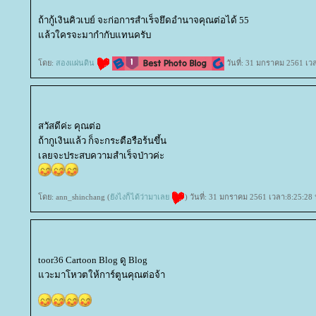
ถ้ากู้เงินคิวเบย์ จะก่อการสำเร็จยึดอำนาจคุณต่อได้ 55
ล้วใครจะมากำกับแทนครับ
ดย:
สองแผ่นดิน
วันที่: 31 มกราคม 2561 เว
สวัสดีค่ะ คุณต่อ
ถ้ากูเงินแล้ว ก็จะกระตือรือร้นขึ้น
เลยจะประสบความสำเร็จป่าวค่ะ
ดย: ann_shinchang (
ังไงก็ได้ว่ามาเล
) วันที่: 31 มกราคม 2561 เวลา:8:25:28 
toor36 Cartoon Blog ดู Blog
วะมาโหวตให้การ์ตูนคุณต่อจ้า