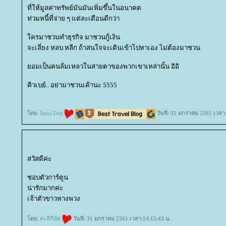
ที่ให้มูลค่าทรัพย์มันมันเพิ่มขึ้นในอนาคต
ท่วมหนี้ที่จ่าย ๆ แต่ละเดือนดีกว่า
ครมาชวนทำธุรกิจ มาชวนกู้เงิน
จะเลี่ยง หลบ หลีก ถ้าสนใจจะเดินเข้าไปหาเอง ไม่ต้องมาชวน
อมเป็นคนล้มเหลวในสายตาของพวกเขาเหล่านั้น อิอิ
คิวเบย์.. อย่ามาชวนเค้านะ 5555
ดย:
JinnyTent
วันที่: 31 มกราคม 2561 เวลา
สวัสดีค่ะ
ชอบตัวการ์ตูน
น่ารักมากค่ะ
เจ้าตัวขาวหางพวง
ดย:
ตะลีกีปัส
วันที่: 31 มกราคม 2561 เวลา:14:15:43 น.