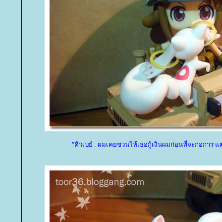
"คิวเบย์ : ผมเคยชวนให้เธอกู้เงินผมก่อนที่จะก่อการ แ