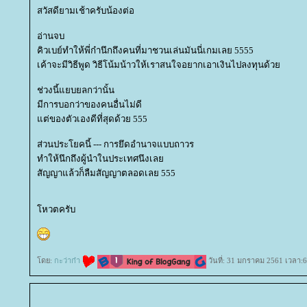
สวัสดียามเช้าครับน้องต่อ
อ่านจบ
คิวเบย์ทำให้พี่ก๋านึกถึงคนที่มาชวนเล่นมันนี่เกมเลย 5555
เค้าจะมีวิธีพูด วิธีโน้มน้าวให้เราสนใจอยากเอาเงินไปลงทุนด้ว
ช่วงนี้แยบยลกว่านั้น
มีการบอกว่าของคนอื่นไม่ดี
ต่ของตัวเองดีที่สุดด้วย 555
ส่วนประโยคนี้ --- การยึดอำนาจแบบถาวร
ทำให้นึกถึงผู้นำในประเทศนึงเล
สัญญาแล้วก็ลืมสัญญาตลอดเลย 555
หวตครับ
ดย:
กะว่าก๋า
วันที่: 31 มกราคม 2561 เวลา:6