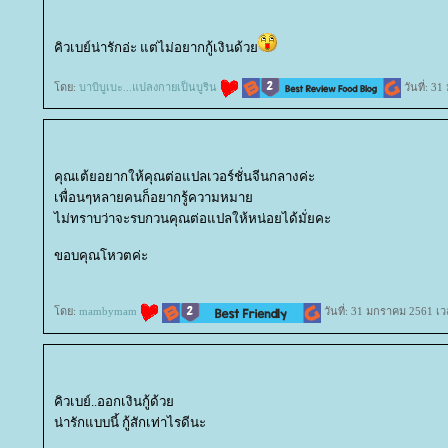
คิวเบย์น่ารักอ่ะ แต่ไม่อยากกู้เงินด้ว
ดย:
บาบิบูเบะ...แปลงกายเป็นบูริน
วันที่: 3
คุณเต้ยอยากให้คุณต่อแปลเวอร์ชั่นจีนกลางค่ะ
เพื่อนๆหลายคนก็อยากรู้ความหมา
ไม่ทราบว่าจะรบกวนคุณต่อแปลให้หน่อยได้มั่ยคะ
ขอบคุณโหวตค่ะ
ดย:
mambymam
วันที่: 31 มกราคม 2561 เว
คิวเบย์..ออกเงินกู้ด้ว
น่ารักแบบนี้ กู้สักเท่าไรดีนะ