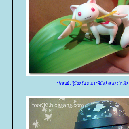
"คิวเบย์ : รู้มั้ยครับ คนเราที่มันล้มเหลวมันมี