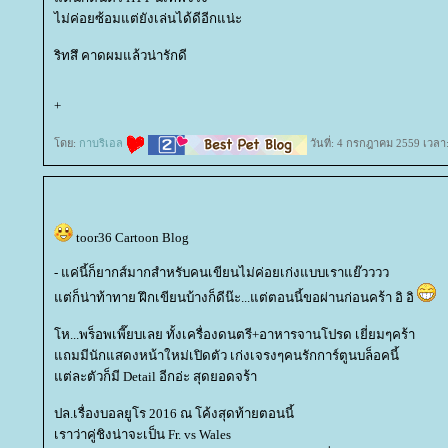
ไม่ค่อยซ้อมแต่ยังเล่นได้ดีอีกแน่ะ
ริทสึ คาดผมแล้วน่ารักดี
+
ดย:
กาบริเอล
วันที่: 4 กรกฎาคม 2559 เวลา
toor36 Cartoon Blog
- แค่นี้ก็ยากส์มากสำหรับคนเขียนไม่ค่อยเก่งแบบเราแย๊วววว
ต่ก็น่าท้าทาย ฝึกเขียนบ้างก็ดีน๊ะ...แต่ตอนนี้ขอผ่านก่อนคร้า อิ อิ
ห...พร็อพเพี๊ยบเลย ทั้งเครื่องดนตรี+อาหารจานโปรด เยี่ยมๆคร้า
ถมมีนักแสดงหน้าใหม่เปิดตัว เก่งเจรงๆคนรักการ์ตูนบล็อคนี้
ต่ละตัวก็มี Detail อีกอ่ะ สุดยอดจร้า
ปล.เรื่องบอลยูโร 2016 ณ โค้งสุดท้ายตอนนี้
เราว่าคู่ชิงน่าจะเป็น Fr. vs Wales