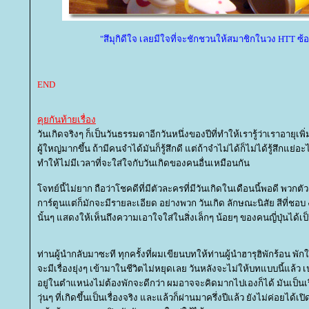
"สึมุกิดีใจ เลยมีใจที่จะชักชวนให้สมาชิกในวง HTT ซ้อ
END
คุยกันท้ายเรื่อง
วันเกิดจริงๆ ก็เป็นวันธรรมดาอีกวันหนึ่งของปีที่ทำให้เรารู้ว่าเราอายุเพ
ผู้ใหญ่มากขึ้น ถ้ามีคนจำได้มันก็รู้สึกดี แต่ถ้าจำไม่ได้ก็ไม่ได้รู้สึกแย่
ทำให้ไม่มีเวลาที่จะใส่ใจกับวันเกิดของคนอื่นเหมือนกัน
จทย์นี้ไม่ยาก ถือว่าโชคดีที่มีตัวละครที่มีวันเกิดในเดือนนี้พอดี พวกตั
การ์ตูนแต่ก็มักจะมีรายละเอียด อย่างพวก วันเกิด ลักษณะนิสัย สีที่ช
นั้นๆ แสดงให้เห็นถึงความเอาใจใส่ในสิ่งเล็กๆ น้อยๆ ของคนญี่ปุ่นได้เป
ท่านผู้นำกลับมาซะที ทุกครั้งที่ผมเขียนบทให้ท่านผู้นำฮารุฮิพักร้อน พ
จะมีเรื่องยุ่งๆ เข้ามาในชีวิตไม่หยุดเลย วันหลังจะไม่ให้บทแบบนี้แล้ว 
อยู่ในตำแหน่งไม่ต้องพักจะดีกว่า ผมอาจจะคิดมากไปเองก็ได้ มันเป็นเร
วุ่นๆ ที่เกิดขึ้นเป็นเรื่องจริง และแล้วก็ผ่านมาครึ่งปีแล้ว ยังไม่ค่อยได้เ