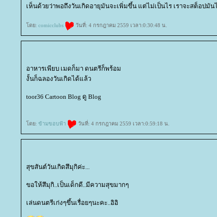
เห็นด้วยว่าพอถึงวันเกิดอายุมันจะเพิ่มขึ้น แต่ไม่เป็นไร เราจะสต็อปมันไว
ดย:
comicclubs
วันที่: 4 กรกฎาคม 2559 เวลา:0:30:48 น.
อาหารเพียบ เมดก็มา ดนตรีก็พร้อม
งั้นก็ฉลองวันเกิดได้แล้ว
toor36 Cartoon Blog ดู Blog
ดย:
ข้ามขอบฟ้า
วันที่: 4 กรกฎาคม 2559 เวลา:0:59:18 น.
สุขสันต์วันเกิดสึมุกิค่ะ...
ขอให้สึมุกิ..เป็นเด็กดี..มีความสุขมากๆ
เล่นดนตรีเก่งๆขึ้นเรื่อยๆนะคะ..อิอิ