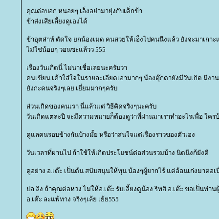
คุณต่อบอก หนอยๆ เอ็งอย่ามายุ่งกับเด็กข้า
ข้าส่งเสียเลี้ยงดูเองได้
ข้าอุตส่าห์ ตัดใจ ยกน้องเมด คนสวยให้เอ็งไปคนนึงแล้ว ยังจะมาเกาะแก
ไม่ใช่น้อยๆ วอนซะแล้วว 555
เรื่องวันเกิดนี่ ไม่น่าเชื่อเลยนะครับว่า
คนเขียน เค้าใส่ใจในรายละเอียดเอามากๆ น้องตุ๊กตายังมีวันเกิด มี
ังกะคนจริงๆเลย เยี่ยมมากๆครับ
ส่วนเกิดของคนเรา นี่แล้วแต่ วิธีคิดจริงๆนะครับ
วันเกิดแต่ละปี จะมีความหมายก็ต้องดูว่าที่ผ่านมาเราทำอะไรเพื่อ ใครบ
ดูแลคนรอบข้างกันบ้างมั้ย หรือว่าสนใจแต่เรื่องราวของตัวเอง
วันเวลาที่ผ่านไป ถ้าใช้ให้เกิดประโยชน์ต่อส่วนรวมบ้าง นิดนึงก้ยังดี
ดูอย่าง อ.เต๊ะ เป็นต้น สนับสนุนให้ทุน น้องๆผู้ยากไร้ แต่อ้อนเก่งมาต่อเน
ปล ลิง ถ้าคุณต่อหวง ไม่ให้อ.เต๊ะ รับเลี้ยงดูน้อง ริทสึ อ.เต๊ะ ขอเป็นท่าน
อ.เต๊ะ ละแพ้ทาง จริงๆเล้ย เย้ย555