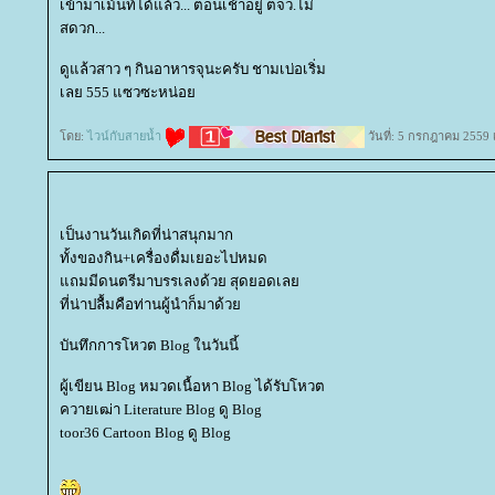
เข้ามาเม้นท์ได้แล้ว... ตอนเช้าอยู่ ตจว.ไม่
สดวก...
ดูแล้วสาว ๆ กินอาหารจุนะครับ ชามเบ่อเริ่ม
เลย 555 แซวซะหน่อ
ดย:
ไวน์กับสายน้ำ
วันที่: 5 กรกฎาคม 2559 
เป็นงานวันเกิดที่น่าสนุกมาก
ทั้งของกิน+เครื่องดื่มเยอะไปหมด
ถมมีดนตรีมาบรรเลงด้วย สุดยอดเล
ที่น่าปลื้มคือท่านผู้นำก็มาด้ว
บันทึกการโหวต Blog ในวันนี้
ผู้เขียน Blog หมวดเนื้อหา Blog ได้รับโหวต
ควายเฒ่า Literature Blog ดู Blog
toor36 Cartoon Blog ดู Blog