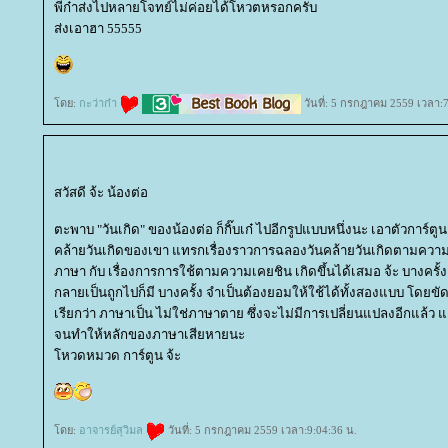
พี่ก๋าส่งไปหลายโจทย์ไม่ค่อยได้โหวตหรอกครับ
ส่งเอาฮา 55555
ดย:
กะว่าก๋า
วันที่: 5 กรกฎาคม 2559 เวลา:7
สวัสดี จ้ะ น้องต่อ
ตะพาบ "วันเกิด" ของน้องต่อ ก็กิ๊บเก๋ ไปอีกรูปแบบหนึ่งนะ เอาตัวการ์ตูน สี
คล้ายวันเกิดของเขา แทรกเรื่องราวการฉลองวันคล้ายวันเกิดตามควา
ภาษา กับ เรื่องการการใช้ตามความเคยชิน เกิดขึ้นได้เสมอ จ้ะ บางคร
กลายเป็นถูกไปก็มี บางครั้ง จำเป็นต้องยอมให้ใช้ได้ทั้งสองแบบ โดยข
เรียกว่า ภาษาเป็น ไม่ใช่ภาษาตาย ซึ่งจะไม่มีการเปลี่ยนแปลงอีกแล้ว แ
จนทำให้หลักของภาษาเสียหายนะ
หวดหมวด การ์ตูน จ้ะ
ดย:
อาจารย์สุวิมล
วันที่: 5 กรกฎาคม 2559 เวลา:9:04:36 น.