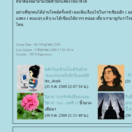
หน้าต้องพยายามเปิดตัวนักแสดงใหม่ให้ได้
อย่างที่ทุกคนได้อ่านโจทย์ครั้งหน้า ผมเพิ่มเงื่อนไขในการเขียนอีก 1 อย
สดง 1 คนแน่ๆ แล้ว) จะได้เขียนได้ยากๆ หน่อย เดี๋ยวเรามาดูกันว่าโ
ไหน
Create Date : 04 กรกฎาคม 2559
Last Update : 6 สิงหาคม 2560 17:01:59 น.
Counter : 3874 Pageviews.
พลิกโฉมบ้านโมเดิร์นด้ว
: ฉั
"ตะแกรงเหล็กฉีกวีแอนด์พี
the_death
(31
(31 ก.ค. 2569 22:07:54 น.)
นิยาย "บ่วงรักพันปีของจอม
ริป
ปีศาจ" Yuri - บทที่ 13
นิ้วนาง-
พระ
เดียนา
ปี้,
(30 ก.ค. 2569 21:11:49 น.)
(30