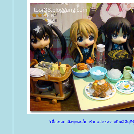
"เมื่อเธอมาถึงทุกคนก็มาร่วมแสดงความยินดี สึมุกิรู