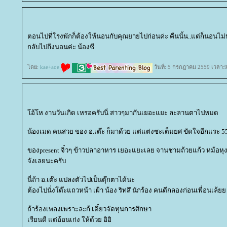
ตอนไปที่โรงพักก็ต้องให้นอนกับคุณยายไปก่อนค่ะ คืนนั้น..แต่ก็นอนไม่หล
กลับไปถึงนอนค่ะ น้องซี
ดย:
kae+aoe
วันที่: 5 กรกฎาคม 2559 เวลา:9
อ้โห งานวันเกิด เหรอครับนี่ สาวๆมากันเยอะแยะ ละลานตาไปหมด
น้องเมด คนสวย ของ อ.เต๊ะ ก็มาด้วย แต่แต่งซะเต็มยศ ขัดใจอีกแระ 5
ของpresent จิ๋วๆ ข้าวปลาอาหาร เยอะแยะเลย จานชามถ้วยแก้ว หม้อหุงข้
จังเลยนะครับ
นี่ถ้า อ.เต๊ะ แปลงตัวไปเป็นตุ๊กตาได้นะ
ต้องไปนั่งโต๊ะแถวหน้า เฝ้า น้อง ริทสึ นักร้อง คนตีกลองก่อนเพื่อนเล้
ถ้าร้องเพลงเพราะละก้ เดี๋ยวจัดทุนการศึกษา
เรียนดี แต่อ้อนเก่ง ให้ด้วย อิอิ