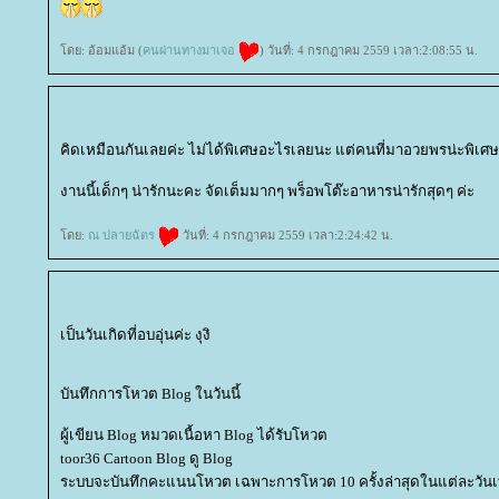
ดย: อ้อมแอ้ม (
คนผ่านทางมาเจอ
) วันที่: 4 กรกฎาคม 2559 เวลา:2:08:55 น.
คิดเหมือนกันเลยค่ะ ไม่ได้พิเศษอะไรเลยนะ แต่คนที่มาอวยพรน่ะพิเศษค่
งานนี้เด็กๆ น่ารักนะคะ จัดเต็มมากๆ พร็อพโต๊ะอาหารน่ารักสุดๆ ค่ะ
ดย:
ณ ปลายฉัตร
วันที่: 4 กรกฎาคม 2559 เวลา:2:24:42 น.
เป็นวันเกิดที่อบอุ่นค่ะ งุงิ
บันทึกการโหวต Blog ในวันนี้
ผู้เขียน Blog หมวดเนื้อหา Blog ได้รับโหวต
toor36 Cartoon Blog ดู Blog
ระบบจะบันทึกคะแนนโหวต เฉพาะการโหวต 10 ครั้งล่าสุดในแต่ละวันเท