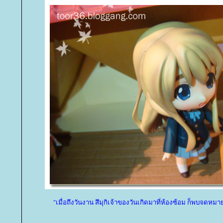
"เมื่อถึงวันงาน สึมุกิเจ้าของวันเกิดมาที่ห้องซ้อม ก็พบจดหม