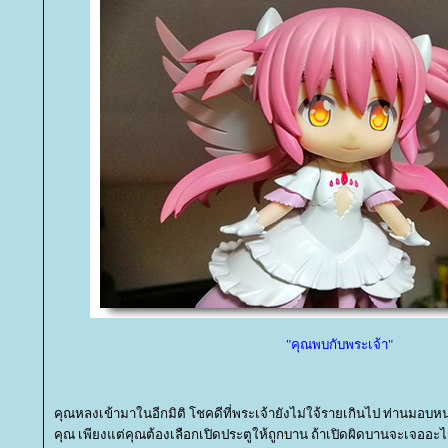
"คุณพบกับพระเจ้า"
คุณหลงเข้ามาในอีกมิติ โชคดีที่พระเจ้ายังไม่ใจ้รายเกินไป ท่านมอบ
คุณ เพียงแต่คุณต้องเลือกเปิดประตูให้ถูกบาน ถ้าเปิดผิดบานจะเจออะไรบ