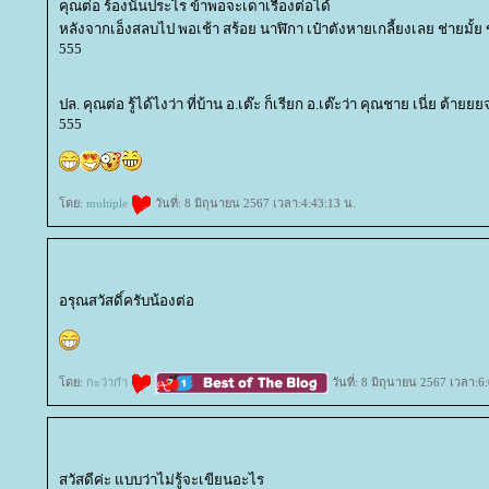
คุณต่อ ร้องนั่นประไร ข้าพอจะเดาเรื่องต่อได้
หลังจากเอ็งสลบไป พอเช้า สร้อย นาฬิกา เป๋าตังหายเกลี้ยงเลย ช่ายมั้ย
555
ปล. คุณต่อ รู้ได้ไงว่า ที่บ้าน อ.เต๊ะ ก็เรียก อ.เต๊ะว่า คุณชาย เนี่ย ต้า
555
ดย:
multiple
วันที่: 8 มิถุนายน 2567 เวลา:4:43:13 น.
อรุณสวัสดิ์ครับน้องต่อ
ดย:
กะว่าก๋า
วันที่: 8 มิถุนายน 2567 เวลา:6
สวัสดีค่ะ แบบว่าไม่รู้จะเขียนอะไร