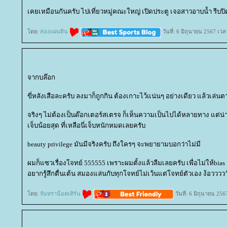
เคยเหมือนกันครับ ไปเที่ยวหมู่คณะใหญ่ เปิดประตู เจอสาวอาบน้ำ รีบป
ดย:
สองแผ่นดิน
วันที่: 6 มิถุนายน 2567 เว
จากบล๊อก
ขี่หลังเสือละครับ ลงมาก็ถูกกิน ต้องเกาะไว้แน่นๆ อย่างเดียว แล้วเล่นต
จริงๆ ไม่ต้องเป็นด๊อกเตอร์สเตรจ ก็เห็นความเป็นไปได้หลายทาง แต่น่
เจ็บน้อยสุด ที่เหลือนี่เจ็บหนักหมดเลยครับ
beauty privilege มันมีจริงครับ ถึงใครๆ จะพยายามบอกว่าไม่มี
ผมก็แซวเรื่องโจทย์ 555555 เพราะผมตั้งแล้วลืมเลยครับ เพื่อไม่ให้bia
อยากรู้สึกตื่นเต้น สมองแล่นกับทุกโจทย์ไม่เว้นแต่โจทย์ตัวเอง ง้อววววว
ดย:
จันทราน็อคเทิร์น
วันที่: 6 มิถุนายน 25