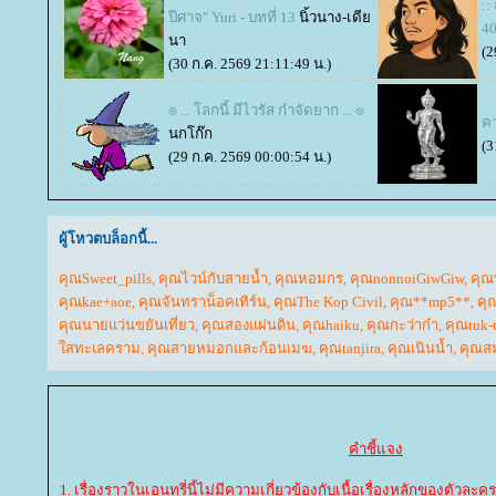
::
ปีศาจ" Yuri - บทที่ 13
นิ้วนาง-เดี
40
นา
(2
(30 ก.ค. 2569 21:11:49 น.)
๏ ... โลกนี้ มีไวรัส กำจัดยาก ... ๏
คว
นกโก๊ก
(3
(29 ก.ค. 2569 00:00:54 น.)
ผู้โหวตบล็อกนี้...
คุณSweet_pills
,
คุณไวน์กับสายน้ำ
,
คุณหอมกร
,
คุณnonnoiGiwGiw
,
คุณ
คุณkae+aoe
,
คุณจันทราน็อคเทิร์น
,
คุณThe Kop Civil
,
คุณ**mp5**
,
คุ
คุณนายแว่นขยันเที่ยว
,
คุณสองแผ่นดิน
,
คุณhaiku
,
คุณกะว่าก๋า
,
คุณtuk-
สทะเลคราม
,
คุณสายหมอกและก้อนเมฆ
,
คุณtanjira
,
คุณเนินน้ำ
,
คุณส
คำชี้แจง
1. เรื่องราวในเอนทรี่นี้ไม่มีความเกี่ยวข้องกับเนื้อเรื่องหลักของตัวละคร