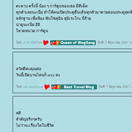
ตะพาบ ครั้งนี้ น้อง ๆ การ์ตูนของเธอ มีทีเด็ด
ทุกตัวเลยนะเนี่ย ทำให้คนเปิดประตูตื่นเต้นทุกตัวมาตายตอนประตูสุดท้
หลักฐาน เพื่อฟ้อง ซันโซคุอิน สุมิเระโกะ นี่ร้า
น่าดูนะเนี่ย อิอิ
หวดหมวด การ์ตูน
ดย:
อาจารย์สุวิมล
วันที่: 7 มิถุนายน 2567 เ
สวัสดีค่ะคุณต่อ
วันนี้เปิดบานไหนก็ sexy ค่ะ
ดย:
tuk-tuk@korat
วันที่: 7 มิถุนายน 2567 
สติ
สำคัญจริงๆครับ
ไม่ว่าจะเรื่องใดในชีวิต