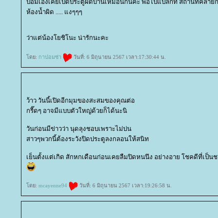
ปอมเองเคยเปิดประตูผิดบ้านเหมือนกันค่ะ พอไปแปลกที สถานที่คล้ายก
ห้องน้ำผิด ..... แงๆๆๆ
ว่าแต่น้องโยชิโนะ น่ารักนะคะ
ดย:
กาปอมซ่า
วันที่: 6 มิถุนายน 2567 เวลา:17:30:44 น.
ว้าว วันนี้เปิดอีกมุมของสะสมของคุณต่อ
กรี๊ดๆ อาจมีแบบตัวใหญ่ด้วยก็ได้นะนิ
วันก่อนมีข่าวว่า นุดลุงชอบเพราะไม่บ่น
สาวๆพวกนี้ต้องระวังปิดประตูลงกลอนให้สนิท
เย็นตั้งแต่เกิด สักหกเดือนก่อนเคยลืมปิดหนนึง อย่างอาย โชคดีที่เป็นช
ดย:
mcayenne94
วันที่: 6 มิถุนายน 2567 เวลา:19:26:58 น.