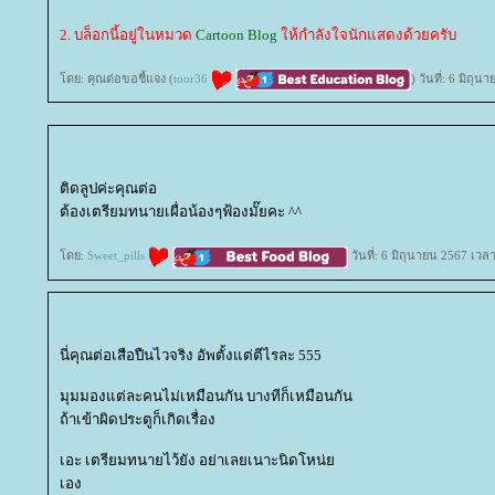
2. บล็อกนี้อยู่ในหมวด
Cartoon Blog
ห้กำลังใจนักแสดงด้วยครับ
ดย: คุณต่อขอชี้แจง (
toor36
) วันที่: 6 มิถุ
ติดลูปค่ะคุณต่อ
ต้องเตรียมทนายเผื่อน้องๆฟ้องมั๊ยคะ ^^
ดย:
Sweet_pills
วันที่: 6 มิถุนายน 2567 เวล
นี่คุณต่อเสือปืนไวจริง อัพตั้งแต่ตีไรละ 555
มุมมองแต่ละคนไม่เหมือนกัน บางทีก็เหมือนกัน
ถ้าเข้าผิดประตูก็เกิดเรื่อง
เอะ เตรียมทนายไว้ยัง อย่าเลยเนาะนิดโหน่
เอง