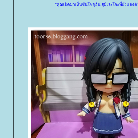
"คุณเปิดมาเห็นซันโซคุอิน สุมิเระโกะที่ยังแต่งตั