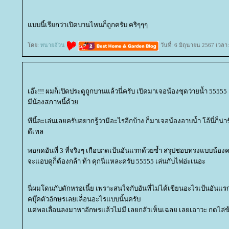
บบนี้เรียกว่าเปิดบานไหนก็ถูกครับ คริๆๆๆ
ดย:
ทนายอ้วน
วันที่: 6 มิถุนายน 2567 เวลา
เอ๊ะ!!! ผมก็เปิดประตูถูกบานแล้วนี่ครับ เปิดมาเจอน้องชุดว่ายน้ำ 555
มีน้องสภาพนี้ด้ว
ทีนี้ละเล่นเลยครับอยากรู้ว่ามีอะไรอีกบ้าง ก็มาเจอน้องอาบน้ำ โอ้นี่ก็น่า
ดีเทล
พอกดอันที่ 3 ที่จริงๆ เกือบกดเป้นอันแรกด้วยซ้ำ สรุปชอบทรงแบบน้องคนน
จะแอบดูก็ต้องกล้า ท้า คุกนี่แหละครับ 55555 เล่นกับไฟอ่ะเนอะ
นี่ผมโดนกับดักหรอเนี้ย เพราะสนใจกับอันที่ไม่ได้เขียนอะไรเป้นอัน
คบุ๊คตัวอักษรเลยเลื่อนอะไรแบบนั้นครับ
ต่พอเลื่อนลงมาหาอักษรแล้วไม่มี เลยกลัวเห็นเฉลย เลยเอาวะ กดไล่ข้