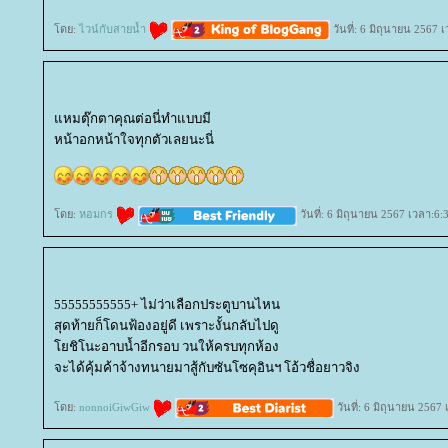
ดย:
ไวน์กับสายน้ำ
วันที่: 6 มิถุนายน 2567 
หมตุ๊กตาคุณต่อนี่ทำแบบมี
หน้าอกหน้าใจทุกตัวเลยนะนี่
ดย:
หอมกร
วันที่: 6 มิถุนายน 2567 เวลา:6:
55555555555+ ไม่ว่าเลือกประตูบานไหน
สุดท้ายก็โดนฟ้องอยู่ดี เพราะงั้นกลับไปดู
ชิโนะอาบน้ำอีกรอบ วนให้ครบทุกห้อง
จะได้คุ้มค้าจ้างทนายมาสู้กับซันโซคุอินฯ โอ้วชื่อยาวจิง
ดย:
nonnoiGiwGiw
วันที่: 6 มิถุนายน 2567