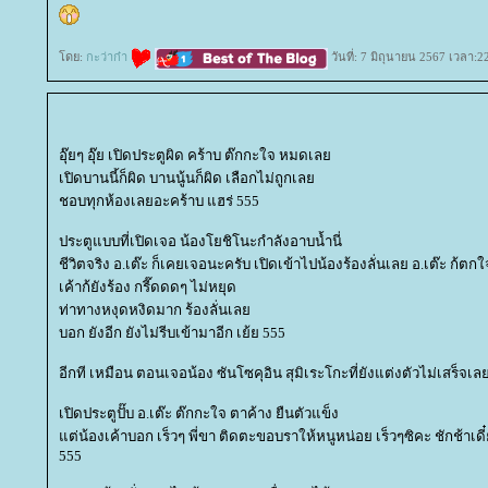
ดย:
กะว่าก๋า
วันที่: 7 มิถุนายน 2567 เวลา:2
อุ๊ยๆ อุ๊ย เปิดประตูผิด คร้าบ ต๊กกะใจ หมดเล
เปิดบานนี้ก็ผิด บานนู้นก็ผิด เลือกไม่ถูกเล
ชอบทุกห้องเลยอะคร้าบ แฮร่ 555
ประตูแบบที่เปิดเจอ น้องโยชิโนะกำลังอาบน้ำนี่
ชีวิตจริง อ.เต๊ะ ก็เคยเจอนะครับ เปิดเข้าไปน้องร้องลั่นเลย อ.เต๊ะ ก้ต
เค้าก้ยังร้อง กรี๊ดดดๆ ไม่หยุด
ท่าทางหงุดหงิดมาก ร้องลั่นเล
บอก ยังอีก ยังไม่รีบเข้ามาอีก เย้ย 555
อีกที เหมือน ตอนเจอน้อง ซันโซคุอิน สุมิเระโกะที่ยังแต่งตัวไม่เสร็จเ
เปิดประตูปั๊บ อ.เต๊ะ ต๊กกะใจ ตาค้าง ยืนตัวแข็ง
ต่น้องเค้าบอก เร็วๆ พี่ขา ติดตะขอบราให้หนูหน่อย เร็วๆซิคะ ชักช้าเดี
555