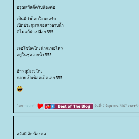
อรุณสวัสดิ์ครับน้องต่อ
เป็นพี่ก๋าก็ตกใจนะครับ
เปิดประตูมาเจอสาวอาบน้ำ
ดีไม่แก้ผ้าเปลือย 555
เจอโซนิคโกะน่าจะพอไหว
อยู่ในชุดว่ายน้ำ 555
อ้าว สุมิเระโกะ
กลายเป็นช็อตเด็ดเลย 555
ดย:
กะว่าก๋า
วันที่: 7 มิถุนายน 2567 เวลา:5
สวัสดี จ้ะ น้องต่อ