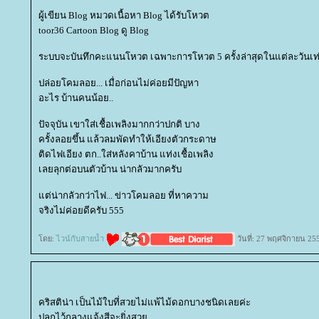
ผู้เขียน Blog หมวดเนื้อหา Blog ได้รับโหวต
toor36 Cartoon Blog ดู Blog
ระบบจะบันทึกคะแนนโหวต เฉพาะการโหวต 5 ครั้งล่าสุดในแต่ละวันเท่
ปล่อยโคมลอย... เมื่อก่อนไม่ค่อยมีปัญหา
อะไร บ้านคนน้อย..
ปัจจุบัน เขาใส่เชื้อเพลิงมากกว่าปกติ บาง
ครั้งลอยขึ้น แล้วลมพัดทำให้เอียงตัวกระดาษ
ติดไฟเอียง ตก..ใส่หลังคาบ้าน แท่งเชื้อเพลิง
เลยลุกต่อบนตัวบ้าน น่ากลัวมากครับ
ต่น่ากลัวกว่าไฟ... ข่าวโคมลอย ที่หาความ
จริงไม่ค่อยดีครับ 555
ดย:
ไวน์กับสายน้ำ
วันที่: 27 พฤศจิกายน 25
คริสติน่า เป็นไม้ใบที่สวยไม่แพ้ไม้ดอกบางชนิดเลยค่ะ
ปลูกไว้กลางแจ้งสีจะยิ่งสว