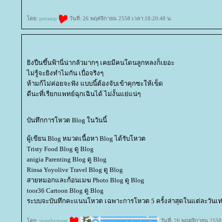
ดย:
peeamp
วันที่: 26 พฤศจิกายน 2558 เวลา:18:20:48 น.
ิงปืนขึ้นฟ้านี่น่ากลัวมากๆ เคยมีคนโดนลูกหลงก็เยอะ
ไม่รู้จะยิงทำไมกัน เบื่อจริงๆ
ห้ามก้ไม่ค่อยจะฟัง แบบนี้ต้องจับเข้าคุกซะให้เข็ด
ดีนะที่เรียกแพทย์ฉุกเฉินได้ ไม่งั้นแย่แน่ๆ
บันทึกการโหวต Blog ในวันนี้
ผู้เขียน Blog หมวดเนื้อหา Blog ได้รับโหวต
Tristy Food Blog ดู Blog
anigia Parenting Blog ดู Blog
Rinsa Yoyolive Travel Blog ดู Blog
สายหมอกและก้อนเมฆ Photo Blog ดู Blog
toor36 Cartoon Blog ดู Blog
ระบบจะบันทึกคะแนนโหวต เฉพาะการโหวต 5 ครั้งล่าสุดในแต่ละวันเท่
ดย:
mambymam
วันที่: 26 พฤศจิกายน 2558