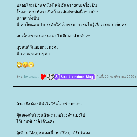
ปล่อยโคม บ้านคนไฟไหม้ อันตรายกับเครื่องบิน
รงงานประทัดระเบิดบ้าง เล่นประทัดนิ้วขาวบ้าง
น่ากลัวทั้งนั้น
นี่เคยโดนคนปาประทัดใส่ เจ็บจะตาย เล่นไม่รู้เรื่องเลยอะ เข็ดค่ะ
อดเห็นกระทงเลยนะคะ ไม่มีเวลาถ่ายทำ ^^
สุขสันต์วันลอยกระทงค่ะ
มีความสุขมากๆ ค่า
ดย:
lovereason
วันที่: 26 พฤศจิกายน 2558 เ
ถ้าจะยิง ต้องมีหัวใจให้เล็ง กร้ากกกกก
ผู้แสดงล้นโรงแล้วค่ะ นายโรงจ๋า แบ่งไป
ไว้บ้านพี่บ้างก็ได้นะคะ
ผู้เขียน Blog หมวดเนื้อหา Blog ได้รับโหวต