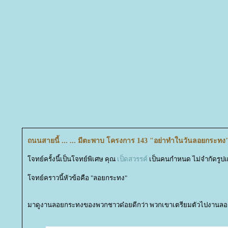
ถนนสายนี้ ... ... มีตะพาบ โครงการ 143 "อย่าทำในวันลอยกระทง
จทย์ครั้งนี้เป็นโจทย์พิเศษ คุณ
เป็ดสวรรค์
เป็นคนกำหนด ไม่จำกัดรูป
จทย์คราวนี้หัวข้อคือ "ลอยกระทง"
มาดูงานลอยกระทงของพวกชาวด๋อยดีกว่า พวกเขาเตรียมตัวไปงานลอ