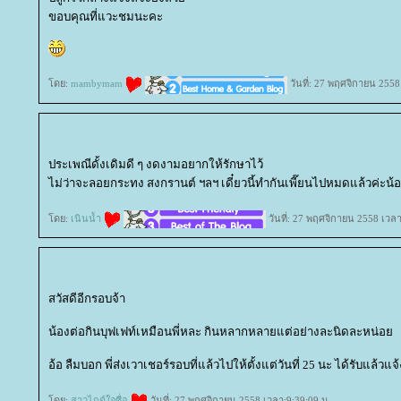
ขอบคุณที่แวะชมนะคะ
ดย:
mambymam
วันที่: 27 พฤศจิกายน 2558
ประเพณีดั้งเดิมดี ๆ งดงามอยากให้รักษาไว้
ไม่ว่าจะลอยกระทง สงกรานต์ ฯลฯ เดี๋ยวนี้ทำกันเพี๊ยนไปหมดแล้วค่ะน้อ
ดย:
เนินน้ำ
วันที่: 27 พฤศจิกายน 2558 เวลา
สวัสดีอีกรอบจ้า
น้องต่อกินบุฟเฟท์เหมือนพี่หละ กินหลากหลายแต่อย่างละนิดละหน่อ
อ้อ ลืมบอก พี่ส่งเวาเชอร์รอบที่แล้วไปให้ตั้งแต่วันที่ 25 นะ ได้รับแล้วแจ้ง
ดย:
สาวไกด์ใจซื่อ
วันที่: 27 พฤศจิกายน 2558 เวลา:9:39:09 น.