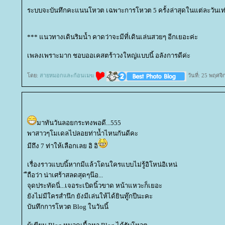
ระบบจะบันทึกคะแนนโหวต เฉพาะการโหวต 5 ครั้งล่าสุดในแต่ละวันเท่
*** แนวทางเดินริมน้ำ คาดว่าจะมีที่เดินเล่นสวยๆ อีกเยอะค่ะ
เพลงเพราะมาก ชอบออเคสตร้าวงใหญ่แบบนี้ อลังการดีค่ะ
ดย:
สายหมอกและก้อนเมฆ
วันที่: 25 พฤศจ
มาทันวันลอยกระทงพอดี...555
พาสาวๆโมเดลไปลอยท่าน้ำไหนกันดีคะ
มีถึง 7 ท่าให้เลือกเลย อิ อิ
เรื่องราวแบบนี้หากมีแล้วโดนใครแบบไม่รู้อิโหน่อิเหน่
ืถือว่า น่าเศร้าสลดสุดๆน๊อ...
จุดประทัดนี่...เจอระเบิดนิ้วขาด หน้าแหวะก็เยอะ
ังไม่มีใครสำนึก ยังมีเล่นให้ได้ยินทู๊กปีนะคะ
บันทึกการโหวต Blog ในวันนี้