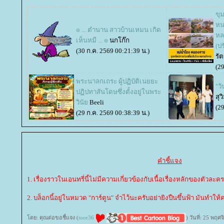
ขุ
หน
๏ ... ตำนาน สาวบ้านเหมน เกิด
หล
เห็นหมี ... ๏
นกโก๊ก
(ปร
(30 ก.ค. 2569 00:21:39 น.)
รั
(29
พระนาลกเถระ ผู้ปฏิบัติเนยยะ
"ว
ปฏิปทาสันโดษซึ่งตั้งอยู่ในพระ
สุว
วินั
Beeli
(29
(29 ก.ค. 2569 00:38:39 น.)
คำชี้แจง
1. เรื่องราวในเอนทรี่นี้ไม่มีความเกี่ยวข้องกับเนื้อเรื่องหลักของตัวละคร
2. บล็อกนี้อยู่ในหมวด "การ์ตูน" จำไว้นะครับอย่ายิงปืนขึ้นฟ้า มันทำให้
ดย: คุณต่อขอชี้แจง (
toor36
) วันที่: 25 พฤ