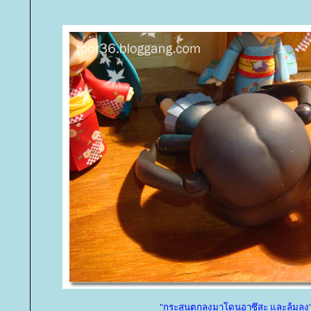
"กระสุนตกลงมาโดนอาซึสะ และล้มลง