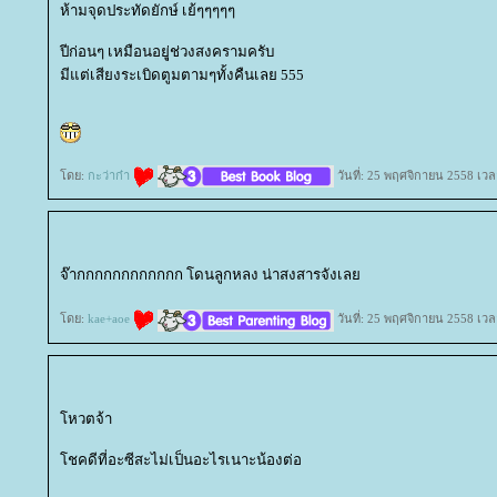
ห้ามจุดประทัดยักษ์ เย้ๆๆๆๆๆ
ปีก่อนๆ เหมือนอยุู่ช่วงสงครามครับ
มีแต่เสียงระเบิดตูมตามๆทั้งคืนเลย 555
ดย:
กะว่าก๋า
วันที่: 25 พฤศจิกายน 2558 เวล
จ๊ากกกกกกกกกกกก โดนลูกหลง น่าสงสารจังเล
ดย:
kae+aoe
วันที่: 25 พฤศจิกายน 2558 เวล
หวตจ้า
ชคดีที่อะซีสะไม่เป็นอะไรเนาะน้องต่อ