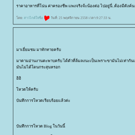
ราคาอาหารที่โน่น ค่าครองชีพ แพงจริงจ้ะน้องต่อ ไปอยู่นี่..ต้องมีตังค์
ดย:
สาวไกด์ใจซื่อ
วันที่: 25 พฤศจิกายน 2558 เวลา:9:27:33 น.
มาเยี่ยมชม มาทักทายครับ
มาตามอ่านงานตะพาบครับ ได้ตัวที่ล้มลงนะเป็นเพราะขามันไม่เท่ากันเลย
มันไม่ได้โดนกระสุนหรอก
อิอิ
หวตให้ครับ
บันทึกการโหวตเรียบร้อยแล้วค่ะ
บันทึกการโหวต Blog ในวันนี้