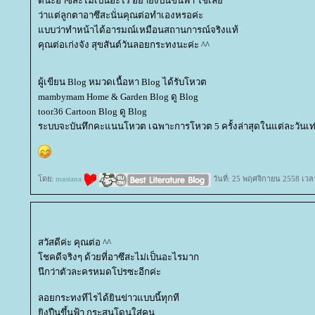
ดีนะอาซึสะไม่เป็นอะไร อย่ายิงปืนขึ้นฟ้า ใช่เล
ว่าแต่ลูกตาอาซึสะนั่นคุณต่อทำเองหรอค่ะ
บบว่าทำหน้าได้อารมณ์เหมือนสถานการณ์จริงแท้
คุณต่อเก่งจัง สุขสันต์วันลอยกระทงนะค่ะ ^^
ผู้เขียน Blog หมวดเนื้อหา Blog ได้รับโหวต
mambymam Home & Garden Blog ดู Blog
toor36 Cartoon Blog ดู Blog
ระบบจะบันทึกคะแนนโหวต เฉพาะการโหวต 5 ครั้งล่าสุดในแต่ละวันเท่
ดย:
mastana
วันที่: 25 พฤศจิกายน 2558 เวล
สวัสดีค่ะ คุณต่อ ^^
ชคดีจริงๆ ด้วยที่อาซึสะไม่เป็นอะไรมาก
นึกว่าตัวละครหมดโปรซะอีกค่ะ
ลอยกระทงทีไรได้ยินข่าวแบบนี้ทุกที
ิงปืนขึ้นฟ้า กระสุนโดนใส่คน