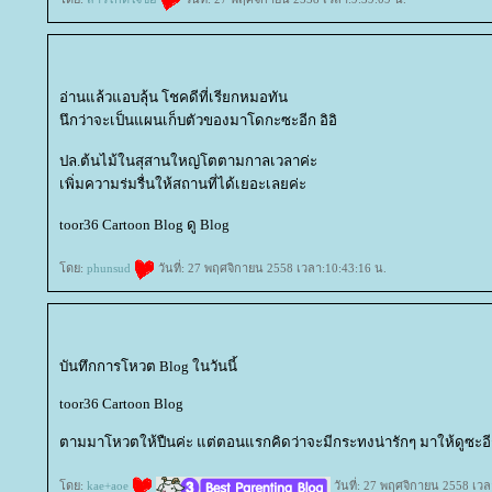
อ่านแล้วแอบลุ้น โชคดีที่เรียกหมอทัน
นึกว่าจะเป็นแผนเก็บตัวของมาโดกะซะอีก อิอิ
ปล.ต้นไม้ในสุสานใหญ่โตตามกาลเวลาค่ะ
เพิ่มความร่มรื่นให้สถานที่ได้เยอะเลยค่ะ
toor36 Cartoon Blog ดู Blog
ดย:
phunsud
วันที่: 27 พฤศจิกายน 2558 เวลา:10:43:16 น.
บันทึกการโหวต Blog ในวันนี้
toor36 Cartoon Blog
ตามมาโหวตให้ปืนค่ะ แต่ตอนแรกคิดว่าจะมีกระทงน่ารักๆ มาให้ดูซะอี
ดย:
kae+aoe
วันที่: 27 พฤศจิกายน 2558 เวล