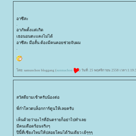
อาซึสะ
.
อาภัพตั้งแต่เกิด
เธอนอนตะแคงไม่ได้
อาซึสะ มือสั้น ต้องมีคนคอยช่วยจับผม
.
ดย: samunchon bloggang (
sunmachon
) วันที่: 25 พฤศจิกายน 2558 เวลา:1:19:
สวัสดียามเช้าครับน้องต่อ
พี่ก๋าโหวตบล็อกการ์ตูนให้เลยครับ
เห็นด้วยว่าอะไรที่อันตรายก็อย่าไปทำเล
มีคนเดือดร้อนจริงๆ
ปีนี้ที่เชียงใหม่ให้ปล่อยโคมได้วันเดียว เย้ๆๆๆ