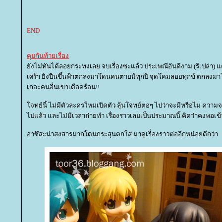
END
คุยกันท้ายเรื่อง
ังไม่ทันได้ลอยกระทงเลย จบเรื่องซะแล้ว ประเพณีอันดีงาม (รึเปล่า)
เศร้า ยิงปืนขึ้นฟ้าตกลงมาโดนคนตายมีทุกปี จุดโคมลอยทุกข์ ตกลงมา
เถอะคนอื่นเขาเดือดร้อน!!
จทย์นี้ ไม่มีตัวละครใหม่เปิดตัว ลุ้นโจทย์ต่อๆ ไปว่าจะมีหรือไม่ ความ
ไปแล้ว และไม่มีเวลาถ่ายทำ เรื่องราวเลยเป็นประมาณนี้ คิดว่าคงพอเข
อาซึสะน่าสงสารมากโดนกระสุนตกใส่ มาดูเรื่องราวต่ออีกหน่อยดีกว่า