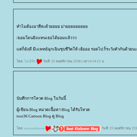
ทำไมต้องอาสึสะด้วยยยย ม่า
/ยอมโดนยิงแทนเธอได้ยอมแล้ววว
ต่ก็ยังดี มีเแพทย์ฉุกเฉินชุบชีวิตให้ เฮ้อออ รอดไป ก็ระวังตัวกันด้วยน
ดย:
ไอเอิร์ธ
วันที่: 25 พฤศจิกายน 2558 เวลา:0:14:12 น.
บันทึกการโหวต Blog ในวันนี้
ผู้เขียน Blog หมวดเนื้อหา Blog ได้รับโหวต
toor36 Cartoon Blog ดู Blog
ดย:
newyorknurse
วันที่: 25 พฤศจิกายน 25