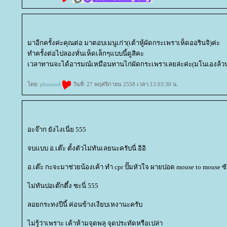
มาอีกครั้งค่ะคุณต่อ มาตอบเมนูเก่า(เต้าหู้ผัดกระเพราเห็ดออรินจิ)ค่ะ
ทำครั้งต่อไปลองหั่นเห็ดเล็กๆแบบนี้ดูสิคะ
เวลาทานจะได้อารมณ์เหมือนทานไก่ผัดกระเพราเลยล่ะค่ะ(มโนเองล้วนๆ
ดย:
phunsud
วันที่: 27 พฤศจิกายน 2558 เวลา:13:03:30 น.
อะจ๊าก ยังไงเนี่ย 555
จบแบบ อ.เต๊ะ ตั้งตัวไม่ทันเลยนะครับนี่ อิอิ
อ.เต๊ะ กะจะมาช่วยน้องเค้า ทำ cpr ปั๊มหัวใจ ผายปอด mouse to mouse
ไม่ทันปอเต๊กตึ้ง ซะนี่ 555
ลอยกระทงปีนี้ ค่อนข้างเงียบเหงานะครับ
ไม่รู้ว่าเพราะ เค้าห้ามจุดพลุ จุดประทัดหรือเปล่า