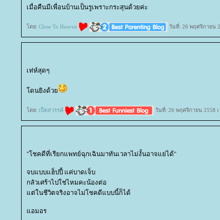
เมื่อคืนมีเพื่อนบ้านเป็นรูเพราะกระสุนด้วยค่ะ
ดย:
Close To Heaven
วันที่: 26 พฤศจิกายน 
เท่ห์สุดๆ
ดนยิงด้ว
ดย:
เป็ดสวรรค์
วันที่: 26 พฤศจิกายน 2558 
"โชคดีที่เรียกแพทย์ฉุกเฉินมาทันเวลาไม่งั้นอาจแย่ได้"
จบแบบแฮ็ปปี้ แค่บาดเจ็บ
กลัวเศร้าไปใช่ไหมคะน้องต่อ
ต่ในชีวิตจริงอาจไม่โชคดีแบบนี้ก็ได้
อมอร