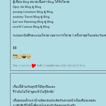
ผู้เขียน Blog หมวดเนื้อหา Blog ได้รับโหวต
Opey Art Blog ดู Blog
peeamp Literature Blog ดู Blog
sawkitty Travel Blog ดู Blog
kae+aoe Parenting Blog ดู Blog
toor36 Cartoon Blog ดู Blog
ระบบจะบันทึกคะแนนโหวต เฉพาะการโหวต 5 ครั้งล่าสุดในแต่ละวันเท่
อิอิ
ดย:
อาคุงกล่อง
วันที่: 25 พฤศจิกายน 2558 เวลา:10:27:34 น.
เรื่องนี้ห้ามกันทุกปี ก็มีทุกปีนะคะ
รึว่ามันไม่ใช่ 'พูดแล้วไม่รู้จักฟัง'
เมื่อตอนเด็กแถวบ้านนิคเล่นประทัดกันล่วงหน้าเป็นเดือนเลยค่ะ
มาซักสิบปีได้มั๊งที่หายไปเล่นกันนิดหน่อยวันจริง