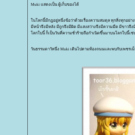
Muki แสดงเป็น ผู้เก็บของได้
นโลกนี้มีกฎอยู่หนึ่งข้อว่าด้วยเรื่องความสมดุล ทุกสิ่งทุกอย่างท
มีหน้าจึงมีหลัง มีถูกจึงมีผิด มีแสงสว่างจึงมีความมืด มีขาวจึ
ลกใบนี้ ก็เป็นวันที่ความชั่วร้ายถือกำเนิดขึ้นมาบนโลกใบนี้เช่
วันธรรมดาวัหนึ่ง Muki เดินไปตามท้องถนนและพบกับเพชรเม็