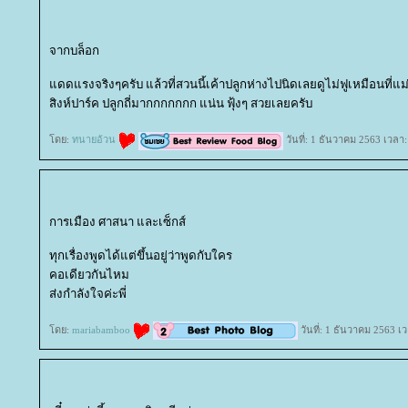
จากบล็อก
ดดแรงจริงๆครับ แล้วที่สวนนี้เค้าปลูกห่างไปนิดเลยดูไม่ฟูเหมือนที่แม่ริ
สิงห์ปาร์ค ปลูกถี่มากกกกกกก แน่น ฟุ้งๆ สวยเลยครับ
ดย:
ทนายอ้วน
วันที่: 1 ธันวาคม 2563 เวลา
การเมือง ศาสนา และเซ็กส์
ทุกเรื่องพูดได้แต่ขึ้นอยู่ว่าพูดกับใคร
คอเดียวกันไหม
ส่งกำลังใจค่ะพี่
ดย:
mariabamboo
วันที่: 1 ธันวาคม 2563 เ