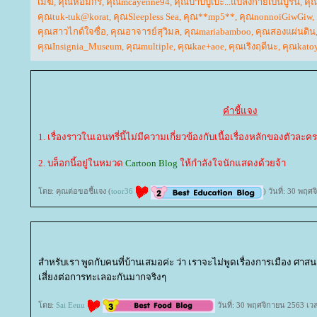
เมฆ
,
คุณหอมกร
,
คุณmcayenne94
,
คุณบาบิบูเบะ...แปลงกายเป็นบูริน
,
คุ
คุณtuk-tuk@korat
,
คุณSleepless Sea
,
คุณ**mp5**
,
คุณnonnoiGiwGiw
,
คุณสาวไกด์ใจซื่อ
,
คุณอาจารย์สุวิมล
,
คุณmariabamboo
,
คุณสองแผ่นดิน
คุณInsignia_Museum
,
คุณmultiple
,
คุณkae+aoe
,
คุณเริงฤดีนะ
,
คุณkato
คำชี้แจง
1. เรื่องราวในเอนทรี่นี้ไม่มีความเกี่ยวข้องกับเนื้อเรื่องหลักของตัวละคร
2. บล็อกนี้อยู่ในหมวด
Cartoon Blog
ห้กำลังใจนักแสดงด้วยจ้า
ดย: คุณต่อขอชี้แจง (
toor36
) วันที่: 30 พฤ
สำหรับเรา พูดกับคนที่บ้านเสมอค่ะ ว่า เราจะไม่พูดเรื่องการเมือง ศาสน
เสี่ยงต่อการทะเลอะกันมากจริงๆ
ดย:
Sai Eeuu
วันที่: 30 พฤศจิกายน 2563 เว