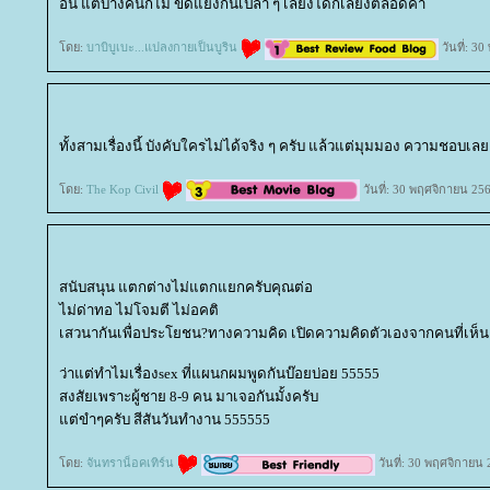
อื่น แต่บางคนก็ไม่ ขัดแย้งกันเปล่า ๆ เลี่ยงได้ก็เลี่ยงตลอดค่า
ดย:
บาบิบูเบะ...แปลงกายเป็นบูริน
วันที่: 3
ทั้งสามเรื่องนี้ บังคับใครไม่ได้จริง ๆ ครับ แล้วแต่มุมมอง ความชอบเลย
ดย:
The Kop Civil
วันที่: 30 พฤศจิกายน 25
สนับสนุน แตกต่างไม่แตกแยกครับคุณต่อ
ไม่ด่าทอ ไม่โจมตี ไม่อคติ
เสวนากันเพื่อประโยชน?ทางความคิด เปิดความคิดตัวเองจากคนที่เห็น
ว่าแต่ทำไมเรื่องsex ที่แผนกผมพูดกันบ๊อยบ่อย 55555
สงสัยเพราะผู้ชาย 8-9 คน มาเจอกันมั้งครับ
ต่ขำๆครับ สีสันวันทำงาน 555555
ดย:
จันทราน็อคเทิร์น
วันที่: 30 พฤศจิกายน