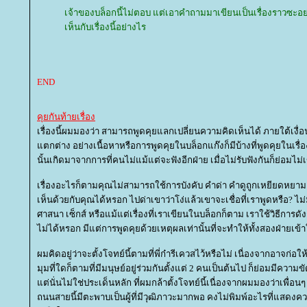
เจ้าของบล็อกนี้ไม่ตอบ แต่เอาคำถามมาเขียนเป็นเรื่องราวซะอย่
เห็นกับเรื่องนี้อย่างไร
END
คุยกันท้ายเรื่อง
เรื่องนี้ผมมองว่า สามารถพูดคุยแลกเปลี่ยนความคิดเห็นได้ ภายใต้เงื่
ตกต่าง อย่างเนื้อหาหรือการพูดคุยในบล็อกแก๊งก็มีบ้างที่พูดคุยในเรื่องเหล
นั้นเกิดมาจากการที่คนไม่แม้แต่จะฟังอีกฝ่าย เมื่อไม่รับฟังกันก็ย่อมไม่
เรื่องอะไรก็ตามคุณไม่สามารถใช้การบังคับ คำด่า คำดูถูกเหยียดหยาม
เห็นด้วยกับคุณได้หรอก ไปด่าเขาว่าโง่แล้วเขาจะเชื่อที่เราพูดหรือ? ไม่
ศาสนา เซ็กส์ หรือแม้แต่เรื่องที่เราเขียนในบล็อกก็ตาม เราใช้วิธีการดั
ไม่ได้หรอก มีแต่การพูดคุยด้วยเหตุผลเท่านั้นที่จะทำให้ทั้งสองฝ่ายเข้า
ผมคิดอยู่ว่าจะตั้งโจทย์นี้ตามที่พี่ก๋ารีเควสไว้หรือไม่ เนื่องจากอาจก่อใ
มุมที่ใดก็ตามที่มีมนุษย์อยู่ร่วมกันตั้งแต่ 2 คนเป็นต้นไป ก็ย่อมมีความข
ต่นั่นไม่ใช่ประเด็นหลัก ที่ผมกล้าตั้งโจทย์นี้เนื่องจากผมมองว่าเพื่อน
ถนนสายนี้มีตะพาบเป็นผู้ที่มีวุฒิภาวะมากพอ คงไม่พิมพ์อะไรที่แสดงค