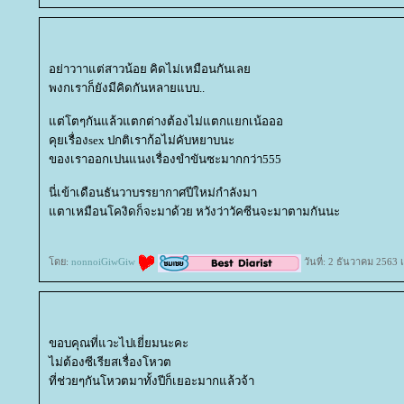
อย่าวาาแต่สาวน้อย​ คิดไม่เหมือนกันเล
พงกเราก็ยังมีคิดกันหลายแบบ..
ต่โตๆกันแล้วแตกต่างต้องไม่แตกแยกเน้อออ
คุยเรื่องsex ปกติเราก้อไม่คับหยาบนะ
ของเราออกเปนแนงเรื่องขำขันซะมากกว่า555
นี่เข้าเดือนธันวาบรรยากาศปีใหม่กำลังมา
ตาเหมือนโคงิดก็จะมาด้วย​ หวังว่าวัคซีนจะมาตามกันนะ
ดย:
nonnoiGiwGiw
วันที่: 2 ธันวาคม 2563 
ขอบคุณที่แวะไปเยี่ยมนะคะ
ไม่ต้องซีเรียสเรื่องโหวต
ที่ช่วยๆกันโหวตมาทั้งปีก็เยอะมากแล้วจ้า