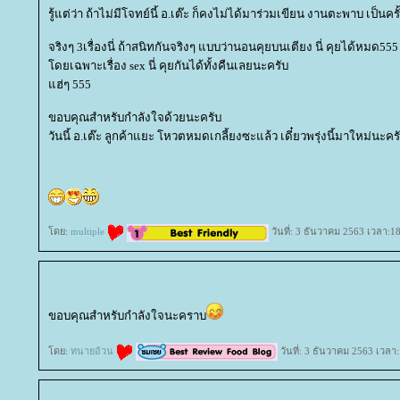
รู้แต่ว่า ถ้าไม่มีโจทย์นี้ อ.เต๊ะ ก็คงไม่ได้มาร่วมเขียน งานตะพาบ เป็
จริงๆ 3เรื่องนี่ ถ้าสนิทกันจริงๆ แบบว่านอนคุยบนเตียง นี่ คุยได้หมด555
ดยเฉพาะเรื่อง sex นี่ คุยกันได้ทั้งคืนเลยนะครับ
ฮ่ๆ 555
ขอบคุณสำหรับกำลังใจด้วยนะครับ
วันนี้ อ.เต๊ะ ลูกค้าแยะ โหวตหมดเกลี้ยงซะแล้ว เดี๋ยวพรุ่งนี้มาใหม่นะคร
ดย:
multiple
วันที่: 3 ธันวาคม 2563 เวลา:1
ขอบคุณสำหรับกำลังใจนะคราบ
ดย:
ทนายอ้วน
วันที่: 3 ธันวาคม 2563 เวลา