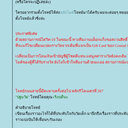
(หรือใครจะปฏิเสธล่ะ)
ครอยากร่วมตั้งโจทย์ให้ส่ง
หลังไมค์
จทย์มาได้ครับ ผมจะค่อยๆ ทยอยเอ
ตั้งโจทย์แล้วชิ่งล่ะ
ประกาศพิเศษ
ด้วยสถานการณ์โควิท-19 ในขณะนี้ ทางทีมงานบล็อกแก็งขอสงวนสิทธิ์
ที่จะแก้ไขเปลี่ยนแปลงรางวัลจากเดิมที่แจกเป็น Gift Card ของ Central 
เปลี่ยนเป็นการโอนเงินเข้าบัญชีผู้โชคดีแทน แต่มูลค่ารางวัลยังคงเด
ไมค์ของผู้ที่ได้รับรางวัล ยังไงก็เข้าใจทีมงานด้วยนะเออ สถานการณ
จทย์ถนนสายนี้มีตะพาบครั้งต่อไป หลักกิโลเมตรที่ 267
"ปฐมวัย"
จทย์โดยคุณ
เริงฤดีนะ
คำอธิบายโจทย์
เขียนเรื่องราวอะไรก็ได้ที่ประทับใจกับวัยเด็ก มานึกถึงเรื่องราวที่ประ
ราวแบ่งปันให้เพื่อนๆ กันเถอะ