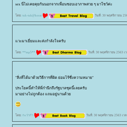
sex นี่ไม่เคยคุยกันนอกจากเพื่อนชอบเอาภาพสวย ๆ มาโชว์ค่ะ
ดย:
tuk-tuk@korat
วันที่: 30 พฤศจิกายน 25
วะมาเยี่ยมและส่งกำลังใจครับ
ดย:
**mp5**
วันที่: 30 พฤศจิกายน 2563 เ
"สิ่งที่ได้มาด้วยวิธีการที่ผิด ย่อมไร้ซึ่งความหมาย"
ประโยคนี้ทำให้พี่ก๋านึกถึงรัฐบาลชุดนี้เลยครับ
มาอย่างไม่ถูกต้อง แถมอยู่นานด้ว
ดย:
กะว่าก๋า
วันที่: 30 พฤศจิกายน 2563 เวล