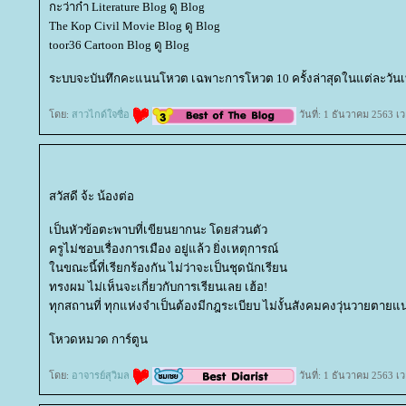
กะว่าก๋า Literature Blog ดู Blog
The Kop Civil Movie Blog ดู Blog
toor36 Cartoon Blog ดู Blog
ระบบจะบันทึกคะแนนโหวต เฉพาะการโหวต 10 ครั้งล่าสุดในแต่ละวันเท
ดย:
สาวไกด์ใจซื่อ
วันที่: 1 ธันวาคม 2563 เ
สวัสดี จ้ะ น้องต่อ
เป็นหัวข้อตะพาบที่เขียนยากนะ โดยส่วนตัว
ครูไม่ชอบเรื่องการเมือง อยู่แล้ว ยิ่งเหตุการณ์
นขณะนี้ที่เรียกร้องกัน ไม่ว่าจะเป็นชุดนักเรียน
ทรงผม ไม่เห็นจะเกี่ยวกับการเรียนเลย เฮ้อ!
ทุกสถานที่ ทุกแห่งจำเป็นต้องมีกฎระเบียบ ไม่งั้นสังคมคงวุ่นวายตายแน
หวดหมวด การ์ตูน
ดย:
อาจารย์สุวิมล
วันที่: 1 ธันวาคม 2563 เ