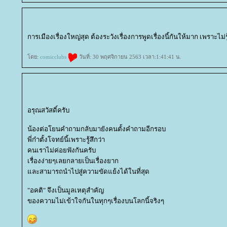
การเมืองเรื่องใหญ่สุด ต้องระวังเรื่องการพูดเรื่องนี้กันให้มาก เพราะไม
ดย:
comicclubs
วันที่: 30 พฤศจิกายน 2563 เวลา:1:41:41 น.
อรุณสวัสดิ์ครับ
น้องต่อโยนคำถามกลับมายังคนตั้งคำถามอีกรอบ
พี่ก๋าตั้งโจทย์นี้เพราะรู้สึกว่า
คนเราไม่ค่อยฟังกันครับ
เรื่องง่ายๆเลยกลายเป็นเรื่องยาก
ละสามารถนำไปสู่ความขัดแย้งได้ในที่สุด
"อคติ" จึงเป็นมูลเหตุสำคัญ
ของความไม่เข้าใจกันในทุกๆเรื่องบนโลกนี้จริงๆ