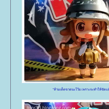
"ห้ามเด็ดขาดนะโว้ย เพราะจะทำให้ขัดแย