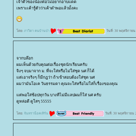
เจ้าตัวของน้องต่อไม่อยากอาบแดด
เพราะเค้ารู้ตัวว่าเค้าดำพอแล้วมั้งคะ
ดย:
ภาวิดา คนบ้านป่า
วันที่: 30 พฤศจิกายน
จากบล๊อก
ผมเห็นด้วยกับคุณต่อเรื่องชุดนักเรียนครับ
จิงๆ จบมาจาก ม. ที่จะใส่หรือไม่ใส่ชุด นศ ก็ได้
ต่เอาจริงๆ ก็มีกฎว่า ถ้าเข้าสอบต้องใส่ชุด นศ
ผมว่ามันโอเค วันธรรมดา คุณจะใส่หรือไม่ใส่ก็เรื่องของคุณ
ต่พอใส่ช้อปทุกวัน บางทีไม่มีแลปผมก็ใส่ นศ ครับ
ดูหล่อดี ดูใสๆ 55555
ดย:
จันทราน็อคเทิร์น
วันที่: 30 พฤศจิกายน