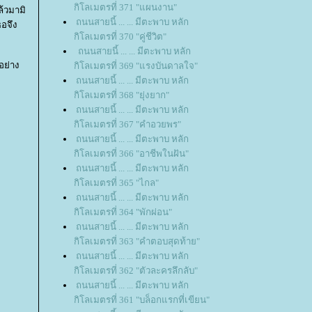
กิโลเมตรที่ 371 "แผนงาน"
้วมามิ
ถนนสายนี้ ... ... มีตะพาบ หลัก
ธอจึง
กิโลเมตรที่ 370 "คู่ชีวิต"
ถนนสายนี้ ... ... มีตะพาบ หลัก
อย่าง
กิโลเมตรที่ 369 "แรงบันดาลใจ"
ถนนสายนี้ ... ... มีตะพาบ หลัก
กิโลเมตรที่ 368 "ยุ่งยาก"
ถนนสายนี้ ... ... มีตะพาบ หลัก
กิโลเมตรที่ 367 "คำอวยพร"
ถนนสายนี้ ... ... มีตะพาบ หลัก
กิโลเมตรที่ 366 "อาชีพในฝัน"
ถนนสายนี้ ... ... มีตะพาบ หลัก
กิโลเมตรที่ 365 "ไกล"
ถนนสายนี้ ... ... มีตะพาบ หลัก
กิโลเมตรที่ 364 "พักผ่อน"
ถนนสายนี้ ... ... มีตะพาบ หลัก
กิโลเมตรที่ 363 "คำตอบสุดท้าย"
ถนนสายนี้ ... ... มีตะพาบ หลัก
กิโลเมตรที่ 362 "ตัวละครลึกลับ"
ถนนสายนี้ ... ... มีตะพาบ หลัก
กิโลเมตรที่ 361 "บล็อกแรกที่เขียน"