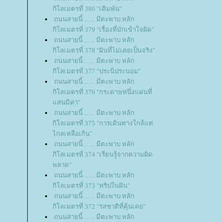
กิโลเมตรที่ 380 "เดิมพัน"
ถนนสายนี้ ... ... มีตะพาบ หลัก
กิโลเมตรที่ 379 "เรื่องที่มักเข้าใจผิด"
ถนนสายนี้ ... ... มีตะพาบ หลัก
กิโลเมตรที่ 378 "ฝันที่ไม่เคยเป็นจริง"
ถนนสายนี้ ... ... มีตะพาบ หลัก
กิโลเมตรที่ 377 "ประนีประนอม"
ถนนสายนี้ ... ... มีตะพาบ หลัก
กิโลเมตรที่ 376 "กระดาษหนึ่งแผ่นที่
สนมีค่า"
ถนนสายนี้ ... ... มีตะพาบ หลัก
กิโลเมตรที่ 375 "การเดินทางใกล้แต่
ไกลเหลือเกิน"
ถนนสายนี้ ... ... มีตะพาบ หลัก
กิโลเมตรที่ 374 "เรียนรู้จากความผิด
พลาด"
ถนนสายนี้ ... ... มีตะพาบ หลัก
กิโลเมตรที่ 373 "ทริปในฝัน"
ถนนสายนี้ ... ... มีตะพาบ หลัก
กิโลเมตรที่ 372 "รสชาติที่คุ้นเคย"
ถนนสายนี้ ... ... มีตะพาบ หลัก