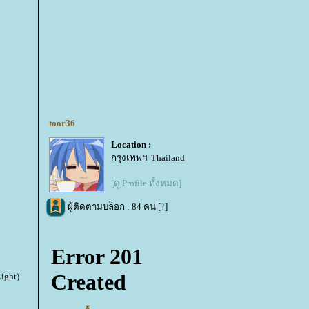
toor36
Location :
กรุงเทพฯ Thailand
[ดู Profile ทั้งหมด]
ผู้ติดตามบล็อก : 84 คน [
?
]
ight)