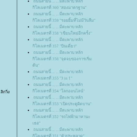
ถนนสายนี้ ... ... มีตะพาบ หลัก
กิโลเมตรที่ 360 "สองมาตรฐาน"
ถนนสายนี้ ... ... มีตะพาบ หลัก
กิโลเมตรที่ 359 "รอยยิ้มที่ไม่มีวันลืม"
ถนนสายนี้ ... ... มีตะพาบ หลัก
กิโลเมตรที่ 358 "เขียนใหม่อีกครั้ง"
ถนนสายนี้ ... ... มีตะพาบ หลัก
กิโลเมตรที่ 357 "บินเดี่ยว"
ถนนสายนี้ ... ... มีตะพาบ หลัก
กิโลเมตรที่ 356 "จุดจบของการเริ่ม
ต้น"
ถนนสายนี้ ... ... มีตะพาบ หลัก
กิโลเมตรที่ 355 "3 in 1"
ถนนสายนี้ ... ... มีตะพาบ หลัก
กิโลเมตรที่ 354 "โลกออนไลน์"
ิกวิ่ง
ถนนสายนี้ ... ... มีตะพาบ หลัก
กิโลเมตรที่ 353 "เปิดประตูผิดบาน"
ถนนสายนี้ ... ... มีตะพาบ หลัก
กิโลเมตรที่ 352 "รถไฟฟ้ามาหานะ
เธอ"
ถนนสายนี้ ... ... มีตะพาบ หลัก
กิโลเมตรที่ 351 "ตัวประหลาด"