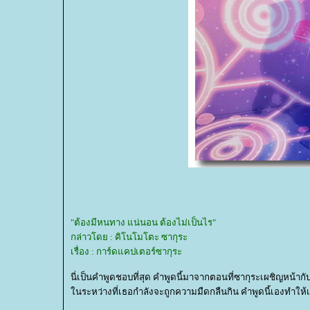
"ต้องมีหนทาง แน่นอน ต้องไม่เป็นไร"
กล่าวโดย : คิโนโมโตะ ซากุระ
เรื่อง : การ์ดแคปเตอร์ซากุระ
นี่เป็นคำพูดชอบที่สุด คำพูดนี้มาจากตอนที่ซากุระเผชิญหน้ากับก
นระหว่างที่เธอกำลังจะถูกความมืดกลืนกิน คำพูดนี้เองทำให้เธอย