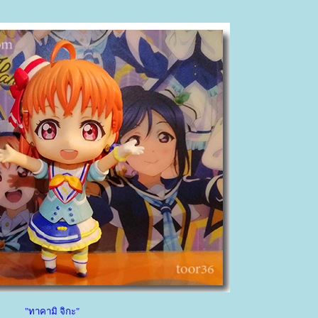
"ทาคามิ จิกะ"