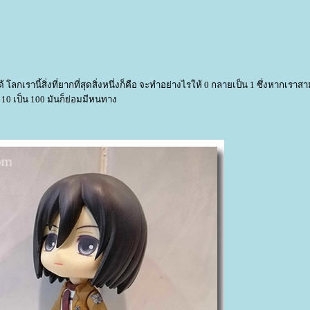
 โลกเรานี้สิ่งที่ยากที่สุดสิ่งหนึ่งก็คือ จะทำอย่างไรให้ 0 กลายเป็น 1 ซึ่งหากเราส
 10 เป็น 100 มันก็ย่อมมีหนทาง