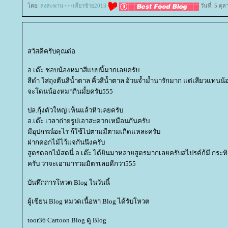
ดย:
ลงสะพาน+++เลี้ยวซ้าย2013
วันที่: 5 ต
สวัสดีครับคุณต่อ
อ.เต๊ะ ชอบน้องหมาสีแบบนี้มากเลยครับ
สีดำ ใส่ถุงตีนสีน้ำตาล คิ้วสีน้ำตาล อ้วนจ้ำม้ำน่ารักมาก แต่เสียวแทนน้
จะโดนน้องหมากินมั้ยครับ555
ปล.กุ้งตัวใหญ่ เห็นแล้วหิวเลยครับ
อ.เต๊ะ เวลาถ่ายรูปเอาสะดวกเหมือนกันครับ
มีอุปกรณ์อะไร ก้ใช้ไปตามมีตามเกิดแหละครับ
ฝากดอกไม้ไว้แจกันนึงครับ
สูตรดอกไม้สดนี่ อ.เต๊ะ ได้ยินมาหลายสูตรมากเลยครับสไปรค์ก้มี กระท
ครับ ว่าจะเอามารวมมิตรเลยดีกว่า555
บันทึกการโหวต Blog ในวันนี้
ผู้เขียน Blog หมวดเนื้อหา Blog ได้รับโหวต
toor36 Cartoon Blog ดู Blog