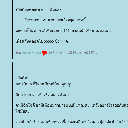
สวัสดีค่ะคุณต่อ สบายดีนะคะ
5555 อุ๊หายหัวน่ะค่ะ แต่จะมาเรื่อยๆค่ะช่วงนี้
ตะพาบก็ไม่ค่อยได้เขีนเลยค่ะ ไว้โอกาสหน้าเขียนแน่นอนค่ะ
เพื่อนกันตลอดไป 55555 ซึ้งๆๆๆค่ะ
ดย:
maitip@kettip
วันที่: 4 ตุลาคม 2556 เวลา:9:25:57 น.
สวัสดีค่ะ
ตอนโหวต ก็โหวต โจทย์นี้ค่ะคุณตูน
คิดว่าง่าย เอาเข้าจริง สมองตันค่ะ
คนมีจิตใจดี มักมีเพื่อนมากมายแบบนี้แหละค่ะ แต่ถึงอย่างไร เธอกับน
ช่มั๊ยค่ะ
สาวน้อยตัวร้าย ตอนท้ายของเรื่องคงเพลินกับกุ้งเผาอยู่ล่ะค่ะ น่ากินจัง อิ