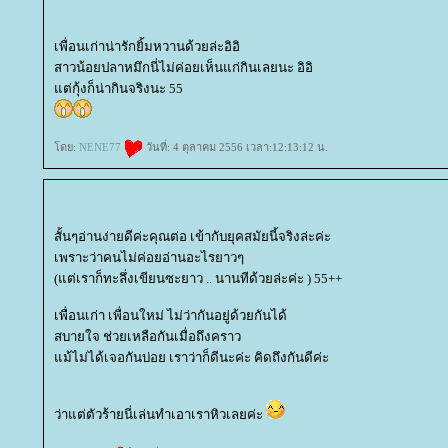
เพื่อนเก่าน่ารักยิ้มหวานด้วยล่ะอิอิ
สาวน้อยปลาหมึกนี่ไม่ค่อยเห็นแก่กินเลยนะ อิอิ
ต่กุ้งก็น่ากินจริงนะ 55
ดย:
NENE77
วันที่: 4 ตุลาคม 2556 เวลา:12:13:12 น.
สั้นๆอ่านง่ายดีค่ะคุณต่อ เข้ากับยุคสมัยนี้จริงล่ะค่ะ
เพราะว่าคนไม่ค่อยอ่านอะไรยาวๆ
(แต่เราก็ทะลึ่งเขียนซะยาว .. นานทีด้วยล่ะค่ะ ) 55++
เพื่อนเก่า เพื่อนใหม่ ไม่ว่ากันอยู่ด้วยกันได้
สบายใจ ช่วยเหลือกันเมื่อถึงคราว
ม้ไม่ได้เจอกันบ่อย เราว่าก็ดีนะค่ะ คิดถึงกันดีค่ะ
ว่าแต่ตัวร้ายนี่เล่นทำเอาเราหิวเลยค่ะ