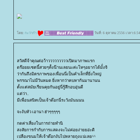
ดย:
กะว่าก๋า
วันที่: 6 ตุลาคม 2556 เวลา:6:5
สวัสดีจ้าคุณต่อว้าวววววววววเปิดมาภาพแรก
ดร๊อยยเซตนี้สวยๆท้้งน๊านเลยนะค่ะโหๆอยากได้มั้่งจิ
ว่ากันถึงมิตรภาพของเพื่อนนี่เป็นคำเล็กที่ยิ่งใหญ่
พรรณาไม่มีวันหมด ยิ่งหากว่าคบหากันมานานน
ตั้งแต่สมัยเรียนคุยกันอยู่นี่รู้สึกอบอุ่นดี
ต่ว่า..
มีเพื่อนสนิทเป็นเจ้าด๊อกนี่ระวังมันนนน
จะงับหัว เอานา ฮ่าๆๆๆๆๆ
กดค่าเสี่ยงในการถ่ายทำนิ
สงสัยการกำกับการแสดงจะไม่ค่อยง่ายยอ่ะดิ
เปลืองขนมให้เจ้าด๊อกงับไปหลายถุงแน่เลย^^