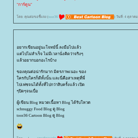
"การ์ตูน"
ดย: คุณต่อขอชี้แจง (
toor36
) วันที่: 4 ตุลา
อยากเขียนอยู่นะโจทย์นี้ ลงมือไปแล้ว
ต่ไปไม่สำเร็จ ไม่มีเวลานั่งคิดว่าจริงๆ
ล้วอยากบอกอะไรบ้าง
ของคุณต่อน่ารักมาก มิตรภาพเนอะ ของ
ครกับใครก็ดีทั้งนั้น และนี่คือสาเหตุที่พี่
ไปเฟซจนได้ทั้งที่ไปกว่าสิบครั้งแล้ว เปิด
ๆปิดๆจนเบื่อ
ผู้เขียน Blog หมวดเนื้อหา Blog ได้รับโหวต
schnuggy Food Blog ดู Blog
toor36 Cartoon Blog ดู Blog