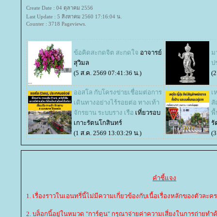
Create Date : 04 ตุลาคม 2556
Last Update : 5 สิงหาคม 2560 17:16:04 น.
Counter : 3718 Pageviews.
ข้อคิดสะกดจิต สะกดใจ
อาจารย์
ม
สุวิมล
ป
(5 ส.ค. 2569 07:41:36 น.)
(2
ออสโล กับโครงข่ายเชื่อมต่อการ
เห
เดินทางอย่างไร้รอยต่อ ทางเท้า
ส
จักรยาน ระบบราง เรือ
เที่ยวรอบ
พื
เกาะรัตนโกสินทร์
ร
(1 ส.ค. 2569 13:03:29 น.)
(3
คำชี้แจง
1. เรื่องราวในเอนทรี่นี้ไม่มีความเกี่ยวข้องกับเนื้อเรื่องหลักของตัวละคร
2. บล็อกนี้อยู่ในหมวด "การ์ตูน" กรุณาจ่ายค่าความเสี่ยงในการถ่าย