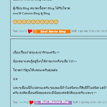
ผู้เขียน Blog หมวดเนื้อหา Blog ได้รับโหวต
toor36 Cartoon Blog ดู Blog
ดย:
หอมกร
วันที่: 5 ตุลาคม 2556 เวลา:19:5
เนื่องเรื่องง่ายๆและน่ารักนะครับ ^^
น้องหมาแสนรู้อยู่นิ่งๆให้ถ่ายเก่งจริงๆเล๊ย 555++
หวตการ์ตูนให้เลยนะครับคุณต่อ
ป.ล.
หะๆเพื่อนนี่ก็แปลกนะครับ ของผมนี่ถ้าไม่สนิทจะกี่สิบปีก็ไม่สนิท แต่
ครับ สงสัยเพื่อนสนิทผมคงจะมีน้อยแค่หลักสิบเองครับ แหะๆ ^^
ดย:
วนารักษ์
วันที่: 5 ตุลาคม 2556 เวลา:21: