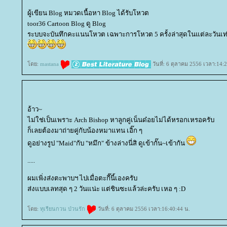
ผู้เขียน Blog หมวดเนื้อหา Blog ได้รับโหวต
toor36 Cartoon Blog ดู Blog
ระบบจะบันทึกคะแนนโหวต เฉพาะการโหวต 5 ครั้งล่าสุดในแต่ละวันเท่
ดย:
mastana
วันที่: 6 ตุลาคม 2556 เวลา:14:
อ้าว~
ไม่ใช่เป็นเพราะ Arch Bishop หาลูกคู่เน็นด๋อยไม่ได้หรอกเหรอครับ
ก็เลยต้องมาถ่ายคู่กับน้องหมาแทน เอิ๊ก ๆ
ดูอย่างรูป "Maid"กับ "หมึก" ข้างล่างนี่สิ ดูเข้ากั๊น~เข้ากัน
.....
ผมเพิ่งส่งตะพาบฯ ไปเมื่อตะกี๊นี้เองครับ
ส่งแบบเลทสุด ๆ 2 วันแน่ะ แต่ชินซะแล้วล่ะครับ เหอ ๆ :D
ดย:
ทุเรียนกวน ป่วนรัก
วันที่: 6 ตุลาคม 2556 เวลา:16:40:44 น.