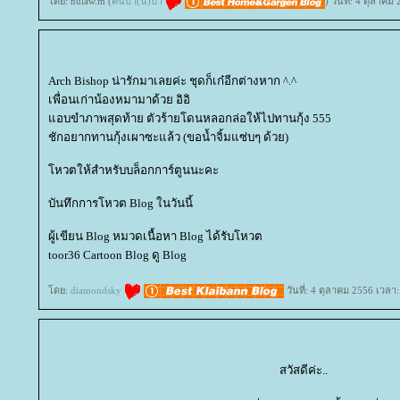
ดย: nulaw.m (
คนบ้า(น)ป่า
) วันที่: 4 ตุลาค
Arch Bishop น่ารักมาเลยค่ะ ชุดก็เก๋อีกต่างหาก ^.^
เพื่อนเก่าน้องหมามาด้วย อิอิ
อบขำภาพสุดท้าย ตัวร้ายโดนหลอกล่อให้ไปทานกุ้ง 555
ชักอยากทานกุ้งเผาซะแล้ว (ขอน้ำจิ้มแซ่บๆ ด้วย)
หวตให้สำหรับบล็อกการ์ตูนนะคะ
บันทึกการโหวต Blog ในวันนี้
ผู้เขียน Blog หมวดเนื้อหา Blog ได้รับโหวต
toor36 Cartoon Blog ดู Blog
ดย:
diamondsky
วันที่: 4 ตุลาคม 2556 เวลา
สวัสดีค่ะ..