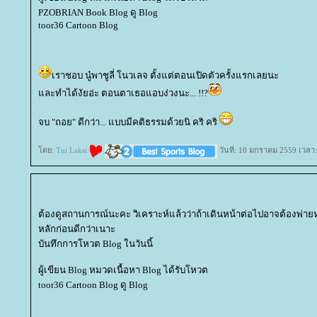
PZOBRIAN Book Blog ดู Blog
toor36 Cartoon Blog
เราชอบ นู๋พาชูลี่ โนวเลจ ตั้งแต่ตอนเปิดตัวครั้งแรกเลยนะ
ละทำได้งัยอ่ะ ตอนตาเธอแอบง่วงนะ... !!?
จบ "ถอย" ดีกว่า... แบบมีคติธรรมด้วยนิ คริ คริ
ดย:
Tui Laksi
วันที่: 10 มกราคม 2559 เวลา
ต้องดูสถานการณ์นะคะ วิเคราะห์แล้วว่าถ้าเดินหน้าต่อไปอาจต้องพ่า
หลักก่อนดีกว่าเนาะ
บันทึกการโหวต Blog ในวันนี้
ผู้เขียน Blog หมวดเนื้อหา Blog ได้รับโหวต
toor36 Cartoon Blog ดู Blog