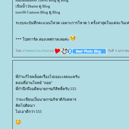
mariabamboo Travel Blog ดู Blog
เนินน้ำ Diarist ดู Blog
toor36 Cartoon Blog ดู Blog
ระบบจะบันทึกคะแนนโหวต เฉพาะการโหวต 5 ครั้งล่าสุดในแต่ละวันเท่
*** โปสการ์ด สองเทศกาลเลยค่ะ
ดย:
สายหมอกและก้อนเมฆ
วันที่: 9 มกราค
พี่ก๋าแก้ไขพล็อตเรื่องไปเยอะเลยนะครับ
ตอนที่อ่านโจทย์ "ถอย"
พี่ก๋านึกถึงอดีตนายกฯอภิสิทธิ์ครับ 555
ว่าจะเขียนเป็นนายกฯอภิชาติกับทหาร
คิดไปคิดมา
ไม่เอาดีกว่า 555