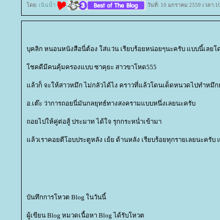
ดย:
เนินน้ำ
วันที่: 10 มกราคม 2559 เวลา:1
บุคลิก หนอนหนังสือนี่ต้อง ใส่แว่น เรียบร้อยหน่อยๆนะครับ แบบนี้เลยโด
ชคดีมีคนคุ้มครองแบบ ซาคุยะ สาวขาโหด555
ล้วก็ จะให้สาวหมึก ไม่กลัวได้ไง คราวที่แล้วโดนเด็ดหนวดไปทำหมึก
อ.เต๊ะ ว่าการถอยนี่มันกลยุทธ์ทางสงครามแบบหนึ่งเลยนะครับ
ถอยไปให้คู่ต่อสู้ ประมาท ได้ใจ รุกกระหน่ำเข้ามา
ล้วเราคอยตีโอบประตูหลัง เย้ย ด้านหลัง เรียบร้อยทุกรายเลยนะครับ แ
บันทึกการโหวต Blog ในวันนี้
ผู้เขียน Blog หมวดเนื้อหา Blog ได้รับโหวต