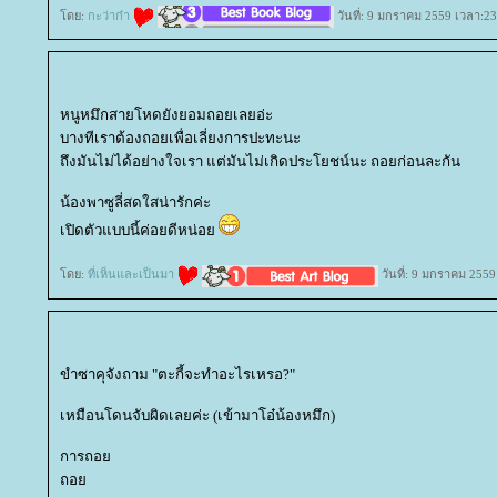
ดย:
กะว่าก๋า
วันที่: 9 มกราคม 2559 เวลา:23
หนูหมึกสายโหดยังยอมถอยเลยอ่ะ
บางทีเราต้องถอยเพื่อเลี่ยงการปะทะนะ
ถึงมันไม่ได้อย่างใจเรา แต่มันไม่เกิดประโยชน์นะ ถอยก่อนละกัน
น้องพาซูลี่สดใสน่ารักค่ะ
เปิดตัวแบบนี้ค่อยดีหน่อ
ดย:
ที่เห็นและเป็นมา
วันที่: 9 มกราคม 2559
ขำซาคุจังถาม "ตะกี้จะทำอะไรเหรอ?"
เหมือนโดนจับผิดเลยค่ะ (เข้ามาโอ๋น้องหมึก)
การถอ
ถอ