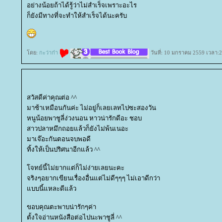
อย่างน้อยถ้าได้รู้ว่าไม่สำเร็จเพราะอะไร
ก็ยังมีทางที่จะทำให้สำเร็จได้นะครับ
ดย:
กะว่าก๋า
วันที่: 10 มกราคม 2559 เวลา:2
สวัสดีค่าคุณต่อ ^^
มาช้าเหมือนกันค่ะ ไม่อยู่ก็เลยเลทไปซะสองวัน
หนูน้อยพาชูลี่ง่วงนอน หาวน่ารักดีอะ ชอบ
สาวปลาหมึกถอยแล้วก็ยังไม่พ้นเนอะ
มาเจ๊อะกันตอนจบพอดี
ทิ้งให้เป็นปริศนาอีกแล้ว ^^
จทย์นี้ไม่ยากแต่ก็ไม่ง่ายเลยนะคะ
จริงๆอยากเขียนเรื่องอื่นแต่ไม่ดีๆๆๆ ไม่เอาดีกว่า
บบนี้แหละดีแล้ว
ขอบคุณตะพาบน่ารักๆค่า
ตั้งใจอ่านหนังสือต่อไปนะพาชูลี่ ^^