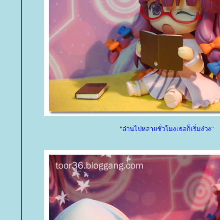
"อ่านไปหลายชั่วโมงเธอก็เริ่มง่วง"