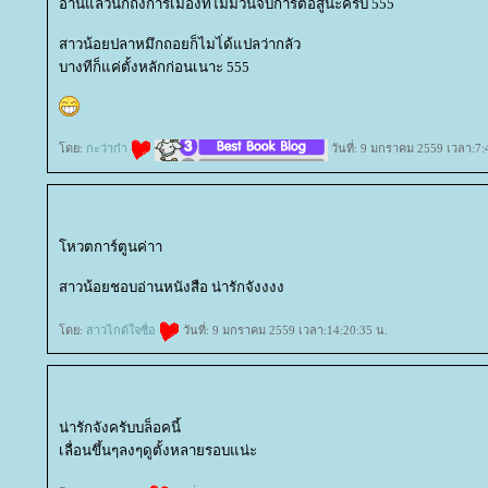
อ่านแล้วนึกถึงการเมืองที่ไม่มีวันจบการต่อสู้นะครับ 555
สาวน้อยปลาหมึกถอยก็ไมไ่ด้แปลว่ากลัว
บางทีก็แค่ตั้งหลักก่อนเนาะ 555
ดย:
กะว่าก๋า
วันที่: 9 มกราคม 2559 เวลา:7:
หวตการ์ตูนค่าา
สาวน้อยชอบอ่านหนังสือ น่ารักจังงงง
ดย:
สาวไกด์ใจซื่อ
วันที่: 9 มกราคม 2559 เวลา:14:20:35 น.
น่ารักจังครับบล็อคนี้
เลื่อนขึ้นๆลงๆดูตั้งหลายรอบแน่ะ