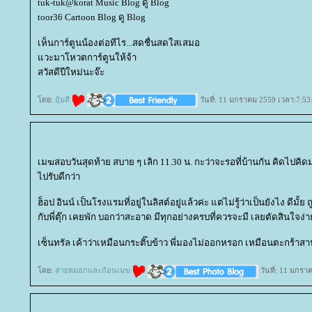
tuk-tuk@korat Music Blog ดู Blog
toor36 Cartoon Blog ดู Blog
เห็นการ์ตูนน้องต่อทีไร...สดชื่นสดใสเสมอ
วะมาโหวตการ์ตูนให้จ้า
สวัสดีปีใหม่นะจ๊ะ
ดย:
อุ้มสี
วันที่: 11 มกราคม 2559 เวลา:7:53
เมฆสอบวันสุดท้าย สบาย ๆ เลิก 11.30 น. กะว่าจะรอที่บ้านกัน คิดไปคิด
ไปรับดีกว่า
ฮ็อป อินน์ เป็นโรงแรมที่อยู่ในลิสต์อยู่แล้วค่ะ แต่ไม่รู้ว่าเป็นยังไง ดีมั
กับพี่ตุ๊ก เคยพัก บอกว่าสะอาด มีทุกอย่างครบที่ควรจะมี เลยตัดสินใจง่
เซ็นทรัล เค้าว่าเหมือนกระติ๊บข้าว พี่มองไม่ออกหรอก เหมือนตะกร้าสา
ดย:
สายหมอกและก้อนเมฆ
วันที่: 11 มกรา