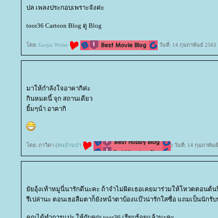
ปล เพลงประกอบเพราะจังค่ะ
toor36 Cartoon Blog ดู Blog
ดย:
Gorjai Writer
วันที่: 14 กุมภาพันธ์ 256
มาให้กำลังใจอาคากิค่ะ
กินหมดนี้ จุก สถานเดียว
ิ้มๆน้า อาคากิ
ดย: ภาวิดา (
คนบ้านป่า
) วันที่: 14 กุมภาพั
ัยอุ้งเท้าหมูนี่นารักดีนะคะ ถ้าจำไม่ผิดเธอเคยมาร่วมให้โหวตตอนต้นป
รึเปล่านะ ตอนเธอลืมตาก็ยังหน้าตาบ้องแบ๊วน่ารักใสซื่อ แถมเป็นนักรั
คุณได้ทำการแปะ ให้กับคุณ toor36 เรียบร้อยแล้วนะคะ