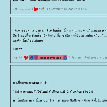
ดย:
mcayenne94
วันที่: 14 กุมภาพันธ์ 2561 เวลา:22:10:03 น.
ได้เจ้าของหมวดอาหารแล้วครับบล็อกนี้ หุหุ พามาทุกงานกินเลยนะ (เพชร
คิดว่ารอบนี้จะอัพบล็อกจัดทีมไปเที่ยวซะอีก ผมก็ยังไม่ได้อัพเหมือนก
ต่คิดเนื้อเรื่องไม่ออก
vote+♥
ดย:
ชีริว
วันที่: 14 กุมภาพันธ์ 2561 เวลา:22
มาเยี่ยมชม มาทักทายครับ
ช้ตัวละครสองตัวใช่ไหม? ตัวนึงตาแป๋วอีกตัวหลับตา ใช่ป่ะ?
ถ้าเห็นตุีกตาพวกนี้แล้วบอกว่าล่มเลว ผมจะคิดถึงภาพตุีกตาที่ตั้งไม่ได้แ