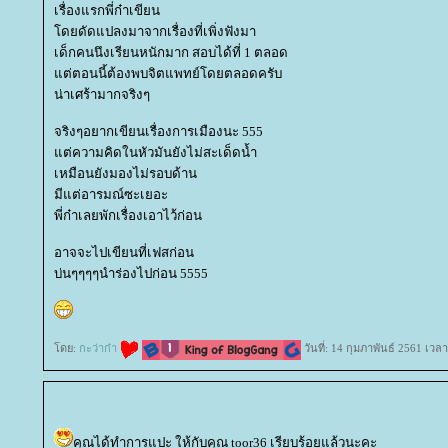
เรื่องแรกพี่ก๋าเขียน
ดยดัดแปลงมาจากเรื่องที่เพิ่งฟังมา
เด็กคนนึงเรียนหนักมาก สอบได้ที่ 1 ตลอด
ต่ตอนนี้ต้องพบจิตแพทย์โดยตลอดครับ
น่าเศร้ามากจริงๆ
จริงๆอยากเขียนเรื่องการเมืองนะ 555
ต่ความคิดในหัวมันยังไม่สะเด็ดน้ำ
เหมือนยังมองไม่รอบด้าน
มีแต่อารมณ์ซะเยอะ
พี่ก๋าเลยพักเรื่องเอาไว้ก่อน
อาจจะไปเขียนที่เฟสก่อน
บ่นๆๆๆๆนำร่องไปก่อน 5555
ดย:
กะว่าก๋า
วันที่: 14 กุมภาพันธ์ 2561 เวล
คุณได้ทำการแปะ ให้กับคุณ toor36 เรียบร้อยแล้วนะคะ