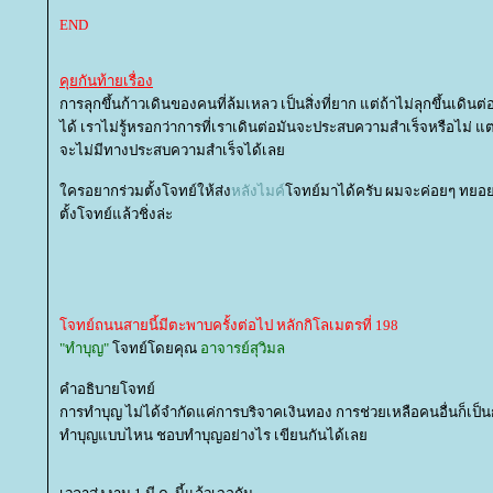
END
คุยกันท้ายเรื่อง
การลุกขึ้นก้าวเดินของคนที่ล้มเหลว เป็นสิ่งที่ยาก แต่ถ้าไม่ลุกขึ้นเดิ
ได้ เราไม่รู้หรอกว่าการที่เราเดินต่อมันจะประสบความสำเร็จหรือไม่ แต่เรา
จะไม่มีทางประสบความสำเร็จได้เล
ครอยากร่วมตั้งโจทย์ให้ส่ง
หลังไมค์
จทย์มาได้ครับ ผมจะค่อยๆ ทยอยเอ
ตั้งโจทย์แล้วชิ่งล่ะ
จทย์ถนนสายนี้มีตะพาบครั้งต่อไป หลักกิโลเมตรที่ 198
"ทำบุญ"
จทย์โดยคุณ
อาจารย์สุวิมล
คำอธิบายโจทย์
การทำบุญ ไม่ได้จำกัดแค่การบริจาคเงินทอง การช่วยเหลือคนอื่นก็เป็นก
ทำบุญแบบไหน ชอบทำบุญอย่างไร เขียนกันได้เล