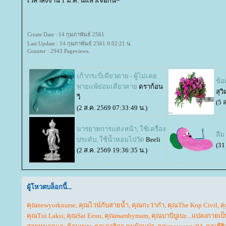
เวลาส่งงาน 1 มี.ค. นี้แล้วเจอกัน~
Create Date : 14 กุมภาพันธ์ 2561
Last Update : 14 กุมภาพันธ์ 2561 0:02:21 น.
Counter : 2943 Pageviews.
เก้ากระบี่เดียวดาย - ผู้ไม่เค
ข้
พ่ายแพ้ย่อมเดียวดา
ดราก้อน
สุว
วี
(5 
(2 ส.ค. 2569 07:33:49 น.)
มารยาทการแต่งหน้า, ใช้เครื่อง
ลืม
ประดับ, ใช้น้ำหอมไปวัด
Beeli
(31
(2 ส.ค. 2569 19:36:35 น.)
ผู้โหวตบล็อกนี้...
คุณnewyorknurse
,
คุณไวน์กับสายน้ำ
,
คุณกะว่าก๋า
,
คุณThe Kop Civil
,
ค
คุณTui Laksi
,
คุณSai Eeuu
,
คุณmambymam
,
คุณบาบิบูเบะ...แปลงกายเป็