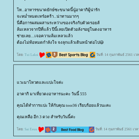
ห...อาหารขนาดยักษ์ซะขนาดนี้นู๋อาคากิผู้น่ารัก
จะหม่ำหมดเหร๋อคร้า...น่าทานมากๆ
นี่คือการผสมผสานระหว่างของจริงกับตัวดรอยส์
ล้มเหลวจากปีที่แล้ว ปีนี้เลยเปิดตัวอลังฯอยู่ในดงอาหาร
ช่ายเลย....เจอความล้มเหลวแล้ว
ต้องไม่ท้อหมดกำลังใจ จงลุกแล้วเดินหน้าต่อไป😃
ดย:
Tui Laksi
วันที่: 14 กุมภาพันธ์ 2561 เว
วะมาโหวตและแปะใจค่ะ
อาคากิ มาเที่ยวดงอาหารนะคะ วันนี้ 555
คุณได้ทำการแปะ ให้กับคุณ toor36 เรียบร้อยแล้วนะคะ
คุณเหลือ อีก 3 ดวง สำหรับวันนี้ค่ะ
ดย:
Sai Eeuu
วันที่: 14 กุมภาพันธ์ 2561 เวล