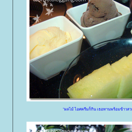
"ผลไม้ ไอศครีมก็กิน เธอทานพร้อมข้าวสวย