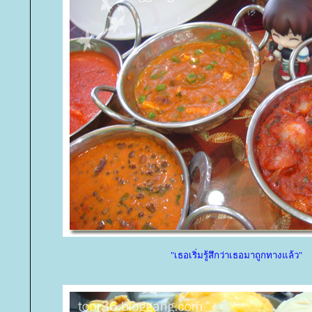
"เธอเริ่มรู้สึกว่าเธอมาถูกทางแล้ว"