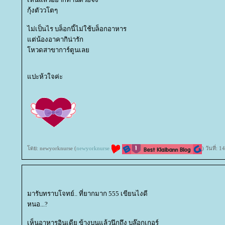
กุ้งตัววโตๆ
ไม่เป็นไร บล็อกนี้ไม่ใช้บล็อกอาหาร
ต่น้องอาคากิน่ารัก
หวดสาขาการ์ตูนเล
ปะห้วใจค่ะ
ดย: newyorknurse (
newyorknurse
) วันที่:
มารับทราบโจทย์.. ที่ยากมาก 555 เขียนไงดี
หนอ...?
เห็นอาหารอินเดีย ข้างบนแล้วนึกถึง บล๊อกเกอร์