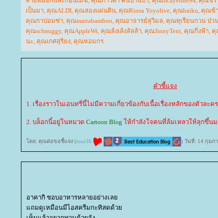
สายหมอกและก้อนเมฆ
,
คุณภาวิดา คนบ้านป่า
,
คุณmcayenne94
,
คุณชีริ
เป็นมา
,
คุณALDI
,
คุณสองแผ่นดิน
,
คุณRinsa Yoyolive
,
คุณhaiku
,
คุณข้
คุณกาปอมซ่า
,
คุณmariabamboo
,
คุณอาจารย์สุวิมล
,
คุณทุเรียนกวน ป่วน
คุณschnuggy
,
คุณAppleWi
,
คุณล้งเล้งลัลล้า
,
คุณJinnyTent
,
คุณกิ่งฟ้า
,
ค
นะ
,
คุณเกศสุริยง
,
คุณหอมกร
คำชี้แจง
1. เรื่องราวในเอนทรี่นี้ไม่มีความเกี่ยวข้องกับเนื้อเรื่องหลักของตัวละคร
2. บล็อกนี้อยู่ในหมวด
Cartoon Blog
ห้กำลังใจคนที่ล้มเหลวให้ลุกขึ้นมา
ดย: คุณต่อขอชี้แจง (
toor36
) วันที่: 14 กุม
อาคากิ ชอบอาหารหลายอย่างเล
ถมดูเหมือนมีไอสครีมกะทิสดด้ว
เห็นแล้วอยากทานด้วยจัง