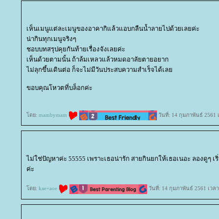
เห็นเมนูแต่ละเมนูของอาคากิแล้วแอบกลืนน้ำลายไปด้วยเลยค่ะ
น่ากินทุกเมนูจริงๆ
ชอบบทสรุปคุยกันท้ายเรื่องจังเลยค่ะ
เห็นด้วยตามนั้น ถ้าล้มเหลวแล้วหมดอาลัยตายอยาก
ไม่ลุกขึ้นเดินต่อ ก็จะไม่มีวันประสบความสำเร็จได้เล
ขอบคุณโหวตที่บล็อกค่ะ
ดย:
mambymam
วันที่: 14 กุมภาพันธ์ 2561
ไม่ใช่ปัญหาค่ะ 55555 เพราะเธอน่ารัก สายกินยกให้เธอเนอะ ลองดูๆ เริ่
ค่ะ
ดย:
kae+aoe
วันที่: 14 กุมภาพันธ์ 2561 เวล