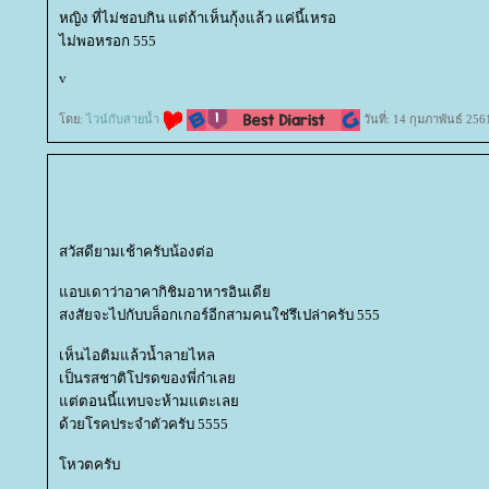
หญิง ที่ไม่ชอบกิน แต่ถ้าเห็นกุ้งแล้ว แค่นี้เหรอ
ไม่พอหรอก 555
v
ดย:
ไวน์กับสายน้ำ
วันที่: 14 กุมภาพันธ์ 25
สวัสดียามเช้าครับน้องต่อ
อบเดาว่าอาคากิชิมอาหารอินเดี
สงสัยจะไปกับบล็อกเกอร์อีกสามคนใช่รึเปล่าครับ 555
เห็นไอติมแล้วน้ำลายไหล
เป็นรสชาติโปรดของพี่ก๋าเล
ต่ตอนนี้แทบจะห้ามแตะเล
ด้วยโรคประจำตัวครับ 5555
หวตครับ