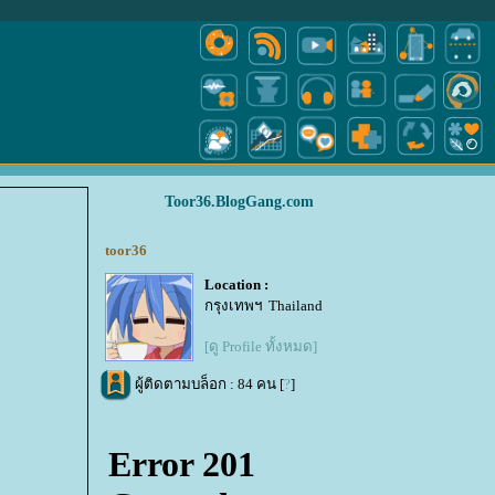
Toor36.BlogGang.com
toor36
Location :
กรุงเทพฯ Thailand
[ดู Profile ทั้งหมด]
ผู้ติดตามบล็อก : 84 คน [
?
]