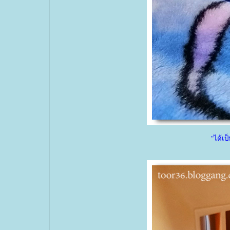
"ได้เป