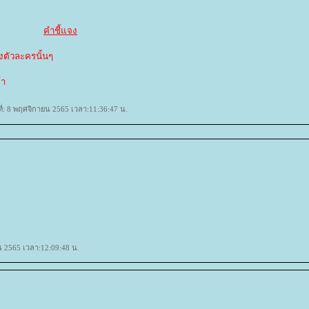
คำชี้แจง
องตัวละครนั้นๆ
้า
นที่: 8 พฤศจิกายน 2565 เวลา:11:36:47 น.
น 2565 เวลา:12:09:48 น.