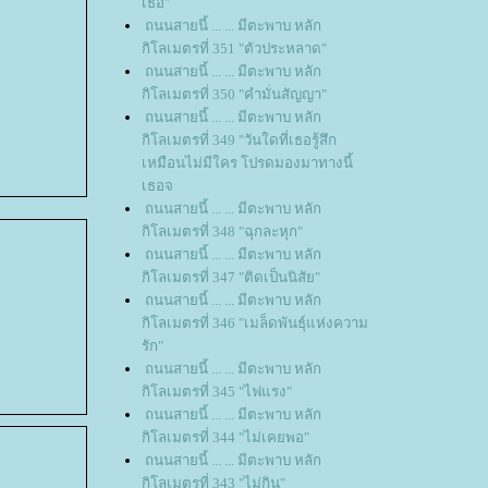
เธอ"
ถนนสายนี้ ... ... มีตะพาบ หลัก
กิโลเมตรที่ 351 "ตัวประหลาด"
ถนนสายนี้ ... ... มีตะพาบ หลัก
กิโลเมตรที่ 350 "คำมั่นสัญญา"
ถนนสายนี้ ... ... มีตะพาบ หลัก
กิโลเมตรที่ 349 "วันใดที่เธอรู้สึก
เหมือนไม่มีใคร โปรดมองมาทางนี้
เธอจ
ถนนสายนี้ ... ... มีตะพาบ หลัก
กิโลเมตรที่ 348 "ฉุกละหุก"
ถนนสายนี้ ... ... มีตะพาบ หลัก
กิโลเมตรที่ 347 "ติดเป็นนิสัย"
ถนนสายนี้ ... ... มีตะพาบ หลัก
กิโลเมตรที่ 346 "เมล็ดพันธุ์แห่งความ
รัก"
ถนนสายนี้ ... ... มีตะพาบ หลัก
กิโลเมตรที่ 345 "ไฟแรง"
ถนนสายนี้ ... ... มีตะพาบ หลัก
กิโลเมตรที่ 344 "ไม่เคยพอ"
ถนนสายนี้ ... ... มีตะพาบ หลัก
กิโลเมตรที่ 343 "ไม่กิน"