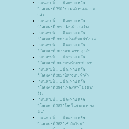
ถนนสายนี้ ... ... มีตะพาบ หลัก
กิโลเมตรที่ 390 "รากเหง้าของความ
กลัว"
ถนนสายนี้ ... ... มีตะพาบ หลัก
กิโลเมตรที่ 389 "ก่อนฟ้าจะสว่าง"
ถนนสายนี้ ... ... มีตะพาบ หลัก
กิโลเมตรที่ 388 "เครื่องดื่มแก้วโปรด"
ถนนสายนี้ ... ... มีตะพาบ หลัก
กิโลเมตรที่ 387 "ผ่านความทุกข์"
ถนนสายนี้ ... ... มีตะพาบ หลัก
กิโลเมตรที่ 386 "นางฟ้าประจำตัว"
ถนนสายนี้ ... ... มีตะพาบ หลัก
กิโลเมตรที่ 385 "ปีศาจประจำตัว"
ถนนสายนี้ ... ... มีตะพาบ หลัก
กิโลเมตรที่ 384 "เพลงรักที่ไม่อยาก
ร้อง"
ถนนสายนี้ ... ... มีตะพาบ หลัก
กิโลเมตรที่ 383 "โลกในสายตาของ
ฉัน"
ถนนสายนี้ ... ... มีตะพาบ หลัก
กิโลเมตรที่ 382 "เช้าวันใหม่"