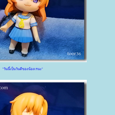
"วันนี้เป็นวันดีของน้องเรนะ"