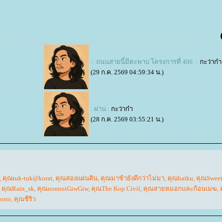
:: ถนนสายนี้มีตะพาบ โครงการที่ 406 ::
กะว่าก๋า
(29 ก.ค. 2569 04:59:34 น.)
: ผ่าน :
กะว่าก๋า
(28 ก.ค. 2569 03:55:21 น.)
,
คุณtuk-tuk@korat
,
คุณสองแผ่นดิน
,
คุณมาช้ายังดีกว่าไม่มา
,
คุณhaiku
,
คุณSweet
,
คุณRain_sk
,
คุณnonnoiGiwGiw
,
คุณThe Kop Civil
,
คุณสายหมอกและก้อนเมฆ
,
hoto
,
คุณชีริว