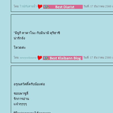
ดย:
ไวน์กับสายน้ำ
วันที่: 17 ธันวาคม 2560 
"มิยูกิ ทาคาโนะ กับมินามิ คุริฮาชิ
น่ารักจัง
หวดค่ะ
ดย:
newyorknurse
วันที่: 17 ธันวาคม 2560 
อรุณสวัสดิ์ครับน้องต่อ
ชอบพาชูลี่
รักการอ่าน
จ๋วๆๆๆๆ