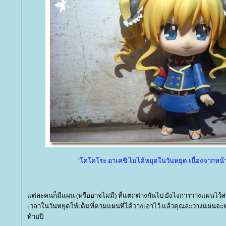
"โคโคโระ อาเคชิ ไม่ได้หยุดในวันหยุด เนื่องจากหน้
ต่ละคนก็มีแผน (หรืออาจไม่มี) ที่แตกต่างกันไป ยังไงการวางแผนไว้ล่วงห
เวลาในวันหยุดให้เต็มที่ตามแผนที่ได้วางเอาไว้ แล้วคุณล่ะวางแผนจ
ท้ายปี