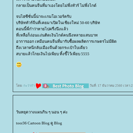
กลายเป็นคนจีนที่มาเองโดยไม่พึ่งทัวร์ ไม่พึ่งไกด์
จบไฮซีซั่นนี้น่าจะเกมโอเวอร์ครับ
บริษัททัวร์จีนที่เคยมาเปิดในเชียงใหม่ 50-60 บริษัท
ตอนนี้พี่ก๋าว่าหายไปครึ่งนึงแล้ว
ที่เหลือก็ง่อนแง่นติดเงินไกด์คนนึงหลายแสนบาท
อาการออก เหมือนคนจีนที่มารับซื้อผลผลิตการเกษตรไม่มีผิด
ถึงเวลาหนีกลับเมืองจีนด้วยกระเป๋าใบเดียว
สบายแล้วโกยเงินไปเพียบ ทิ้งขี้ไว้เพียบ 5555
ดย:
กะว่าก๋า
วันที่: 17 ธันวาคม 2560 เวลา:2
วันหยุดวางแผนกิน ๆ นอน ๆ ค่ะ
toor36 Cartoon Blog ดู Blog