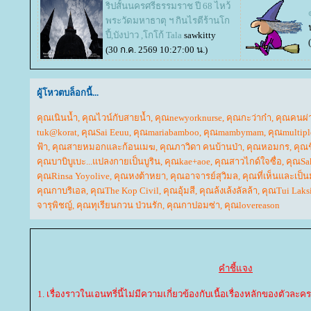
ริปสั้นนครศรีธรรมราช ปี 68 ไหว้
พระวัดมหาธาตุ ฯ กินไรตีร้านโก
ปี้,บังบ่าว ,โกโก้ Tala
sawkitty
(30 ก.ค. 2569 10:27:00 น.)
ผู้โหวตบล็อกนี้...
คุณเนินน้ำ
,
คุณไวน์กับสายน้ำ
,
คุณnewyorknurse
,
คุณกะว่าก๋า
,
คุณคนผ่
tuk@korat
,
คุณSai Eeuu
,
คุณmariabamboo
,
คุณmambymam
,
คุณmultipl
ฟ้า
,
คุณสายหมอกและก้อนเมฆ
,
คุณภาวิดา คนบ้านป่า
,
คุณหอมกร
,
คุณช
คุณบาบิบูเบะ...แปลงกายเป็นบูริน
,
คุณkae+aoe
,
คุณสาวไกด์ใจซื่อ
,
คุณSa
คุณRinsa Yoyolive
,
คุณหงต้าหยา
,
คุณอาจารย์สุวิมล
,
คุณที่เห็นและเป็
คุณกาบริเอล
,
คุณThe Kop Civil
,
คุณอุ้มสี
,
คุณล้งเล้งลัลล้า
,
คุณTui Laks
จารุพิชญ์
,
คุณทุเรียนกวน ป่วนรัก
,
คุณกาปอมซ่า
,
คุณlovereason
คำชี้แจง
1. เรื่องราวในเอนทรี่นี้ไม่มีความเกี่ยวข้องกับเนื้อเรื่องหลักของตัวละคร