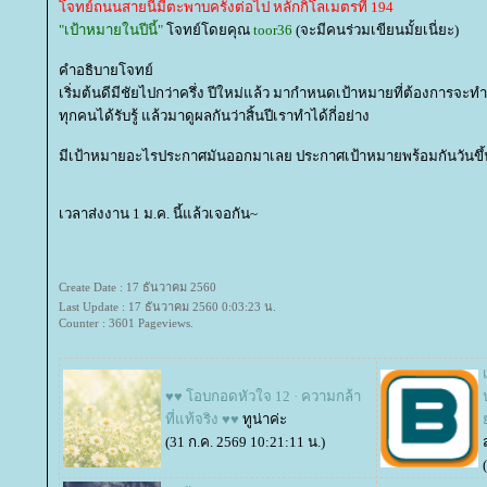
จทย์ถนนสายนี้มีตะพาบครั้งต่อไป หลักกิโลเมตรที่ 194
"เป้าหมายในปีนี้"
จทย์โดยคุณ
toor36
(จะมีคนร่วมเขียนมั้ยเนี่ยะ)
คำอธิบายโจทย์
เริ่มต้นดีมีชัยไปกว่าครึ่ง ปีใหม่แล้ว มากำหนดเป้าหมายที่ต้องการจะ
ทุกคนได้รับรู้ แล้วมาดูผลกันว่าสิ้นปีเราทำได้กี่อย่าง
มีเป้าหมายอะไรประกาศมันออกมาเลย ประกาศเป้าหมายพร้อมกันวันขึ
เวลาส่งงาน 1 ม.ค. นี้แล้วเจอกัน~
Create Date : 17 ธันวาคม 2560
Last Update : 17 ธันวาคม 2560 0:03:23 น.
Counter : 3601 Pageviews.
♥♥ โอบกอดหัวใจ 12 · ความกล้า
ที่แท้จริง ♥♥
ทูน่าค่ะ
(31 ก.ค. 2569 10:21:11 น.)