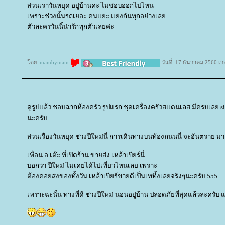
ส่วนเราวันหยุด อยู่บ้านค่ะ ไม่ชอบออกไปไหน
เพราะช่วงนั้นรถเยอะ คนแยะ แย่งกันทุกอย่างเล
ตัวละครวันนี้น่ารักทุกตัวเลยค่ะ
ดย:
mambymam
วันที่: 17 ธันวาคม 2560 เว
ดูรูปแล้ว ชอบฉากห้องครัว รูปแรก ชุดเครื่องครัวสแตนเลส มีครบเลย si
นะครับ
ส่วนเรื่องวันหยุด ช่วงปีใหม่นี่ การเดินทางบนท้องถนนนี่ จะอันตราย มา
เพื่อน อ.เต๊ะ ที่เปิดร้าน ขายส่ง เหล้าเบียร์นี่
บอกว่า ปีใหม่ ไม่เคยได้ไปเที่ยวไหนเลย เพราะ
ต้องคอยส่งของทั้งวัน เหล้าเบียร์ขายดีเป็นเททิ้งเลยจริงๆนะครับ 555
เพราะฉะนั้น ทางที่ดี ช่วงปีใหม่ นอนอยู่บ้าน ปลอดภัยที่สุดแล้วละครับ 