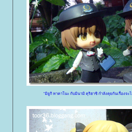
"มิยูกิ ทาคาโนะ กับมินามิ คุริฮาชิ กำลังคุยกันเรื่องจะไ