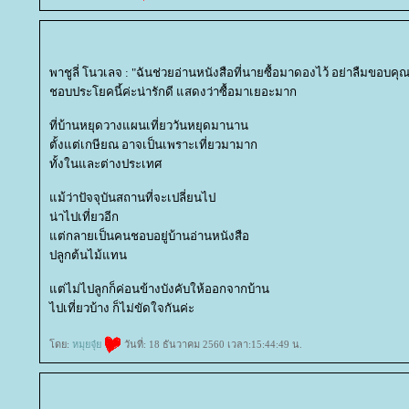
พาชูลี่ โนวเลจ : "ฉันช่วยอ่านหนังสือที่นายซื้อมาดองไว้ อย่าลืมขอบคุณ
ชอบประโยคนี้ค่ะน่ารักดี แสดงว่าซื้อมาเยอะมาก
ที่บ้านหยุดวางแผนเที่ยววันหยุดมานาน
ตั้งแต่เกษียณ อาจเป็นเพราะเที่ยวมามาก
ทั้งในและต่างประเทศ
ม้ว่าปัจจุบันสถานที่จะเปลี่ยนไป
น่าไปเที่ยวอีก
ต่กลายเป็นคนชอบอยู่บ้านอ่านหนังสือ
ปลูกต้นไม้แทน
ต่ไม่ไปลูกก็ค่อนข้างบังคับให้ออกจากบ้าน
ไปเที่ยวบ้าง ก็ไม่ขัดใจกันค่ะ
ดย:
หมุยจุ๋
วันที่: 18 ธันวาคม 2560 เวลา:15:44:49 น.