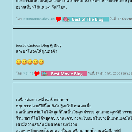
พี่เพิ่งวางแผนวันหยุดปลายปีเมื่อไม่กี่วันนี้เอง ยุ่งมากค่ะ ปีนี้มีวันหยุด
อยากเที่ยว ได้แค่ 3-4 วันก็ไปล่ะ
ดย:
สายหมอกและก้อนเมฆ
วันที่: 17 ธันว
toor36 Cartoon Blog ดู Blog
วะมาโหวตให้คุณต่อจ้า
ดย:
หอมกร
วันที่: 17 ธันวาคม 2560 เวลา:2
เครื่องต้มกาแฟจิ๋วน่าร้ากกกก~♥
หยุดยาวปลายปีปีนี้ผมยังไม่รู้จะไปไหนเลยเนี่
พอเห็นอาเคชิมไม่ได้หยุดก็นึกเห็นใจคุณตำรวจ คุณหมอ คุณพิธีกรราย
ร้าน ฯลฯ ที่ไม่ได้หยุดกับเขานะครับ ถงจะไปหยุดในช่วงอื่นแทนแต่มันไม
เขามีความสุขกัน มันขาดอารมณ์ร่วม
ส่วนพาชูลี่จะหยุดไม่หยุด อยู่ในคุกหรือนอกคุกก็อ่านหนังสืออยู่ดี