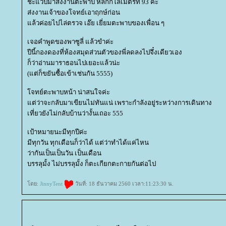
ชะแวปมาส่งงานตะพาบ หลักกิโลเมตรที่ 93 ค่ะ
ส่งงานเจ้าของโจทย์เอาฤกษ์ก่อน
ล้วค่อยไปไล่ตรวจ เอ๊ย เยี่ยมตะพาบของเพื่อน ๆ
เจอคำพูดของพาซูลี่ แล้วขำค่ะ
ปีนี้กองดองที่ห้องสมุดส่วนตัวของพี่ลดลงไปจึ๋งเดียวเอง
ก็ว่าอ่านมาราธอนไปเยอะแล้วน่ะ
(แต่ก็ขยันซื้อเข้าเช่นกัน 5555)
จทย์ตะพาบหน้า น่าสนใจค่ะ
ต่ว่าจะกลับมาเขียนไม่ทันแน่ เพราะกำลังอยู่ระหว่างการเดินทาง
เที่ยวยังไม่กลับบ้านว่างั้นเถอะ 555
เป้าหมายนะมีทุกปีค่ะ
มีทุกวัน ทุกเดือนก็ว่าได้ แต่ว่าทำได้แค่ไหน
ว่ากันเป็นเป็นวัน เป็นเดือน
บรรลุมั้ง ไม่บรรลุมั้ง ก็ตะเกียกตะกายกันต่อไป
ดย:
JinnyTent
วันที่: 18 ธันวาคม 2560 เวลา:11:23:30 น.