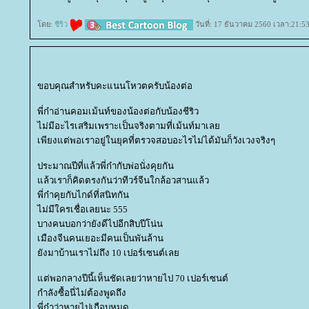
ดย:
ชีริว
วันที่: 17 ธันวาคม 2560 เวลา:21:5
ขอบคุณสำหรับคะแนนโหวตครับน้องต่อ
พี่ก๋าอ่านคอมเม้นท์ของน้องต่อกับน้องชีริว
ไม่มีอะไรเสริมเพราะเป็นจริงตามที่เม้นท์มาเล
เพียงแต่พอเราอยู่ในยุคที่ตรวจสอบอะไรไม่ได้มันก็วังเวงจริงๆ
ประมาณปีที่แล้วพี่ก๋ากับพ่อนั่งคุยกัน
ล้วเราก็คิดตรงกันว่าทีวร์จีนใกล้อวสานแล้ว
พี่ก๋าคุยกับไกด์ที่สนิทกัน
ไม่มีใครเชื่อเลยนะ 555
บางคนบอกว่ายังดีไปอีกสิบปีโน่น
เมืองจีนคนเยอะมีคนเป็นพันล้าน
ังมาบ้านเราไม่ถึง 10 เปอร์เซนต์เล
ต่พอกลางปีนี้เห็นชัดเลยว่าหายไป 70 เปอร์เซนต์
กำลังซื้อนี่ไม่ต้องพูดถึง
พี่ก๋าว่าหายไปเกือบหมด