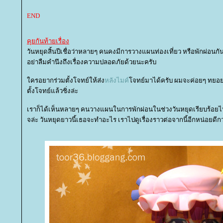
END
คุยกันท้ายเรื่อง
วันหยุดสิ้นปีเชื่อว่าหลายๆ คนคงมีการวางแผนท่องเที่ยว หรือพักผ่อนกั
อย่าลืมคำนึงถึงเรื่องความปลอดภัยด้วยนะครับ
ครอยากร่วมตั้งโจทย์ให้ส่ง
หลังไมค์
จทย์มาได้ครับ ผมจะค่อยๆ ทยอยเอ
ตั้งโจทย์แล้วชิ่งล่ะ
เราก็ได้เห็นหลายๆ คนวางแผนในการพักผ่อนในช่วงวันหยุดเรียบร้อยไปแ
จล่ะ วันหยุดยาวนี้เธอจะทำอะไร เราไปดูเรื่องราวต่อจากนี้อีกหน่อยดีกว