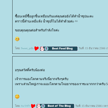
ซื้อบะหมี่ซื้อลูกชิ้นเหมือนกันแต่คุณต่อยังได้ทำน้ำซุปนะคะ
คราวนี้ทำบะหมี่แห้ง น้ำซุปก็ไม่ได้ทำด้วยค่ะ ^^
ขอบคุณคุณต่อสำหรับกำลังใจค่ะ
ดย:
Sweet_pills
วันที่: 15 ธันวาคม 2566 เ
อรุณสวัสดิ์ครับน้องต่อ
เจ้าการมองโลกตามจริงนี่ยากจริงๆครับ
เพราะส่วนใหญ่เราจะมองโลกตามใจอยากของเราซะมากกกว่าครับ 5
ดย:
กะว่าก๋า
วันที่: 15 ธันวาคม 2566 เวลา