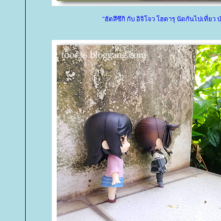
"ฮัตสึซึกิ กับ อิจิโจว โฮตารุ นัดกันไปเที่ยว