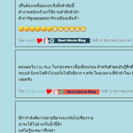
ปริ้นต้องเหนื่อยแน่ๆ ถึงตั้งหัวข้อนี้
ทำงานหนักเถ้าแก่ใช้งานหัวปักหัวปำ
ตัวการ์ตูนคุณต่อน่ารักเหมือนเดิมจ้า
ดย:
หอมกร
วันที่: 12 ธันวาคม 2566 เวลา:
ตอนผมวิ่ง City Run ในกรุงเทพฯ เมื่อเดือนก่อน สำหรับตัวผมมันรู้สึกดี
รถเมล์ นั่งรถไฟฟ้าไป พอวิ่งไปถึงดีมาก ๆ ครับ โดยเฉพาะที่หัวลำโพง 
เลยครับ
ดย:
The Kop Civil
วันที่: 12 ธันวาคม 256
พี่ก๋ากำลังคิดว่าปลายปีอาจจะกลับไปเชียงรา
น่าจะได้ไปอ่างเก็บน้ำนี้อีก
ต่ไม่รู้จะหนาวรึเปล่า