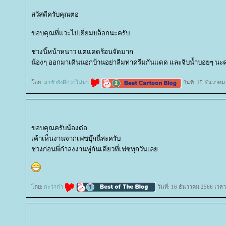
สวัสดีครับคุณต่อ
ขอบคุณที่แวะไปเยี่ยมบล็อกนะครับ
ช่วงนี้หน้าหนาว แต่แดดร้อนจัดมาก
น้องๆ ออกมาเดินนอกบ้านอย่าลืมทาครีมกันแดด และจิบน้ำบ่อยๆ นะค
ดย:
มาช้ายังดีกว่าไม่มา
วันที่: 15 ธันวาค
ขอบคุณครับน้องต่อ
เค้าเห็นงานจากเฟซบุ๊กนี่ล่ะครับ
ช่วงก่อนพี่ก๋าลงงานพู่กันเดียวที่เฟซทุกวันเล
ดย:
กะว่าก๋า
วันที่: 16 ธันวาคม 2566 เวลา