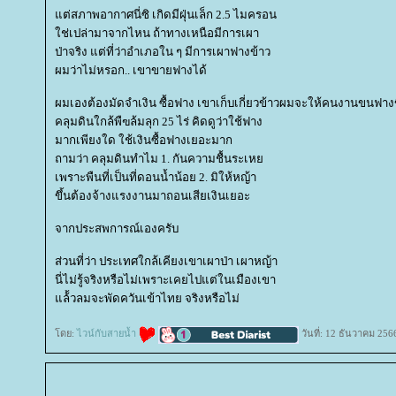
ต่สภาพอากาศนี่ซิ เกิดมีฝุ่นเล็ก 2.5 ไมครอน
ช่เปล่ามาจากไหน ถ้าทางเหนือมีการเผา
ป่าจริง แต่ที่ว่าอำเภอใน ๆ มีการเผาฟางข้าว
ผมว่าไม่หรอก.. เขาขายฟางได้
ผมเองต้องมัดจำเงิน ซื้อฟาง เขาเก็บเกี่ยวข้าวผมจะให้คนงานขนฟางขึ้
คลุมดินใกล้พืฃล้มลุก 25 ไร่ คิดดูว่าใช้ฟาง
มากเพียงใด ใช้เงินซื้อฟางเยอะมาก
ถามว่า คลุมดินทำไม 1. กันความชื้นระเห
เพราะพืนที่เป็นที่ดอนน้ำน้อย 2. มิให้หญ้า
ขึ้นต้องจ้างแรงงานมาถอนเสียเงินเยอะ
จากประสพการณ์เองครับ
ส่วนที่ว่า ประเทศใกล้เคียงเขาเผาป่า เผาหญ้า
นี่ไม่รู้จริงหรือไม่เพราะเคยไปแต่ในเมืองเขา
ล้้วลมจะพัดควันเข้าไทย จริงหรือไม่
ดย:
ไวน์กับสายน้ำ
วันที่: 12 ธันวาคม 256