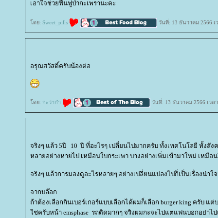
เอาใจช่วยฟื้นฟูป่ากะเพรานะคะ
ดย:
Sweet_pills
วันที่: 13 ธันวาคม 2566 เ
อรุณสวัสดิ์ครับน้องต่อ
ดย:
กะว่าก๋า
วันที่: 13 ธันวาคม 2566 เวลา
จริงๆ แล้ว 5ปี 10 ปี ที่อะไรๆ เปลี่ยนไปมากครับ ทั้งเทคโนโลยี ทั้งสั
หลายอย่างหายไป เหมือนใบกระเพา บางอย่างเพิ่มเข้ามาใหม่ เหมือ
จริงๆ แล้วการมองดูอะไรหลายๆ อย่างเปลี่ยนแปลงไปก็เป็นเรื่องน่าใ
จากบล๊อก
ถ้าต้องเลือกกินเบอร์เกอร์แบบเลือกได้ผมก็เลือก burger king ครับ แต่บา
ช่ครับหน้า emsphase รถติดมากๆ จริงผมกะจะไปแต่แฟนบอกอย่าไ