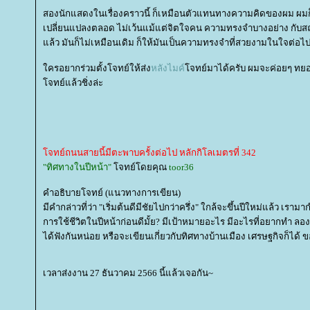
สองนักแสดงในเรื่องคราวนี้ ก็เหมือนตัวแทนทางความคิดของผม ผม
เปลี่ยนแปลงตลอด ไม่เว้นแม้แต่จิตใจคน ความทรงจำบางอย่าง กับสถา
ล้ว มันก็ไม่เหมือนเดิม ก็ให้มันเป็นความทรงจำที่สวยงามในใจต่อไป
ครอยากร่วมตั้งโจทย์ให้ส่ง
หลังไมค์
จทย์มาได้ครับ ผมจะค่อยๆ ทยอยเ
จทย์แล้วชิ่งล่ะ
จทย์ถนนสายนี้มีตะพาบครั้งต่อไป หลักกิโลเมตรที่ 342
"ทิศทางในปีหน้า"
จทย์โดยคุณ
toor36
คำอธิบายโจทย์ (แนวทางการเขียน)
มีคำกล่าวที่ว่า "เริ่มต้นดีมีชัยไปกว่าครึ่ง" ใกล้จะขึ้นปีใหม่แล้ว 
การใช้ชีวิตในปีหน้าก่อนดีมั้ย? มีเป้าหมายอะไร มีอะไรที่อยากทำ ลอ
ได้ฟังกันหน่อย หรือจะเขียนเกี่ยวกับทิศทางบ้านเมือง เศรษฐกิจก็ได้ 
เวลาส่งงาน 27 ธันวาคม 2566 นี้แล้วเจอกัน~