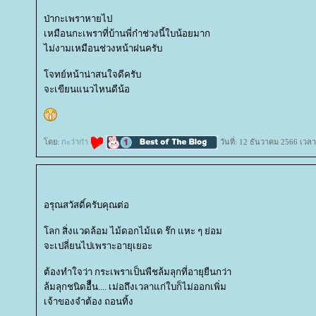
ป่ากะเพราหายไป
เหมือนกะเพราที่บ้านพี่ก๋าช่วงนี้ใบน้อยมาก
ไม่งามเหมือนช่วงหน้าฝนครับ
จทย์หน้าน่าสนใจดีครับ
จะเขียนแนวไหนดีน้อ
ดย:
กะว่าก๋า
วันที่: 12 ธันวาคม 2566 เวลา
อรุณสวัสดิ์ครับคุณต่อ
ลก สิ่งแวดล้อม ไม้ดอกไม้แด ร๊ก แหะ ๆ ย่อม
จะเปลี่ยนไปเพราะอายุเยอะ
ต้องทำใจว่า กระเพราเป็นพืชล้มลุกที่อายุยืนกว่า
ล้มลุกชนิดอืืน.... เม่อถึงเวลาแก่ใบก็ไม่ออกเพิ่ม
เจ้าของจำต้อง ถอนทิ้ง