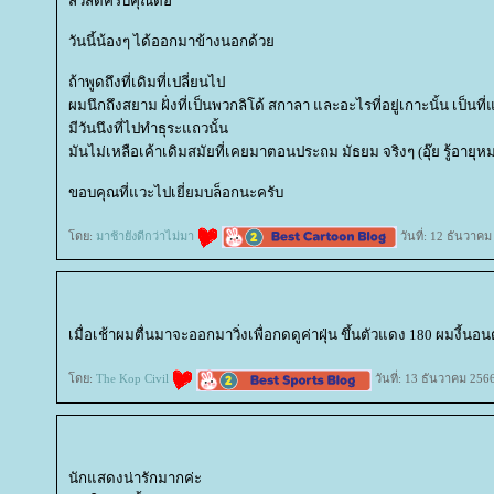
สวัสดีครับคุณต่อ
วันนี้น้องๆ ได้ออกมาข้างนอกด้ว
ถ้าพูดถึงที่เดิมที่เปลี่ยนไป
ผมนึกถึงสยาม ฝั่งที่เป็นพวกลิโด้ สกาลา และอะไรที่อยู่เกาะนั้น เป็นที
มีวันนึงที่ไปทำธุระแถวนั้น
มันไม่เหลือเค้าเดิมสมัยที่เคยมาตอนประถม มัธยม จริงๆ (อุ๊ย รู้อายุห
ขอบคุณที่แวะไปเยี่ยมบล็อกนะครับ
ดย:
มาช้ายังดีกว่าไม่มา
วันที่: 12 ธันวาค
เมื่อเช้าผมตื่นมาจะออกมาวิ่งเพื่อกดดูค่าฝุ่น ขึ้นตัวแดง 180 ผมงี้นอ
ดย:
The Kop Civil
วันที่: 13 ธันวาคม 256
นักแสดงน่ารักมากค่ะ