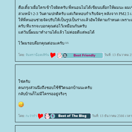
คือเดี๋ยวเผื่อใครเข้าใจผิดครับ พี่หนอนไม่ได้เขียนบล๊อกให้ผมนะ ผ
ล่วงหน้า 2-3 วันตามปกติครับ แต่เกิดหอบกำเริบจัดๆ หลังจาก PM2.5 
ห้พี่หนอนช่วยจัดปรับให้เป็นรูปเป็นร่างแล้วอัพให้ตามกำหนด เพราะ
ครับ ทีแรกจะบอกคุณต่อไว้เหมือนกันครับ
ต่วันนี้ผมมาทำงานได้แล้ว ไม่ค่อยดีแต่พอได้
ไว้ผมรอบล๊อกคุณต่อนะครับ ^^
ดย:
จันทราน็อคเทิร์น
วันที่: 13 ธันวาคม 
ช่ครับ
คนกรุงส่วนนึงถึงชอบใช้ชีวิตนอกบ้านนะครับ
กลับบ้านก็ไม่มีใครรออยู่จริงๆ
ดย:
กะว่าก๋า
วันที่: 13 ธันวาคม 2566 เวลา