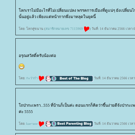
ลกเราไม่มีอะไรที่ไม่เปลี่ยนแปลง พรรคการเมืองที่ดูแน่ๆ ยังเปลี่ยนไป
นั้นอยู่แล้ว เพียงแต่หน้ากากพึ่งมาหลุดในยุคนี้
ดย: โลกคู่ขนาน (
สมาชิกหมายเลข 7115969
) วันที่: 14 ธันวาคม 2566 เวลา:
อรุณสวัสดิ์ครับน้องต่อ
ดย:
กะว่าก๋า
วันที่: 14 ธันวาคม 2566 เวลา
ถป่ากะเพรา...555 ที่บ้านก็เป็นค่ะ ตอนแรกก็คิดว่าขึ้นง่ายดีจังป่ากะเ
ค่ะ 5555
ดย:
kae+aoe
วันที่: 14 ธันวาคม 2566 เวลา