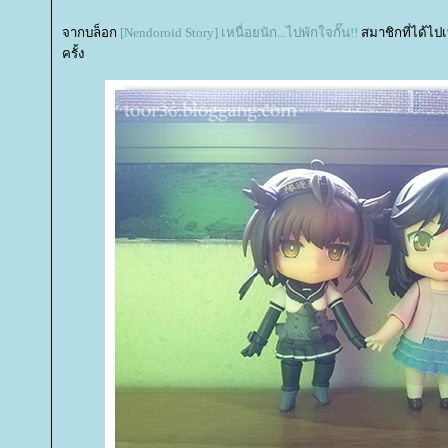
จากบล็อก
[Nendoroid Story] เหนื่อยนัก...ไปพักใจกั๊น!!
สมาชิกที่ได้ไปเท
ครั้ง