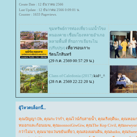
Create Date : 12 ธันวาคม 2566
Last Update : 12 ธันวาคม 2566 0:09:01 น.
Counter : 1633 Pageviews.
ขุมทรัพย์การท่องเที่ยว แม่น้ำโขง
หนองคาย เชื่อมโยงหลายอำเภอ
หลายพื้นที่ ที่รอการเจียระไน
(ปรับปรุง)
เที่ยวรอบเกาะ
รัตนโกสินทร์
(29 ก.ค. 2569 00:57:29 น.)
Clans of Caledonia (2017)
kid^_^
(28 ก.ค. 2569 22:22:20 น.)
ผู้โหวตบล็อกนี้...
คุณปัญญา Dh
,
คุณกะว่าก๋า
,
คุณไวน์กับสายน้ำ
,
คุณเริงฤดีนะ
,
คุณหอม
หมอกและก้อนเมฆ
,
คุณnonnoiGiwGiw
,
คุณThe Kop Civil
,
คุณnewyor
กว่าไม่มา
,
คุณนายแว่นขยันเที่ยว
,
คุณสองแผ่นดิน
,
คุณhaiku
,
คุณSweet