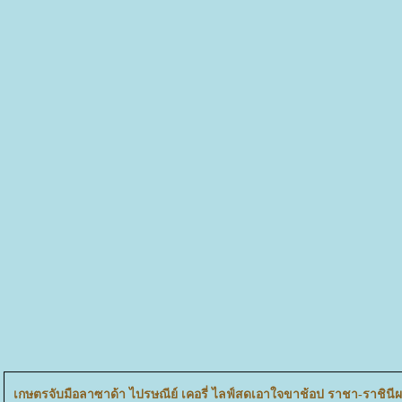
เกษตรจับมือลาซาด้า ไปรษณีย์ เคอรี่ ไลฟ์สดเอาใจขาช้อป ราชา-ราชินีผ