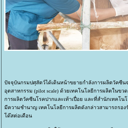
ปัจจุบันกรมปศุสัตว์ได้เดินหน้าขยายกำลังการผลิตวัคซีนจาก
อุตสาหกรรม (pilot scale) ด้วยเทคโนโลยีการผลิตในขวดเพ
การผลิตวัคซีนโรคปากและเท้าเปื่อย และที่สำนักเทคโนโลย
มีความชำนาญ เทคโนโลยีการผลิตดังกล่าวสามารถรองรับป
ด๊สต่อเดือน