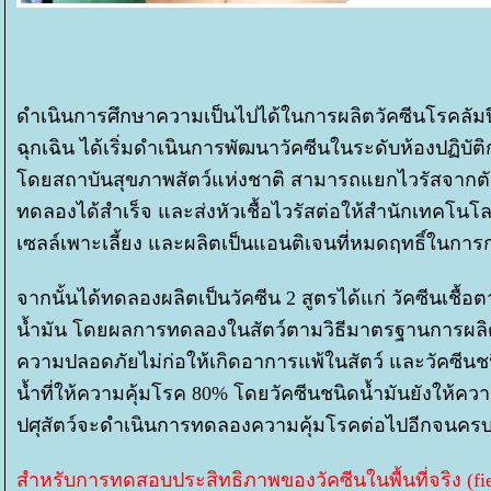
ดำเนินการศึกษาความเป็นไปได้ในการผลิตวัคซีนโรคลัมป
ฉุกเฉิน ได้เริ่มดำเนินการพัฒนาวัคซีนในระดับห้องปฏิบัต
ดยสถาบันสุขภาพสัตว์แห่งชาติ สามารถแยกไวรัสจากตัว
ทดลองได้สำเร็จ และส่งหัวเชื้อไวรัสต่อให้สำนักเทคโน
เซลล์เพาะเลี้ยง และผลิตเป็นแอนติเจนที่หมดฤทธิ์ในการ
จากนั้นได้ทดลองผลิตเป็นวัคซีน 2 สูตรได้แก่ วัคซีนเชื
น้ำมัน โดยผลการทดลองในสัตว์ตามวิธีมาตรฐานการผลิตวัค
ความปลอดภัยไม่ก่อให้เกิดอาการแพ้ในสัตว์ และวัคซีนชน
น้ำที่ให้ความคุ้มโรค 80% โดยวัคซีนชนิดน้ำมันยังให้ความค
ปศุสัตว์จะดำเนินการทดลองความคุ้มโรคต่อไปอีกจนครบ
สำหรับการทดสอบประสิทธิภาพของวัคซีนในพื้นที่จริง (field