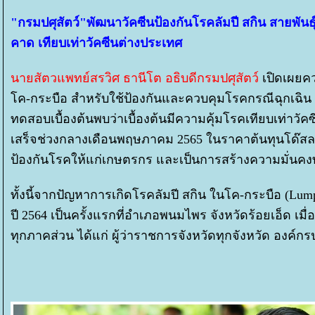
"กรมปศุสัตว์"พัฒนาวัคซีนป้องกันโรคลัมปี สกิน สายพัน
คาด เทียบเท่าวัคซีนต่างประเทศ
นายสัตวแพทย์สรวิศ ธานีโต อธิบดีกรมปศุสัตว์
เปิดเผยคว
ค-กระบือ สำหรับใช้ป้องกันและควบคุมโรคกรณีฉุกเฉิน ว่
ทดสอบเบื้องต้นพบว่าเบื้องต้นมีความคุ้มโรคเทียบเท่าวั
เสร็จช่วงกลางเดือนพฤษภาคม 2565 ในราคาต้นทุนโด๊สละ
ป้องกันโรคให้แก่เกษตรกร และเป็นการสร้างความมั่นค
ทั้งนี้จากปัญหาการเกิดโรคลัมปี สกิน ในโค-กระบือ (Lumpy
ปี 2564 เป็นครั้งแรกที่อำเภอพนมไพร จังหวัดร้อยเอ็ด เมื่อ
ทุกภาคส่วน ได้แก่ ผู้ว่าราชการจังหวัดทุกจังหวัด องค์ก