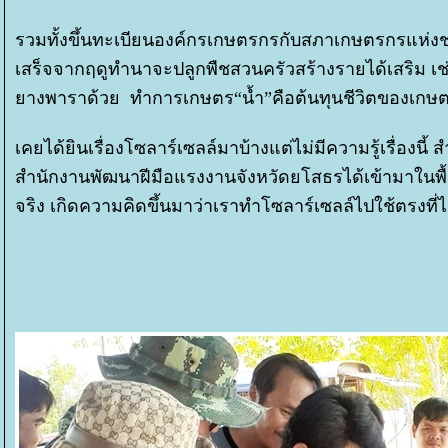
รวมทั้งขึ้นทะเบียนองค์กรเกษตรกรกับสภาเกษตรกรแห่งช
เสร็จจากฤดูทำนาจะปลูกพืชสวนครัวสร้างรายได้เสริม เช่น
างพาราด้วย ทำการเกษตร“น้ำ”คือต้นทุนชีวิตของเกษต
เคยได้ยินเรื่องโซลาร์เซลล์มาบ้างแต่ไม่มีความรู้เรื่อง
สำนักงานพัฒนาฝีมือแรงงานจังหวัดยโสธรได้เข้ามาในพื้น
จริง เกิดความคิดขึ้นมาว่าเราทำโซลาร์เซลล์ไปใช้ตรงที่