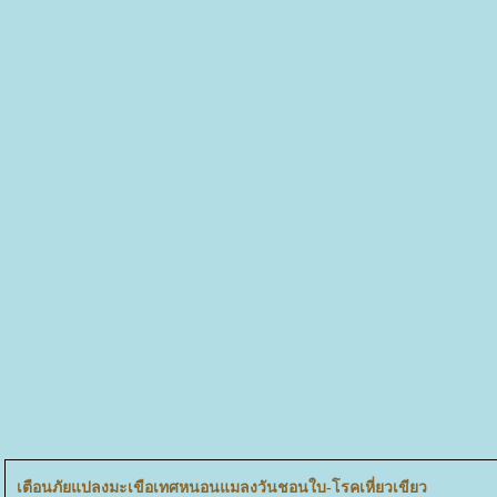
เตือนภัยแปลงมะเขือเทศหนอนแมลงวันชอนใบ-โรคเหี่ยวเขียว