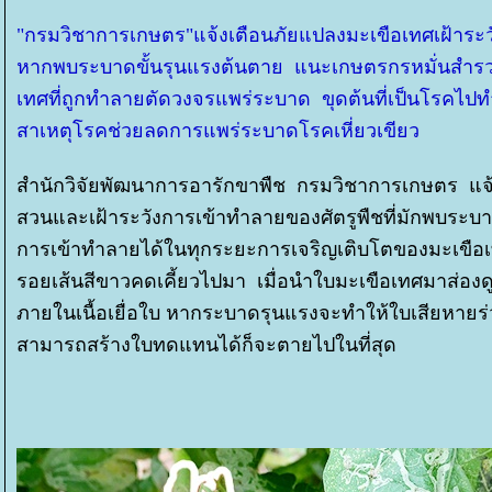
"กรมวิชาการเกษตร"แจ้งเตือนภัยแปลงมะเขือเทศเฝ้าระ
หากพบระบาดขั้นรุนแรงต้นตาย แนะเกษตรกรหมั่นสำร
เทศที่ถูกทำลายตัดวงจรแพร่ระบาด ขุดต้นที่เป็นโรคไปท
สาเหตุโรคช่วยลดการแพร่ระบาดโรคเหี่ยวเขียว
สำนักวิจัยพัฒนาการอารักขาพืช กรมวิชาการเกษตร แจ้
สวนและเฝ้าระวังการเข้าทำลายของศัตรูพืชที่มักพบระ
การเข้าทำลายได้ในทุกระยะการเจริญเติบโตของมะเขือ
รอยเส้นสีขาวคดเคี้ยวไปมา เมื่อนำใบมะเขือเทศมาส่องดู
ภายในเนื้อเยื่อใบ หากระบาดรุนแรงจะทำให้ใบเสียหายร่
สามารถสร้างใบทดแทนได้ก็จะตายไปในที่สุด