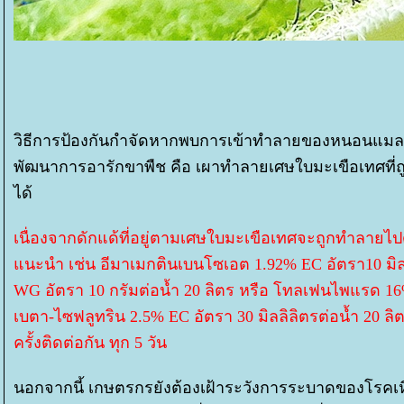
วิธีการป้องกันกำจัดหากพบการเข้าทำลายของหนอนแม
พัฒนาการอารักขาพืช คือ เผาทำลายเศษใบมะเขือเทศที่
ได้
เนื่องจากดักแด้ที่อยู่ตามเศษใบมะเขือเทศจะถูกทำลายไ
นะนำ เช่น อีมาเมกตินเบนโซเอต 1.92% EC อัตรา10 มิลลิ
WG อัตรา 10 กรัมต่อน้ำ 20 ลิตร หรือ โทลเฟนไพแรด 16% 
เบตา-ไซฟลูทริน 2.5% EC อัตรา 30 มิลลิลิตรต่อน้ำ 20 
ครั้งติดต่อกัน ทุก 5 วัน
นอกจากนี้ เกษตรกรยังต้องเฝ้าระวังการระบาดของโรคเหี่ย