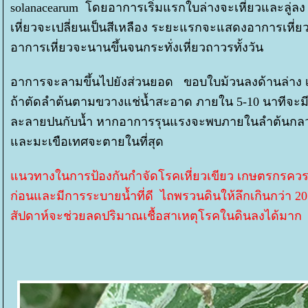
solanacearum โดยอาการเริ่มแรกใบล่างจะเหี่ยวและลู่ลง 
เหี่ยวจะเปลี่ยนเป็นสีเหลือง ระยะแรกจะแสดงอาการเหี่
อาการเหี่ยวจะนานขึ้นจนกระทั่งเหี่ยวถาวรทั้งวัน
อาการจะลามขึ้นไปยังส่วนยอด ขอบใบม้วนลงด้านล่าง เม
ถ้าตัดลำต้นตามขวางแช่น้ำสะอาด ภายใน 5-10 นาทีจะ
ละลายปนกับน้ำ หากอาการรุนแรงจะพบภายในลำต้นกลวง เน
ละมะเขือเทศจะตายในที่สุด
นวทางในการป้องกันกำจัดโรคเหี่ยวเขียว เกษตรกรควรเลื
ก่อนและมีการระบายน้ำที่ดี ไถพรวนดินให้ลึกเกินกว่า 
สัปดาห์จะช่วยลดปริมาณเชื้อสาเหตุโรคในดินลงได้มา