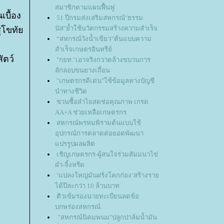
สมาชิกตามแผนฟื้นฟู
เบื้อง
51 ปีกรมส่งเสริมสหกรณ์"ธรรม
นัส"ย้ำใช้นวัตกรรมสร้างความสำเร็จ
สุโขทั
“สหกรณ์วังน้ำเขียว”ต้นแบบความ
สำเร็จเกษตรอินทรีย์
ัตว์
"กยท."เอาจริงกวาดล้างขบวนการ
ลักลอบขนยางเถื่อน
"เกษตรกรดีเด่น"ใช้ข้อมูลทางบัญชี
นำทางชีวิต
ชวนซื้อลำไยสดช่อคุณภาพ เกรด
AA+A ช่วยเหลือเกษตรกร
สหกรณ์พรหมพิรามต้นแบบใช้
อุปกรณ์การตลาดต่อยอดพัฒนา
ปรรูปผลผลิต
เชิญเกษตรกร-ผู้สนใจร่วมสัมมนาไข่
ผำ-จิ้งหรีด
‘แปลงใหญ่มันฝรั่งโคกก่อง’สร้างรา
ได้ปีละกว่า 10 ล้านบาท
ติวเข้มรองนายทะเบียนลดข้อ
บกพร่องสหกรณ์
"สหกรณ์นิคมพนม"ปลูกปาล์มน้ำมัน