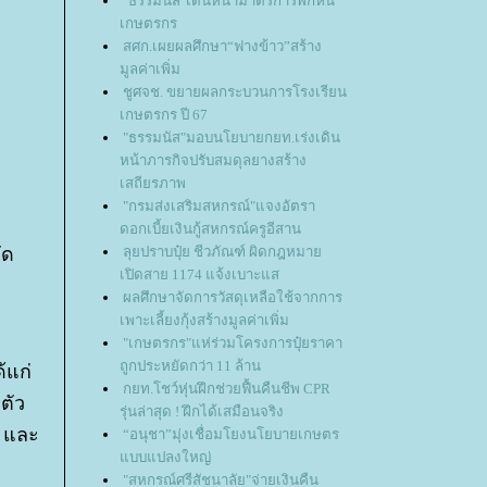
"ธรรมนัส"เดินหน้ามาตรการพักหนี้
เกษตรกร
สศก.เผยผลศึกษา“ฟางข้าว”สร้าง
มูลค่าเพิ่ม
ชูศจช. ขยายผลกระบวนการโรงเรียน
เกษตรกร ปี 67
"ธรรมนัส"มอบนโยบายกยท.เร่งเดิน
หน้าภารกิจปรับสมดุลยางสร้าง
เสถียรภาพ
"กรมส่งเสริมสหกรณ์"แจงอัตรา
ดอกเบี้ยเงินกู้สหกรณ์ครูอีสาน
ัด
ลุยปราบปุ๋ย ชีวภัณฑ์ ผิดกฎหมา
เปิดสาย 1174 แจ้งเบาะแส
ผลศึกษาจัดการวัสดุเหลือใช้จากการ
เพาะเลี้ยงกุ้งสร้างมูลค่าเพิ่ม
"เกษตรกร"แห่ร่วมโครงการปุ๋ยราคา
ถูกประหยัดกว่า 11 ล้าน
้แก่
กยท.โชว์หุ่นฝึกช่วยฟื้นคืนชีพ CPR
ตัว
รุ่นล่าสุด ! ฝึกได้เสมือนจริง
ย และ
“อนุชา”มุ่งเชื่อมโยงนโยบายเกษตร
บบแปลงใหญ่
"สหกรณ์ศรีสัชนาลัย"จ่ายเงินคืน