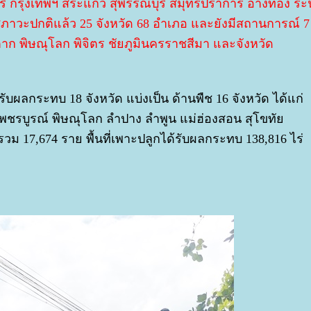
ุรี กรุงเทพฯ สระแก้ว สุพรรณบุรี สมุทรปราการ อ่างทอง ร
่ภาวะปกติแล้ว 25 จังหวัด 68 อำเภอ และยังมีสถานการณ์ 7
ตาก พิษณุโลก พิจิตร ชัยภูมินครราชสีมา และจังหวัด
บผลกระทบ 18 จังหวัด แบ่งเป็น ด้านพืช 16 จังหวัด ได้แก่
 เพชรบูรณ์ พิษณุโลก ลำปาง ลำพูน แม่ฮ่องสอน สุโขทั
ม 17,674 ราย พื้นที่เพาะปลูกได้รับผลกระทบ 138,816 ไร่