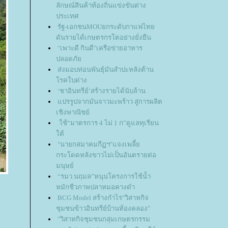
ลักษณ์สินค้าท้องถิ่นแข่งขันต่าง
ประเทศ
รัฐ-เอกชนMOUยกระดับกาแฟไท
ดันรายได้เกษตรกรโตอย่างยั่งยืน
"เพาะดี กินดี"เครือข่ายอาหาร
ปลอดภั
ส่งมอบท่อนพันธุ์มันสำปะหลังต้าน
รคใบด่าง
‘ชาอินทรีย์’สร้างรายได้นับล้าน
ปรรูปจากมันจาวมะพร้าว สู่การผลิต
เชิงพาณิชย์
ช้“มาตรการ 4 ไม่ 1 ก”ดูแลทุเรียน
ต้
"นายกสมาคมกีฏฯ"แจงเพลี้
กระโดดหลังขาวไม่เป็นอันตรายต่อ
มนุษย์
“รมว.นฤมล”หนุนโครงการใช้น้ำ
หมักชีวภาพปลาหมอคางดำ
BCG Model สร้างกำไร"วิสาหกิจ
ชุมชนข้าวอินทรีย์บ้านท้องคลอง"
​​​​​​​"วิสาหกิจชุมชนกลุ่มเกษตรกรรม