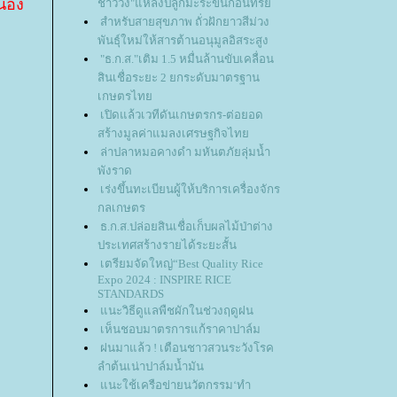
ะนอง
ชาววัง"แหล่งปลูกมะระขี้นกอินทรีย์
สำหรับสายสุขภาพ ถั่วฝักยาวสีม่วง
พันธุ์ใหม่ให้สารต้านอนุมูลอิสระสูง
"ธ.ก.ส."เติม 1.5 หมื่นล้านขับเคลื่อน
สินเชื่อระยะ 2 ยกระดับมาตรฐาน
เกษตรไท
เปิดแล้วเวทีดันเกษตรกร-ต่อยอด
สร้างมูลค่าแมลงเศรษฐกิจไท
ล่าปลาหมอคางดำ มหันตภัยลุ่มน้ำ
พังราด
เร่งขึ้นทะเบียนผู้ให้บริการเครื่องจักร
กลเกษตร
ธ.ก.ส.ปล่อยสินเชื่อเก็บผลไม้ป่าต่าง
ประเทศสร้างรายได้ระยะสั้น
เตรียมจัดใหญ่“Best Quality Rice
Expo 2024 : INSPIRE RICE
STANDARDS
นะวิธีดูแลพืชผักในช่วงฤดูฝน
เห็นชอบมาตรการแก้ราคาปาล์ม
ฝนมาแล้ว ! เตือนชาวสวนระวังโรค
ลำต้นเน่าปาล์มน้ำมัน
นะใช้เครือข่ายนวัตกรรม‘ทำ