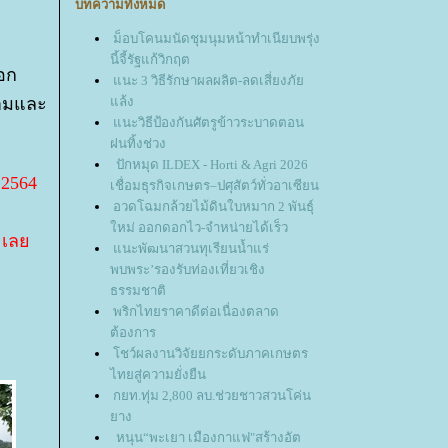
บทความทั้งหมด
ม็อบโคนมนัดชุมนุมหน้าทำเนียบพรุ่ง
นี้จี้รัฐแก้วิกฤต
อก
นะ 3 วิธีรักษาผลผลิต-ลดเสี่ยงภั
ตามและ
ล้ง
นะวิธีป้องกันศัตรูข้าวระบาดตอน
ฝนทิ้งช่วง
ปักหมุด ILDEX - Horti & Agri 2026
 2564
เชื่อมธุรกิจเกษตร–ปศุสัตว์ทั่วอาเซียน
อวดโฉมกล้วยไม้ดินใบหมาก 2 พันธุ์
หม่ ออกดอกไว-จำหน่ายได้เร็ว
า เล
นะพัฒนาสวนทุเรียนน้ำแร่
พบพระ’รองรับท่องเที่ยวเชิง
ธรรมชาติ
พริกไทยราคาดีต่อเนื่องตลาด
ต้องการ
ชว์ผลงานวิจัยยกระดับภาคเกษตร
ไทยสู่ความยั่งยืน
กยท.ทุ่ม 2,800 ลบ.ช่วยชาวสวนโค่น
าง
หนุน“พะเยา เมืองกาแฟ"สร้างอัต