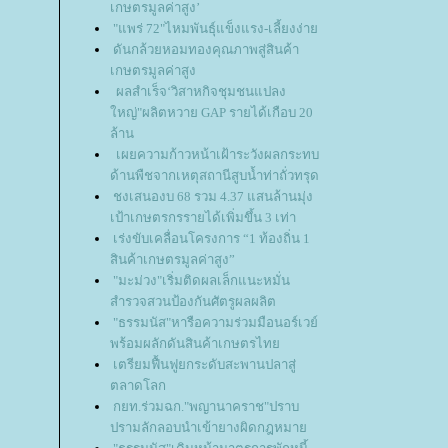
เกษตรมูลค่าสูง’
"แพร่ 72"ไหมพันธุ์แข็งแรง-เลี้ยงง่า
ดันกล้วยหอมทองคุณภาพสู่สินค้า
เกษตรมูลค่าสูง
ผลสำเร็จ‘วิสาหกิจชุมชนแปลง
หญ่"ผลิตหวาย GAP รายได้เกือบ 20
ล้าน
เผยความก้าวหน้าเฝ้าระวังผลกระทบ
ด้านพืชจากเหตุสถานีสูบน้ำท่าถั่วทรุด
ชงเสนองบ 68 รวม 4.37 แสนล้านมุ่ง
เป้าเกษตรกรรายได้เพิ่มขึ้น 3 เท่า
เร่งขับเคลื่อนโครงการ “1 ท้องถิ่น 1
สินค้าเกษตรมูลค่าสูง”
"มะม่วง"เริ่มติดผลเล็กแนะหมั่น
สำรวจสวนป้องกันศัตรูผลผลิต
"ธรรมนัส"หารือความร่วมมือนอร์เวย์
พร้อมผลักดันสินค้าเกษตรไท
เตรียมฟื้นฟูยกระดับสะพานปลาสู่
ตลาดโลก
กยท.ร่วมฉก."พญานาคราช"ปราบ
ปรามลักลอบนำเข้ายางผิดกฎหมา